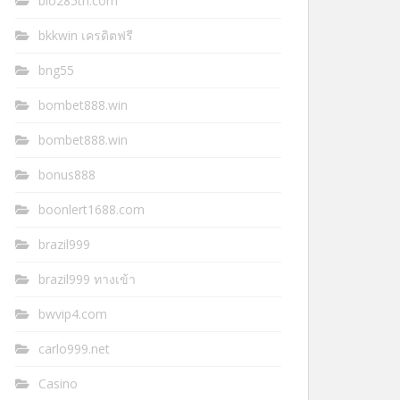
bio285th.com
bkkwin เครดิตฟรี
bng55
bombet888.win
bombet888.win
bonus888
boonlert1688.com
brazil999
brazil999 ทางเข้า
bwvip4.com
carlo999.net
Casino