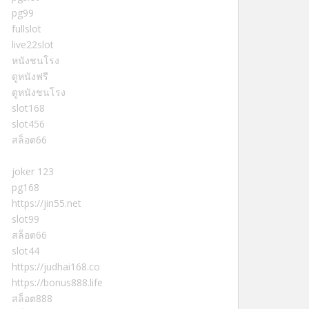
pg99
fullslot
live22slot
หนังชนโรง
ดูหนังฟรี
ดูหนังชนโรง
slot168
slot456
สล็อต66
joker 123
pg168
https://jin55.net
slot99
สล็อต66
slot44
https://judhai168.co
https://bonus888.life
สล็อต888