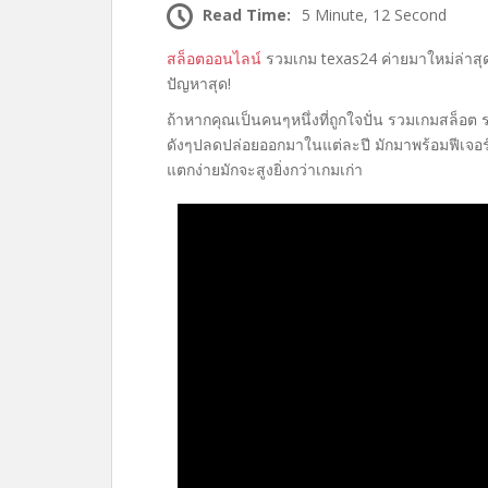
Read Time:
5 Minute, 12 Second
สล็อตออนไลน์
รวมเกม texas24 ค่ายมาใหม่ล่าส
ปัญหาสุด!
ถ้าหากคุณเป็นคนๆหนึ่งที่ถูกใจปั่น รวมเกมสล็อต 
ดังๆปลดปล่อยออกมาในแต่ละปี มักมาพร้อมฟีเจอร์แ
แตกง่ายมักจะสูงยิ่งกว่าเกมเก่า