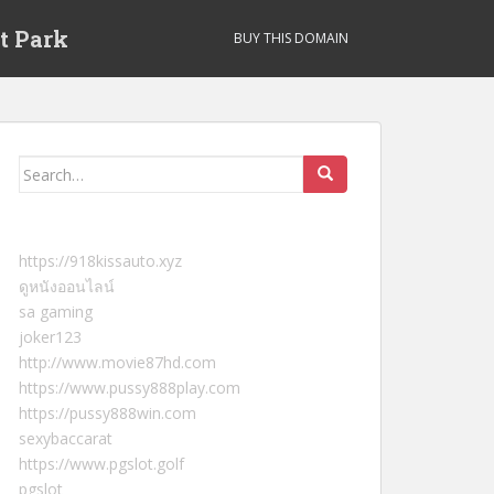
st Park
BUY THIS DOMAIN
Search
for:
https://918kissauto.xyz
ดูหนังออนไลน์
sa gaming
joker123
http://www.movie87hd.com
https://www.pussy888play.com
https://pussy888win.com
sexybaccarat
https://www.pgslot.golf
pgslot