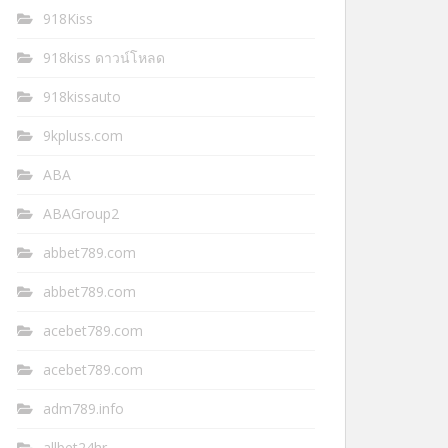
918Kiss
918kiss ดาวน์โหลด
918kissauto
9kpluss.com
ABA
ABAGroup2
abbet789.com
abbet789.com
acebet789.com
acebet789.com
adm789.info
allbet24hr