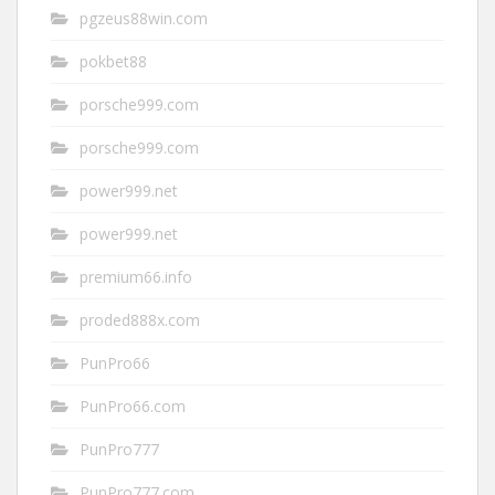
pgzeus88win.com
pokbet88
porsche999.com
porsche999.com
power999.net
power999.net
premium66.info
proded888x.com
PunPro66
PunPro66.com
PunPro777
PunPro777.com