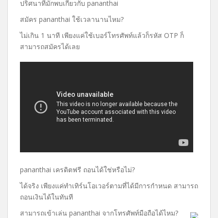
ปริศนาที่มักพบเกี่ยวกับ pananthai
สมัคร pananthai ใช้เวลานานไหม?
ไม่เกิน 1 นาที เพียงแค่ใช้เบอร์โทรศัพท์แล้วก็รหัส OTP ก็
สามารถสมัครได้เลย
pananthai เครดิตฟรี ถอนได้ใช่หรือไม่?
ได้จริง เพียงแค่ทำเทิร์นโอเวอร์ตามที่ได้มีการกำหนด สามารถ
ถอนเงินได้ในทันที
สามารถเข้าเล่น pananthai จากโทรศัพท์มือถือได้ไหม?