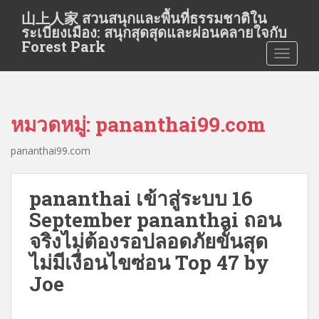
S
山上人家 สวนสนุกและพื้นที่ธรรมชาติใน
k
ระเบียงเมือง: สนุกสุดสุดและผ่อนคลายใจกับ
i
Forest Park
TOGGLE
p
t
o
m
หมวดหมู่:
pananthai99.com
a
i
pananthai99.com
n
c
o
pananthai เข้าสู่ระบบ 16
n
September pananthai ถอน
t
จริงไม่ต้องรอปลอดภัยขั้นสุด
e
n
ไม่มีเงื่อนไขซ่อน Top 47 by
t
Joe