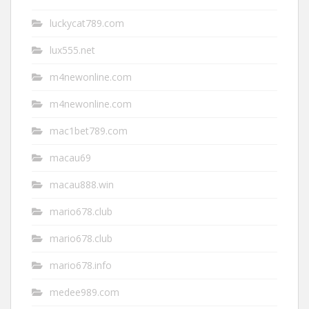
luckycat789.com
lux555.net
m4newonline.com
m4newonline.com
mac1bet789.com
macau69
macau888.win
mario678.club
mario678.club
mario678.info
medee989.com