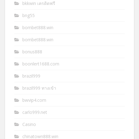
bkkwin เครดิตฟรี
bng55
bombet888.win
bombet888.win
bonus888
boonlert1688.com
brazil999
brazil999 ทางเข้า
bwvip4.com
carlo999.net
Casino
chinatown888.win