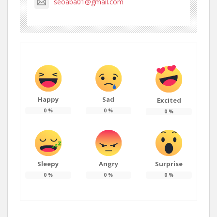
seoaba01@gmail.com
Happy
Sad
Excited
0
%
0
%
0
%
Sleepy
Angry
Surprise
0
%
0
%
0
%
…