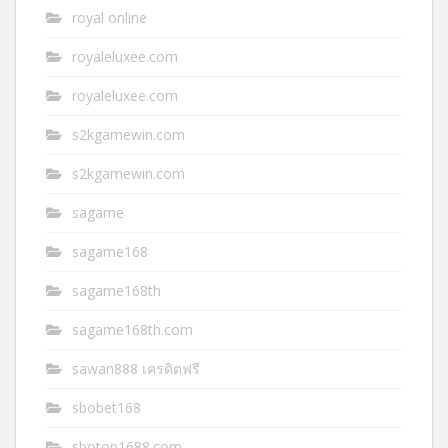
royal online
royaleluxee.com
royaleluxee.com
s2kgamewin.com
s2kgamewin.com
sagame
sagame168
sagame168th
sagame168th.com
sawan888 เครดิตฟรี
sbobet168
sbotop1688.com