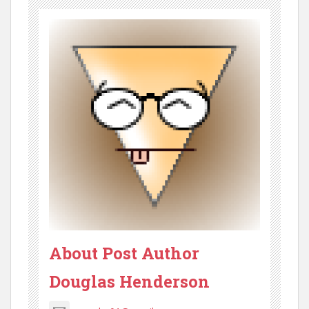
About Post Author
Douglas Henderson