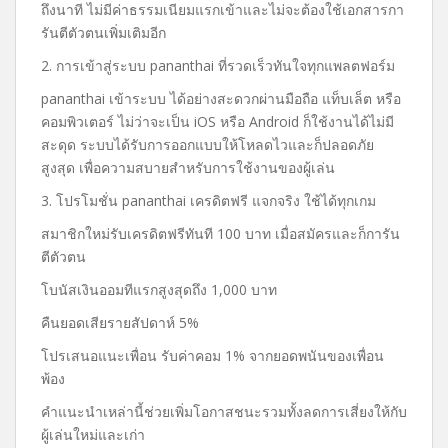
ถึงนาที ไม่มีค่าธรรมเนียมแรกเข้าและไม่จะต้องใช้เอกสารกา
รันตีตัวตนเพิ่มเติมอีก
2. การเข้าสู่ระบบ pananthai ที่รวดเร็วทันใจทุกแพลตฟอร์ม
pananthai เข้าระบบ ได้อย่างสะดวกผ่านมือถือ แท็บเล็ต หรือ
คอมพิวเตอร์ ไม่ว่าจะเป็น iOS หรือ Android ก็ใช้งานได้ไม่มี
สะดุด ระบบได้รับการออกแบบให้โหลดไวและก็ปลอดภัย
สูงสุด เพื่อความสบายสำหรับการใช้งานของผู้เล่น
3. โปรโมชั่น pananthai เครดิตฟรี แจกจริง ใช้ได้ทุกเกม
สมาชิกใหม่รับเครดิตฟรีทันที 100 บาท เมื่อสมัครและก็การัน
ตีตัวตน
โบนัสเงินออมทีแรกสูงสุดถึง 1,000 บาท
คืนยอดเสียรายสัปดาห์ 5%
โปรเสนอแนะเพื่อน รับค่าคอม 1% จากยอดพนันของเพื่อน
พ้อง
คำแนะนำเหล่านี้ช่วยเพิ่มโอกาสชนะรวมทั้งลดการเสี่ยงให้กับ
ผู้เล่นใหม่และเก่า