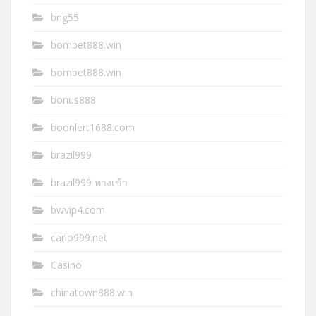
bng55
bombet888.win
bombet888.win
bonus888
boonlert1688.com
brazil999
brazil999 ทางเข้า
bwvip4.com
carlo999.net
Casino
chinatown888.win