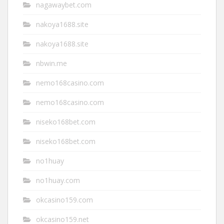
nagawaybet.com
nakoya1688.site
nakoya1688.site
nbwin.me
nemo168casino.com
nemo168casino.com
niseko168bet.com
niseko168bet.com
no1huay
no1huay.com
okcasino159.com
okcasino159.net