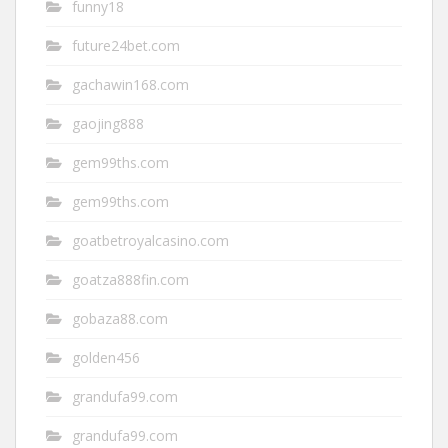
funny18
future24bet.com
gachawin168.com
gaojing888
gem99ths.com
gem99ths.com
goatbetroyalcasino.com
goatza888fin.com
gobaza88.com
golden456
grandufa99.com
grandufa99.com