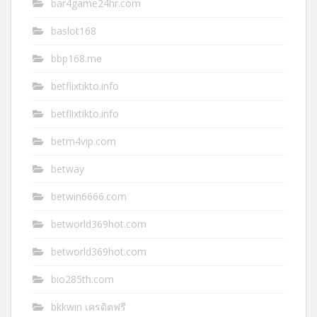
bar4game24hr.com
baslot168
bbp168.me
betflixtikto.info
betflixtikto.info
betm4vip.com
betway
betwin6666.com
betworld369hot.com
betworld369hot.com
bio285th.com
bkkwin เครดิตฟรี