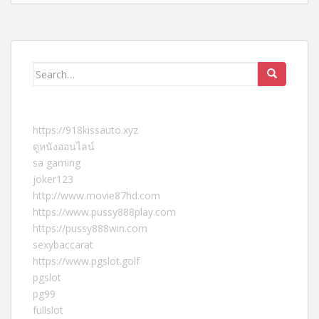
Search
for:
https://918kissauto.xyz
ดูหนังออนไลน์
sa gaming
joker123
http://www.movie87hd.com
https://www.pussy888play.com
https://pussy888win.com
sexybaccarat
https://www.pgslot.golf
pgslot
pg99
fullslot