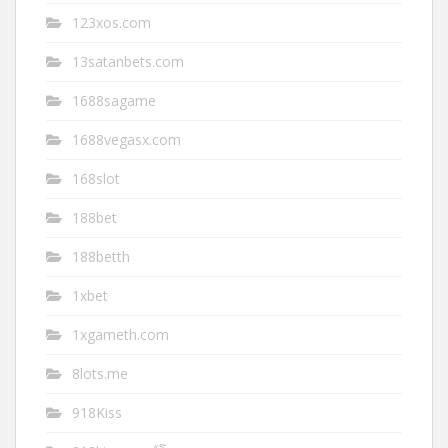
123xos.com
13satanbets.com
1688sagame
1688vegasx.com
168slot
188bet
188betth
1xbet
1xgameth.com
8lots.me
918Kiss