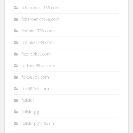
fcharoenkit168.com
fcharoenkit168.com
finfinbet789.com
finfinbet789.com
fizz169bet.com
fortune99vip.com
fox689ok.com
fox689ok.com
fullslot
fullslotpg
fullslotpg168.com