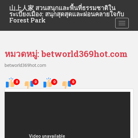
S
山上人家 สวนสนุกและพื้นที่ธรรมชาติใน
k
ระเบียงเมือง: สนุกสุดสุดและผ่อนคลายใจกับ
i
Forest Park
TOGGLE
p
t
o
m
หมวดหมู่:
betworld369hot.com
a
i
betworld369hot.com
n
c
o
0
0
0
0
n
t
e
n
t