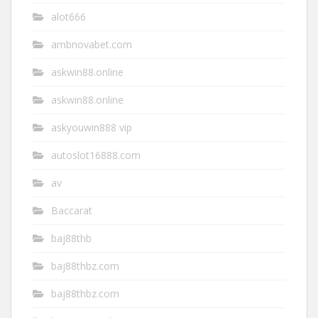
alot666
ambnovabet.com
askwin88.online
askwin88.online
askyouwin888 vip
autoslot16888.com
av
Baccarat
baj88thb
baj88thbz.com
baj88thbz.com