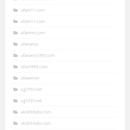
ufam11.com
ufam11.com
ufamnn.com
ufanance
ufanance789.com
ufas9999.com
ufawinner
ug1955.net
ug1955.net
uk369clubs.com
uk369clubs.com