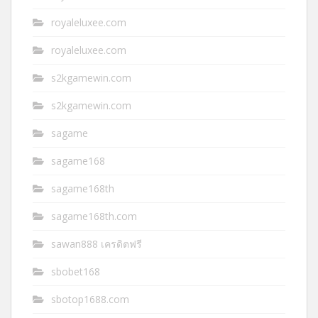
royaleluxee.com
royaleluxee.com
s2kgamewin.com
s2kgamewin.com
sagame
sagame168
sagame168th
sagame168th.com
sawan888 เครดิตฟรี
sbobet168
sbotop1688.com