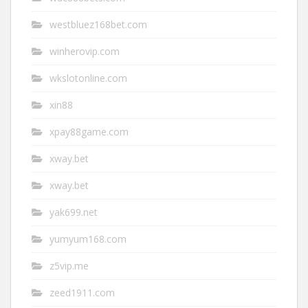
westbluez168bet.com
winherovip.com
wkslotonline.com
xin88
xpay88game.com
xway.bet
xway.bet
yak699.net
yumyum168.com
z5vip.me
zeed1911.com