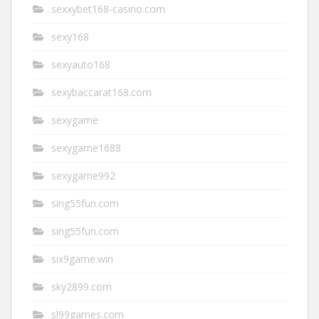
sexxybet168-casino.com
sexy168
sexyauto168
sexybaccarat168.com
sexygame
sexygame1688
sexygame992
sing55fun.com
sing55fun.com
six9game.win
sky2899.com
sl99games.com