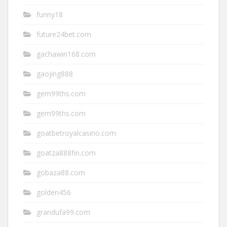
funny18
future24bet.com
gachawin168.com
gaojing888
gem99ths.com
gem99ths.com
goatbetroyalcasino.com
goatza888fin.com
gobaza88.com
golden456
grandufa99.com