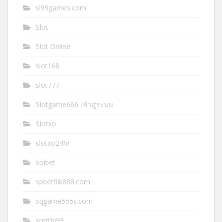
sl99games.com
Slot
Slot Online
slot168
slot777
Slotgame666 เข้าสู่ระบบ
Slotxo
slotxo24hr
soibet
spbetflik888.com
sqgame555s.com
sretthi99