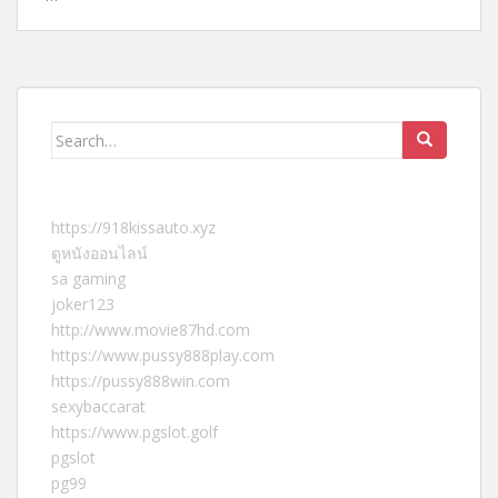
Search
for:
https://918kissauto.xyz
ดูหนังออนไลน์
sa gaming
joker123
http://www.movie87hd.com
https://www.pussy888play.com
https://pussy888win.com
sexybaccarat
https://www.pgslot.golf
pgslot
pg99