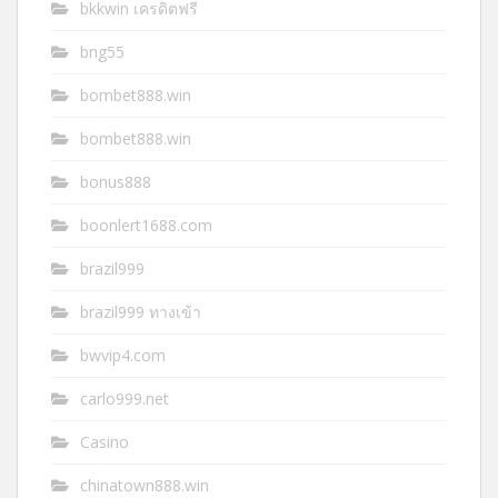
bkkwin เครดิตฟรี
bng55
bombet888.win
bombet888.win
bonus888
boonlert1688.com
brazil999
brazil999 ทางเข้า
bwvip4.com
carlo999.net
Casino
chinatown888.win