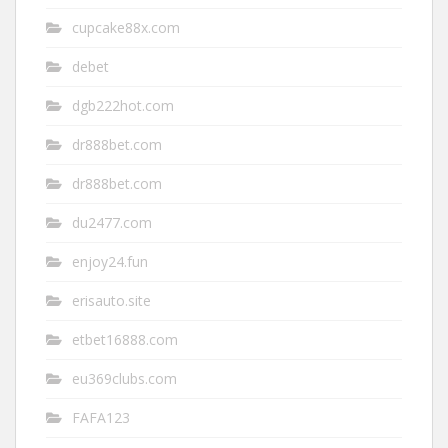
cupcake88x.com
debet
dgb222hot.com
dr888bet.com
dr888bet.com
du2477.com
enjoy24.fun
erisauto.site
etbet16888.com
eu369clubs.com
FAFA123