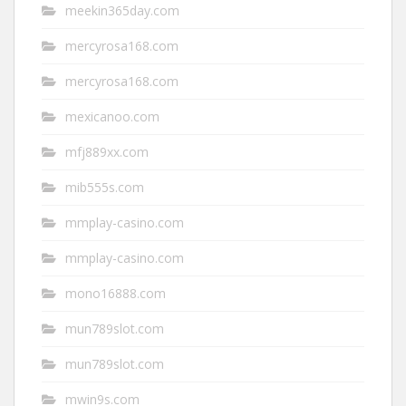
meekin365day.com
mercyrosa168.com
mercyrosa168.com
mexicanoo.com
mfj889xx.com
mib555s.com
mmplay-casino.com
mmplay-casino.com
mono16888.com
mun789slot.com
mun789slot.com
mwin9s.com