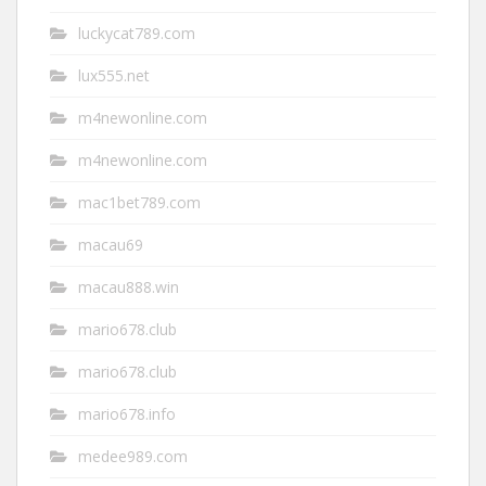
luckycat789.com
lux555.net
m4newonline.com
m4newonline.com
mac1bet789.com
macau69
macau888.win
mario678.club
mario678.club
mario678.info
medee989.com