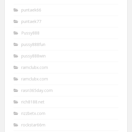
puntaek66
puntaek77
Pussy888
pussy888fun
pussy888win
ramclubx.com
ramclubx.com
rasri365day.com
rich8188.net
rizzbetx.com
rockstar66m