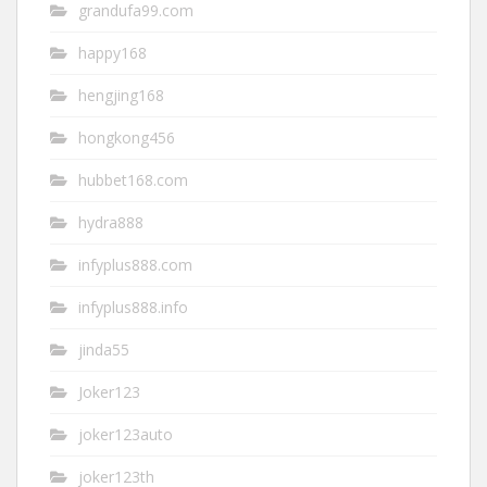
grandufa99.com
happy168
hengjing168
hongkong456
hubbet168.com
hydra888
infyplus888.com
infyplus888.info
jinda55
Joker123
joker123auto
joker123th