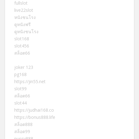
fullslot
live22slot
หนังชนโรง
ดูหนังฟรี
ดูหนังชนโรง
slot168
slot456
สล็อต66
joker 123
pg168
https://jin55.net
slot99
สล็อต66
slot44
https://judhai168.co
https://bonus888.life
สล็อต888
สล็อต99
pussy888