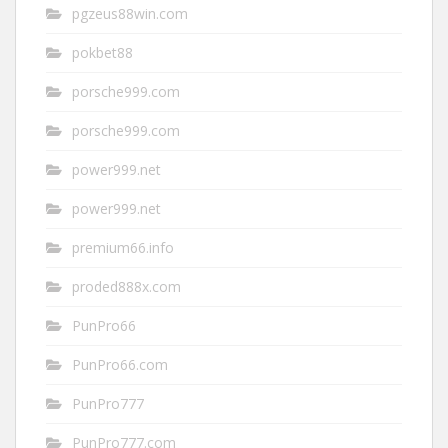
pgzeus88win.com
pokbet88
porsche999.com
porsche999.com
power999.net
power999.net
premium66.info
proded888x.com
PunPro66
PunPro66.com
PunPro777
PunPro777.com