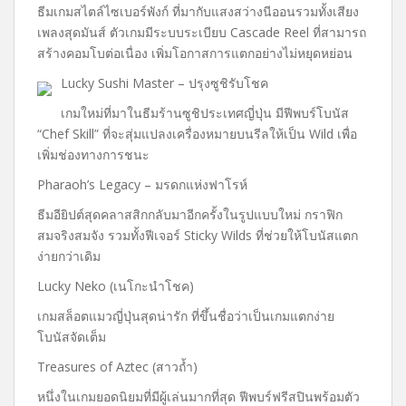
ธีมเกมสไตล์ไซเบอร์พังก์ ที่มากับแสงสว่างนีออนรวมทั้งเสียง
เพลงสุดมันส์ ตัวเกมมีระบบระเบียบ Cascade Reel ที่สามารถ
สร้างคอมโบต่อเนื่อง เพิ่มโอกาสการแตกอย่างไม่หยุดหย่อน
Lucky Sushi Master – ปรุงซูชิรับโชค
เกมใหม่ที่มาในธีมร้านซูชิประเทศญี่ปุ่น มีฟีพบร์โบนัส
“Chef Skill” ที่จะสุ่มแปลงเครื่องหมายบนรีลให้เป็น Wild เพื่อ
เพิ่มช่องทางการชนะ
Pharaoh’s Legacy – มรดกแห่งฟาโรห์
ธีมอียิปต์สุดคลาสสิกกลับมาอีกครั้งในรูปแบบใหม่ กราฟิก
สมจริงสมจัง รวมทั้งฟีเจอร์ Sticky Wilds ที่ช่วยให้โบนัสแตก
ง่ายกว่าเดิม
Lucky Neko (เนโกะนำโชค)
เกมสล็อตแมวญี่ปุ่นสุดน่ารัก ที่ขึ้นชื่อว่าเป็นเกมแตกง่าย
โบนัสจัดเต็ม
Treasures of Aztec (สาวถ้ำ)
หนึ่งในเกมยอดนิยมที่มีผู้เล่นมากที่สุด ฟีพบร์ฟรีสปินพร้อมตัว