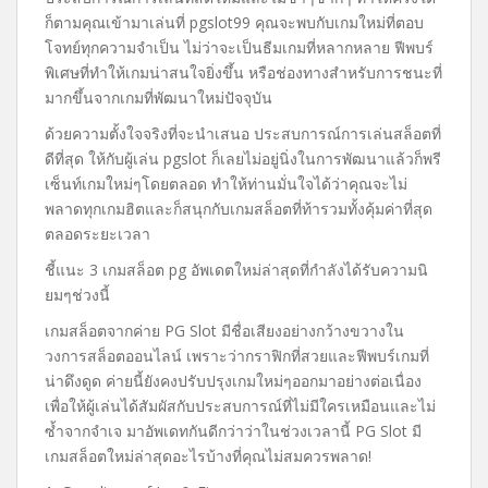
ก็ตามคุณเข้ามาเล่นที่ pgslot99 คุณจะพบกับเกมใหม่ที่ตอบ
โจทย์ทุกความจำเป็น ไม่ว่าจะเป็นธีมเกมที่หลากหลาย ฟีพบร์
พิเศษที่ทำให้เกมน่าสนใจยิ่งขึ้น หรือช่องทางสำหรับการชนะที่
มากขึ้นจากเกมที่พัฒนาใหม่ปัจจุบัน
ด้วยความตั้งใจจริงที่จะนำเสนอ ประสบการณ์การเล่นสล็อตที่
ดีที่สุด ให้กับผู้เล่น pgslot ก็เลยไม่อยู่นิ่งในการพัฒนาแล้วก็พรี
เซ็นท์เกมใหม่ๆโดยตลอด ทำให้ท่านมั่นใจได้ว่าคุณจะไม่
พลาดทุกเกมฮิตและก็สนุกกับเกมสล็อตที่ท้ารวมทั้งคุ้มค่าที่สุด
ตลอดระยะเวลา
ชี้แนะ 3 เกมสล็อต pg อัพเดตใหม่ล่าสุดที่กำลังได้รับความนิ
ยมๆช่วงนี้
เกมสล็อตจากค่าย PG Slot มีชื่อเสียงอย่างกว้างขวางใน
วงการสล็อตออนไลน์ เพราะว่ากราฟิกที่สวยและฟีพบร์เกมที่
น่าดึงดูด ค่ายนี้ยังคงปรับปรุงเกมใหม่ๆออกมาอย่างต่อเนื่อง
เพื่อให้ผู้เล่นได้สัมผัสกับประสบการณ์ที่ไม่มีใครเหมือนและไม่
ซ้ำจากจำเจ มาอัพเดทกันดีกว่าว่าในช่วงเวลานี้ PG Slot มี
เกมสล็อตใหม่ล่าสุดอะไรบ้างที่คุณไม่สมควรพลาด!