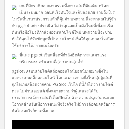
เกมที่มีกราฟิกสวยงามรวมทั้งการเล่นที่ตื่นเต้น หรือจะ
เป็นระบบฝาก-ถอนที่เร็วทันใจและก็ปลอดภัย รวมถึงโปร
โมชั่นที่นานาประการแล้วก็คุ้มค่า บทความนี้จะพาคุณไปรู้จัก
กับ pgslot อย่างประณีต ไม่ว่าคุณจะเป็นมือใหม่ที่เพิ่งจะเริ่ม
ต้นหรือมือโปรที่กำลังมองหาเว็บไซต์ใหม่ บทความนี้จะช่วย
ทำให้คุณได้รับข้อมูลที่เป็นประโยชน์เพื่อให้คุณตกลงใจเลือก
ใช้บริการได้อย่างแน่ใจครับ
ชี้แนะ pgslot เว็บสล็อตที่กำลังฮิตติดกระแสมาแรง
บริการครบครันมากที่สุด ระบบสุดล้ำ!
pgslot99 เป็นเว็บไซต์สล็อตออนไลน์ยอดนิยมอย่างยิ่งใน
แวดวงเกมสล็อตออนไลน์ โดยเฉพาะอย่างยิ่งในกลุ่มผู้เล่นที่
ถูกใจเกมสล็อตจากค่าย PG Slot เว็บไซต์นี้ถือได้ว่า เว็บไซต์
ตรง ไม่ผ่านเอเย่นต์ ซึ่งหมายความว่าผู้เล่นจะได้รับ
ประสบการณ์การเล่นที่เต็มเปี่ยมไปด้วยความสนุกสนานและ
โอกาสสำหรับเพื่อการชนะที่จริงจริง ไม่มีการล็อคผลหรือการ
ฉ้อโกงอะไรก็ตามทั้งมวล