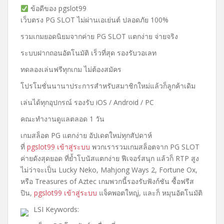
ข้อดีของ pgslot99
เว็บตรง PG SLOT ไม่ผ่านเอเย่นต์ ปลอดภัย 100%
รวมเกมยอดนิยมจากค่าย PG SLOT แตกง่าย จ่ายจริง
ระบบฝากถอนอัตโนมัติ เร็วที่สุด รองรับวอเลท
ทดลองเล่นฟรีทุกเกม ไม่ต้องสมัคร
โปรโมชั่นนานาประการสำหรับสมาชิกใหม่แล้วก็ลูกค้าเดิม
เล่นได้ทุกอุปกรณ์ รองรับ iOS / Android / PC
คณะทำงานดูแลตลอด 1 วัน
เกมสล็อต PG แตกง่าย อัปเดตใหม่ทุกสัปดาห์
ที่
pgslot99 เข้าสู่ระบบ
พวกเรารวมเกมสล็อตจาก PG SLOT
ค่ายดังสุดยอด ที่ย้ำโบนัสแตกง่าย ฟีเจอร์สนุก แล้วก็ RTP สูง
ไม่ว่าจะเป็น Lucky Neko, Mahjong Ways 2, Fortune Ox,
หรือ Treasures of Aztec เกมพวกนี้รองรับฟังก์ชัน ซื้อฟรีส
ปิน,
pgslot99 เข้าสู่ระบบ
แจ็คพอตใหญ่, และก็ หมุนอัตโนมัติ
LSI Keywords: