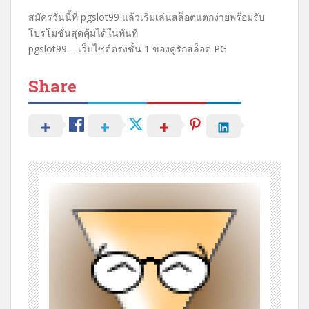
สมัครวันนี้ที่ pgslot99 แล้วเริ่มเล่นสล็อตแตกง่ายพร้อมรับ
โปรโมชั่นสุดคุ้มได้ในทันที
pgslot99 – เว็บไซต์ตรงชั้น 1 ของคู่รักสล็อต PG
Share