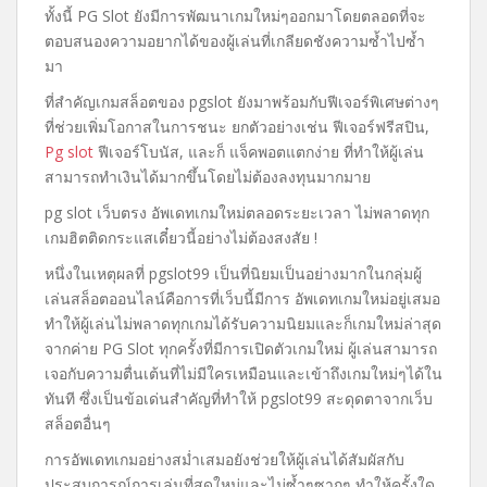
ทั้งนี้ PG Slot ยังมีการพัฒนาเกมใหม่ๆออกมาโดยตลอดที่จะ
ตอบสนองความอยากได้ของผู้เล่นที่เกลียดชังความซ้ำไปซ้ำ
มา
ที่สำคัญเกมสล็อตของ pgslot ยังมาพร้อมกับฟีเจอร์พิเศษต่างๆ
ที่ช่วยเพิ่มโอกาสในการชนะ ยกตัวอย่างเช่น ฟีเจอร์ฟรีสปิน,
Pg slot
ฟีเจอร์โบนัส, และก็ แจ็คพอตแตกง่าย ที่ทำให้ผู้เล่น
สามารถทำเงินได้มากขึ้นโดยไม่ต้องลงทุนมากมาย
pg slot เว็บตรง อัพเดทเกมใหม่ตลอดระยะเวลา ไม่พลาดทุก
เกมฮิตติดกระแสเดี๋ยวนี้อย่างไม่ต้องสงสัย !
หนึ่งในเหตุผลที่ pgslot99 เป็นที่นิยมเป็นอย่างมากในกลุ่มผู้
เล่นสล็อตออนไลน์คือการที่เว็บนี้มีการ อัพเดทเกมใหม่อยู่เสมอ
ทำให้ผู้เล่นไม่พลาดทุกเกมได้รับความนิยมและก็เกมใหม่ล่าสุด
จากค่าย PG Slot ทุกครั้งที่มีการเปิดตัวเกมใหม่ ผู้เล่นสามารถ
เจอกับความตื่นเต้นที่ไม่มีใครเหมือนและเข้าถึงเกมใหม่ๆได้ใน
ทันที ซึ่งเป็นข้อเด่นสำคัญที่ทำให้ pgslot99 สะดุดตาจากเว็บ
สล็อตอื่นๆ
การอัพเดทเกมอย่างสม่ำเสมอยังช่วยให้ผู้เล่นได้สัมผัสกับ
ประสบการณ์การเล่นที่สดใหม่และไม่ซ้ำๆซากๆ ทำให้ครั้งใด