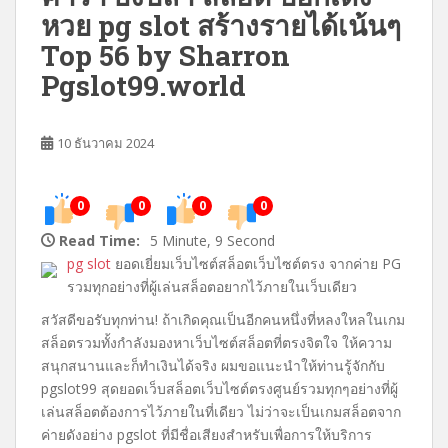
หวย pg slot สร้างรายได้เน้นๆ
Top 56 by Sharron
Pgslot99.world
10 ธันวาคม 2024
0
0
0
0
Read Time:
5 Minute, 9 Second
pg slot
ยอดเยี่ยมเว็บไซต์สล็อตเว็บไซต์ตรง จากค่าย PG
รวมทุกอย่างที่ผู้เล่นสล็อตอยากไว้ภายในเว็บเดียว
สวัสดีขอรับทุกท่าน! ถ้าเกิดคุณเป็นอีกคนหนึ่งที่หลงใหลในเกม
สล็อตรวมทั้งกำลังมองหาเว็บไซต์สล็อตที่ตรงจิตใจ ให้ความ
สนุกสนานและก็ทำเงินได้จริง ผมขอแนะนำให้ท่านรู้จักกับ
pgslot99 สุดยอดเว็บสล็อตเว็บไซต์ตรงศูนย์รวมทุกๆอย่างที่ผู้
เล่นสล็อตต้องการไว้ภายในที่เดียว ไม่ว่าจะเป็นเกมสล็อตจาก
ค่ายดังอย่าง pgslot ที่มีชื่อเสียงสำหรับเพื่อการให้บริการ