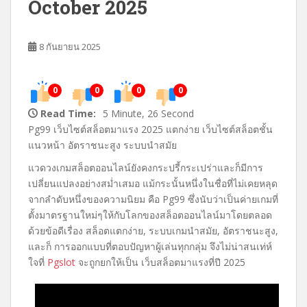
October 2025
8 กันยายน 2025
0
0
0
0
Read Time:
5 Minute, 26 Second
Pg99 เว็บไซต์สล็อตมาแรง 2025 แตกง่าย เว็บไซต์สล็อตชั้น
แนวหน้า อัตราชนะสูง ระบบนำสมัย
แวดวงเกมสล็อตออนไลน์ยังคงกระปรี้กระเปร่าและก็มีการ
เปลี่ยนแปลงอย่างสม่ำเสมอ แม้กระนั้นหนึ่งในชื่อที่ไม่เคยหลุด
จากลำดับหนึ่งของความนิยม คือ Pg99 ซึ่งนับว่าเป็นค่ายเกมที่
ตั้งมาตรฐานใหม่ๆให้กับโลกของสล็อตออนไลน์มาโดยตลอด
ด้วยข้อดีเรื่อง สล็อตแตกง่าย, ระบบเกมนำสมัย, อัตราชนะสูง,
และก็ การออกแบบที่ตอบปัญหาผู้เล่นทุกกลุ่ม จึงไม่น่าสนเท่ห์
ใจที่
Pgslot
จะถูกยกให้เป็น เว็บสล็อตมาแรงที่ปี 2025