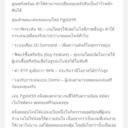
คูณพรั่งพร้อม ทำให้สามารถเปลี่ยนทุนหลักสิบเป็นกำไรหลัก
พันได้
คุณลักษณะเด่นของเกมใหม่ Pgslot99
• กราฟิกระดับ 4K – เกมใหม่ๆใช้เทคโนโลยีภาพขั้นสูง ทำให้
การเล่นเหมือนจริงมากกว่าเกมออนไลน์ทั่วไป
• ระบบเสียง 3D Surround – เพิ่มความมันส์ในทุกการหมุน
• ฟีพบร์ซื้อฟรีสปิน (Buy Feature) – ทุกเกมใหม่เปิดโอกาสให้
ผู้เล่นซื้อฟรีสปินเพื่อไปสู่รอบโบนัสได้ในทันที
• ค่า RTP สูงยิ่งกว่า 96% – ประกันว่ามีโอกาสได้กำไรสูง
• รองรับการเล่นแบบ Demo – ผู้เล่นสามารถทดลองเล่นฟรี
ก่อนลงทุนจริง
เล่น Pgslot99 สล็อตแตกง่าย เกมที่ได้รับความนิยม สมัคร
เว็บไซต์ตรง ทดสอบฟรีก่อนลงทุน
สล็อตออนไลน์ได้แปลงเป็นหนึ่งในกิจกรรมยอดนิยมที่ผู้เล่น
จำนวนไม่ใช่น้อยให้ความสนใจ เนื่องจากว่าเป็นเกมที่เล่นง่าย
ใช้เวลาไม่นาน แต่ได้ผลตอบแทนคุ้ม โดยยิ่งไปกว่านั้นเมื่อเอ่ย