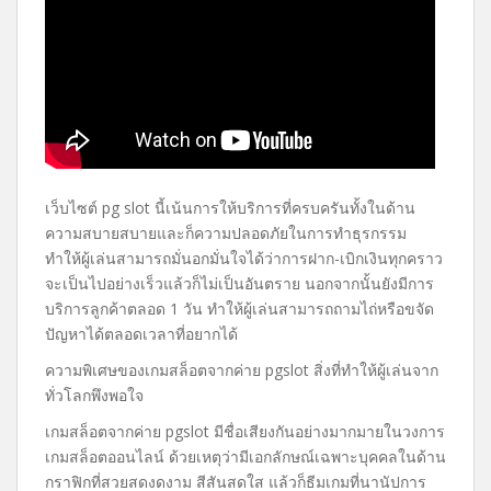
เว็บไซต์ pg slot นี้เน้นการให้บริการที่ครบครันทั้งในด้าน
ความสบายสบายและก็ความปลอดภัยในการทำธุรกรรม
ทำให้ผู้เล่นสามารถมั่นอกมั่นใจได้ว่าการฝาก-เบิกเงินทุกคราว
จะเป็นไปอย่างเร็วแล้วก็ไม่เป็นอันตราย นอกจากนั้นยังมีการ
บริการลูกค้าตลอด 1 วัน ทำให้ผู้เล่นสามารถถามไถ่หรือขจัด
ปัญหาได้ตลอดเวลาที่อยากได้
ความพิเศษของเกมสล็อตจากค่าย pgslot สิ่งที่ทำให้ผู้เล่นจาก
ทั่วโลกพึงพอใจ
เกมสล็อตจากค่าย pgslot มีชื่อเสียงกันอย่างมากมายในวงการ
เกมสล็อตออนไลน์ ด้วยเหตุว่ามีเอกลักษณ์เฉพาะบุคคลในด้าน
กราฟิกที่สวยสดงดงาม สีสันสดใส แล้วก็ธีมเกมที่นานัปการ