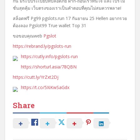
กัน มีระบบระเบียบที่ปลอดภัย ฝาก-ถอนเร็วทันใจ และโปรโม
ชั่นสุดคุ้ม เว็บตรงของเราเป็นคำตอบที่คุณไม่สมควรพลาด!
สล็อตฟรี Pg99 pgslots.run 17 กันยายน 25 Hellen อยากรวย
ต้องลอง Pgslot99 True wallet Top 31
ขอขอบคุณweb
Pgslot
https://rebrand.ly/pgslots-run
https://cutly.info/pgslots-run
https://shorturl.asia/78QBN
https://cutt.ly/YrZxt2Dj
https://t.co/5XiKwSaGdx
Share