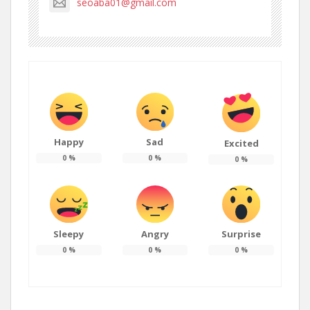
seoaba01@gmail.com
Happy
Sad
Excited
0
%
0
%
0
%
Sleepy
Angry
Surprise
0
%
0
%
0
%
…