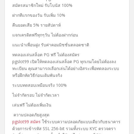
สมัครสมาชิกใหม่ รับโบนัส 100%
ฝากทีแรกของวัน รับเพิ่ม 10%
คืนยอดเสีย 5% รายสัปดาห์
แจกเครดิตฟรีทุกๆวัน ไม่ต้องฝากก่อน
แนะนำเพื่อนฝูง รับค่าคอมมิชชั่นตลอดชาติ
ทดลองเล่นสล็อต PG ฟรี ไม่ต้องสมัคร
pgslot99 เปิดให้ทดลองเล่นสล็อต PG ทุกเกมโดยไม่ต้องลง
ทะเบียน คุณสามารถเลือกเล่นได้อย่างอิสระเพื่อทดลองระบบ
หรือฝึกหัดวิธีก่อนเดิมพันจริง
ระบบทดสอบเหมือนจริง 100%
ไม่จำกัดรอบ ไม่จำกัดเวลา
เล่นฟรี ไม่ต้องเพิ่มเงิน
️ ความปลอดภัยสูงสุด
pgslot99 สมัคร
ใช้ระบบความปลอดภัยแบบเดียวกับธนาคาร
ด้วยการเข้ารหัส SSL 256-bit รวมทั้งระบบ KYC ตรวจตรา