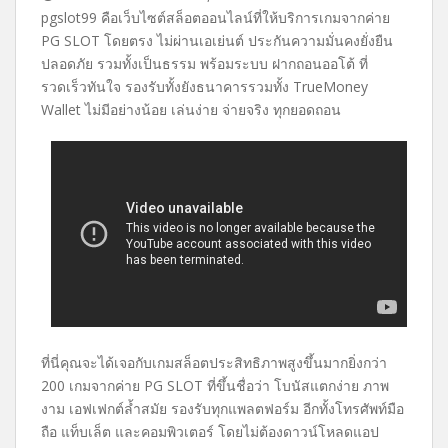
pgslot99 คือเว็บไซต์สล็อตออนไลน์ที่ให้บริการเกมจากค่าย
PG SLOT โดยตรง ไม่ผ่านเอเย่นต์ ประกันความมั่นคงยั่งยืน
ปลอดภัย รวมทั้งเป็นธรรม พร้อมระบบ ฝากถอนออโต้ ที่
รวดเร็วทันใจ รองรับทั้งยังธนาคารรวมทั้ง TrueMoney
Wallet ไม่มีอย่างน้อย เล่นง่าย จ่ายจริง ทุกยอดถอน
ที่นี่คุณจะได้เจอกับเกมสล็อตประสิทธิภาพสูงขึ้นมากยิ่งกว่า
200 เกมจากค่าย PG SLOT ที่ขึ้นชื่อว่า โบนัสแตกง่าย ภาพ
งาม เอฟเฟกต์ล้ำสมัย รองรับทุกแพลตฟอร์ม อีกทั้งโทรศัพท์มือ
ถือ แท็บเล็ต และคอมพิวเตอร์ โดยไม่ต้องดาวน์โหลดแอป