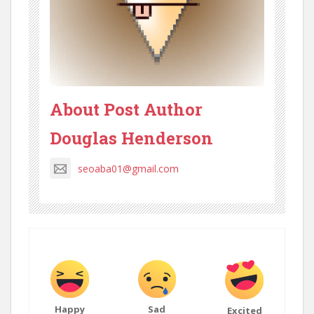
About Post Author
Douglas Henderson
seoaba01@gmail.com
Happy
Sad
Excited