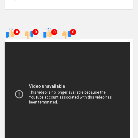
0
0
0
0