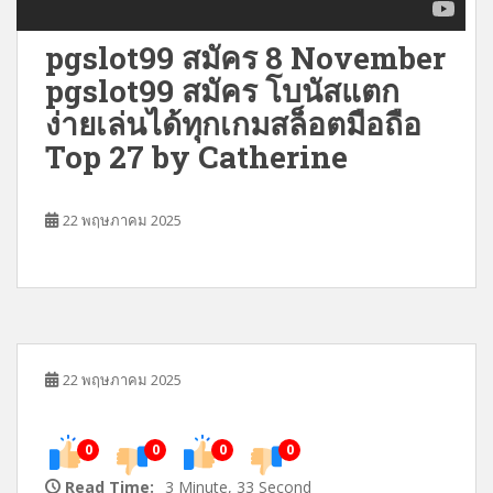
pgslot99 สมัคร 8 November
pgslot99 สมัคร โบนัสแตก
ง่ายเล่นได้ทุกเกมสล็อตมือถือ
Top 27 by Catherine
22 พฤษภาคม 2025
22 พฤษภาคม 2025
0
0
0
0
Read Time:
3 Minute, 33 Second