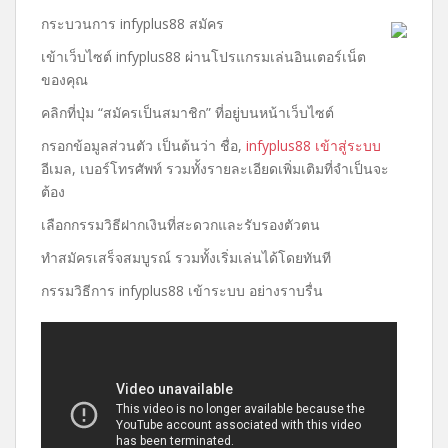
กระบวนการ infyplus88 สมัคร
เข้าเว็บไซต์ infyplus88 ผ่านโปรแกรมเล่นอินเตอร์เน็ต
ของคุณ
คลิกที่ปุ่ม “สมัครเป็นสมาชิก” ที่อยู่บนหน้าเว็บไซต์
กรอกข้อมูลส่วนตัว เป็นต้นว่า ชื่อ,
infyplus88 เข้าสู่ระบบ
อีเมล, เบอร์โทรศัพท์ รวมทั้งรายละเอียดเพิ่มเติมที่จำเป็นจะ
ต้อง
เลือกกรรมวิธีฝากเงินที่สะดวกและรับรองตัวตน
ทำสมัครเสร็จสมบูรณ์ รวมทั้งเริ่มเล่นได้โดยทันที
กรรมวิธีการ infyplus88 เข้าระบบ อย่างราบรื่น