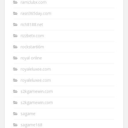
ramclubx.com
rasri365day.com
rich8188.net
rizzbetx.com
rockstar66m
royal online
royaleluxee.com
royaleluxee.com
s2kgamewin.com
s2kgamewin.com
sagame
sagame168