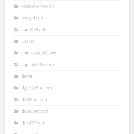
brazil999 ทางเข้า
bwvip4.com
carlo999.net
Casino
chinatown888.win
cupcake88x.com
debet
dgb222hot.com
dr888bet.com
dr888bet.com
du2477.com