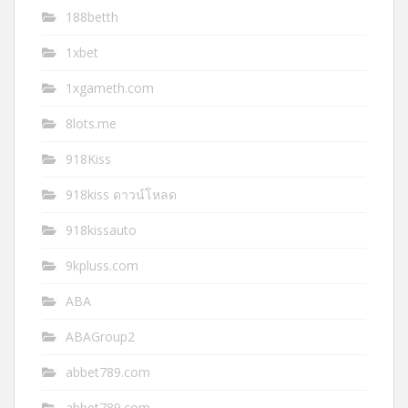
188betth
1xbet
1xgameth.com
8lots.me
918Kiss
918kiss ดาวน์โหลด
918kissauto
9kpluss.com
ABA
ABAGroup2
abbet789.com
abbet789.com