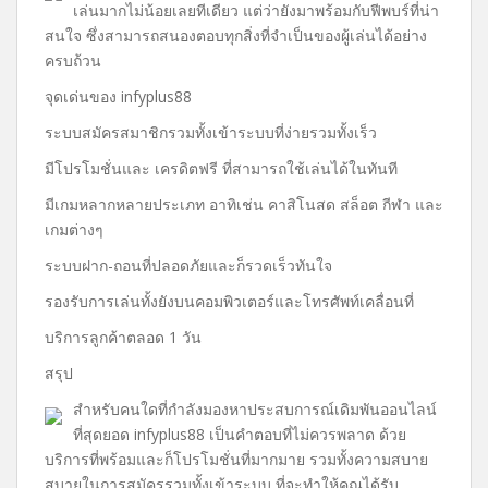
เล่นมากไม่น้อยเลยทีเดียว แต่ว่ายังมาพร้อมกับฟีพบร์ที่น่า
สนใจ ซึ่งสามารถสนองตอบทุกสิ่งที่จำเป็นของผู้เล่นได้อย่าง
ครบถ้วน
จุดเด่นของ infyplus88
ระบบสมัครสมาชิกรวมทั้งเข้าระบบที่ง่ายรวมทั้งเร็ว
มีโปรโมชั่นและ เครดิตฟรี ที่สามารถใช้เล่นได้ในทันที
มีเกมหลากหลายประเภท อาทิเช่น คาสิโนสด สล็อต กีฬา และ
เกมต่างๆ
ระบบฝาก-ถอนที่ปลอดภัยและก็รวดเร็วทันใจ
รองรับการเล่นทั้งยังบนคอมพิวเตอร์และโทรศัพท์เคลื่อนที่
บริการลูกค้าตลอด 1 วัน
สรุป
สำหรับคนใดที่กำลังมองหาประสบการณ์เดิมพันออนไลน์
ที่สุดยอด infyplus88 เป็นคำตอบที่ไม่ควรพลาด ด้วย
บริการที่พร้อมและก็โปรโมชั่นที่มากมาย รวมทั้งความสบาย
สบายในการสมัครรวมทั้งเข้าระบบ ที่จะทำให้คุณได้รับ