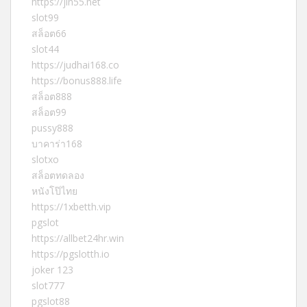
https://jin55.net
slot99
สล็อต66
slot44
https://judhai168.co
https://bonus888.life
สล็อต888
สล็อต99
pussy888
บาคาร่า168
slotxo
สล็อตทดลอง
หนังโป๊ไทย
https://1xbetth.vip
pgslot
https://allbet24hr.win
https://pgslotth.io
joker 123
slot777
pgslot88