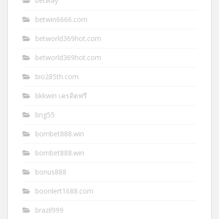
betway
betwin6666.com
betworld369hot.com
betworld369hot.com
bio285th.com
bkkwin เครดิตฟรี
bng55
bombet888.win
bombet888.win
bonus888
boonlert1688.com
brazil999