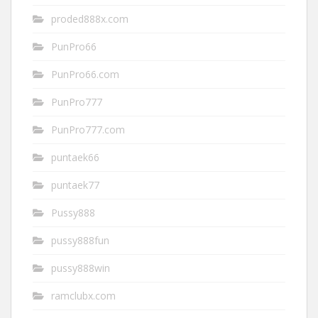
proded888x.com
PunPro66
PunPro66.com
PunPro777
PunPro777.com
puntaek66
puntaek77
Pussy888
pussy888fun
pussy888win
ramclubx.com