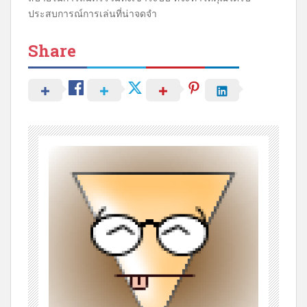
ประสบการณ์การเล่นที่น่าจดจำ
Share