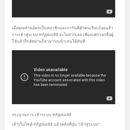
เมื่อคุณทำสมัครเป็นสมาชิกและการันตีตัวตนเรียบร้อยแล้ว
การเข้าสู่ระบบ infyplus88 จะไม่ยากเลย เพียงแต่กรอกชื่อผู้
ใช้แล้วก็รหัสผ่านก็สามารถเข้าเล่นได้ทันที
กระบวนการ เข้าระบบ infyplus88
เข้าเว็บไซต์ infyplus88 แล้วคลิกที่ปุ่ม “เข้าสู่ระบบ”