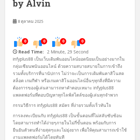
by Alvin
8 ตุลาคม 2025
0
0
0
0
Read Time:
2 Minute, 29 Second
infyplus88 เป็นเว็บเดิมพันออนไลน์ยอดนิยมเป็นอย่างมากใน
กลุ่มเซียนพนันออนไลน์ ด้วยความสบายสบายในการเข้าถึง
รวมทั้งบริการที่นานัปการ ไม่ว่าจะเป็นการเดิมพันคาสิโนสด
สล็อต เกมกีฬา หรือเกมคาสิโนออนไลน์อื่นๆทุกสิ่งที่มีความ
ต้องการของผู้เล่นสามารถหาคำตอบเหมาะ infyplus88
แพลตฟอร์มที่ตอบปัญหาทุกไลฟ์สไตล์ของผู้เล่นทุกจำพวก
กรรมวิธีการ infyplus88 สมัคร ที่ง่ายรวมทั้งเร็วทันใจ
การลงทะเบียนกับ infyplus88 เป็นขั้นตอนที่ไม่สลับซับซ้อน
โดยสามารถทำได้ง่ายๆภายในไม่กี่ขั้นตอน พร้อมกับการ
ยืนยันตัวตนที่ง่ายสุดๆและไม่ยุ่งยาก เพื่อให้คุณสามารถเข้าใช้
งานแพลตฟอร์มได้โดยทันที