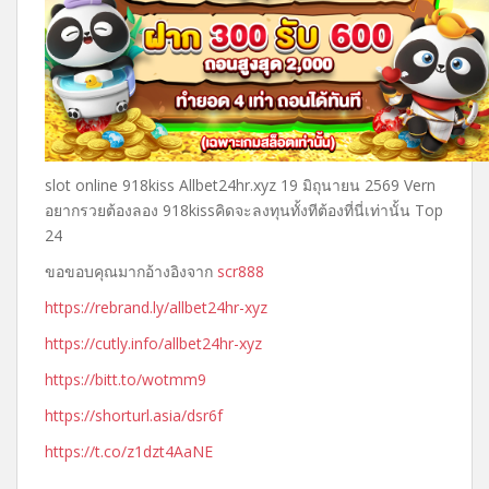
slot online 918kiss Allbet24hr.xyz 19 มิถุนายน 2569 Vern
อยากรวยต้องลอง 918kissคิดจะลงทุนทั้งทีต้องที่นี่เท่านั้น Top
24
ขอขอบคุณมากอ้างอิงจาก
scr888
https://rebrand.ly/allbet24hr-xyz
https://cutly.info/allbet24hr-xyz
https://bitt.to/wotmm9
https://shorturl.asia/dsr6f
https://t.co/z1dzt4AaNE