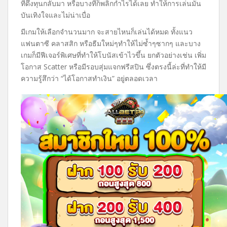
ที่ดึงทุนกลับมา หรือบางทีก็พลิกกำไรได้เลย ทำให้การเล่นมัน
บันเทิงใจและไม่น่าเบื่อ
มีเกมให้เลือกจำนวนมาก จะสายไหนก็เล่นได้หมด ทั้งแนว
แฟนตาซี คลาสสิก หรือธีมใหม่ๆทำให้ไม่ซ้ำๆซากๆ และบาง
เกมก็มีฟีเจอร์พิเศษที่ทำให้โบนัสเข้าไวขึ้น ยกตัวอย่างเช่น เพิ่ม
โอกาส Scatter หรือมีรอบสุ่มแจกฟรีสปิน ซึ่งตรงนี้ล่ะที่ทำให้มี
ความรู้สึกว่า “ได้โอกาสทำเงิน” อยู่ตลอดเวลา