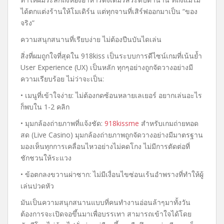
ได้ตกแต่งร้านให้โมเดิร์น แต่ทุกจานที่เสิร์ฟออกมาเป็น “ของ
จริง”
ความสนุกสนานที่เรียบง่าย ไม่ต้องปีนบันไดเล่น
สิ่งที่ผมถูกใจที่สุดใน 918kiss เป็นระบบการดีไซน์เกมที่เน้นย้ำ
User Experience (UX) เป็นหลัก ทุกๆอย่างถูกจัดวางอย่างมี
ความเรียบร้อย ไม่ว่าจะเป็น:
• เมนูที่เข้าใจง่าย: ไม่ต้องกดซ้อนหลายเลเยอร์ อยากเล่นอะไร
ก็พบใน 1-2 คลิก
• มุมกล้องถ่ายภาพที่แจ้งชัด:
918kissme
สำหรับเกมถ่ายทอด
สด (Live Casino) มุมกล้องถ่ายภาพถูกจัดวางอย่างมีมาตรฐาน
มองเห็นทุกการเคลื่อนไหวอย่างไม่คดโกง ไม่มีการตัดต่อที่
ชักชวนให้ระแวง
• ข้อตกลงขวานผ่าซาก: ไม่มีเงื่อนไขซ่อนเร้นอำพรางที่ทำให้ผู้
เล่นปวดหัว
มันเป็นความสนุกสนานแบบที่คนทำงานอ่อนล้าๆมาทั้งวัน
ต้องการจะเปิดจอขึ้นมาเพื่อบรรเทา สามารถเข้าใจได้โดย