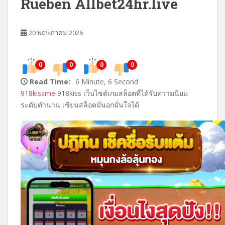
Rueben Allbet24hr.live
20 พฤษภาคม 2026
0
0
0
0
Read Time:
6 Minute, 6 Second
918kissme
918kiss เว็บไซต์เกมสล็อตที่ได้รับความนิยม
ระดับตำนาน เซียนสล็อตมั่นอกมั่นใจได้