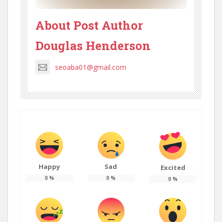
About Post Author
Douglas Henderson
seoaba01@gmail.com
Happy
Sad
Excited
0
%
0
%
0
%