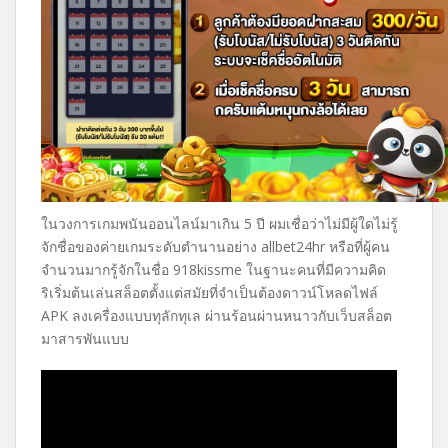
ในวงการเกมพนันออนไลน์มาเกิน 5 ปี ผมเชื่อว่าไม่มีผู้ใดไม่รู้
จักชื่อของค่ายเกมระดับตำนานอย่าง allbet24hr หรือที่ผู้คน
จำนวนมากรู้จักในชื่อ 918kissme ในฐานะคนที่มีความคิด
ริเริ่มต้นเล่นสล็อตตั้งแต่สมัยที่จำเป็นต้องดาวน์โหลดไฟล์
APK ลงเครื่องแบบทุลักทุเล ผ่านร้อนผ่านหนาวกับเว็บสล็อต
มาสารพันแบบ