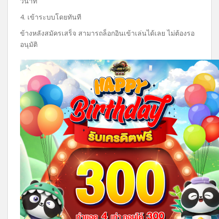
วินาที
4. เข้าระบบโดยทันที
ข้างหลังสมัครเสร็จ สามารถล็อกอินเข้าเล่นได้เลย ไม่ต้องรอ
อนุมัติ