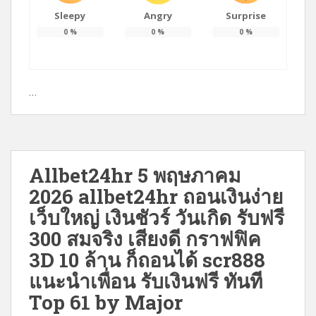
Sleepy
Angry
Surprise
0
%
0
%
0
%
…
Allbet24hr 5 พฤษภาคม
2026 allbet24hr ถอนเงินง่าย
เว็บใหญ่ เงินชัวร์ วันเกิด รับฟรี
300 สมจริง เสียงดี กราฟฟิค
3D 10 ล้าน ก็ถอนได้ scr888
แนะนำเพื่อน รับเงินฟรี ทันที
Top 61 by Major