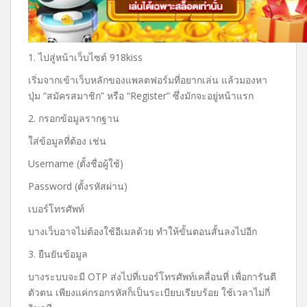
1. ไปสู่หน้าเว็บไซต์ 918kiss
เริ่มจากเข้าเว็บหลักของแพลตฟอร์มที่อยากเล่น แล้วมองหา
ปุ่ม “สมัครสมาชิก” หรือ “Register” ซึ่งมักจะอยู่หน้าแรก
2. กรอกข้อมูลรากฐาน
ใส่ข้อมูลที่ต้อง เช่น
Username (ตั้งชื่อผู้ใช้)
Password (ตั้งรหัสผ่าน)
เบอร์โทรศัพท์
บางเว็บอาจไม่ต้องใช้อีเมลด้วย ทำให้ขั้นตอนสั้นลงไปอีก
3. ยืนยันข้อมูล
บางระบบจะมี OTP ส่งไปที่เบอร์โทรศัพท์เคลื่อนที่ เพื่อการันตี
ตัวตน เพียงแค่กรอกรหัสก็เป็นระเบียบเรียบร้อย ใช้เวลาไม่กี่