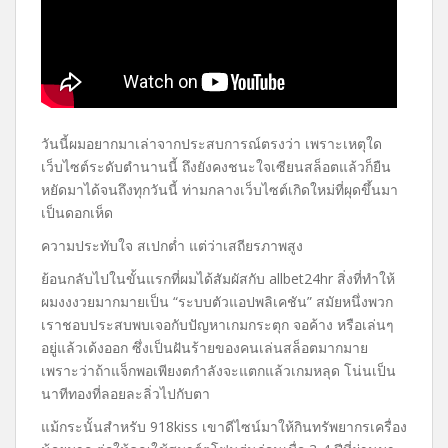
วันนี้ผมอยากมาเล่าจากประสบการณ์ตรงว่า เพราะเหตุใด
เว็บไซต์ระดับตำนานนี้ ถึงยังคงชนะใจเซียนสล็อตแล้วก็ยืน
หยัดมาได้จนถึงทุกวันนี้ ท่ามกลางเว็บไซต์เกิดใหม่ที่ผุดขึ้นมา
เป็นดอกเห็ด
ความประทับใจ สเปกต่ำ แต่ว่าเสถียรภาพสูง
ย้อนกลับไปในขั้นแรกที่ผมได้สัมผัสกับ allbet24hr สิ่งที่ทำให้
ผมงงงวยมากมายเป็น “ระบบตัวแอปพลิเคชัน” สมัยหนึ่งพวก
เราชอบประสบพบเจอกับปัญหาเกมกระตุก จอค้าง หรือเล่นๆ
อยู่แล้วเด้งออก ซึ่งเป็นฝันร้ายของคนเล่นสล็อตมากมาย
เพราะว่าถ้าแจ็กพอเพียงตกำลังจะแตกแล้วเกมหลุด โน่นเป็น
นาทีทองที่ลอยละลิ่วไปกับตา
แม้กระนั้นสำหรับ 918kiss เขาดีไซน์มาให้กินทรัพยากรเครื่อง