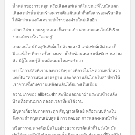
น้ำหนักของการหยุด หรือเสียงเอฟเฟกต์ในขณะที่โบนัสแตก
เสียงเหล่านั้นมันสร้างความตื่นเต้นแล้วก็หลั่งสารอะดรีนาลีน
ได้ดีกว่าเพลงสังเคราะห์ล้ำๆของค่ายใหม่เสียอีก
allbet24hr มาตรฐานและก็ความเก๋า ค่ายเกมออนไลน์ที่เรียบ
ง่ายแม้กระนั้น “เอาอยู่”
เกมออนไลน์ปัจจุบันที่เต็มไปด้วยแสงสี เอฟเฟกต์เลิศ และก็
ฟีเจอร์ล้ำๆที่บางครั้งบางคราวก็ซับซ้อนจนกระทั่งชักชวนปวด
หัว มีผู้ใดเคยรู้สึกเหมือนผมไหมขอรับว่า
บางโอกาสสิ่งที่เรามองหาจริงๆบางทีอาจไม่ใช่ความหวือหวา
แต่เป็น “ความนิ่ง มาตรฐาน และก็ความลื่นไถลไหล” ที่ทำให้
เราซาบซึ้งกับความเพลิดเพลินได้อย่างเต็มเปี่ยม
ความเก๋าของ allbet24hr สะท้อนออกมาผ่านระบบข้างหลัง
บ้านที่อดทนมาก ตลอดเวลาที่ผมใช้งาน
ปัญหาเกี่ยวกับภาพกระตุก สัญญาณดีเลย์ หรือระบบค้างใน
จังหวะสำคัญแทบเป็บศูนย์ การตัดยอด การแสดงผลหน้าไพ่
หรือการหมุนวงล้อเป็นไปอย่างธรรมชาติแล้วก็โปร่งใส มัน
ทำให้ผมระลึกถึงห้องอาหารดั้งเดิมรสระดับตำนาน ที่ถึงแม้ไม่