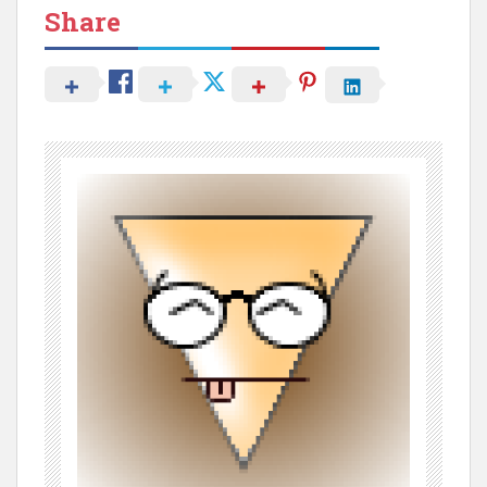
Share