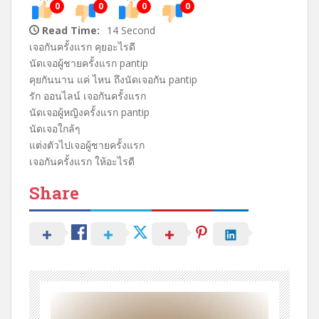
0
0
0
0
Read Time:
14 Second
เจอกันครั้งแรก คุยอะไรดี
นัดเจอผู้ชายครั้งแรก pantip
คุยกันนาน แค่ ไหน ถึงนัดเจอกัน pantip
รัก ออนไลน์ เจอกันครั้งแรก
นัดเจอผู้หญิงครั้งแรก pantip
นัดเจอใกล้ๆ
แต่งตัวไปเจอผู้ชายครั้งแรก
เจอกันครั้งแรก ให้อะไรดี
Share