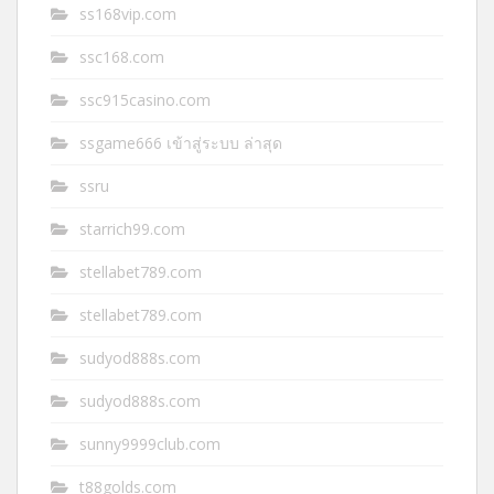
ss168vip.com
ssc168.com
ssc915casino.com
ssgame666 เข้าสู่ระบบ ล่าสุด
ssru
starrich99.com
stellabet789.com
stellabet789.com
sudyod888s.com
sudyod888s.com
sunny9999club.com
t88golds.com