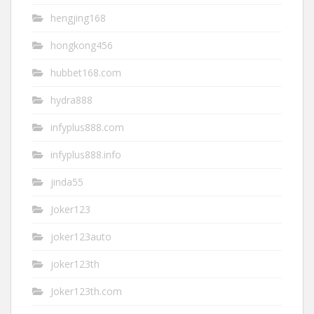
hengjing168
hongkong456
hubbet168.com
hydra888
infyplus888.com
infyplus888.info
jinda55
Joker123
joker123auto
joker123th
Joker123th.com