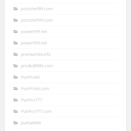
porsche999.com
porsche999.com
power999.net
power999.net
premium66.info
proded888x.com
PunPro66
PunPro66.com
PunPro777
PunPro777.com
puntaek66