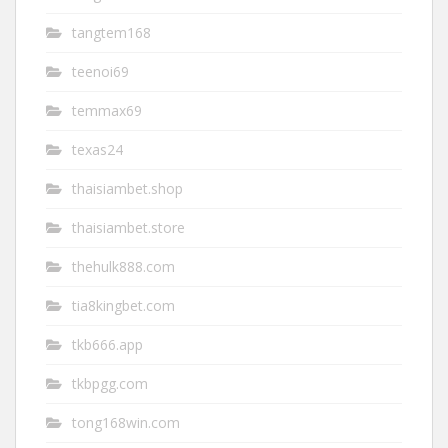
tangtem168
teenoi69
temmax69
texas24
thaisiambet.shop
thaisiambet.store
thehulk888.com
tia8kingbet.com
tkb666.app
tkbpgg.com
tong168win.com