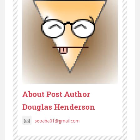
About Post Author
Douglas Henderson
seoaba01@gmail.com