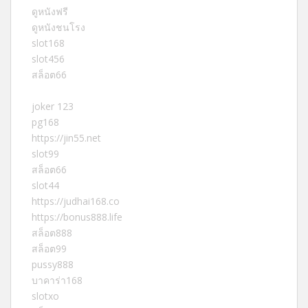
ดูหนังฟรี
ดูหนังชนโรง
slot168
slot456
สล็อต66
joker 123
pg168
https://jin55.net
slot99
สล็อต66
slot44
https://judhai168.co
https://bonus888.life
สล็อต888
สล็อต99
pussy888
บาคาร่า168
slotxo