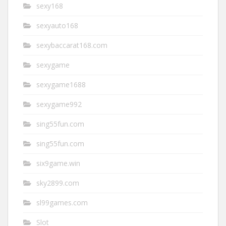
sexy168
sexyauto168
sexybaccarat168.com
sexygame
sexygame1688
sexygame992
sing55fun.com
sing55fun.com
six9game.win
sky2899.com
sl99games.com
Slot