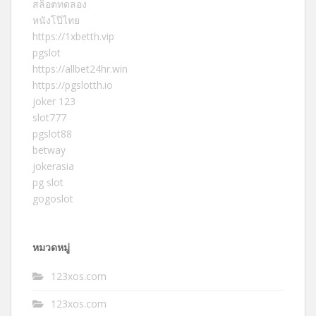
สล็อตทดลอง
หนังโป๊ไทย
https://1xbetth.vip
pgslot
https://allbet24hr.win
https://pgslotth.io
joker 123
slot777
pgslot88
betway
jokerasia
pg slot
gogoslot
หมวดหมู่
123xos.com
123xos.com