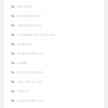
live22slot
lnw365bet.com
lnw365bet.com
lockdown168 เข้าสู่ระบบ
london45
london6789.com
lot888
lotto432 ทางเข้า
lotto432 ทางเข้า
lotto77
luckycat789.com