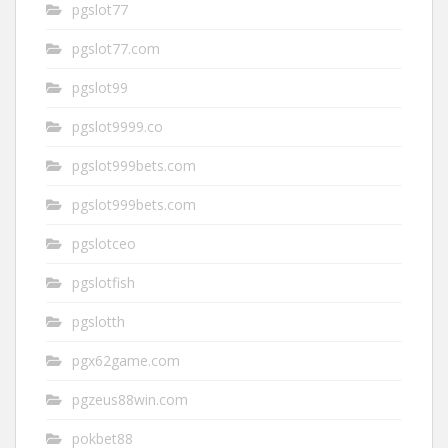
pgslot77
pgslot77.com
pgslot99
pgslot9999.co
pgslot999bets.com
pgslot999bets.com
pgslotceo
pgslotfish
pgslotth
pgx62game.com
pgzeus88win.com
pokbet88