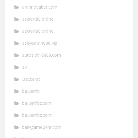
ambnovabet.com
askwin88.online
askwin88.online
askyouwin888 vip
autoslot16888.com
av
Baccarat
baj88thb
baj88thbz.com
baj88thbz.com
bar4game24hr.com