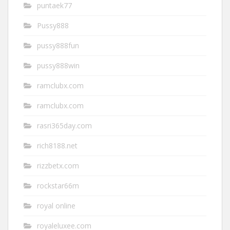
puntaek77
Pussy888
pussy888fun
pussy888win
ramclubx.com
ramclubx.com
rasri365day.com
rich8188.net
rizzbetx.com
rockstar66m
royal online
royaleluxee.com