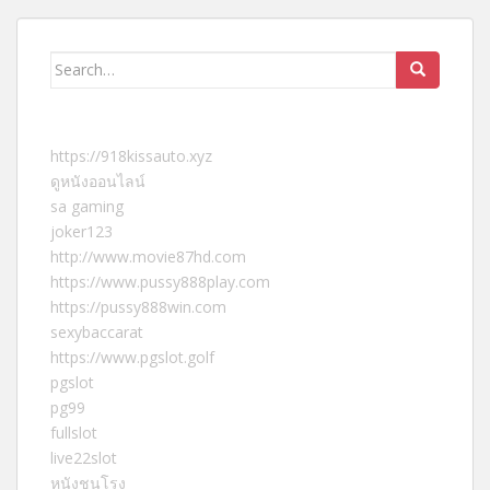
Search
for:
https://918kissauto.xyz
ดูหนังออนไลน์
sa gaming
joker123
http://www.movie87hd.com
https://www.pussy888play.com
https://pussy888win.com
sexybaccarat
https://www.pgslot.golf
pgslot
pg99
fullslot
live22slot
หนังชนโรง