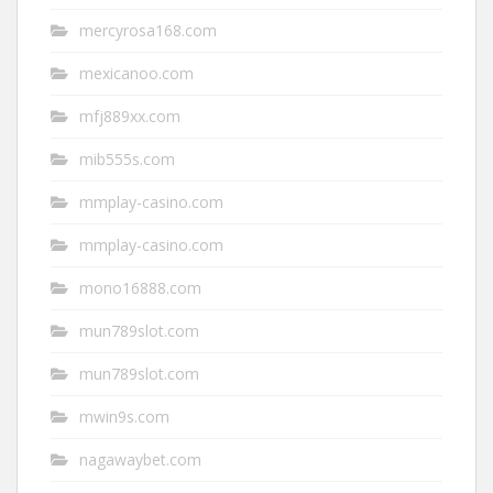
mercyrosa168.com
mexicanoo.com
mfj889xx.com
mib555s.com
mmplay-casino.com
mmplay-casino.com
mono16888.com
mun789slot.com
mun789slot.com
mwin9s.com
nagawaybet.com