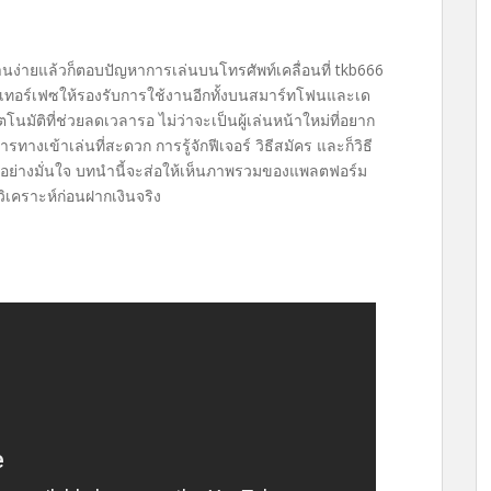
นง่ายแล้วก็ตอบปัญหาการเล่นบนโทรศัพท์เคลื่อนที่ tkb666
อินเทอร์เฟซให้รองรับการใช้งานอีกทั้งบนสมาร์ทโฟนและเด
ัติที่ช่วยลดเวลารอ ไม่ว่าจะเป็นผู้เล่นหน้าใหม่ที่อยาก
รทางเข้าเล่นที่สะดวก การรู้จักฟีเจอร์ วิธีสมัคร และก็วิธี
อย่างมั่นใจ บทนำนี้จะส่อให้เห็นภาพรวมของแพลตฟอร์ม
จะวิเคราะห์ก่อนฝากเงินจริง