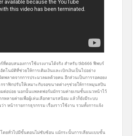
เจอร์ที่ตอบสนองการใช้แรงงานได้จริง สำหรับ tkb666 ฟีพบร์
ัตโนมัติที่ช่วยให้การเติมเงินและเบิกเงินเป็นไปอย่าง
มผิดพลาดจากการประมวลผลด้วยคน อีกส่วนเป็นการรอคอยง
ละกราฟิกปรับให้เหมาะกับจอขนาดต่างๆช่วยให้การหมุนสปิน
่อมต่อบ่อย นอกนั้นแพลตฟอร์มมักรวมค่ายเกมชั้นแนวหน้าไว้
ลากหลายค่ายเพื่อผู้เล่นเลือกตามรสนิยม แล้วก็ยังมีระบบ
็นต้นว่า หน้ารายการธุรกรรม เรื่องราวใช้งาน รวมทั้งการแจ้ง
ดยทั่วไปมีขั้นตอนไม่ซับซ้อน แม้กระนั้นการเลียนแบบขั้น