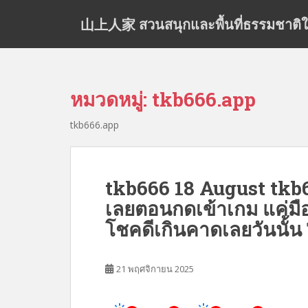
S
山上人家 สวนสนุกและพื้นที่ธรรมชาติในร
k
i
p
t
o
หมวดหมู่:
tkb666.app
m
a
tkb666.app
i
n
c
o
tkb666 18 August tkb66
n
เลยตอนกดเข้าเกม แค่มือว
t
โชคดีเกินคาดเลยวันนั้
e
n
t
21 พฤศจิกายน 2025