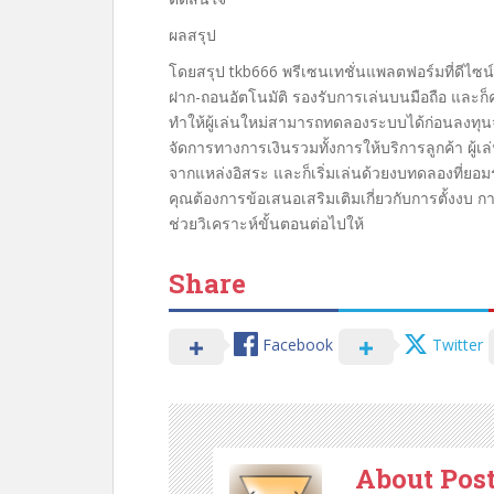
ผลสรุป
โดยสรุป tkb666 พรีเซนเทชั่นแพลตฟอร์มที่ดีไซ
ฝาก-ถอนอัตโนมัติ รองรับการเล่นบนมือถือ และ
ทำให้ผู้เล่นใหม่สามารถทดลองระบบได้ก่อนลงทุนจ
จัดการทางการเงินรวมทั้งการให้บริการลูกค้า ผู้เ
จากแหล่งอิสระ และก็เริ่มเล่นด้วยงบทดลองที่ยอมรั
คุณต้องการข้อเสนอเสริมเติมเกี่ยวกับการตั้งงบ 
ช่วยวิเคราะห์ขั้นตอนต่อไปให้
Share
Facebook
Twitter
About Pos