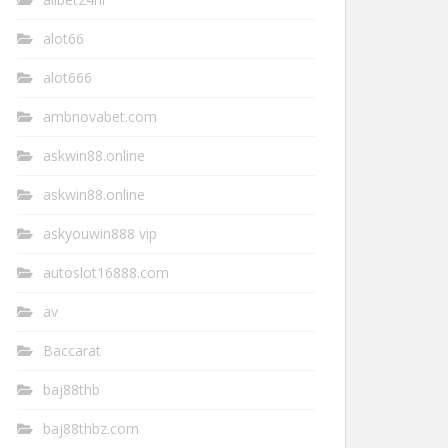
alot66
alot666
ambnovabet.com
askwin88.online
askwin88.online
askyouwin888 vip
autoslot16888.com
av
Baccarat
baj88thb
baj88thbz.com