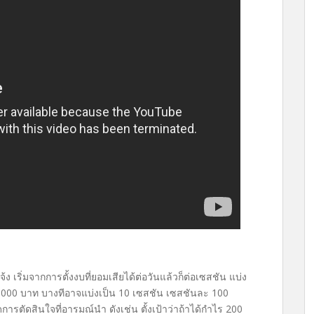
้ง เริ่มจากการตั้งงบที่ยอมเสียได้ต่อวันแล้วก็ต่อเซสชัน แบ่ง
 1,000 บาท บางทีอาจแบ่งเป็น 10 เซสชัน เซสชันละ 100
รตัดสินใจที่อารมณ์นำ ดังเช่น ตั้งเป้าว่าถ้าได้กำไร 200