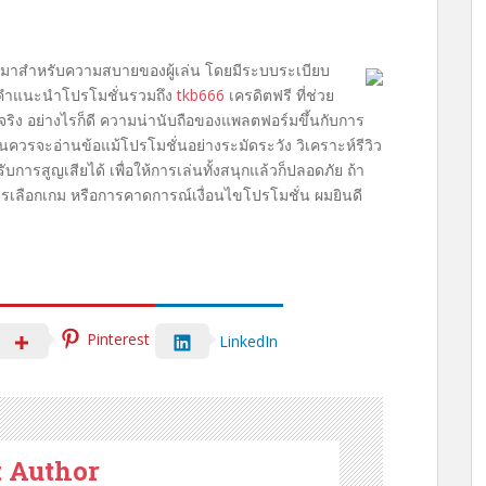
น์มาสำหรับความสบายของผู้เล่น โดยมีระบบระเบียบ
ก็คำแนะนำโปรโมชั่นรวมถึง
tkb666
เครดิตฟรี ที่ช่วย
ริง อย่างไรก็ดี ความน่านับถือของแพลตฟอร์มขึ้นกับการ
ล่นควรจะอ่านข้อแม้โปรโมชั่นอย่างระมัดระวัง วิเคราะห์รีวิว
บการสูญเสียได้ เพื่อให้การเล่นทั้งสนุกแล้วก็ปลอดภัย ถ้า
การเลือกเกม หรือการคาดการณ์เงื่อนไขโปรโมชั่น ผมยินดี
Pinterest
LinkedIn
t Author