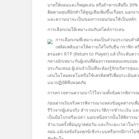
บาทให้ถอนและก็หยุดเล่น หรือถ้าหากเสียถึง 30% 
ติดตามทุนที่มักทำให้สูญเสียเพิ่มขึ้นเรื่อยๆ นอกจา
และความน่าจะเป็นของการถอนก่อนใช้เป็นหลัก
การเลือกเกมให้เหมาะสมกับสไตล์การเล่น
การเลือกเกมที่เหมาะสมเป็นส่วนประกอบสำคัญ
เพลิดเพลินอาจให้ความใส่ใจกับธีม กราฟิก หร
ตรองค่า RTP (Return to Player) แล้วก็ระดับค
กลางมักเหมาะกับผู้เล่นที่ต้องการผลตอบแทนบ่อย แม
ประกันเสมอ ผู้เล่นจำเป็นที่จะต้องรู้จักบริหา
เล่นในโหมดเดโมหรือใช้เครดิตฟรีเพื่อประเมินคว
แนวปฏิบัติที่ปลอดภัย
การตรวจทานความน่าไว้ใจรวมทั้งข้อควรพิจาร
ก่อนฝากเงินจริงควรพิจารณาแหล่งข้อมูลต่างๆเพ
รีวิวจากผู้เล่นจริง สำรวจประวัติการชำระเงิน แ
เป็นมือโปรหรือเปล่า นอกเหนือจากนั้นให้พิจารณา
จำนวนครั้งที่อนุญาตต่อวัน และก็ระยะเวลาในการท
ถอน แม้เจอข้อร้องทุกข์เชิงระบบหรือกรณีการไม่
ตัดสินใจ