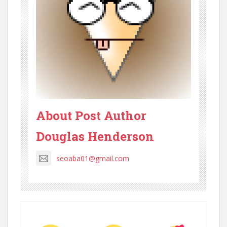
About Post Author
Douglas Henderson
seoaba01@gmail.com