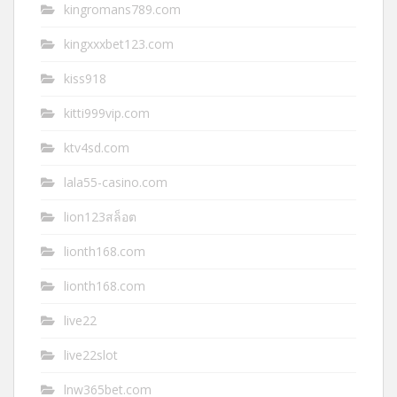
kingromans789.com
kingxxxbet123.com
kiss918
kitti999vip.com
ktv4sd.com
lala55-casino.com
lion123สล็อต
lionth168.com
lionth168.com
live22
live22slot
lnw365bet.com