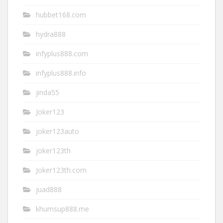
hubbet168.com
hydra888
infyplus888.com
infyplus888.info
jinda55
Joker123
joker123auto
joker123th
Joker123th.com
juad888
khumsup888.me