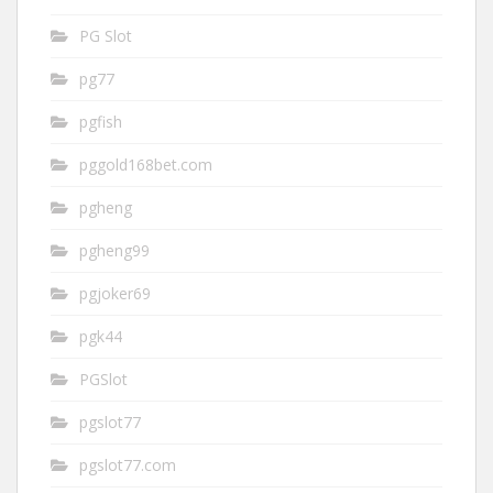
PG Slot
pg77
pgfish
pggold168bet.com
pgheng
pgheng99
pgjoker69
pgk44
PGSlot
pgslot77
pgslot77.com