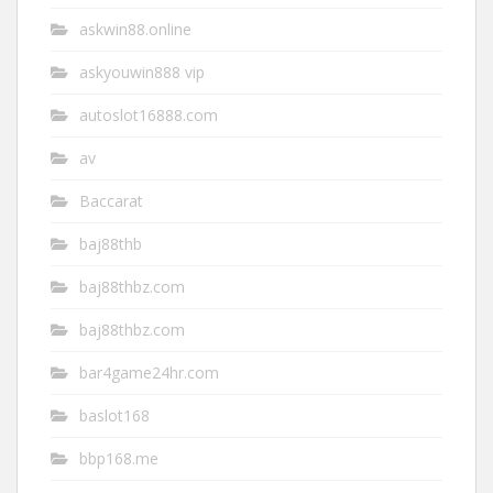
askwin88.online
askyouwin888 vip
autoslot16888.com
av
Baccarat
baj88thb
baj88thbz.com
baj88thbz.com
bar4game24hr.com
baslot168
bbp168.me