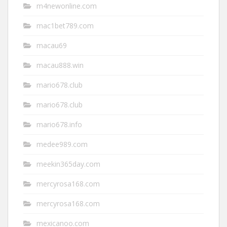
m4newonline.com
mac1bet789.com
macau69
macau888.win
mario678.club
mario678.club
mario678.info
medee989.com
meekin365day.com
mercyrosa168.com
mercyrosa168.com
mexicanoo.com