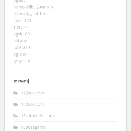
pgslot
https://allbet24hr.win
https://pgslotth.io
joker 123
slot777
pgslot88
betway
jokerasia
pg slot
gogoslot
หมวดหมู่
123xos.com
123xos.com
13satanbets.com
1688sagame