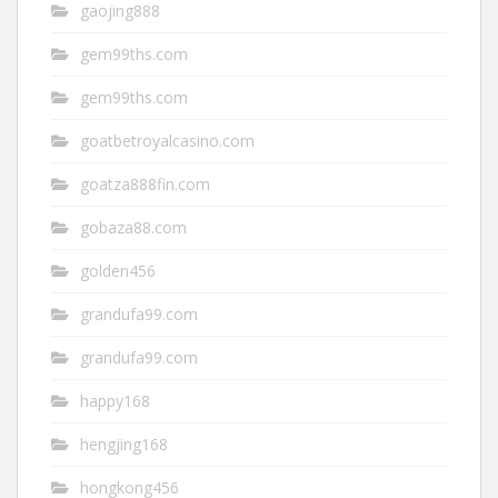
gaojing888
gem99ths.com
gem99ths.com
goatbetroyalcasino.com
goatza888fin.com
gobaza88.com
golden456
grandufa99.com
grandufa99.com
happy168
hengjing168
hongkong456