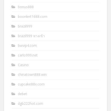
bonus888
boonlert1688.com
brazil999
brazil999 ทางเข้า
bwvip4.com
carlo999.net
Casino
chinatown888.win
cupcake88x.com
debet
dgb222hot.com