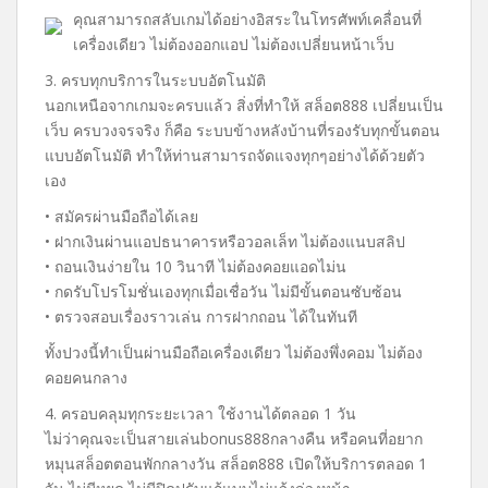
คุณสามารถสลับเกมได้อย่างอิสระในโทรศัพท์เคลื่อนที่
เครื่องเดียว ไม่ต้องออกแอป ไม่ต้องเปลี่ยนหน้าเว็บ
3. ครบทุกบริการในระบบอัตโนมัติ
นอกเหนือจากเกมจะครบแล้ว สิ่งที่ทำให้ สล็อต888 เปลี่ยนเป็น
เว็บ ครบวงจรจริง ก็คือ ระบบข้างหลังบ้านที่รองรับทุกขั้นตอน
แบบอัตโนมัติ ทำให้ท่านสามารถจัดแจงทุกๆอย่างได้ด้วยตัว
เอง
• สมัครผ่านมือถือได้เลย
• ฝากเงินผ่านแอปธนาคารหรือวอลเล็ท ไม่ต้องแนบสลิป
• ถอนเงินง่ายใน 10 วินาที ไม่ต้องคอยแอดไม่น
• กดรับโปรโมชั่นเองทุกเมื่อเชื่อวัน ไม่มีขั้นตอนซับซ้อน
• ตรวจสอบเรื่องราวเล่น การฝากถอน ได้ในทันที
ทั้งปวงนี้ทำเป็นผ่านมือถือเครื่องเดียว ไม่ต้องพึ่งคอม ไม่ต้อง
คอยคนกลาง
4. ครอบคลุมทุกระยะเวลา ใช้งานได้ตลอด 1 วัน
ไม่ว่าคุณจะเป็นสายเล่นbonus888กลางคืน หรือคนที่อยาก
หมุนสล็อตตอนพักกลางวัน สล็อต888 เปิดให้บริการตลอด 1