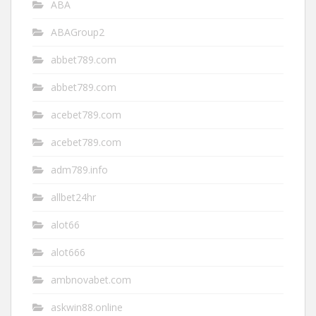
ABA
ABAGroup2
abbet789.com
abbet789.com
acebet789.com
acebet789.com
adm789.info
allbet24hr
alot66
alot666
ambnovabet.com
askwin88.online