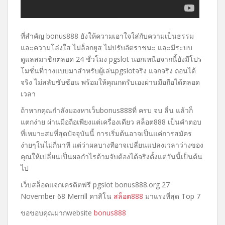
ที่สำคัญ bonus888 ยังให้ความเอาใจใส่กับความเป็นธรรม
และความโล่งใส ไม่ล็อกยูส ไม่ปรับอัตราชนะ และมีระบบ
ดูแลสมาชิกตลอด 24 ชั่วโมง pgslot นอกเหนือจากนี้ยังมีโปร
โมชั่นที่วางแบบมาสำหรับผู้เล่นpgslotจริง แจกจริง ถอนได้
จริง ไม่สลับซับซ้อน พร้อมให้คุณกดรับเองผ่านมือถือได้ตลอด
เวลา
ถ้าหากคุณกำลังมองหาเว็บbonus888ที่ ครบ จบ ลื่น แล้วก็
แตกง่าย ผ่านมือถือเพียงแต่เครื่องเดียว สล็อต888 เป็นคำตอบ
ที่เหมาะสมที่สุดปัจจุบันนี้ การเริ่มต้นอาจเป็นแค่การสมัคร
ง่ายๆในไม่กี่นาที แต่ว่าผลบางทีอาจเปลี่ยนแปลงเวลาว่างของ
คุณให้เปลี่ยนเป็นผลกำไรด้ามจับต้องได้จริงตั้งแต่วันนี้เป็นต้น
ไป
เว็บสล็อตแจกเครดิตฟรี pgslot bonus888.org 27
November 68 Merrill คาสิโน
สล็อต888
มาแรงที่สุด Top 7
ขอขอบคุณมากwebsite
bonus888