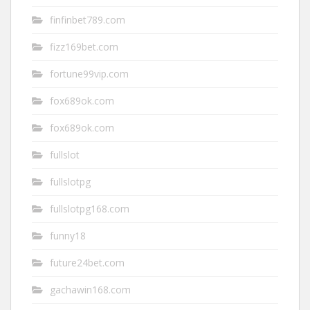
finfinbet789.com
fizz169bet.com
fortune99vip.com
fox689ok.com
fox689ok.com
fullslot
fullslotpg
fullslotpg168.com
funny18
future24bet.com
gachawin168.com