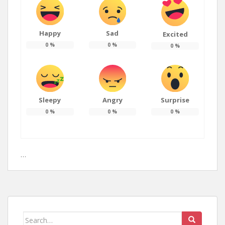
Happy
Sad
Excited
0
%
0
%
0
%
Sleepy
Angry
Surprise
0
%
0
%
0
%
…
Search