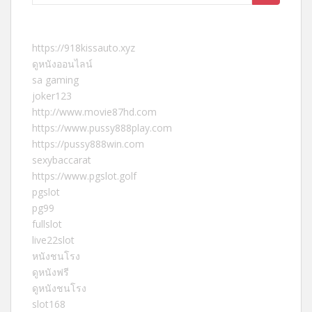
for:
https://918kissauto.xyz
ดูหนังออนไลน์
sa gaming
joker123
http://www.movie87hd.com
https://www.pussy888play.com
https://pussy888win.com
sexybaccarat
https://www.pgslot.golf
pgslot
pg99
fullslot
live22slot
หนังชนโรง
ดูหนังฟรี
ดูหนังชนโรง
slot168