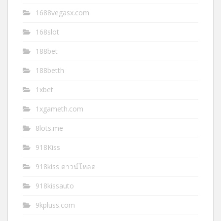
1688vegasx.com
168slot
188bet
188betth
1xbet
1xgameth.com
8lots.me
918Kiss
918kiss ดาวน์โหลด
918kissauto
9kpluss.com