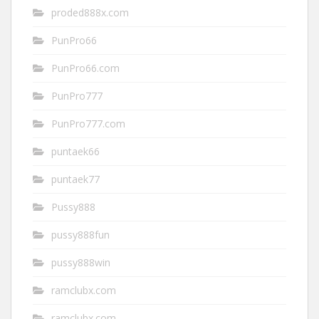
proded888x.com
PunPro66
PunPro66.com
PunPro777
PunPro777.com
puntaek66
puntaek77
Pussy888
pussy888fun
pussy888win
ramclubx.com
ramclubx.com