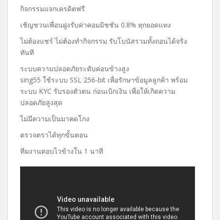
กิจกรรมแจกเครดิตฟรี
เชิญชวนเพื่อนฝูงรับค่าคอมมิชชัน 0.8% ทุกยอดแทง
ไม่ต้องแชร์ ไม่ต้องทำกิจกรรม รับโบนัสรวมทั้งถอนได้จริง
ทันที
ระบบความปลอดภัยระดับค่อนข้างสูง
sing55 ใช้ระบบ SSL 256-bit เพื่อรักษาข้อมูลลูกค้า พร้อม
ระบบ KYC รับรองตัวตน ก่อนเบิกเงิน เพื่อให้เกิดความ
ปลอดภัยสูงสุด
ไม่มีความเป็นมาคดโกง
ตรวจตราได้ทุกขั้นตอน
ทีมงานตอบไวข้างใน 1 นาที