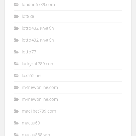
london6789.com
lot888
lotto432 ทางเข้า
lotto432 ทางเข้า
lotto77
luckycat789.com
lux555.net
m4newonline.com
m4newonline.com
mac1bet789.com
macau69
macau888.win