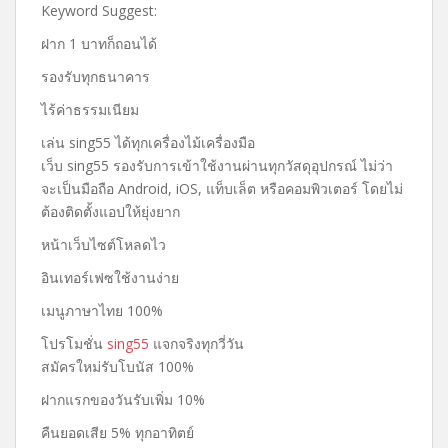
Keyword Suggest:
ฝาก 1 บาทก็ถอนได้
รองรับทุกธนาคาร
ไร้ค่าธรรมเนียม
เล่น sing55 ได้ทุกเครื่องไม้เครื่องมือ
เว็บ sing55 รองรับการเข้าใช้งานผ่านทุกวัสดุอุปกรณ์ ไม่ว่า
จะเป็นมือถือ Android, iOS, แท็บเล็ต หรือคอมพิวเตอร์ โดยไม่
ต้องติดตั้งแอปให้ยุ่งยาก
หน้าเว็บไซต์โหลดไว
อินเทอร์เฟซใช้งานง่าย
เมนูภาษาไทย 100%
โปรโมชั่น
sing55
แจกจริงทุกวี่วัน
สมัครใหม่รับโบนัส 100%
ฝากแรกของวันรับเพิ่ม 10%
คืนยอดเสีย 5% ทุกอาทิตย์