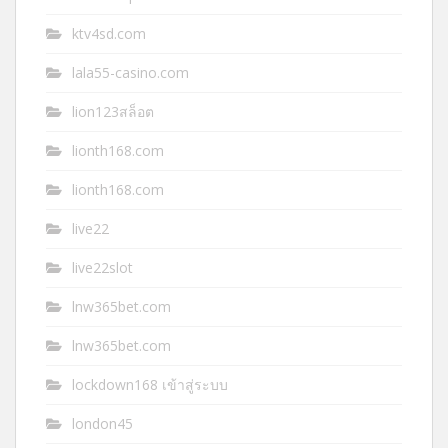
ktv4sd.com
lala55-casino.com
lion123สล็อต
lionth168.com
lionth168.com
live22
live22slot
lnw365bet.com
lnw365bet.com
lockdown168 เข้าสู่ระบบ
london45