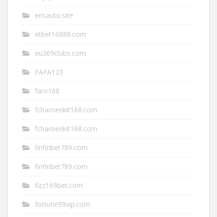
erisauto.site
etbet16888.com
eu369clubs.com
FAFA123
faro168
fcharoenkit168.com
fcharoenkit168.com
finfinbet789.com
finfinbet789.com
fizz169bet.com
fortune99vip.com