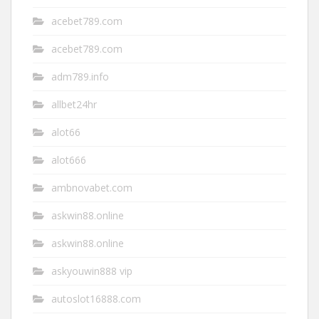
acebet789.com
acebet789.com
adm789.info
allbet24hr
alot66
alot666
ambnovabet.com
askwin88.online
askwin88.online
askyouwin888 vip
autoslot16888.com