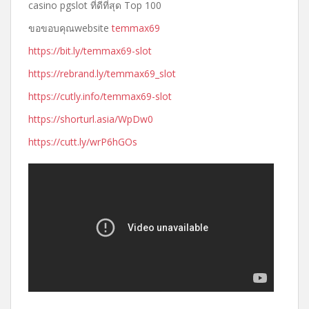
casino pgslot ที่ดีที่สุด Top 100
ขอขอบคุณwebsite
temmax69
https://bit.ly/temmax69-slot
https://rebrand.ly/temmax69_slot
https://cutly.info/temmax69-slot
https://shorturl.asia/WpDw0
https://cutt.ly/wrP6hGOs