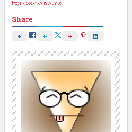
https://t.co/NxAH8WEm0t
Share