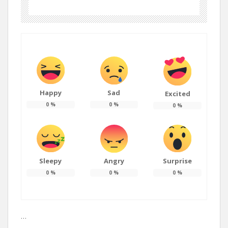
Happy
Sad
Excited
0
%
0
%
0
%
Sleepy
Angry
Surprise
0
%
0
%
0
%
…