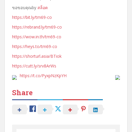
ขอขอบคุณby
สล็อต
https://bit.ly/tm69-co
https://rebrand.ly/tm69-co
https://wow.in.th/tm69-co
https://heys.to/tm69-co
https://shorturl.asia/BTiok
https://cutt.ly/srv8ArWs
https://t.co/PyxpNzKpYH
Share