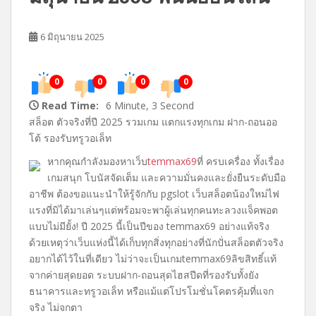
6 มิถุนายน 2025
0
0
0
0
Read Time:
6 Minute, 3 Second
สล็อต ตัวจริงที่ปี 2025 รวมเกม แตกแรงทุกเกม ฝาก-ถอนออ
โต้ รองรับทรูวอเล็ท
หากคุณกำลังมองหาเว็บ
temmax69
ที่ ครบเครื่อง ทั้งเรื่อง
เกมสนุก โบนัสจัดเต็ม และความมั่นคงและยั่งยืนระดับมือ
อาชีพ ต้องขอแนะนำให้รู้จักกับ pgslot เว็บสล็อตน้องใหม่ไฟ
แรงที่มิได้มาเล่นๆแต่พร้อมจะพาผู้เล่นทุกคนทะลวงแจ็คพอต
แบบไม่มียั้ง! ปี 2025 นี้เป็นปีของ temmax69 อย่างแท้จริง
ด้วยเหตุว่าเว็บแห่งนี้ได้เก็บทุกสิ่งทุกอย่างที่นักปั่นสล็อตตัวจริง
อยากได้ไว้ในที่เดียว ไม่ว่าจะเป็นเกมtemmax69ลิขสิทธิ์แท้
จากค่ายสุดยอด ระบบฝาก-ถอนสุดไฮสปีดที่รองรับทั้งยัง
ธนาคารและทรูวอเล็ท หรือแม้แต่โปรโมชั่นโคตรคุ้มที่แจก
จริง ไม่จกตา