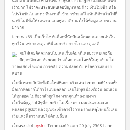
นอกจากนั้นคณะทำงานของ pgslot ยังมีอยู่จริงและตอบแชท
เร็วมาก ไม่ว่าจะประสบพบเจอปัญหาเกมค้าง เงินไม่เข้า หรือ
โปรโมชันไม่แสดง ทีมงานก็เข้ามาช่วยแก้ไขทันทีด้านในไม่กี่
นาที ไม่มีทิ้งให้รอนาน แถมพูดจาดีรวมทั้งให้ข้อมูลแบบขวาน
ผ่าซาก
temmax69 เป็นเว็บไซต์สล็อตที่นักปั่นสล็อตส่วนมากเล่นใน
ทุกวี่วัน เพราะเหตุว่าที่นี่แตกจริง จ่ายไว และดูแลดี
ผมไม่เคยคิดจะกลับไปเล่นเว็บเดิมๆที่เคยประสบเจอกับ
ปัญหาอีกเลย ด้วยเหตุว่า สล็อต ตอบโจทย์ในทุกด้าน ไม่
ว่าจะเกิดเรื่องเกม การคลัง ความปลอดภัย หรือความสบาย
สบาย
เว็บนี้เหมาะกับอีกทั้งมือใหม่ที่อยากเริ่มเล่น temmax69รวมทั้ง
มือเก๋าที่อยากได้กำไรแบบตลอด เล่นได้ทุกเมื่อเชื่อวัน ถอนเงิน
ได้ทุกยอด ไม่ต้องกลัวถูกโกง หากคุณกำลังมองหา
เว็บไซต์pgslotดีๆที่จ่ายจริง ไม่เรื่องมาก ผมเสนอแนะเลย
ทดลอง pgslot แล้วคุณจะเข้าดวงใจว่าเพราะเหตุไรผมถึงเล่น
เว็บแห่งนี้ยาวๆแบบไม่คิดเปลี่ยน
เว็บตรง slot
pgslot
Temmax69.com 20 July 2568 Lane