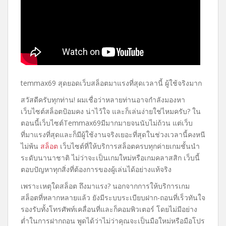
temmax69 สุดยอดเว็บสล็อตมาแรงที่สุดเวลานี้ ผู้ใช้จริงมาก
สวัสดีครับทุกท่าน! ผมเชื่อว่าหลายท่านอาจกำลังมองหา
เว็บไซต์สล็อตป้อมคง น่าไว้ใจ และก็เล่นง่ายใช่ไหมครับ? ใน
ตอนนี้เว็บไซต์Temmax69มีมากมายจนนับไม่ถ้วน แต่เว็บ
ที่มาแรงที่สุดและก็มีผู้ใช้งานจริงเยอะที่สุดในช่วงเวลานี้คงหนี
ไม่พ้น
สล็อต
เว็บไซต์ที่ให้บริการสล็อตครบทุกค่ายเกมชั้นนำ
ระดับนานาชาติ ไม่ว่าจะเป็นเกมใหม่หรือเกมคลาสสิก เว็บนี้
ตอบปัญหาทุกสิ่งที่ต้องการของผู้เล่นได้อย่างแท้จริง
เพราะเหตุใดสล็อต ถึงมาแรง? นอกจากการให้บริการเกม
สล็อตที่หลากหลายแล้ว ยังมีระบบระเบียบฝาก-ถอนที่เร็วทันใจ
รองรับทั้งโทรศัพท์เคลื่อนที่และก็คอมพิวเตอร์ โดยไม่มีอย่าง
ต่ำในการฝากถอน พูดได้ว่าไม่ว่าคุณจะเป็นมือใหม่หรือมือโปร