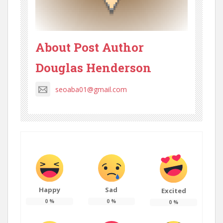
About Post Author
Douglas Henderson
seoaba01@gmail.com
Happy
Sad
Excited
0
%
0
%
0
%