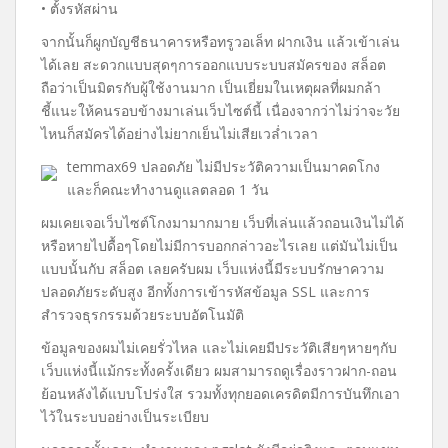
• ตั้งรหัสผ่าน
จากนั้นก็ผูกบัญชีธนาคารหรือทรูวอเล็ท ฝากเงิน แล้วเข้าเล่น
ได้เลย สะดวกแบบสุดๆการออกแบบระบบสมัครของ สล็อต
ถือว่าเป็นมิตรกับผู้ใช้งานมาก เป็นเยี่ยมในเหตุผลที่ผมกล้า
ชี้แนะให้คนรอบข้างมาเล่นเว็บไซต์นี้ เนื่องจากว่าไม่ว่าจะวัย
ไหนก็สมัครได้อย่างไม่ยากเย็นไม่เสียเวล่ำเวลา
temmax69 ปลอดภัย ไม่มีประวัติความเป็นมาคดโกง
และก็คณะทำงานดูแลตลอด 1 วัน
ผมเคยเจอเว็บไซต์โกงมามากมาย เว็บที่เล่นแล้วถอนเงินไม่ได้
หรือหายไปดื้อๆโดยไม่มีการบอกกล่าวอะไรเลย แต่มันไม่เป็น
แบบนั้นกับ สล็อต เลยครับผม เว็บแห่งนี้มีระบบรักษาความ
ปลอดภัยระดับสูง อีกทั้งการเข้ารหัสข้อมูล SSL และการ
สำรวจธุรกรรมด้วยระบบอัตโนมัติ
ข้อมูลของผมไม่เคยรั่วไหล และไม่เคยมีประวัติเสียๆหายๆกับ
เว็บแห่งนี้แม้กระทั้งครั้งเดียว ผมสามารถดูเรื่องราวฝาก-ถอน
ย้อนหลังได้แบบโปร่งใส รวมทั้งทุกยอดเครดิตมีการบันทึกเอา
ไว้ในระบบอย่างเป็นระเบียบ