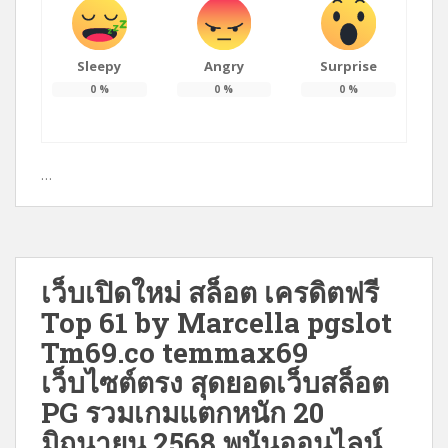
Sleepy
Angry
Surprise
0
%
0
%
0
%
…
เว็บเปิดใหม่ สล็อต เครดิตฟรี
Top 61 by Marcella pgslot
Tm69.co temmax69
เว็บไซต์ตรง สุดยอดเว็บสล็อต
PG รวมเกมแตกหนัก 20
มิถุนายน 2568 พนันออนไลน์