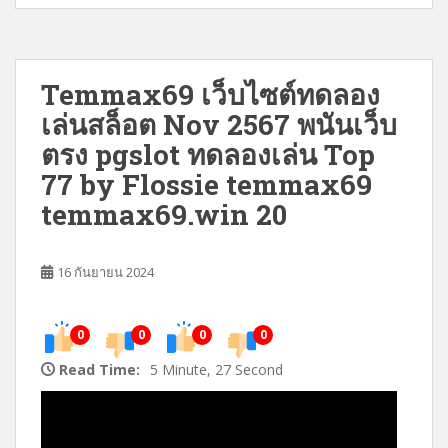
Temmax69 เว็บไซต์ทดลอง
เล่นสล็อต Nov 2567 พนันเว็บ
ตรง pgslot ทดลองเล่น Top
77 by Flossie temmax69
temmax69.win 20
16 กันยายน 2024
0
0
0
0
Read Time:
5 Minute, 27 Second