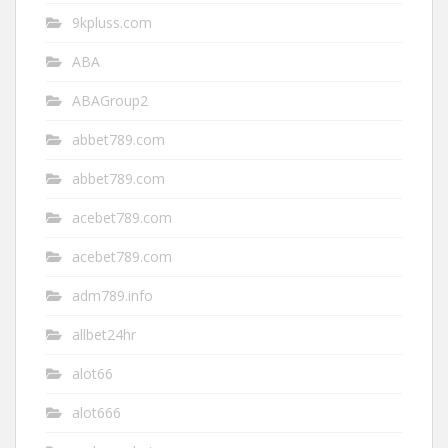
9kpluss.com
ABA
ABAGroup2
abbet789.com
abbet789.com
acebet789.com
acebet789.com
adm789.info
allbet24hr
alot66
alot666