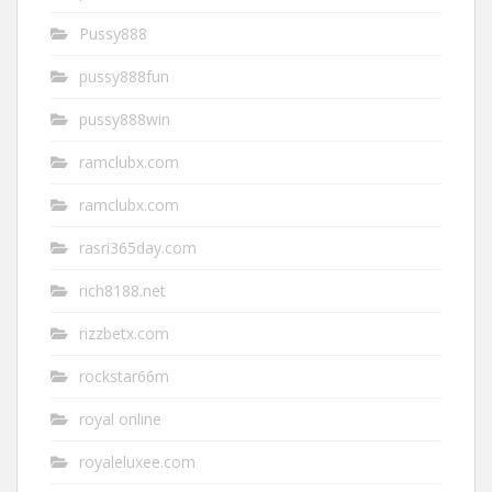
Pussy888
pussy888fun
pussy888win
ramclubx.com
ramclubx.com
rasri365day.com
rich8188.net
rizzbetx.com
rockstar66m
royal online
royaleluxee.com