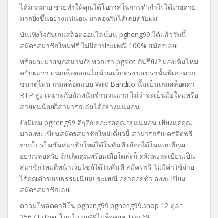
ได้มากมาย ช่วยทำให้คุณได้โอกาสในการทำกำไรได้ง่ายดาย
มากยิ่งขึ้นอย่างแน่นอน มาลองกันได้เลยครับผม!
บันเทิงใจกับเกมสล็อตออนไลน์บน pgheng99 ได้แล้ววันนี้
สมัครสมาชิกใหม่ฟรี ไม่มีค่าประเพณี 100% สมัครเลย!
พร้อมจะมาสนุกสนานกับพวกเรา pgslot กันรึยัง? มองเห็นไหม
ครับผมว่า เกมสล็อตออนไลน์บนเว็บตรงของเรานั้นพิเศษมาก
ขนาดไหน เกมสล็อตแบบ Wild Bandito นั้นเป็นเกมสล็อตค่า
RTP สูง เหมาะกับนักพนันจำนวนมาก ไม่ว่าจะเป็นมือใหม่หรือ
สายทุนน้อยก็สามารถเล่นได้อย่างแน่นอน
ยังมีเกม pgheng99 ดีๆอีกเยอะรอคุณอยู่แน่นอน เพียงแค่คุณ
มาลงทะเบียนสมัครสมาชิกใหม่เดี๋ยวนี้ สามารถรับเครดิตฟรี
จากโปรโมชั่นสมาชิกใหม่ได้ในทันที เลือกได้ในแบบที่คุณ
อยากเลยครับ ถ้าเกิดคุณพร้อมเมื่อใดล่ะก็ คลิกลงทะเบียนเป็น
สมาชิกใหม่ที่หน้าเว็บไซต์ได้ในทันที สมัครฟรี ไม่มีค่าใช้จ่าย
ไร้คุณค่าขนบธรรมเนียมประเพณี อย่าคอยช้า ลงทะเบียน
สมัครสมาชิกเลย!
ดาวน์โหลดคาสิโน pgheng99 pgheng99.shop 12 ตุลา
2567 Esther โอนไว pg99ไม่ล็อคยูส Top 68