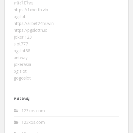
หนังโป๊ไทย
https://1xbetth.vip
pgslot
https://allbet24hr.win
https://pgslotth.io
joker 123
slot777
pgslot88
betway
jokerasia
pg slot
gogoslot
หมวดหมู่
123xos.com
123xos.com