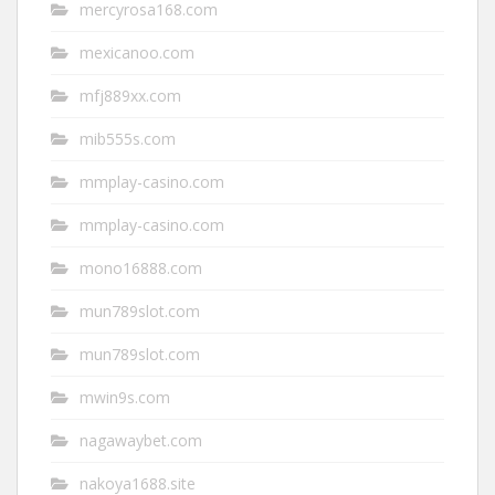
mercyrosa168.com
mexicanoo.com
mfj889xx.com
mib555s.com
mmplay-casino.com
mmplay-casino.com
mono16888.com
mun789slot.com
mun789slot.com
mwin9s.com
nagawaybet.com
nakoya1688.site