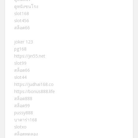
ดูหนังชนโรง
slot168
slot456
สล็อต66
joker 123
pg168
https://jin55.net
slot99
สล็อต66
slot44
https://judhai168.co
https://bonus888.life
สล็อต888
สล็อต99
pussy888
บาคาร่า168
slotxo
สล็อตทดลอง