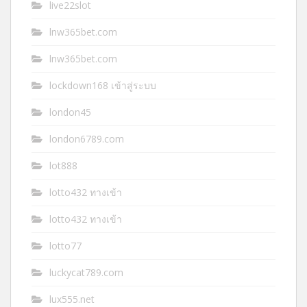
live22slot
lnw365bet.com
lnw365bet.com
lockdown168 เข้าสู่ระบบ
london45
london6789.com
lot888
lotto432 ทางเข้า
lotto432 ทางเข้า
lotto77
luckycat789.com
lux555.net