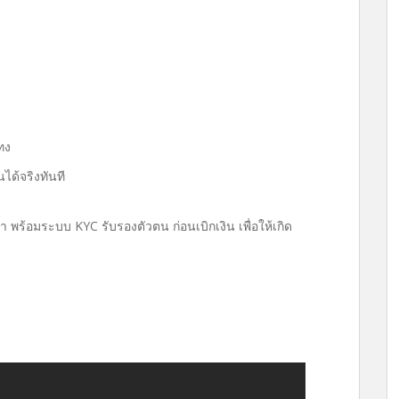
ทง
ได้จริงทันที
้า พร้อมระบบ KYC รับรองตัวตน ก่อนเบิกเงิน เพื่อให้เกิด