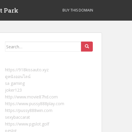
st Park
BUY THIS DOMAIN
Search
for:
https://918kissauto.xyz
ดูหนังออนไลน์
sa gaming
joker123
http://www.movie87hd.com
https://www.pussy888play.com
https://pussy888win.com
sexybaccarat
https://www.pgslot.golf
pgslot