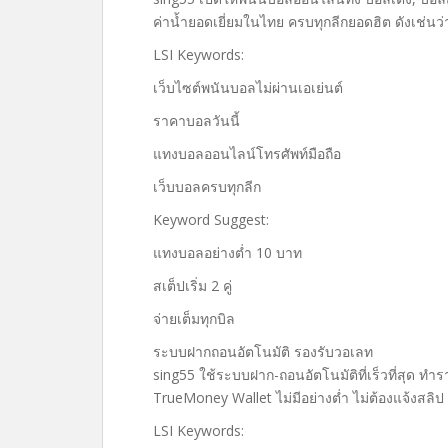
ค่าน้ำยอดเยี่ยมในไทย ครบทุกลีกยอดฮิต ดังเช่นว่า
LSI Keywords:
เว็บไซต์พนันบอลไม่ผ่านเอเย่นต์
ราคาบอลวันนี้
แทงบอลออนไลน์โทรศัพท์มือถือ
เว็บบอลครบทุกลีก
Keyword Suggest:
แทงบอลอย่างต่ำ 10 บาท
สเต็ปเริ่ม 2 คู่
จ่ายเต็มทุกบิล
ระบบฝากถอนอัตโนมัติ รองรับวอเลท
sing55 ใช้ระบบฝาก-ถอนอัตโนมัติที่เร็วที่สุด ทำ
TrueMoney Wallet ไม่มีอย่างต่ำ ไม่ต้องแจ้งสลิป
LSI Keywords: