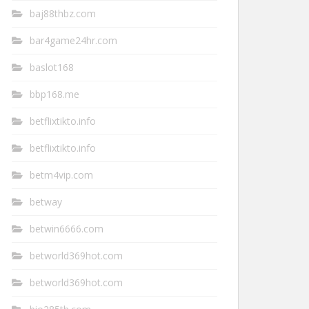
baj88thbz.com
bar4game24hr.com
baslot168
bbp168.me
betflixtikto.info
betflixtikto.info
betm4vip.com
betway
betwin6666.com
betworld369hot.com
betworld369hot.com