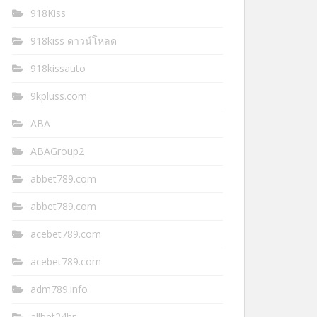
918Kiss
918kiss ดาวน์โหลด
918kissauto
9kpluss.com
ABA
ABAGroup2
abbet789.com
abbet789.com
acebet789.com
acebet789.com
adm789.info
allbet24hr