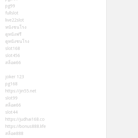
pg99
fullslot
live22slot
หนังชนโรง
ดูหนังฟรี
ดูหนังชนโรง
slot168
slot456
สล็อต66
joker 123
pg168
https://jin55.net
slot99
สล็อต66
slot44
https://judhai168.co
https://bonus888.life
สล็อต888