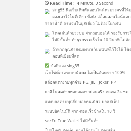
Read Time:
4 Minute, 3 Second
sing55 คือเว็บเดิมพันออนไลน์ครบวงจรที่ให้
ผองเอาไว้ในที่เดียว ทั้งยัง สล็อตออนไลน์แ
ราคาน้ำดี ครบจบในยูสเดียว ไม่ต้องโยกเงิน
โดดเด่นด้วยระบบ ฝากถอนออโต้ รองรับการใ
ไม่มีขั้นต่ำ ทำธุรกรรมเร็วใน 10 วินาที ไม่ต
ถ้าหากคุณกำลังมองหาเว็บพนันที่ไว้ใจได้ ใช้
ตอบที่เยี่ยมที่สุด
ข้อดีของ sing55
เว็บไซต์ตรงระบบมั่นคง ไม่เป็นอันตราย 100%
สล็อตแตกง่ายทุกค่าย PG, JILI, Joker, PP
คาสิโนสดถ่ายทอดสดจากบ่อนจริง ตลอด 24 ชม.
แทงบอลครบทุกลีก บอลคนเดียว-บอลสเต็ป
ระบบอัตโนมัติ ฝาก-ถอนเร็วข้างใน 10 วิ
รองรับ True Wallet ไม่มีขั้นต่ำ
โปรโมชั่นจัดเต็ม ถอนได้จริง ไม่ติดเทิร์น