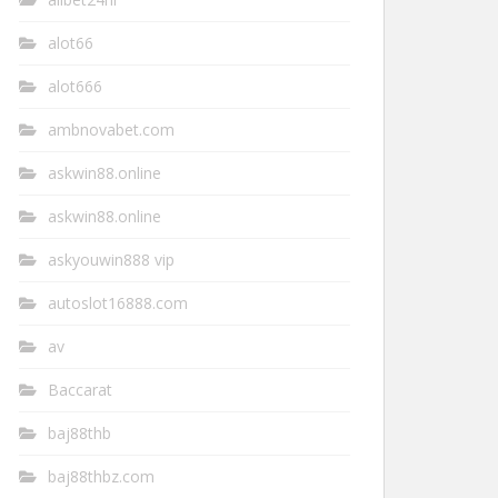
alot66
alot666
ambnovabet.com
askwin88.online
askwin88.online
askyouwin888 vip
autoslot16888.com
av
Baccarat
baj88thb
baj88thbz.com