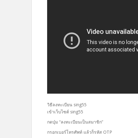
วิธีลงทะเบียน sing55
เข้าเว็บไซต์ sing55
กดปุ่ม “ลงทะเบียนเป็นสมาชิก”
กรอกเบอร์โทรศัพท์ แล้วก็รหัส OTP