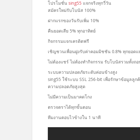
โปรโมชั่น
sing55
แจกจริงทุกวี่วัน
สมัครใหม่รับโบนัส 100%
ฝากแรกของวันรับเพิ่ม 10%
คืนยอดเสีย 5% ทุกอาทิตย์
กิจกรรมแจกเครดิตฟรี
เชิญชวนเพื่อนฝูงรับค่าคอมมิชชัน 0.8% ทุกยอดแ
ไม่ต้องแชร์ ไม่ต้องทำกิจกรรม รับโบนัสรวมทั้งถอน
ระบบความปลอดภัยระดับค่อนข้างสูง
sing55 ใช้ระบบ SSL 256-bit เพื่อรักษาข้อมูลลูกค
ความปลอดภัยสูงสุด
ไม่มีความเป็นมาคดโกง
ตรวจตราได้ทุกขั้นตอน
ทีมงานตอบไวข้างใน 1 นาที