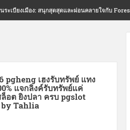
ะเบียงเมือง: สนุกสุดสุดและผ่อนคลายใจกับ Fore
 pgheng เฮงรับทรัพย์ แทง
100% แจกลิงค์รับทรัพย์แค่
ล็อต ยิงปลา ครบ pgslot
 by Tahlia