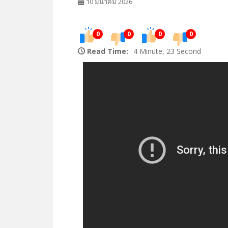
10 มีนาคม 2026
0
0
0
0
Read Time:
4 Minute, 23 Second