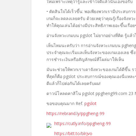
ใหม่เพราะเหตุว่ารู้และเข้าใจดีแล้วนั่นเองขอรับ
• ตัดสินใจได้เร็วขึ้น: พอเพียงพวกเรามีประสบกา
เกมก็จะลดลงเลยครับ ด้วยเหตุว่าคุณรู้เรื่องจังหวะ
ทำให้คุณเล่นได้อย่างมีประสิทธิภาพเยอะขึ้นเรื่อย
อ่านจังหวะเกมบน pgslot ไม่ยากอย่างที่คิด รู้แล้ว
เห็นไหมนะครับว่า การอ่านจังหวะเกมบน pgheng ม
ประจำคุณจะเริ่มแลเห็นจังหวะของเกมเองเลย ซึ่งมั
การชำระเงินหรือสัญลักษณ์ที่โผล่มาให้เห็น
มันจะช่วยให้พวกเราเดาจังหวะของเกมได้ดีขึ้น รว
ที่สุดก็คือ pgslot ประสบการณ์ของคุณเองนี่แหละ
ดีแล้วก็ไปต่อกันได้เลยครับผม!
ดาวน์โหลดคาสิโน pgslot ppgheng99.com 23 Ma
ขอขอบคุณมาก Ref.
pgslot
https://rebrand.ly/ppgheng-99
https://cutly.info/ppgheng-99
https://bitt.to/blrjvo