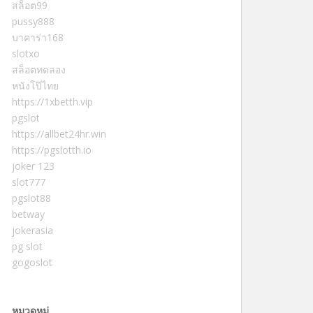
สล็อต99
pussy888
บาคาร่า168
slotxo
สล็อตทดลอง
หนังโป๊ไทย
https://1xbetth.vip
pgslot
https://allbet24hr.win
https://pgslotth.io
joker 123
slot777
pgslot88
betway
jokerasia
pg slot
gogoslot
หมวดหมู่