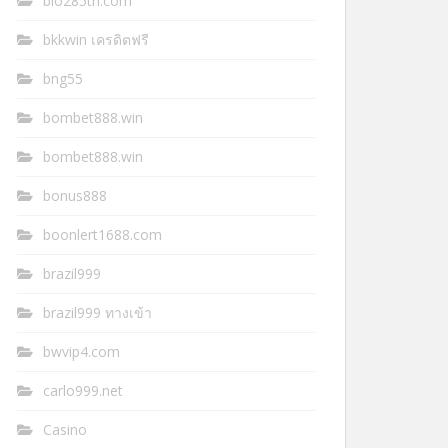
bio285th.com
bkkwin เครดิตฟรี
bng55
bombet888.win
bombet888.win
bonus888
boonlert1688.com
brazil999
brazil999 ทางเข้า
bwvip4.com
carlo999.net
Casino