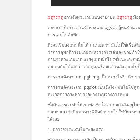
pgheng
อ่านจังหวะเกมแบบง่ายๆบน
pgheng
มือ
เวลาเอ๋ยถึงการอ่านจังหวะเกม pgslot ผู้คนจำนว
การเล่นไปสักพัก
ถึงจะเริ่มสังเกตเห็นได้ แน่นอนว่า มันไม่ใช่เรื่อ
ว่าการดูพฤติกรรมเกมระหว่างการเล่นจะช่วยทำให้เร
อ่านจังหวะเกมแบบง่ายๆแบบมือโปรชี้แนะเองกับมื
เกมต่อกันได้เลย ถ้าเกิดคุณพร้อมแล้วหลังจากนั้นก
การอ่านจังหวะเกม pgheng เป็นอย่างไร? แล้วเรา
การอ่านจังหวะเกม pgslot เป็นยังไง? มันไม่ใช่สู
สังเกตการกระทำบางอย่างระหว่างการสปิน
ซึ่งมันจะช่วยทำให้เราพอเข้าใจว่าเกมกำลังอยู่ใ
ผมบอกเลยว่ามีแนวทางพินิจจำนวนไม่ใช่น้อยหากคุณ
ได้เลย
1. ดูการชำระเงินในระยะแรก
ช่วงแรกของการเล่นมักเป็นช่วงๆที่เราจะมองเห็