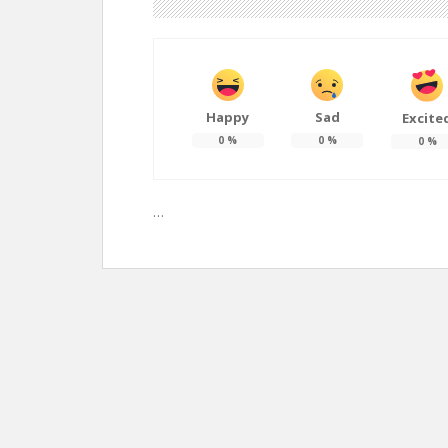
Happy
Sad
Excite
0
%
0
%
0
%
…