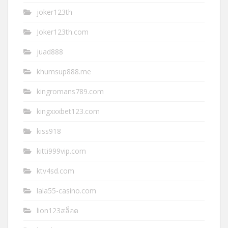
joker123th
Joker123th.com
juad888
khumsup888.me
kingromans789.com
kingxxxbet123.com
kiss918
kitti999vip.com
ktv4sd.com
lala55-casino.com
lion123สล็อต