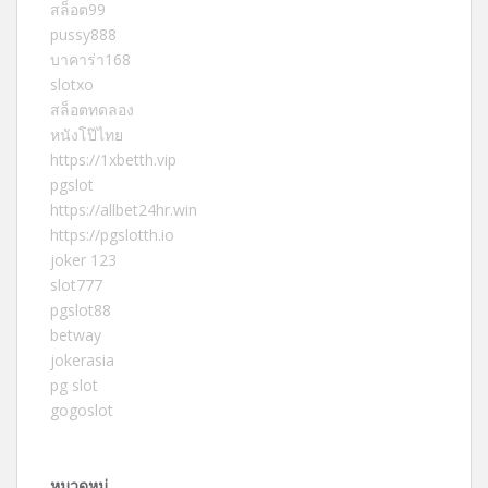
สล็อต99
pussy888
บาคาร่า168
slotxo
สล็อตทดลอง
หนังโป๊ไทย
https://1xbetth.vip
pgslot
https://allbet24hr.win
https://pgslotth.io
joker 123
slot777
pgslot88
betway
jokerasia
pg slot
gogoslot
หมวดหมู่