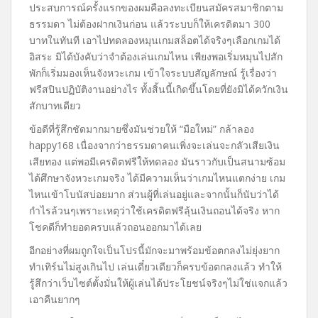
ประสบการณ์ครั้งแรกของผมคือลงทะเบียนสมัครสมาชิกตาม
ธรรมดา ไม่ต้องฝากเงินก่อน แล้วระบบก็ให้เครดิตมา 300
บาทในทันที เอาไปทดลองหมุนเกมสล็อตได้จริงๆเลือกเกมได้
อิสระ มิได้บังคับว่าจำต้องเล่นเกมไหน เพียงพอเริ่มหมุนไปสัก
พักก็เริ่มมองเห็นจังหวะเกม เข้าใจระบบสัญลักษณ์ รู้เรื่องว่า
ฟรีสปินปฏิบัติงานอย่างไร ทั้งสิ้นนี้เกิดขึ้นโดยที่ยังมิได้ควักเงิน
สักบาทเดียว
ข้อดีที่รู้สึกชัดมากมายซึ่งมันช่วยให้ “มือใหม่” กล้าลอง
happy168 เนื่องจากว่าธรรมดาคนเพิ่งจะเล่นจะกลัวเสียเงิน
เสียทอง แต่พอมีเครดิตฟรีให้ทดลอง มันราวกับเป็นสนามซ้อม
ได้ศึกษาจังหวะเกมจริง ได้มีความเห็นว่าเกมไหนแตกง่าย เกม
ไหนเข้าโบนัสบ่อยมาก ส่วนผู้ที่เล่นอยู่และจากนั้นก็นับว่าได้
กำไรล้วนๆเพราะเหตุว่าใช้เครดิตฟรีลุ้นเงินถอนได้จริง หาก
โชคดีก็ทำยอดครบแล้วถอนออกมาได้เลย
อีกอย่างที่ผมถูกใจเป็นโปรนี้มักจะมาพร้อมข้อตกลงไม่ยุ่งยาก
ทำเทิร์นไม่สูงเกินไป เล่นเดี๋ยวเดียวก็ครบข้อตกลงแล้ว ทำให้
รู้สึกว่าเว็บไซต์ตั้งมั่นให้ผู้เล่นได้ประโยชน์จริงๆไม่ใช่แจกแล้ว
เอาคืนยากๆ