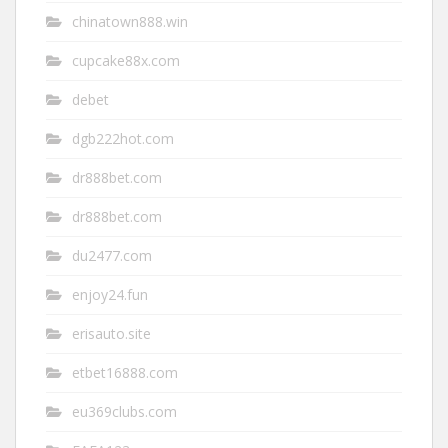
chinatown888.win
cupcake88x.com
debet
dgb222hot.com
dr888bet.com
dr888bet.com
du2477.com
enjoy24.fun
erisauto.site
etbet16888.com
eu369clubs.com