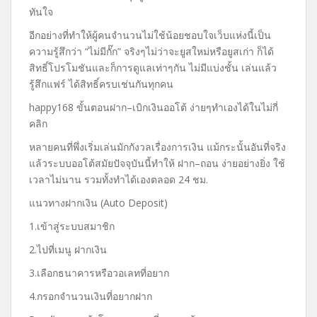
ทันใจ
อีกอย่างที่ทำให้ผู้คนจำนวนไม่ใช้น้อยชอบใจเว็บแห่งนี้เป็น
ความรู้สึกว่า “ไม่มีกั๊ก” จริงๆไม่ว่าจะยูสใหม่หรือยูสเก่า ก็ได้
สิทธิ์โปรโมชันและก็การดูแลเท่าๆกัน ไม่มีแบ่งชั้น เล่นแล้ว
รู้สึกแฟร์ ได้สิทธิ์ครบเช่นกันทุกคน
happy168 ขั้นตอนฝาก–เบิกเงินออโต้ ง่ายๆทำเองได้ในไม่กี่
คลิก
หลายคนที่พึ่งเริ่มเล่นมักกังวลเรื่องการเงิน แม้กระนั้นอันที่จริง
แล้วระบบออโต้สมัยปัจจุบันนี้ทำให้ ฝาก–ถอน ง่ายอย่างยิ่ง ใช้
เวลาไม่นาน รวมทั้งทำได้เองตลอด 24 ชม.
แนวทางฝากเงิน (Auto Deposit)
1.เข้าสู่ระบบสมาชิก
2.ไปที่เมนู ฝากเงิน
3.เลือกธนาคารหรือวอเลทที่อยาก
4.กรอกจำนวนเงินที่อยากฝาก