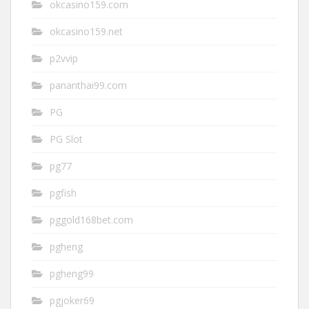
okcasino159.com
okcasino159.net
p2vvip
pananthai99.com
PG
PG Slot
pg77
pgfish
pggold168bet.com
pgheng
pgheng99
pgjoker69