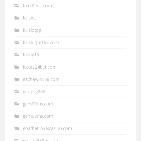
fox689ok.com
fullslot
fullslotpg
fullslotpg168.com
funny18
future24bet.com
gachawin168.com
gaojing888
gem99ths.com
gem99ths.com
goatbetroyalcasino.com
goatza888fin.com