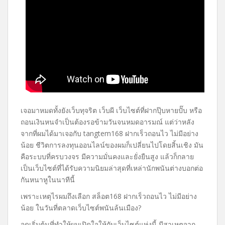
เจอมาหมดทั้งยังเว็บทุจริต เว็บผี เว็บไซต์ที่ฝากปุ๊บหายปั๊บ หรือ
ถอนเงินหนจำเป็นต้องรอข้ามวันจนหมดอารมณ์ แต่ว่าหลัง
จากที่ผมได้มาเจอกับ tangtem168 ฝากเร็วถอนไว ไม่มีอย่าง
น้อย ชีวิตการลงทุนออนไลน์ของผมก็เปลี่ยนไปโดยสิ้นเชิง มัน
คือระบบที่ครบวงจร มีความมั่นคงและยั่งยืนสูง แล้วก็กลาย
เป็นเว็บไซต์ที่ได้รับความนิยมล่าสุดที่เหล่านักพนันต่างบอกต่อ
กันหนาหูในนาทีนี้
เพราะเหตุไรผมถึงเลือก สล็อต168 ฝากเร็วถอนไว ไม่มีอย่าง
น้อย ในวันที่ตลาดเว็บไซต์พนันล้นเมือง?
จุดเริ่มต้นที่ทำให้ผมเปิดใจให้กับเว็บไซต์แห่งนี้ มีสาเหตุจาก