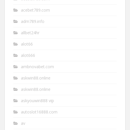
acebet789.com
adm789.info
allbet24hr
alot66
alot666
ambnovabet.com
askwin88.online
askwin88.online
askyouwin888 vip
autoslot16888.com
av