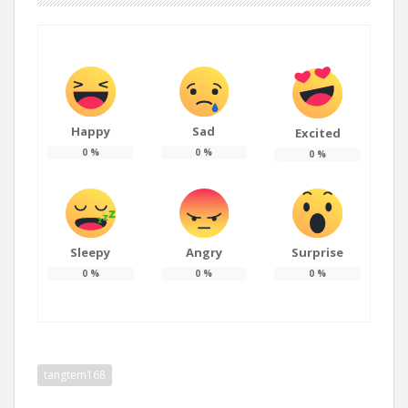
Happy
Sad
Excited
0
%
0
%
0
%
Sleepy
Angry
Surprise
0
%
0
%
0
%
tangtem168