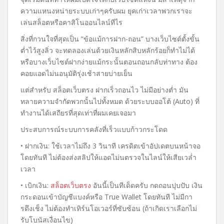
ความแหนงหน่ายระบบเก่าๆครับผม ยุคเก่าเวลาพวกเราจะ
เล่นสล็อตหรือคาสิโนออนไลน์ทีไร
สิ่งที่กวนใจที่สุดเป็น “ข้อแม้การฝาก-ถอน” บางเว็บไซต์ตั้งขั้น
ต่ำไว้สูงลิ่ว จะทดลองเล่นด้วยเงินหลักสิบหลักร้อยก็ทำไม่ได้
หรือบางเว็บไซต์ฝากง่ายแม้กระนั้นตอนถอนกลับท่าทาง ต้อง
คอยแอดไม่นอนุมัติรุ่งเช้าสายบ่ายเย็น
แต่สำหรับ สล็อตเว็บตรง ฝากเร็วถอนไว ไม่มีอย่างต่ำ มัน
ทลายความจำกัดพวกนั้นไปทั้งหมด ด้วยระบบออโต้ (Auto) ที่
ทำงานได้เสถียรที่สุดเท่าที่ผมเคยเจอมา
ประสบการณ์ระบบการคลังที่เร็วแบบก้าวกระโดด
• ฝากเงิน: ใช้เวลาไม่ถึง 3 วินาที เครดิตเข้าอัปเดตบนหน้าจอ
โดยทันที ไม่ต้องส่งสลิปให้แอดไม่นตรวจในไลน์ให้เสียเวล่ำ
เวลา
• เบิกเงิน:
สล็อตเว็บตรง
อันนี้เป็นทีเด็ดครับ กดถอนปุบปับ เงิน
กระดอนเข้าบัญชีแบงค์หรือ True Wallet โดยทันที ไม่มีกา
รดึงเช็ง ไม่ต้องทำเทิร์นโอเวอร์ที่ซับซ้อน (ถ้าเกิดเราเลือกไม่
รับโบนัสเงื่อนไข)