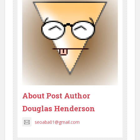
About Post Author
Douglas Henderson
seoaba01@gmail.com