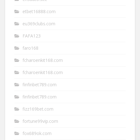
etbet16888.com
eu369clubs.com
FAFA123
faro168
fcharoenkit168.com
fcharoenkit168.com
finfinbet789.com
finfinbet789.com
fizz169bet.com
fortune99vip.com
fox689ok.com