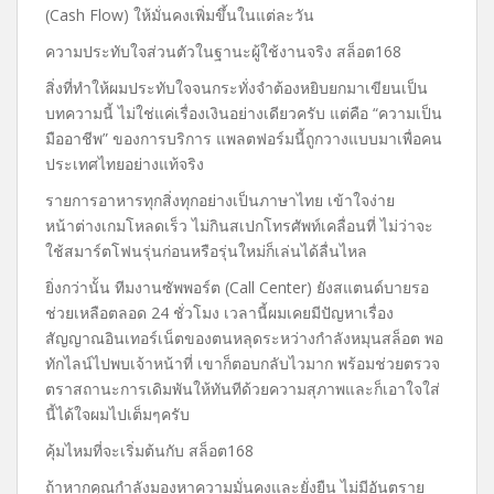
(Cash Flow) ให้มั่นคงเพิ่มขึ้นในแต่ละวัน
ความประทับใจส่วนตัวในฐานะผู้ใช้งานจริง สล็อต168
สิ่งที่ทำให้ผมประทับใจจนกระทั่งจำต้องหยิบยกมาเขียนเป็น
บทความนี้ ไม่ใช่แค่เรื่องเงินอย่างเดียวครับ แต่คือ “ความเป็น
มืออาชีพ” ของการบริการ แพลตฟอร์มนี้ถูกวางแบบมาเพื่อคน
ประเทศไทยอย่างแท้จริง
รายการอาหารทุกสิ่งทุกอย่างเป็นภาษาไทย เข้าใจง่าย
หน้าต่างเกมโหลดเร็ว ไม่กินสเปกโทรศัพท์เคลื่อนที่ ไม่ว่าจะ
ใช้สมาร์ตโฟนรุ่นก่อนหรือรุ่นใหม่ก็เล่นได้ลื่นไหล
ยิ่งกว่านั้น ทีมงานซัพพอร์ต (Call Center) ยังสแตนด์บายรอ
ช่วยเหลือตลอด 24 ชั่วโมง เวลานี้ผมเคยมีปัญหาเรื่อง
สัญญาณอินเทอร์เน็ตของตนหลุดระหว่างกำลังหมุนสล็อต พอ
ทักไลน์ไปพบเจ้าหน้าที่ เขาก็ตอบกลับไวมาก พร้อมช่วยตรวจ
ตราสถานะการเดิมพันให้ทันทีด้วยความสุภาพและก็เอาใจใส่
นี้ได้ใจผมไปเต็มๆครับ
คุ้มไหมที่จะเริ่มต้นกับ สล็อต168
ถ้าหากคุณกำลังมองหาความมั่นคงและยั่งยืน ไม่มีอันตราย