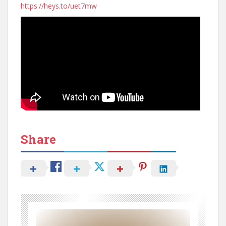
https://heys.to/uet7mw
Share