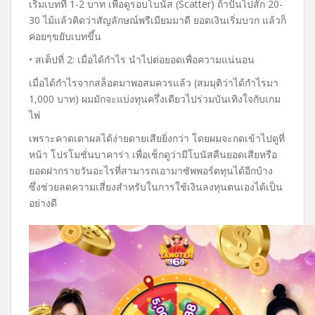
เริ่มเบทที่ 1-2 บาท เพื่อดูรอบโบนัส (Scatter) ถ้าปั่นไปสัก 20-
30 ไม้แล้วคิดว่าสัญลักษณ์พรีเมียมมาดี ยอดเงินเริ่มบวก แล้วก็
ค่อยๆขยับเบทขึ้น
• สเต็ปที่ 2: เมื่อได้กำไร นำไปต่อยอดเพื่อความแน่นอน
เมื่อได้กำไรจากสล็อตมาพอสมควรแล้ว (สมมุติว่าได้กำไรมา
1,000 บาท) ผมมักจะแบ่งทุนครึ่งเดียวไปร่วมบันเทิงใจกับเกม
ไพ่
เพราะคาดเดาผลได้ง่ายดายเสียยิ่งกว่า โดยผมจะกดเข้าไปดูที่
หน้า โปรโมชั่นบาคาร่า เพื่อเช็กดูว่ามีโบนัสคืนยอดเสียหรือ
ยอดฝากรายวันอะไรที่สามารถเอามาซัพพอร์ตทุนได้อีกบ้าง
ซึ่งช่วยลดความเสี่ยงสำหรับในการใช้เงินลงทุนตนเองได้เป็น
อย่างดี