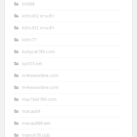
lot888
lotto432 ทางเข้า
lotto432 ทางเข้า
lotto77
luckycat789.com
lux555.net
m4newonline.com
m4newonline.com
mac1bet789.com
macau69
macau888.win
mario678.club