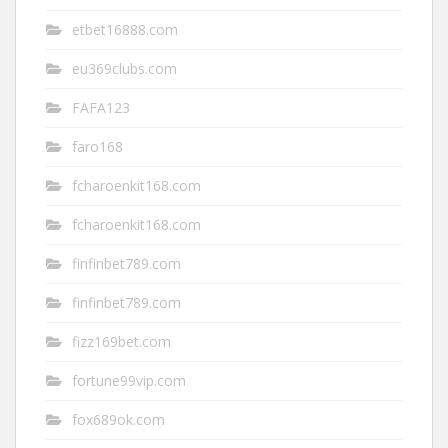
etbet16888.com
eu369clubs.com
FAFA123
faro168
fcharoenkit168.com
fcharoenkit168.com
finfinbet789.com
finfinbet789.com
fizz169bet.com
fortune99vip.com
fox689ok.com