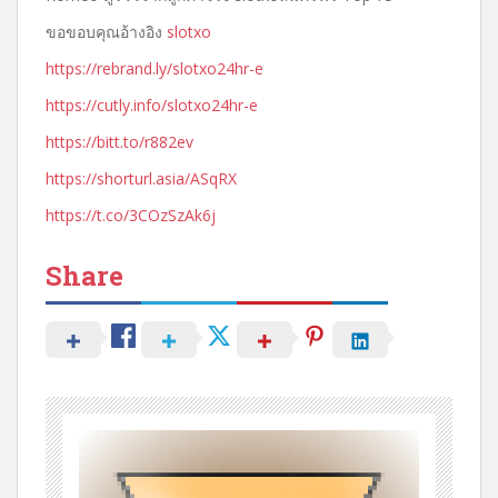
ขอขอบคุณอ้างอิง
slotxo
https://rebrand.ly/slotxo24hr-e
https://cutly.info/slotxo24hr-e
https://bitt.to/r882ev
https://shorturl.asia/ASqRX
https://t.co/3COzSzAk6j
Share