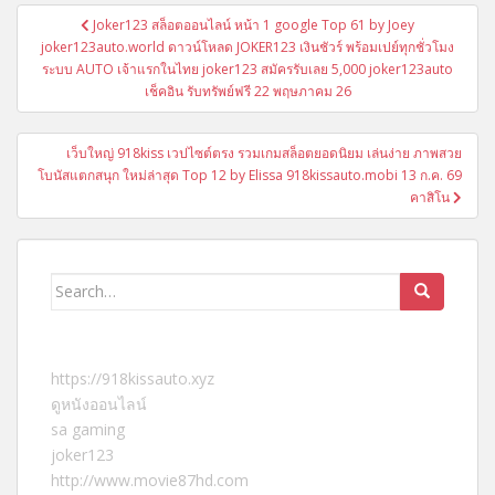
แนะแนว
Joker123 สล็อตออนไลน์ หน้า 1 google Top 61 by Joey
เรื่อง
joker123auto.world ดาวน์โหลด JOKER123 เงินชัวร์ พร้อมเปย์ทุกชั่วโมง
ระบบ AUTO เจ้าแรกในไทย joker123 สมัครรับเลย 5,000 joker123auto
เช็คอิน รับทรัพย์ฟรี 22 พฤษภาคม 26
เว็บใหญ่ 918kiss เวปไซต์ตรง รวมเกมสล็อตยอดนิยม เล่นง่าย ภาพสวย
โบนัสแตกสนุก ใหม่ล่าสุด Top 12 by Elissa 918kissauto.mobi 13 ก.ค. 69
คาสิโน
Search
for:
https://918kissauto.xyz
ดูหนังออนไลน์
sa gaming
joker123
http://www.movie87hd.com