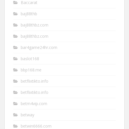
Baccarat
baj88thb
baj88thbz.com
baj88thbz.com
bar4game24hr.com
baslot168
bbp168.me
betflixtikto.info
betflixtikto.info
betm4vip.com
betway
betwin6666.com