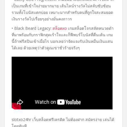
เป็นเกมที่เข้าใจง่ายมากมาย เส้นไลน์รางวัลไม่สลับซับซ้อน
รวมทั้งโบนัสแตกบ่อย เหมาะมากสำหรับคนที่ถูกใจสะสมยอด
เงินรางวัลไปเรื่อยๆอย่างมั่นคงถาวร
• Black Beard Legacy:
สล็อตxo
เกมสล็อตโจรสลัดหนวดดำ
ที่มาพร้อมกับกราฟิกสุดเร้าใจและก็ฟีพบร์โบนัสที่ตื่นเต้น เกม
นี้ถ้าฟรีสปินเข้าเมื่อไร บอกเลยว่าจัดแจงรับเงินหมื่นเงินแสน
ได้เลย ด้วยเหตุว่าตัวคูณเขาชั่วร้ายจริงๆ
slotxo24hr เว็บสล็อตฟรีเครดิต ไม่ต้องฝาก สมัครง่าย เล่นได้
โดยทันที