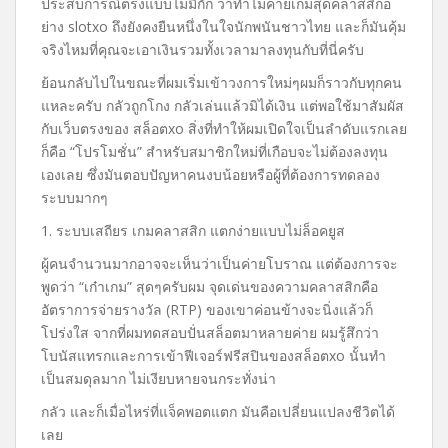
ประสบการณ์ตรงแบบไม่มีกั๊ก ว่าทำไมค่ายเกมสุดคลาสสิกอ
ย่าง slotxo ถึงยังคงยืนหนึ่งในใจนักพนันชาวไทย และก็มันคุ้ม
จริงไหมที่คุณจะเอาเงินรวมทั้งเวลามาลงทุนกับที่นี่ครับ
ย้อนกลับไปในขณะที่ผมเริ่มเข้าวงการใหม่ๆผมก็ราวกับทุกคน
แหละครับ กลัวถูกโกง กลัวเล่นแล้วมิได้เงิน แต่พอใช้มาสัมผัส
กับเว็บตรงของ สล็อตxo สิ่งที่ทำให้ผมเปิดใจเป็นลำดับแรกเลย
ก็คือ “โปรโมชั่น” สำหรับสมาชิกใหม่ที่เกือบจะไม่ต้องลงทุน
เองเลย ซึ่งมันตอบปัญหาคนงบน้อยหรือผู้ที่ต้องการทดลอง
ระบบมากๆ
1. ระบบเสถียร เกมคลาสสิก แตกง่ายแบบไม่ล็อคยูส
ผู้คนจำนวนมากอาจจะเห็นว่าเป็นค่ายโบราณ แต่ต้องการจะ
พูดว่า “เก๋าเกม” สุดๆครับผม จุดเด่นของความคลาสสิกคือ
อัตราการจ่ายรางวัล (RTP) ของเขาค่อนข้างจะนิ่งแล้วก็
โปร่งใส จากที่ผมทดสอบปั่นสล็อตมาหลายค่าย ผมรู้สึกว่า
โบนัสแทรกและการเข้าฟีเจอร์ฟรีสปินของสล็อตxo นั้นทำ
เป็นสมดุลมาก ไม่เงียบหายจนกระทั่งน่า
กลัว และก็เมื่อไหร่ที่แจ็คพอตแตก มันคือเปลี่ยนแปลงชีวิตได้
เลย