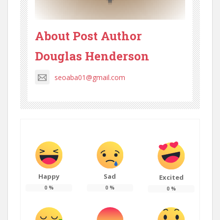
About Post Author
Douglas Henderson
seoaba01@gmail.com
Happy
Sad
Excited
0
%
0
%
0
%