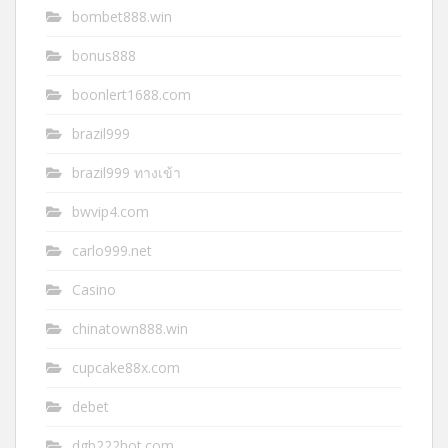
bombet888.win
bonus888
boonlert1688.com
brazil999
brazil999 ทางเข้า
bwvip4.com
carlo999.net
Casino
chinatown888.win
cupcake88x.com
debet
dgb222hot.com