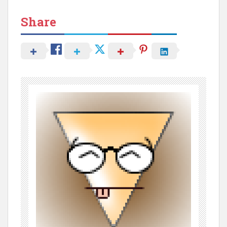
Share