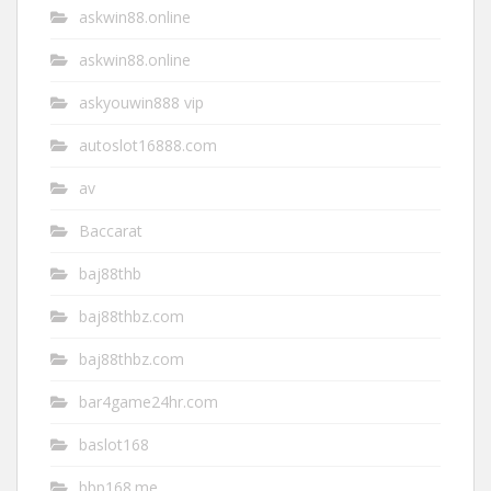
askwin88.online
askwin88.online
askyouwin888 vip
autoslot16888.com
av
Baccarat
baj88thb
baj88thbz.com
baj88thbz.com
bar4game24hr.com
baslot168
bbp168.me