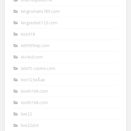
kingromans789.com
kingxxxbet123.com
kiss918
kitti999vip.com
ktv4sd.com
lala55-casino.com
lion123สล็อต
lionth168.com
lionth168.com
live22
live22slot