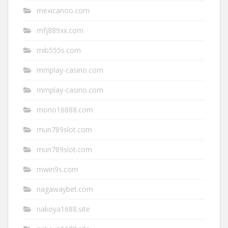
mexicanoo.com
mfj889xx.com
mib555s.com
mmplay-casino.com
mmplay-casino.com
mono16888.com
mun789slot.com
mun789slot.com
mwin9s.com
nagawaybet.com
nakoya1688.site