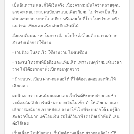
เป็นอันตราย และก็ได้เงินจริง เนื่องจากผมมั่นใจว่าหลายๆคน
อาจจะเคยประสบพบปัญหาแบบเดียวกับผม ไม่ว่าจะเป็นเว็บ
ฝากถอนยาก ระบบไม่เสถียร หรือพบเว็บที่โปรโมทว่าแจกจริง
แต่ว่าพอเพียงเล่นจริงกลับเบิกเงินมิได้
สิ่งแรกที่ผมมองหาในการเลือกเว็บไซต์สล็อตคือ ความสบาย
สำหรับเพื่อการใช้งาน
• เว็บต้อง โหลดเร็ว ใช้งานง่าย ไม่ซับซ้อน
• รองรับ โทรศัพท์มือถือและแท็บเล็ต เพราะเหตุว่าผมเล่นเวลา
ว่าง ไม่ได้อยากมานั่งเปิดคอมทุกคราว
• มีระบบระเบียบ ฝาก-ถอนออโต้ ที่ไม่ต้องรอคอยแอดมินให้
เสียเวลา
ผมนึกออกว่า ตอนต้นผมเคยเล่นเว็บไซต์ที่ระบบฝากถอนช้า
จะต้องส่งสลิปการันตี บ่อยมากเงินไม่เข้า ทำให้เสียเวลาและ
เสียอารมณ์มาก ภายหลังแปลงมาใช้เว็บที่ระบบออโต้ ผมรู้สึก
สะดวกขึ้นมาก แค่โอนเงิน รอไม่กี่วินาที เครดิตเข้าทันที เล่น
ต่อได้เลย
เว็บสล็อต ใหม่ปัจจุบัน เว็บไซต์ตรงสล็อต ฝากถอนอัตโนมัติ