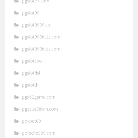
pgslot77.com
pgslot99
pgslot9999.co
pgslot999bets.com
pgslot999bets.com
pgslotceo
pgslotfish
pgslotth
pgx62game.com
pgzeus88win.com
pokbet88
porsche999.com