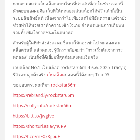
หากถามผมว่าเว็บสล็อตแบบไหนที่น่าเล่นที่สุดในช่วงเวลานี้
คำตอบของผมคือ เว็บที่ให้ทดลองเล่นสล็อตได้ฟรี แล้วก็เป็น
ระบบลิขสิทธิ์แท้ เนื่องจากว่าไม่เพียงแต่ไม่มีอันตราย แต่ว่ายัง
ช่วยทำให้พวกเราทำความเข้าใจเกม กำหนดแผนการเดิมพัน
รวมทั้งเพิ่มโอกาสชนะในอนาคต
สำหรับผู้ใดที่กำลังลังเล ผมชี้แนะให้ลองเข้าไป ทดลองเล่น
สล็อตวันนี้ แล้วคุณจะรู้สึกราวกับผมว่า “การเริ่มต้นจากการ
ทดลอง” เป็นสิ่งที่ดีเยี่ยมที่สุดก่อนลงทุนเงินจริง
เว็บสล็อตNo.1 เว็บสล็อต rockstar66m 4 ธ.ค. 2025 Tracy ดู
รีวิวจากลูกค้าจริง
เว็บสล็อต
ปลดหนี้ได้ง่ายๆ Top 95
ขอขอบพระคุณที่มา
rockstar66m
https://rebrand.ly/rockstar66m
https://cutly.info/rockstar66m
https://bitt.to/jwgfve
https://shorturl.asia/yn0R9
https://t.co/mEXx8jJbuF