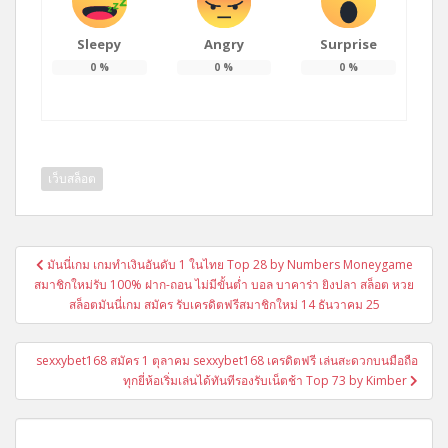
Sleepy
Angry
Surprise
0
%
0
%
0
%
เว็บสล็อต
แนะแนว
มันนี่เกม เกมทำเงินอันดับ 1 ในไทย Top 28 by Numbers Moneygame
เรื่อง
สมาชิกใหม่รับ 100% ฝาก-ถอน ไม่มีขั้นต่ำ บอล บาคาร่า ยิงปลา สล็อต หวย
สล็อตมันนี่เกม สมัคร รับเครดิตฟรีสมาชิกใหม่ 14 ธันวาคม 25
sexxybet168 สมัคร 1 ตุลาคม sexxybet168 เครดิตฟรี เล่นสะดวกบนมือถือ
ทุกยี่ห้อเริ่มเล่นได้ทันทีรองรับเน็ตช้า Top 73 by Kimber