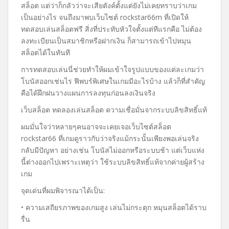
สล็อต แต่ว่าก็กลัวว่าจะเสียตังค์ตั้งแต่ยังไม่เคยทราบว่าเกม
เป็นอย่างไร จนถึงมาพบเว็บไซต์ rockstar66m ที่เปิดให้
ทดสอบเล่นสล็อตฟรี สิ่งที่ประทับหัวใจตั้งแต่ทีแรกคือ ไม่ต้อง
ลงทะเบียนเป็นสมาชิกหรือฝากเงิน ก็สามารถเข้าไปหมุน
สล็อตได้ในทันที
การทดสอบเล่นนี่ช่วยทำให้ผมเข้าใจรูปแบบของแต่ละเกมว่า
โบนัสออกเช่นไร ฟีพบร์พิเศษในเกมมีอะไรบ้าง แล้วก็ที่สำคัญ
คือได้ฝึกฝนวางแผนการลงทุนก่อนลงเงินจริง
เว็บสล็อต ทดลองเล่นสล็อต ความเชื่อมั่นจากระบบลิขสิทธิ์แท้
ผมมั่นใจว่าหลายๆคนอาจจะเคยเจอเว็บไซต์สล็อต
rockstar66 ที่เกมดูราวกับว่าจริงแม้กระนั้นเพียงพอเล่นจริง
กลับมีปัญหา อย่างเช่น โบนัสไม่ออกหรือระบบช้า แต่เว็บแห่ง
นี้ต่างออกไปเพราะเหตุว่า ใช้ระบบลิขสิทธิ์แท้จากค่ายผู้สร้าง
เกม
จุดเด่นที่ผมพิจารณาได้เป็น:
• ความเสถียรภาพของเกมสูง เล่นไม่กระตุก หมุนสล็อตได้ราบ
รื่น