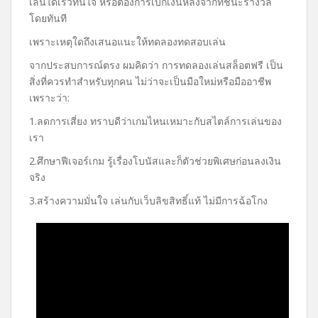
เล่นได้เร็วทันใจ หรือต้องการเบิกเงินหลังจากที่ชนะรางวัล
โดยทันที
เพราะเหตุใดถึงเสนอแนะให้ทดลองทดสอบเล่น
จากประสบการณ์ตรง ผมคิดว่า การทดลองเล่นสล็อตฟรี เป็น
สิ่งที่ควรทำสำหรับทุกคน ไม่ว่าจะเป็นมือใหม่หรือมืออาชีพ
เพราะว่า:
1.ลดการเสี่ยง ทราบดีว่าเกมไหนเหมาะกับสไตล์การเล่นของ
เรา
2.ศึกษาฟีเจอร์เกม รู้เรื่องโบนัสและก็ตัวช่วยพิเศษก่อนลงเงิน
จริง
3.สร้างความมั่นใจ เล่นกับเว็บลิขสิทธิ์แท้ ไม่มีการฉ้อโกง