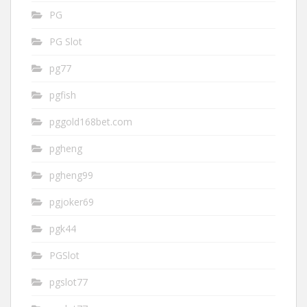
PG
PG Slot
pg77
pgfish
pggold168bet.com
pgheng
pgheng99
pgjoker69
pgk44
PGSlot
pgslot77