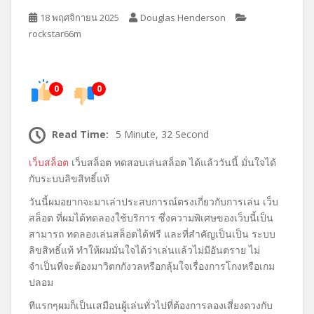
18 พฤศจิกายน 2025
Douglas Henderson
rockstar66m
0
0
Read Time:
5 Minute, 32 Second
เว็บสล็อต
เว็บสล็อต ทดสอบเล่นสล็อต ได้แล้ววันนี้ มั่นใจได้
กับระบบลิขสิทธิ์แท้
วันนี้ผมอยากจะมาเล่าประสบการณ์ตรงเกี่ยวกับการเล่น เว็บ
สล็อต ที่ผมได้ทดลองใช้บริการ ซึ่งความพิเศษของเว็บนี้เป็น
สามารถ ทดลองเล่นสล็อตได้ฟรี และที่สำคัญเป็นเป็น ระบบ
ลิขสิทธิ์แท้ ทำให้ผมมั่นใจได้ว่าเล่นแล้วไม่มีอันตราย ไม่
จำเป็นที่จะต้องมาวิตกกังวลหรือกลุ้มใจเรื่องการโกงหรือเกม
ปลอม
ทีแรกๆผมก็เป็นเสมือนผู้เล่นทั่วไปที่ต้องการลองเสี่ยงดวงกับ