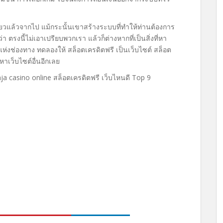
เดียวแล้วจากไป แม้กระนั้นเขาสร้างระบบที่ทำให้ท่านต้องการ
ว่า ตรงนี้ไม่เอาเปรียบพวกเรา แล้วก็ต่างหากที่เป็นสิ่งที่หา
แห่งช่องทาง ทดลองให้ สล็อตเครดิตฟรี เป็นเว็บไซต์ สล็อต
าเว็บไซต์อื่นอีกเลย
ja casino online สล็อตเครดิตฟรี เว็บไหนดี Top 9