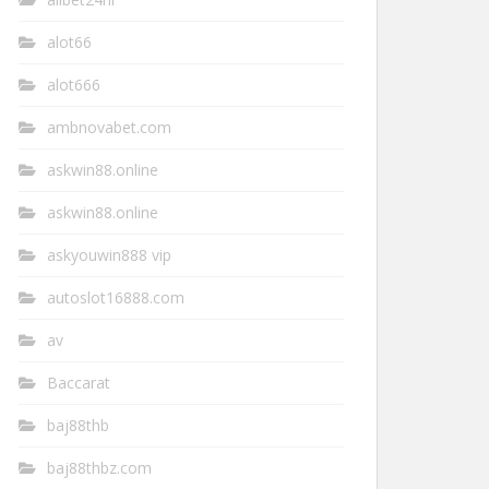
alot66
alot666
ambnovabet.com
askwin88.online
askwin88.online
askyouwin888 vip
autoslot16888.com
av
Baccarat
baj88thb
baj88thbz.com