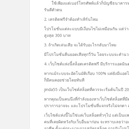
ใช้เพียงแต่เบอร์โทรศัพท์แล้วก็บัญชีธนาคารห
รันตีตัวตน
2. เครดิตฟรีจำต้องทำเทิร์นไหม
โปรโมชั่นแต่ละแบบมีเงื่อนไขไม่เหมือนกัน แต่ว่
สูงสุด 300 บาท
3. ถ้าเกิดเล่นเสีย จะได้รับอะไรกลับมาไหม
มีโปรโมชั่นคืนยอดเสียทุกวี่วัน โดยระบบจะคำนวณ
4. เว็บไซต์แห่งนี้สล็อตเครดิตฟรี มีบริการแอดมิ
หากแม้ระบบจะอัตโนมัติเกือบ 100% แต่ยังมีแอด
ก็มีคนคอยช่วยโดยทันที
jinda55 เป็นเว็บไซต์สล็อตที่ควรจะเริ่มต้นในปี 20
หากคุณเป็นคนนึงที่กำลังมองหาเว็บไซต์สล็อตที่มี
ปราการอาจจะ และโปรโมชั่นที่แจกจริงไม่จกตา สล
เว็บไซต์แห่งนี้ไม่ใช่แค่เว็บสล็อตทั่วๆไป แต่เป็นแ
คนที่เคยผิดหวังกับเว็บอื่นมาก่อน จะทราบเลยว่าอ
อาชีพ ตั้งแต่กระบวนการสมัครสล็อต การรับโปรโ