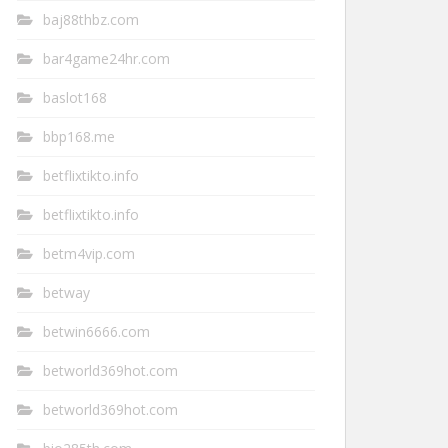
baj88thbz.com
bar4game24hr.com
baslot168
bbp168.me
betflixtikto.info
betflixtikto.info
betm4vip.com
betway
betwin6666.com
betworld369hot.com
betworld369hot.com