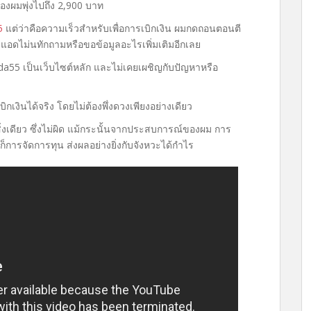
ตของผมพุ่งไปถึง 2,900 บาท
5
แต่ว่าคือความเร็วสำหรับเพื่อการเบิกเงิน ผมกดถอนตอนตี
มีแอดไม่นทักถามหรือขอข้อมูลอะไรเพิ่มเติมอีกเลย
nda55 เป็นเว็บไซต์หลัก และไม่เคยเผชิญกับปัญหาหรือ
กเงินได้จริง โดยไม่ต้องพึ่งดวงเพียงอย่างเดียว
ิ่งเดียว ซึ่งไม่ผิด แม้กระนั้นจากประสบการณ์ของผม การ
็การจัดการทุน ส่งผลอย่างยิ่งกับจังหวะได้กำไร