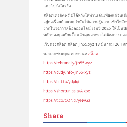
และโปร่งใสจริง
สล็อตเครดิตฟรี มิได้หวังให้ท่านเล่นเพียงแค่วัน
อยู่ต่อเรื่อยด้วยเหตุว่ามันให้ความรู้ความเข้าใจสึก
ยากในวงการสล็อตออนไลน์ เริ่มปี 2026 ให้เป็นปี
หลักของคุณสักครั้ง แล้วคุณอาจจะไม่ต้องการมองห
เว็บตรงสล็อต สล็อต jin55.xyz 18 มีนาคม 26 Tan
ขอขอบพระคุณreference
สล็อต
https://rebrand.ly/jin55-xyz
https://cutly.info/jin55-xyz
https://bitt.to/ydplqi
https://shorturl.asia/Aixbe
https://t.co/CONd7yNvG3
Share