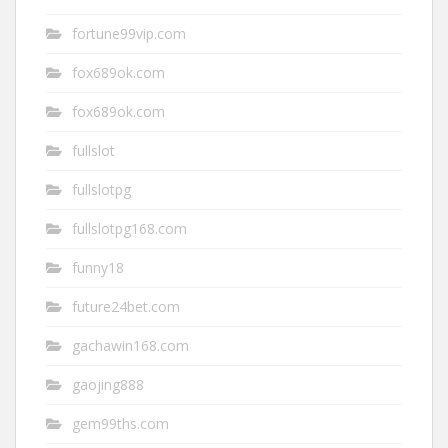
fortune99vip.com
fox689ok.com
fox689ok.com
fullslot
fullslotpg
fullslotpg168.com
funny18
future24bet.com
gachawin168.com
gaojing888
gem99ths.com