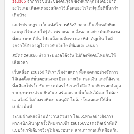
zeus66
จากการชี้แนะของคนรู้จัก ซึ่งทีแรกๆก็ไม่ได้มุ่งมาด
อะไรเลย เพียงแค่ลองสมัครไว้เผื่อพบอะไรใหม่ๆเผื่อดีขึ้นกว่า
เดิมบ้าง
แต่ว่าปรากฏว่า เว็บแห่งนี้zeus66v2 กลายเป็นเว็บหลักที่ผม
เล่นทุกวี่วันแบบไม่รู้ตัว เพราะหลายสิ่งหลายอย่างมันเกินคาด
ตั้งแต่ระบบที่ลื่น ไปจนถึงเกมที่ครบ และที่สำคัญเป็น ไม่มี
จุกจิกให้รำคาญใจราวกับเว็บไซต์ที่ผมเคยเล่นมา
สมัคร zeus66 ง่าย ระบบออโต้จริง ไม่ต้องทักคนไหนกันให้
เสียเวลา
เว็บสล็อต zeus66 ให้เราเริ่มง่ายสุดๆ ทั้งหมดทุกอย่างจัดการ
ได้เองตั้งแต่ขั้นตอนลงทะเบียน ฝากเงิน ถอนเงิน และก็ยังรวม
ทั้งเลือกโปรโมชัน การสมัครใช้เวลาไม่ถึง 2 นาที กรอกข้อมูล
รากฐานบางส่วน ยืนยันเบอร์และจากนั้นก็เล่นได้เลย ไม่ต้อง
แอดไลน์ ไม่ต้องรอทีมงานอนุมัติ ไม่ต้องโหลดแอปให้สิ้น
เปลืองพื้นที่
ระบบข้างหลังบ้านทำงานเร็วมาก โดยเฉพาะอย่างยิ่งการ
ฝาก-เบิกเงิน ทุกครั้งที่ผมฝากเข้า zeus66v2 เครดิตเข้าทันที
แบบวินาทีเดียวจริงๆไม่เคยรอนาน ส่วนการถอนก็เหมือนกัน