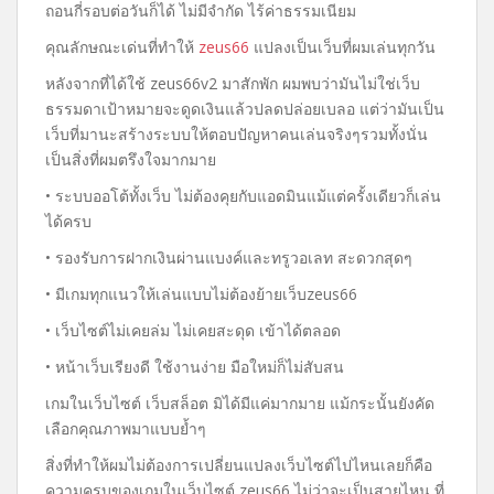
ถอนกี่รอบต่อวันก็ได้ ไม่มีจำกัด ไร้ค่าธรรมเนียม
คุณลักษณะเด่นที่ทำให้
zeus66
แปลงเป็นเว็บที่ผมเล่นทุกวัน
หลังจากที่ได้ใช้ zeus66v2 มาสักพัก ผมพบว่ามันไม่ใช่เว็บ
ธรรมดาเป้าหมายจะดูดเงินแล้วปลดปล่อยเบลอ แต่ว่ามันเป็น
เว็บที่มานะสร้างระบบให้ตอบปัญหาคนเล่นจริงๆรวมทั้งนั่น
เป็นสิ่งที่ผมตรึงใจมากมาย
• ระบบออโต้ทั้งเว็บ ไม่ต้องคุยกับแอดมินแม้แต่ครั้งเดียวก็เล่น
ได้ครบ
• รองรับการฝากเงินผ่านแบงค์และทรูวอเลท สะดวกสุดๆ
• มีเกมทุกแนวให้เล่นแบบไม่ต้องย้ายเว็บzeus66
• เว็บไซต์ไม่เคยล่ม ไม่เคยสะดุด เข้าได้ตลอด
• หน้าเว็บเรียงดี ใช้งานง่าย มือใหม่ก็ไม่สับสน
เกมในเว็บไซต์ เว็บสล็อต มิได้มีแค่มากมาย แม้กระนั้นยังคัด
เลือกคุณภาพมาแบบย้ำๆ
สิ่งที่ทำให้ผมไม่ต้องการเปลี่ยนแปลงเว็บไซต์ไปไหนเลยก็คือ
ความครบของเกมในเว็บไซต์ zeus66 ไม่ว่าจะเป็นสายไหน ที่