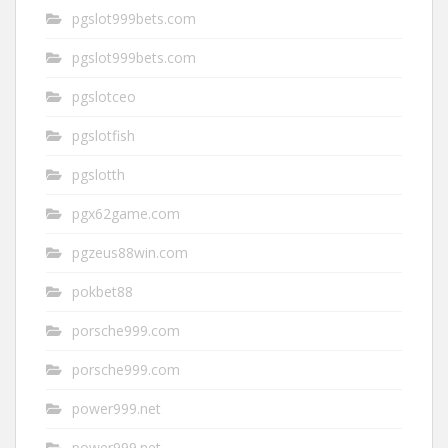
pgslot999bets.com
pgslot999bets.com
pgslotceo
pgslotfish
pgslotth
pgx62game.com
pgzeus88win.com
pokbet88
porsche999.com
porsche999.com
power999.net
power999.net