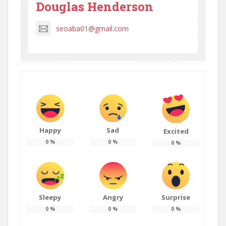
Douglas Henderson
seoaba01@gmail.com
Happy
Sad
Excited
0
%
0
%
0
%
Sleepy
Angry
Surprise
0
%
0
%
0
%