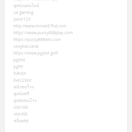
ดูหนังออนไลน์
sa gaming
joker123
http://www.movie87hd.com
https://www.pussy888play.com
https://pussy888win.com
sexybaccarat
https://www.pgslot.golf
pgslot
pg99
fullslot
live22slot
หนังชนโรง
ดูหนังฟรี
ดูหนังชนโรง
slot168
slot456
สล็อต66