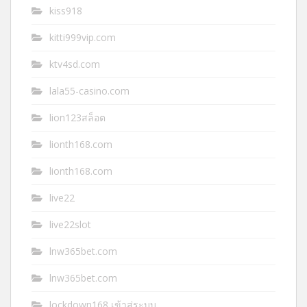
kiss918
kitti999vip.com
ktv4sd.com
lala55-casino.com
lion123สล็อต
lionth168.com
lionth168.com
live22
live22slot
lnw365bet.com
lnw365bet.com
lockdown168 เข้าสู่ระบบ