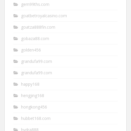
gem99ths.com
goatbetroyalcasino.com
goatza888fin.com
gobaza88.com
golden456
grandufa99.com
grandufa99.com
happy168
hengjing168
hongkong456
hubbet168.com
hydra888