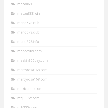
macau69
macau888.win
mario678.club
mario678.club
mario678.info
medee989.com
meekin365day.com
mercyrosa168.com
mercyrosa168.com
mexicanoo.com
mfj889xx.com
mib555s.com