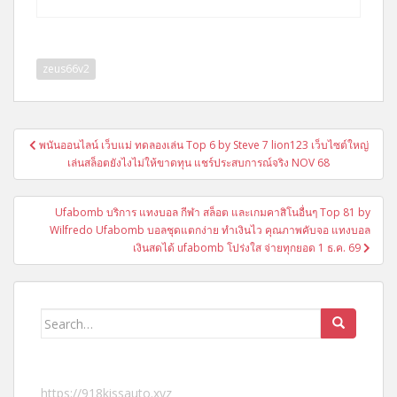
zeus66v2
แนะแนว
พนันออนไลน์ เว็บแม่ ทดลองเล่น Top 6 by Steve 7 lion123 เว็บไซต์ใหญ่
เรื่อง
เล่นสล็อตยังไงไม่ให้ขาดทุน แชร์ประสบการณ์จริง NOV 68
Ufabomb บริการ แทงบอล กีฬา สล็อต และเกมคาสิโนอื่นๆ Top 81 by
Wilfredo Ufabomb บอลชุดแตกง่าย ทำเงินไว คุณภาพคับจอ แทงบอล
เงินสดได้ ufabomb โปร่งใส จ่ายทุกยอด 1 ธ.ค. 69
Search
for:
https://918kissauto.xyz