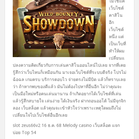
ไม่ใช่แค่
เว็บไซต์
คาสิโน
อีก
เว็บไซต์
หนึ่ง แต่
เป็นเว็บที่
ทำให้ผม
เปลี่ยนแ
ปลงความคิดเกี่ยวกับการเล่นคาสิโนออนไลน์ไปเลย จากที่เคย
รู้สึกว่าเว็บไหนก็เหมือนกัน มาเจอเว็บไซต์ที่ระบบดีจริง โปรไม่
ฉ้อฉล เกมครบ บริการตอบไว จ่ายตรงไม่มีบิด แล้วก็ทราบเลย
ว่า ถ้าหากพบของดีแล้ว มันไม่ต้องไปหาที่อื่นอีก ไม่ว่าคุณจะ
เป็นมือใหม่หรือคนเล่นมานาน ถ้าเกิดอยากได้เว็บไซต์ที่เล่น
แล้วรู้สึกสบายใจ เล่นง่าย ได้เงินจริง ฝากถอนออโต้ ไม่มีจุกจิก
ลอง เว็บสล็อต แล้วคุณจะเข้าหัวใจว่าเพราะเหตุใดผมถึงไม่
เปลี่ยนใจไปเว็บไซต์อื่นอีกเลย
slot zeus66v2 16 ธ.ค. 68 Melody casino เว็บสล็อต แจก
บ่อย Top 54