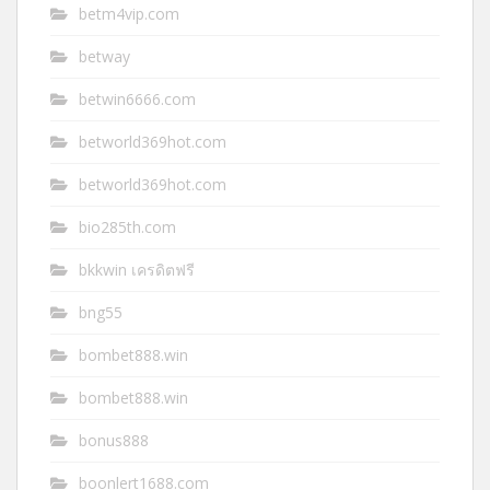
betm4vip.com
betway
betwin6666.com
betworld369hot.com
betworld369hot.com
bio285th.com
bkkwin เครดิตฟรี
bng55
bombet888.win
bombet888.win
bonus888
boonlert1688.com