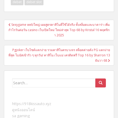
debet
debet slot
แนะแนว
Sexygame webใหญ่ เผยสูตรคาสิโนที่ใช้ได้จริง ทั้งสล็อตและบาคาร่า เพิ่ม
เรื่อง
กำไรวันต่อวัน casino เว็บเปิดใหม่ ใหม่ล่าสุด Top 68 by Kristal 16 พฤศจิก
า 2025
Pgjoker เว็บไซต์แตกง่าย รวมคาสิโนครบวงจร สล็อตค่ายดัง PG แตกง่าย
ที่สุด โบนัสเข้ารัว ๆ ทุกวัน! คาสิโน เว็บแม่ เครดิตฟรี Top 16 by Sharron 13
ธันวา 68
Search
for:
https://918kissauto.xyz
ดูหนังออนไลน์
sa gaming