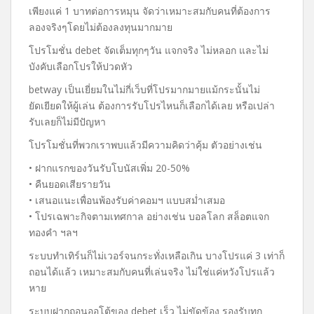
เพียงแค่ 1 บาทต่อการหมุน จัดว่าเหมาะสมกับคนที่ต้องการ
ลองจริงๆโดยไม่ต้องลงทุนมากมาย
โปรโมชั่น debet จัดเต็มทุกๆวัน แจกจริง ไม่หลอก และไม่
บังคับเลือกโปรให้ปวดหัว
betway เป็นเยี่ยมในไม่กี่เว็บที่โปรมากมายแม้กระนั้นไม่
ยัดเยียดให้ผู้เล่น ต้องการรับโปรไหนก็เลือกได้เลย หรือเปล่า
รับเลยก็ไม่มีปัญหา
โปรโมชั่นที่พวกเราพบแล้วมีความคิดว่าคุ้ม ตัวอย่างเช่น
• ฝากแรกของวันรับโบนัสเพิ่ม 20-50%
• คืนยอดเสียรายวัน
• เสนอแนะเพื่อนพ้องรับค่าคอมฯ แบบสม่ำเสมอ
• โปรเฉพาะกิจตามเทศกาล อย่างเช่น บอลโลก สล็อตแจก
ทองคำ ฯลฯ
ระบบทำเทิร์นก็ไม่เวอร์จนกระทั่งเหลือเกิน บางโปรแค่ 3 เท่าก็
ถอนได้แล้ว เหมาะสมกับคนที่เล่นจริง ไม่ใช่แค่หวังโปรแล้ว
หาย
ระบบฝากถอนออโต้ของ debet เร็ว ไม่ขัดข้อง รองรับทุก