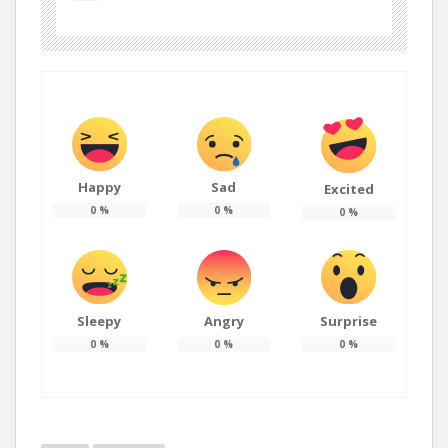
Happy
Sad
Excited
0
%
0
%
0
%
Sleepy
Angry
Surprise
0
%
0
%
0
%