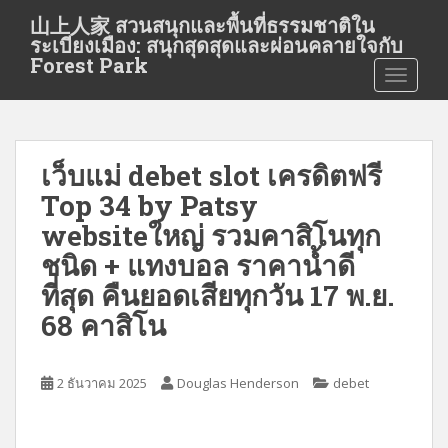
S
山上人家 สวนสนุกและพื้นที่ธรรมชาติใน
k
ระเบียงเมือง: สนุกสุดสุดและผ่อนคลายใจกับ
i
Forest Park
TOGGLE
p
t
o
m
เว็บแม่ debet slot เครดิตฟรี
a
i
Top 34 by Patsy
n
websiteใหญ่ รวมคาสิโนทุก
c
ชนิด + แทงบอล ราคาน้ำดี
o
n
ที่สุด คืนยอดเสียทุกวัน 17 พ.ย.
t
68 คาสิโน
e
n
t
2 ธันวาคม 2025
Douglas Henderson
debet