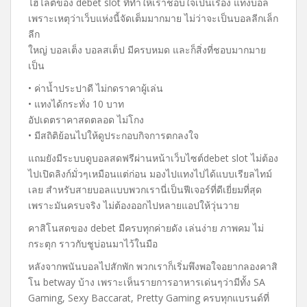
ไฮไลต์ของ debet slot ที่ทำให้เราชอบใจเป็นเรื่อง แทงบอล
เพราะเหตุว่าเว็บแห่งนี้จัดเต็มมากมาย ไม่ว่าจะเป็นบอลลีกเล็ก
ลีก
ใหญ่ บอลเต็ง บอลสเต็ป มีครบหมด และก็สิ่งที่ชอบมากมาย
เป็น
• ค่าน้ำประปาดี ไม่กดราคาผู้เล่น
• แทงได้กระทั่ง 10 บาท
อัปเดตราคาสดตลอด ไม่โกง
• มีสถิติย้อนไปให้ดูประกอบกิจการตกลงใจ
แถมยังมีระบบดูบอลสดฟรีผ่านหน้าเว็บไซต์debet slot ไม่ต้อง
ไปเปิดลิงก์มั่วๆเหมือนแต่ก่อน มองไปแทงไปได้แบบเรียลไทม์
เลย สำหรับสายบอลแบบพวกเรานี่เป็นฟีเจอร์ที่ดีเยี่ยมที่สุด
เพราะมันครบจริง ไม่ต้องออกไปหลายแอปให้วุ่นวาย
คาสิโนสดของ debet มีครบทุกค่ายดัง เล่นง่าย ภาพคม ไม่
กระตุก ราวกับชูบ่อนมาไว้ในมือ
หลังจากพนันบอลไปสักพัก พวกเราก็เริ่มพึงพอใจอยากลองคาสิ
โน betway บ้าง เพราะเห็นรายการอาหารเด่นๆว่ามีทั้ง SA
Gaming, Sexy Baccarat, Pretty Gaming ครบทุกแบรนด์ที่