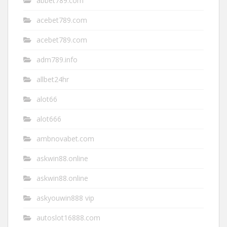
abbet789.com
acebet789.com
acebet789.com
adm789.info
allbet24hr
alot66
alot666
ambnovabet.com
askwin88.online
askwin88.online
askyouwin888 vip
autoslot16888.com