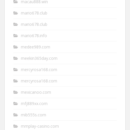
macau888.win
mario678.club
mario678.club
mario678.info
medee989.com
meekin365day.com
mercyrosa168.com
mercyrosa168.com
mexicanoo.com
mfj889xx.com
mib555s.com
mmplay-casino.com