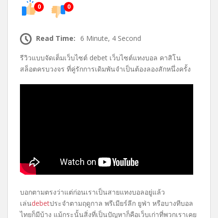
0
0
Read Time:
6 Minute, 4 Second
รีวิวแบบจัดเต็มเว็บไซต์ debet เว็บไซต์แทงบอล คาสิโน
สล็อตครบวงจร ที่คู่รักการเดิมพันจำเป็นต้องลองสักหนึ่งครั้ง
บอกตามตรงว่าแต่ก่อนเราเป็นสายแทงบอลอยู่แล้ว
เล่น
debet
ประจำตามฤดูกาล พรีเมียร์ลีก ยูฟ่า หรือบางทีบอล
ไทยก็มีบ้าง แม้กระนั้นสิ่งที่เป็นปัญหาก็คือเว็บเก่าที่พวกเราเคย