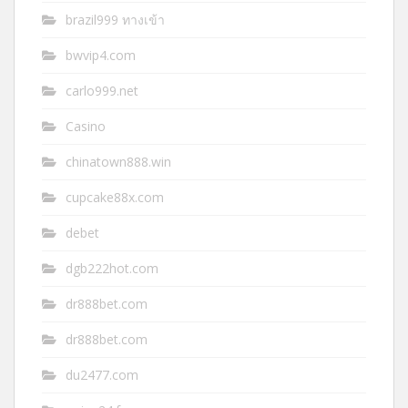
brazil999 ทางเข้า
bwvip4.com
carlo999.net
Casino
chinatown888.win
cupcake88x.com
debet
dgb222hot.com
dr888bet.com
dr888bet.com
du2477.com