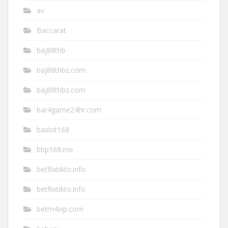
av
Baccarat
baj88thb
baj88thbz.com
baj88thbz.com
bar4game24hr.com
baslot168
bbp168.me
betflixtikto.info
betflixtikto.info
betm4vip.com