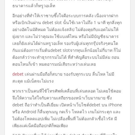
ธนาคารแล้วก็ทรูวอเล็ท
อีกอย่างที่ทำให้เราซาบซึ้งใจคือระบบการคลัง เนื่องจากฝาก
หรือเบิกเงินผ่าน debet slot นั้นใช้เวลาไม่ถึง 1 นาที ทุกสิ่งทุก
อย่างอัตโนมัติหมด ไม่ต้องแจ้งสลิป ไม่ต้องคุยกับแอดไม่นให้
ยุ่งยาก และไม่ว่าคุณจะใช้แบงค์ไหน หรือไม่มีบัญชีธนาคาร
เลยก็ยังเล่นได้ผ่านทรูวอเล็ท รองรับผู้เล่นทุกกรุ๊ปจริงๆคนใด
กันแน่ต้องการเริ่มต้นdebet slotจากทุนเล็กน้อยไม่กี่บาท ก็ไม่
ต้องกลัวว่าจะทำธุรกรรมไม่ได้ ที่สำคัญคือระบบไม่มีล่ม ถอน
ตอนไหนก็เข้า หมดอารมณ์เสียระหว่างเล่นเลย
debet
เล่นผ่านมือถือก็สบาย รองรับทุกระบบ ลื่นไหล ไม่มี
สะดุด แม้เน็ตจะไม่แรง
พวกเราเป็นคนที่ใช้โทรศัพท์เคลื่อนที่เล่นตลอด ไม่เคยใช้คอม
จึงให้ความใส่ใจกับความเสถียรของหน้าเว็บมากมาย ซึ่ง
debet ถือว่าทำเป็นดีเยี่ยม เปิดหน้าเว็บไซต์debet บน iPhone
หรือ Android ก็ลื่นทุกเมนู กดเร็ว โหลดไว เกมไม่กระตุก และ
ไม่ต้องโหลดแอปเพิ่ม ไม่เปลืองพื้นที่ ไม่ต้องกลัวเชื้อไวรัส มี
เพียงแค่เน็ตมือถือปกติก็พอเพียง