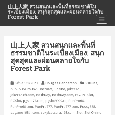
S
山上人家 สวนสนุกและพื้นที่ธรรมชาติใน
k
ระเบียงเมือง: สนุกสุดสุดและผ่อนคลายใจกับ
i
Forest Park
TOGGLE
p
t
o
m
山上人家 สวนสนุกและพื้นที่
a
i
ธรรมชาติในระเบียงเมือง: สนุก
n
สุดสุดและผ่อนคลายใจกับ
c
Forest Park
o
n
t
,
6 กันยายน 2023
Douglas Henderson
918Kiss
e
,
,
,
,
,
ABA
ABAGroup2
Baccarat
Casino
Joker123
n
,
,
,
,
,
Joker123th.com
no1huay
no1huay.com
PG
PG Slot
t
,
,
,
,
PGSlot
pgslot77.com
pgslot9999.co
PunPro66
,
,
,
,
PunPro66.com
PunPro777
PunPro777.com
Pussy888
,
,
,
,
sagame168th.com
sexybaccarat168.com
Slot
Slot Online