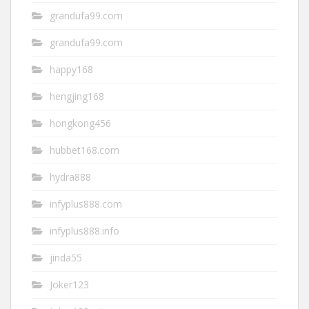
grandufa99.com
grandufa99.com
happy168
hengjing168
hongkong456
hubbet168.com
hydra888
infyplus888.com
infyplus888.info
jinda55
Joker123