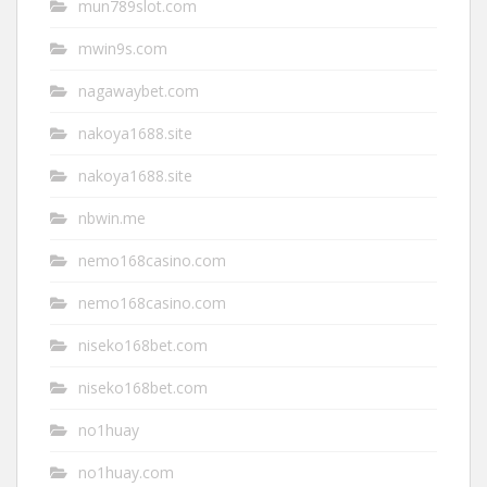
mun789slot.com
mwin9s.com
nagawaybet.com
nakoya1688.site
nakoya1688.site
nbwin.me
nemo168casino.com
nemo168casino.com
niseko168bet.com
niseko168bet.com
no1huay
no1huay.com