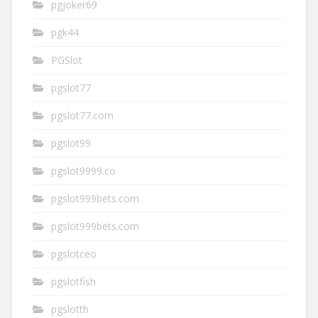
pgjoker69
pgk44
PGSlot
pgslot77
pgslot77.com
pgslot99
pgslot9999.co
pgslot999bets.com
pgslot999bets.com
pgslotceo
pgslotfish
pgslotth