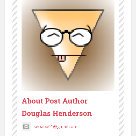
About Post Author
Douglas Henderson
seoaba01@gmail.com