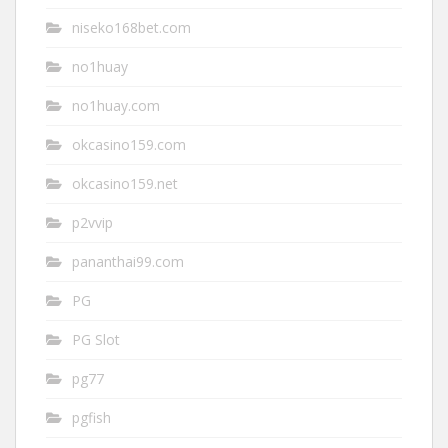
niseko168bet.com
no1huay
no1huay.com
okcasino159.com
okcasino159.net
p2vvip
pananthai99.com
PG
PG Slot
pg77
pgfish