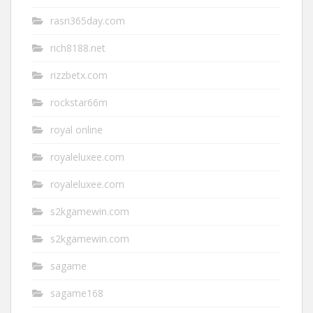
rasri365day.com
rich8188.net
rizzbetx.com
rockstar66m
royal online
royaleluxee.com
royaleluxee.com
s2kgamewin.com
s2kgamewin.com
sagame
sagame168