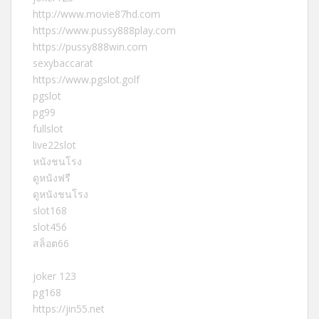
http://www.movie87hd.com
https://www.pussy888play.com
https://pussy888win.com
sexybaccarat
https://www.pgslot.golf
pgslot
pg99
fullslot
live22slot
หนังชนโรง
ดูหนังฟรี
ดูหนังชนโรง
slot168
slot456
สล็อต66
joker 123
pg168
https://jin55.net