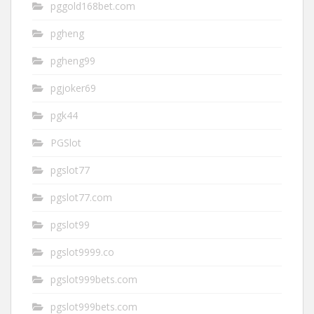
pggold168bet.com
pgheng
pgheng99
pgjoker69
pgk44
PGSlot
pgslot77
pgslot77.com
pgslot99
pgslot9999.co
pgslot999bets.com
pgslot999bets.com