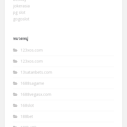
jokerasia
pg slot
gogoslot
หมวดหมู่
123xos.com
123xos.com
13satanbets.com
1688sagame
1688vegasx.com
168slot
188bet