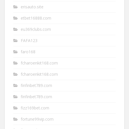
erisauto.site
etbet16888.com
eu369clubs.com
FAFA123
faro168
fcharoenkit168.com
fcharoenkit168.com
finfinbet789.com
finfinbet789.com
fizz169bet.com
fortune99vip.com