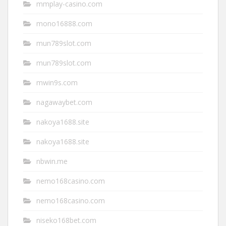
mmplay-casino.com
mono16888.com
mun789slot.com
mun789slot.com
mwin9s.com
nagawaybet.com
nakoya1688.site
nakoya1688.site
nbwin.me
nemo168casino.com
nemo168casino.com
niseko168bet.com