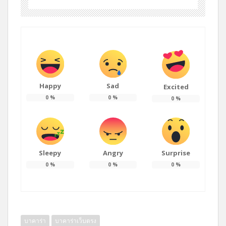
Happy
Sad
Excited
0
%
0
%
0
%
Sleepy
Angry
Surprise
0
%
0
%
0
%
บาคาร่า
บาคาร่าเว็บตรง