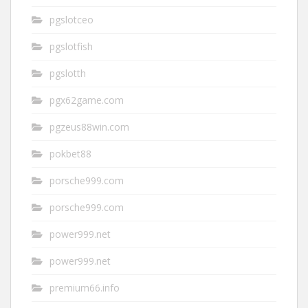
pgslotceo
pgslotfish
pgslotth
pgx62game.com
pgzeus88win.com
pokbet88
porsche999.com
porsche999.com
power999.net
power999.net
premium66.info