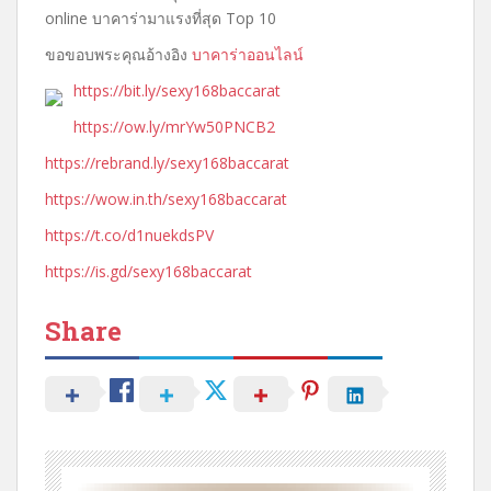
online บาคาร่ามาแรงที่สุด Top 10
ขอขอบพระคุณอ้างอิง
บาคาร่าออนไลน์
https://bit.ly/sexy168baccarat
https://ow.ly/mrYw50PNCB2
https://rebrand.ly/sexy168baccarat
https://wow.in.th/sexy168baccarat
https://t.co/d1nuekdsPV
https://is.gd/sexy168baccarat
Share