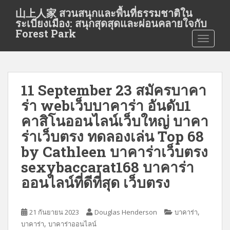
S
山上人家 สวนสนุกและพื้นที่ธรรมชาติใน
k
ระเบียงเมือง: สนุกสุดสุดและผ่อนคลายใจกับ
i
Forest Park
TOGGLE
p
t
o
m
11 September 23 สมัครบาคา
a
i
ร่า webเว็บบาคาร่า อันดับ1
n
คาสิโนออนไลน์เว็บใหญ่ บาคา
c
ร่าเว็บตรง ทดลองเล่น Top 68
o
n
by Cathleen บาคาร่าเว็บตรง
t
sexybaccarat168 บาคาร่า
e
ออนไลน์ที่ดีที่สุด เว็บตรง
n
t
,
21 กันยายน 2023
Douglas Henderson
บาคาร่า
,
บาคาร่า
บาคาร่าออนไลน์