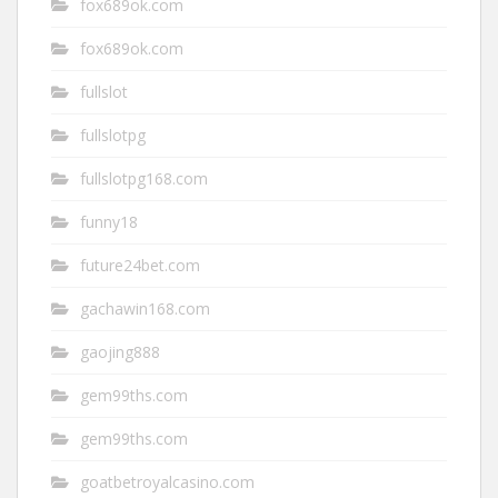
fox689ok.com
fox689ok.com
fullslot
fullslotpg
fullslotpg168.com
funny18
future24bet.com
gachawin168.com
gaojing888
gem99ths.com
gem99ths.com
goatbetroyalcasino.com