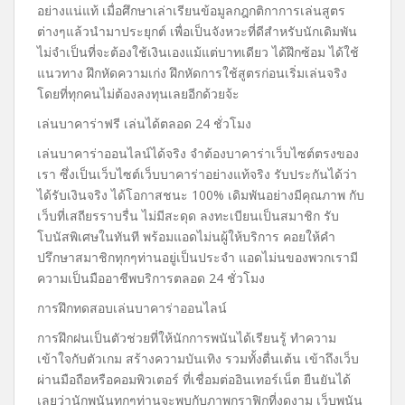
อย่างแน่แท้ เมื่อศึกษาเล่าเรียนข้อมูลกฎกติกาการเล่นสูตร
ต่างๆแล้วนำมาประยุกต์ เพื่อเป็นจังหวะที่ดีสำหรับนักเดิมพัน
ไม่จำเป็นที่จะต้องใช้เงินเองแม้แต่บาทเดียว ได้ฝึกซ้อม ได้ใช้
แนวทาง ฝึกหัดความเก่ง ฝึกหัดการใช้สูตรก่อนเริ่มเล่นจริง
โดยที่ทุกคนไม่ต้องลงทุนเลยอีกด้วยจ้ะ
เล่นบาคาร่าฟรี เล่นได้ตลอด 24 ชั่วโมง
เล่นบาคาร่าออนไลน์ได้จริง จำต้องบาคาร่าเว็บไซต์ตรงของ
เรา ซึ่งเป็นเว็บไซต์เว็บบาคาร่าอย่างแท้จริง รับประกันได้ว่า
ได้รับเงินจริง ได้โอกาสชนะ 100% เดิมพันอย่างมีคุณภาพ กับ
เว็บที่เสถียรราบรื่น ไม่มีสะดุด ลงทะเบียนเป็นสมาชิก รับ
โบนัสพิเศษในทันที พร้อมแอดไม่นผู้ให้บริการ คอยให้คำ
ปรึกษาสมาชิกทุกๆท่านอยู่เป็นประจำ แอดไม่นของพวกเรามี
ความเป็นมืออาชีพบริการตลอด 24 ชั่วโมง
การฝึกทดสอบเล่นบาคาร่าออนไลน์
การฝึกฝนเป็นตัวช่วยที่ให้นักการพนันได้เรียนรู้ ทำความ
เข้าใจกับตัวเกม สร้างความบันเทิง รวมทั้งตื่นเต้น เข้าถึงเว็บ
ผ่านมือถือหรือคอมพิวเตอร์ ที่เชื่อมต่ออินเทอร์เน็ต ยืนยันได้
เลยว่านักพนันทุกๆท่านจะพบกับภาพกราฟิกที่งดงาม เว็บพนัน