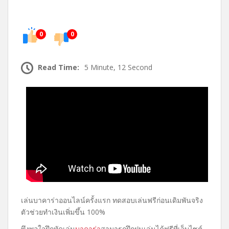
0
0
Read Time:
5 Minute, 12 Second
เล่นบาคาร่าออนไลน์ครั้งแรก ทดสอบเล่นฟรีก่อนเดิมพันจริง
ตัวช่วยทำเงินเพิ่มขึ้น 100%
พึงพอใจฝึกหัดเล่น
บาคาร่า
สามารถฝึกฝนเล่นได้ฟรีที่เว็บไซต์