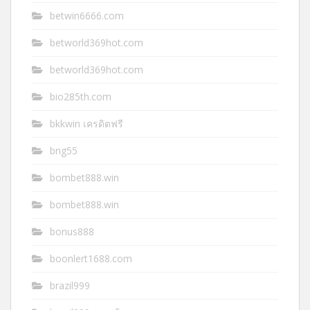
betwin6666.com
betworld369hot.com
betworld369hot.com
bio285th.com
bkkwin เครดิตฟรี
bng55
bombet888.win
bombet888.win
bonus888
boonlert1688.com
brazil999