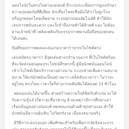
ออนไลน์เว็บตรงไม่ผ่านเอเย่นต์ มีระบบระเบียบการดูแลรักษา
ความปลอดภัยที่ดีเยี่ยม นักเสี่ยงโชคเชื่อมั่นได้ว่าไม่ถูกโกง
หรือถูกหลอกโดยเด็ดขาด ระบบฝากถอนอัตโนมัติ ทำให้นัก
เล่นการพนันสะดวก และก็เข้าถึงง่ายทำได้ด้วยตัวเอง ไม่ต้อง
ผ่านเจ้าหน้าที่ เพลิดเพลินกับบรรยากาศผ่านมือถือของทุกคน
ได้เลยคะ
ข้อดีของการทดลองเล่นเกมบาคาร่าจากเว็บไซต์ตรง
เล่นสมัครบาคาร่า มีจุดเด่นต่างๆจำนวนมาก ที่เว็บไซต์พร้อม
ที่จะจัดส่งมอบคุณประโยชน์ดีๆพวกนี้ สู่มือนักพนันออนไลน์
เข้าเว็บไซต์เปิดบริการมาอย่างนาน ระบบช่วยเพิ่มความสบาย
สบาย ให้แก่นักพนันเป็นอย่างมาก เคล็ดลับบาคาร่า ไม่ว่าจะ
อยู่ไหน ตรงไหน เวลาใดก็สามารถเดิมพันได้ตลอด 24 ชั่วโมง
· ทดลองเล่นได้ง่ายขึ้น ช่วยสร้างความใกล้ชิดกับตัวเกม จะได้
รับความรู้แล้วก็ความเชี่ยวชาญ ด้วยเหตุว่ามีการศึกษาเล่า
เรียนข้อมูลอย่างถ่องแท้ ทดสอบเกมด้วยตัวทุกท่านเอง ทำให้
นักพนันมีความคุ้นชิน ไม่วิตกกังวล เมื่อลงสนามจริง
· มีวิธีการเล่นรอบอก เพิ่มทักษะสำหรับเพื่อการจัดจังหวะการ