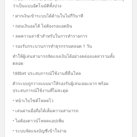
ว่าเป็นแบบอัตโนมัติทั้งปวง
• ฝากเงินเข้าระบบได้ด้านในไม่กี่วินาที
• ถอนเงินออโต้ ไม่ต้องรอแอดมิน
• ลดความล่าช้าสำหรับในการทำรายการ
• รองรับกระบวนการทำธุรกรรมตลอด 1 วัน
ทำให้ผู้เล่นสามารถจัดแจงเงินได้อย่างคล่องแคล่วรวมทั้ง
ตลอด
188bet ประสบการณ์ใช้งานที่ลื่นไหล
ตัวระบบถูกวางแบบมาให้รองรับผู้เล่นเยอะมาก พร้อม
ประสบการณ์ใช้งานที่ไม่สะดุด
• หน้าเว็บไซต์โหลดไว
• เล่นผ่านมือถือได้เต็มความสามารถ
• ไม่ต้องดาวน์โหลดแอปเพิ่ม
• ระบบจัดแจงบัญชีเข้าใจง่าย