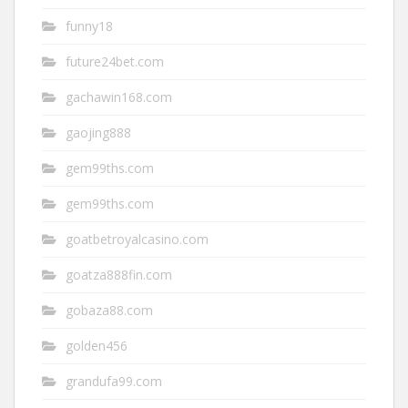
funny18
future24bet.com
gachawin168.com
gaojing888
gem99ths.com
gem99ths.com
goatbetroyalcasino.com
goatza888fin.com
gobaza88.com
golden456
grandufa99.com