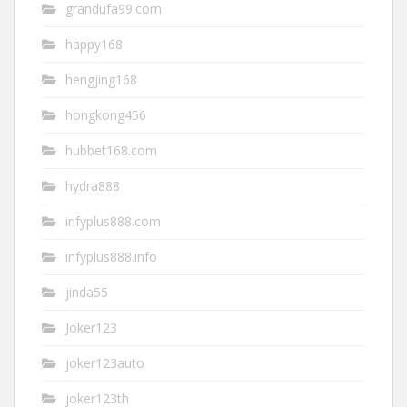
grandufa99.com
happy168
hengjing168
hongkong456
hubbet168.com
hydra888
infyplus888.com
infyplus888.info
jinda55
Joker123
joker123auto
joker123th