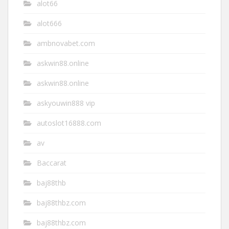
alot66
alot666
ambnovabet.com
askwin88.online
askwin88.online
askyouwin888 vip
autoslot16888.com
av
Baccarat
baj88thb
baj88thbz.com
baj88thbz.com