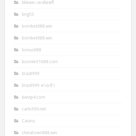
bkkwin เครดิตฟรี
bng55
bombet888.win
bombet888.win
bonus888
boonlert1688.com
brazil999
brazil999 ทางเข้า
bwvip4.com
carlo999.net
Casino
chinatown888.win