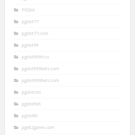
PGSlot
pgslot77
pgslot77.com
pgslot99
pgslot9999.co
pgslot999bets.com
pgslot999bets.com
pgslotceo
pgslotfish
pgslotth
pgx62game.com