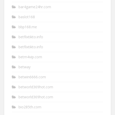
bar4game24hr.com
baslot168
bbp168.me
betflixtikto.info
betflixtikto.info
betm4vip.com
betway
betwin6666.com
betworld369hot.com
betworld369hot.com
bio285th.com