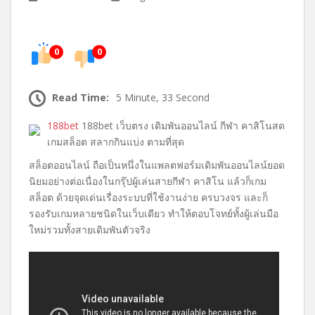
0
0
Read Time:
5 Minute, 33 Second
188bet
188bet เว็บตรง เดิมพันออนไลน์ กีฬา คาสิโนสด
เกมสล็อต สลากกินแบ่ง ตามที่สุด
สล็อตออนไลน์ ถือเป็นหนึ่งในแพลตฟอร์มเดิมพันออนไลน์ยอด
นิยมอย่างต่อเนื่องในกรุ๊ปผู้เล่นสายกีฬา คาสิโน แล้วก็เกม
สล็อต ด้วยจุดเด่นเรื่องระบบที่ใช้งานง่าย ครบวงจร และก็
รองรับเกมหลายชนิดในเว็บเดียว ทำให้ตอบโจทย์ทั้งผู้เล่นมือ
ใหม่รวมทั้งสายเดิมพันตัวจริง