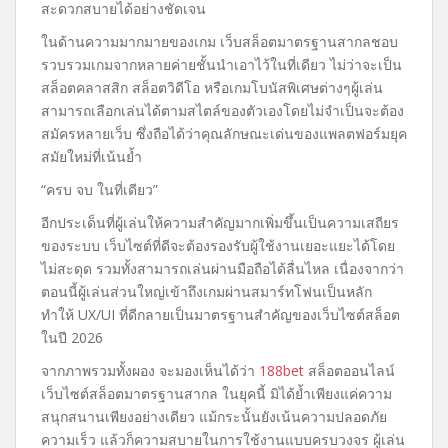
สะดวกสบายได้อย่างชัดเจน
ในด้านความมากมายของเกม เว็บสล็อตมาตรฐานสากลชอบ
รวบรวมเกมจากหลายค่ายชั้นนำเอาไว้ในที่เดียว ไม่ว่าจะเป็น
สล็อตคลาสสิก สล็อตวิดีโอ หรือเกมโบนัสพิเศษต่างๆผู้เล่น
สามารถเลือกเล่นได้ตามสไตล์ของตัวเองโดยไม่จำเป็นจะต้อง
สมัครหลายเว็บ ซึ่งถือได้ว่าคุณลักษณะเด่นของแพลตฟอร์มยุค
สมัยใหม่ที่เน้นย้ำ
“ครบ จบ ในที่เดียว”
อีกประเด็นที่ผู้เล่นให้ความสำคัญมากเพิ่มขึ้นเป็นความเสถียร
ของระบบ เว็บไซต์ที่ดีจะต้องรองรับผู้ใช้งานเยอะแยะได้โดย
ไม่สะดุด รวมทั้งสามารถเล่นผ่านมือถือได้ลื่นไหล เนื่องจากว่า
ตอนนี้ผู้เล่นส่วนใหญ่เข้าถึงเกมผ่านสมาร์ทโฟนเป็นหลัก
ทำให้ UX/UI ที่ดีกลายเป็นมาตรฐานสำคัญของเว็บไซต์สล็อต
ในปี 2026
จากภาพรวมทั้งผอง จะมองเห็นได้ว่า
188bet
สล็อตออนไลน์
เว็บไซต์สล็อตมาตรฐานสากล ในยุคนี้ มิได้ย้ำเพียงแค่ความ
สนุกสนานเพียงอย่างเดียว แม้กระนั้นยังเน้นความปลอดภัย
ความเร็ว แล้วก็ความสบายในการใช้งานแบบครบวงจร ผู้เล่น