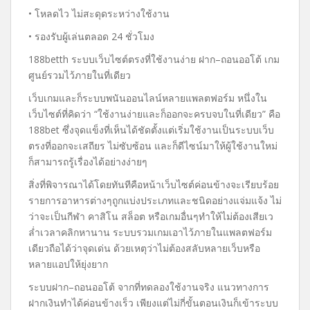
• โหลดไว ไม่สะดุดระหว่างใช้งาน
• รองรับผู้เล่นตลอด 24 ชั่วโมง
188betth ระบบเว็บไซต์ตรงที่ใช้งานง่าย ฝาก–ถอนออโต้ เกม
ศูนย์รวมไว้ภายในที่เดียว
เว็บเกมและก็ระบบพนันออนไลน์หลายแพลตฟอร์ม หนึ่งใน
เว็บไซต์ที่คิดว่า “ใช้งานง่ายและก็ออกจะครบจบในที่เดียว” คือ
188bet ซึ่งจุดแข็งที่เห็นได้ชัดตั้งแต่เริ่มใช้งานเป็นระบบเว็บ
ตรงที่ออกจะเสถียร ไม่ซับซ้อน และก็ดีไซน์มาให้ผู้ใช้งานใหม่
ก็สามารถรู้เรื่องได้อย่างง่ายๆ
สิ่งที่พิจารณาได้โดยทันทีคือหน้าเว็บไซต์ค่อนข้างจะเรียบร้อย
รายการอาหารต่างๆถูกแบ่งประเภทและชนิดอย่างแจ่มแจ้ง ไม่
ว่าจะเป็นกีฬา คาสิโน สล็อต หรือเกมอื่นๆทำให้ไม่ต้องเสียเว
ล่ำเวลาคลิกหานาน ระบบรวมเกมเอาไว้ภายในแพลตฟอร์ม
เดียวถือได้ว่าจุดเด่น ด้วยเหตุว่าไม่ต้องสลับหลายเว็บหรือ
หลายแอปให้ยุ่งยาก
ระบบฝาก–ถอนออโต้ จากที่ทดลองใช้งานจริง แนวทางการ
ฝากเงินทำได้ค่อนข้างเร็ว เพียงแต่ไม่กี่ขั้นตอนเงินก็เข้าระบบ