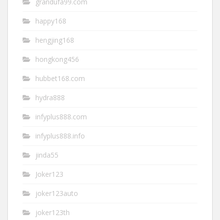
grandufa99.com
happy168
hengjing168
hongkong456
hubbet168.com
hydra888
infyplus888.com
infyplus888.info
jinda55
Joker123
joker123auto
joker123th