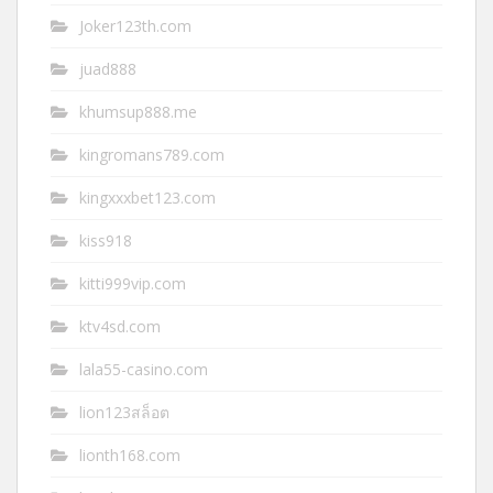
Joker123th.com
juad888
khumsup888.me
kingromans789.com
kingxxxbet123.com
kiss918
kitti999vip.com
ktv4sd.com
lala55-casino.com
lion123สล็อต
lionth168.com