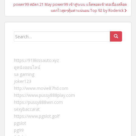
power99 สมัคร 21 May power99 เข้าสู่ระบบ แจ็คพอตเข้าต่อเนื่องสล็อต
แตกไวสุดๆคุ้มค่าแน่นอน Top 92 by Roderick
Search
for:
https://918kissauto.xyz
ดูหนังออนไลน์
sa gaming
joker123
http://www.movie87hd.com
https://www.pussy888play.com
https://pussy888win.com
sexybaccarat
https://www.pgslot.golf
pgslot
pg99