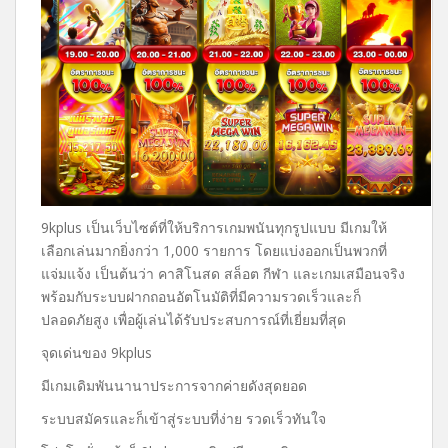
9kplus เป็นเว็บไซต์ที่ให้บริการเกมพนันทุกรูปแบบ มีเกมให้
เลือกเล่นมากยิ่งกว่า 1,000 รายการ โดยแบ่งออกเป็นพวกที่
แจ่มแจ้ง เป็นต้นว่า คาสิโนสด สล็อต กีฬา และเกมเสมือนจริง
พร้อมกับระบบฝากถอนอัตโนมัติที่มีความรวดเร็วและก็
ปลอดภัยสูง เพื่อผู้เล่นได้รับประสบการณ์ที่เยี่ยมที่สุด
จุดเด่นของ 9kplus
มีเกมเดิมพันนานาประการจากค่ายดังสุดยอด
ระบบสมัครและก็เข้าสู่ระบบที่ง่าย รวดเร็วทันใจ