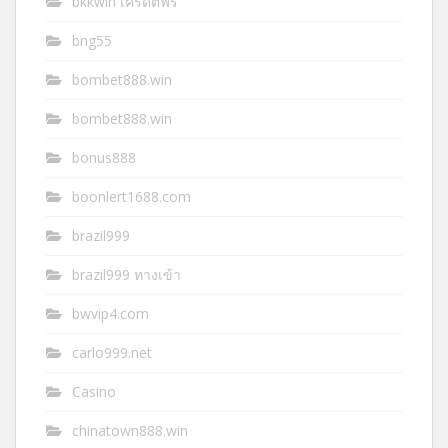
bkkwin เครดิตฟรี
bng55
bombet888.win
bombet888.win
bonus888
boonlert1688.com
brazil999
brazil999 ทางเข้า
bwvip4.com
carlo999.net
Casino
chinatown888.win