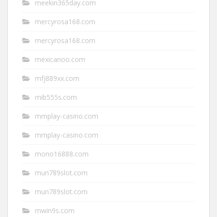
meekin365day.com
mercyrosa168.com
mercyrosa168.com
mexicanoo.com
mfj889xx.com
mib555s.com
mmplay-casino.com
mmplay-casino.com
mono16888.com
mun789slot.com
mun789slot.com
mwin9s.com