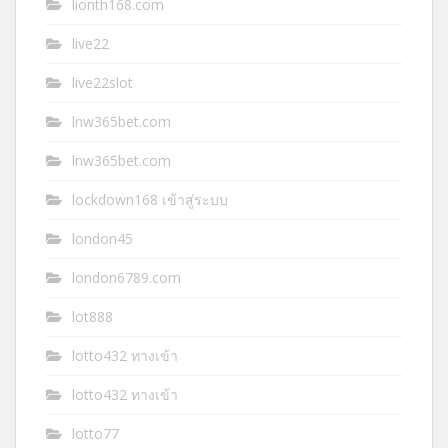
lionth168.com
live22
live22slot
lnw365bet.com
lnw365bet.com
lockdown168 เข้าสู่ระบบ
london45
london6789.com
lot888
lotto432 ทางเข้า
lotto432 ทางเข้า
lotto77