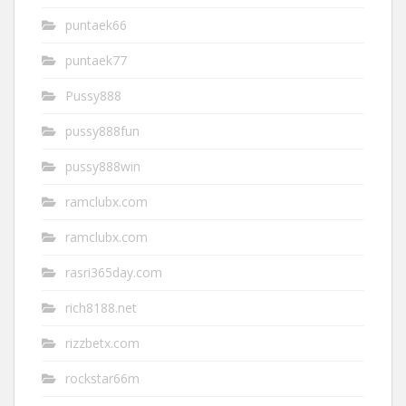
puntaek66
puntaek77
Pussy888
pussy888fun
pussy888win
ramclubx.com
ramclubx.com
rasri365day.com
rich8188.net
rizzbetx.com
rockstar66m