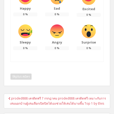
Happy
Sad
Excited
0
%
0
%
0
%
Sleepy
Angry
Surprise
0
%
0
%
0
%
9kplus สมัคร
แนะแนว
proded888 เครดิตฟรี 7 กรกฎาคม proded888 เครดิตฟรี เหมาะกับการ
เรื่อง
เล่นนอกบ้านผู้เล่นเลือกเปิดปิดได้เองช่วยให้เล่นได้นานขึ้น Top 1 by Elvis