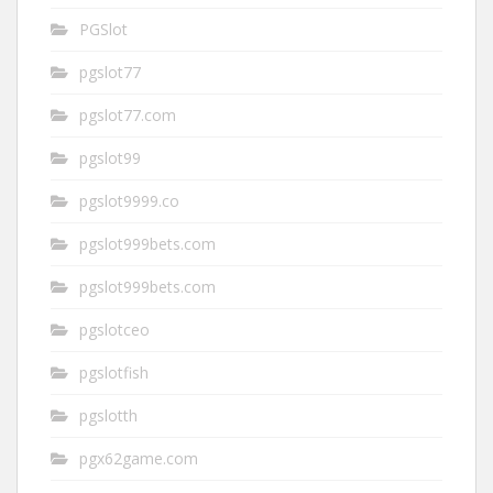
PGSlot
pgslot77
pgslot77.com
pgslot99
pgslot9999.co
pgslot999bets.com
pgslot999bets.com
pgslotceo
pgslotfish
pgslotth
pgx62game.com