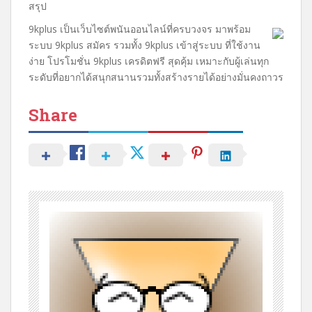
สรุป
9kplus เป็นเว็บไซต์พนันออนไลน์ที่ครบวงจร มาพร้อม
ระบบ 9kplus สมัคร รวมทั้ง 9kplus เข้าสู่ระบบ ที่ใช้งาน
ง่าย โปรโมชั่น 9kplus เครดิตฟรี สุดคุ้ม เหมาะกับผู้เล่นทุก
ระดับที่อยากได้สนุกสนานรวมทั้งสร้างรายได้อย่างมั่นคงถาวร
Share