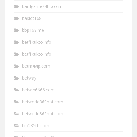
bar4game24hr.com
baslot168
bbp168.me
betflixtikto.info
betflixtikto.info
betm4vip.com
betway
betwin6666.com
betworld369hot.com
betworld369hot.com
bio285th.com