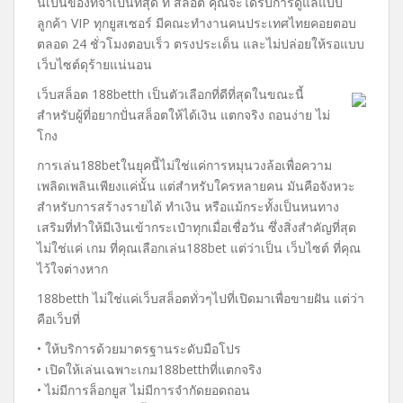
นเป็นของที่จำเป็นที่สุด ที่ สล็อต คุณจะได้รับการดูแลแบบ
ลูกค้า VIP ทุกยูสเซอร์ มีคณะทำงานคนประเทศไทยคอยตอบ
ตลอด 24 ชั่วโมงตอบเร็ว ตรงประเด็น และไม่ปล่อยให้รอแบบ
เว็บไซต์ดุร้ายแน่นอน
เว็บสล็อต 188betth เป็นตัวเลือกที่ดีที่สุดในขณะนี้
สำหรับผู้ที่อยากปั่นสล็อตให้ได้เงิน แตกจริง ถอนง่าย ไม่
โกง
การเล่น188betในยุคนี้ไม่ใช่แค่การหมุนวงล้อเพื่อความ
เพลิดเพลินเพียงแค่นั้น แต่สำหรับใครหลายคน มันคือจังหวะ
สำหรับการสร้างรายได้ ทำเงิน หรือแม้กระทั้งเป็นหนทาง
เสริมที่ทำให้มีเงินเข้ากระเป๋าทุกเมื่อเชื่อวัน ซึ่งสิ่งสำคัญที่สุด
ไม่ใช่แค่ เกม ที่คุณเลือกเล่น188bet แต่ว่าเป็น เว็บไซต์ ที่คุณ
ไว้ใจต่างหาก
188betth ไม่ใช่แค่เว็บสล็อตทั่วๆไปที่เปิดมาเพื่อขายฝัน แต่ว่า
คือเว็บที่
• ให้บริการด้วยมาตรฐานระดับมือโปร
• เปิดให้เล่นเฉพาะเกม188betthที่แตกจริง
• ไม่มีการล็อกยูส ไม่มีการจำกัดยอดถอน