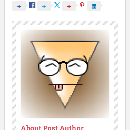
About Post Author