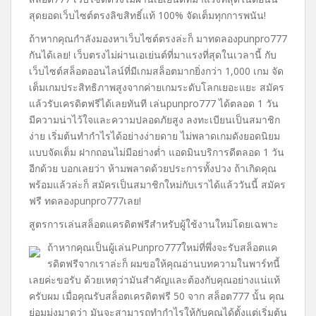
สุดยอดเว็บไซต์ตรงลิขสิทธิ์แท้ 100% จัดเต็มทุกการพนัน!
ถ้าหากคุณกำลังมองหาเว็บไซต์ตรงล่ะก็ มาทดลองpunpro777
กันได้เลย! เว็บตรงไม่ผ่านเอเย่นต์ที่มาแรงที่สุดในเวลานี้ กับ
เว็บไซต์สล็อตออนไลน์ที่มีเกมสล็อตมากยิ่งกว่า 1,000 เกม จัด
เต็มเกมประสิทธิภาพสูงจากค่ายเกมระดับโลกเยอะแยะ สมัคร
แล้วรับเครดิตฟรีได้เลยทันที เล่นpunpro777 ได้ตลอด 1 วัน
มีความน่าไว้ใจและความปลอดภัยสูง ลงทะเบียนเป็นสมาชิก
ง่าย เริ่มต้นทำกำไรได้อย่างง่ายดาย ไม่พลาดเกมดังยอดนิยม
แบบจัดเต็ม ฝากถอนไม่มีอย่างต่ำ แอดมินบริการดีตลอด 1 วัน
อีกด้วย บอกเลยว่า ห้ามพลาดด้วยประการทั้งปวง ถ้าเกิดคุณ
พร้อมแล้วล่ะก็ สมัครเป็นสมาชิกใหม่กับเราได้แล้ววันนี้ สมัคร
ฟรี ทดลองpunpro777เลย!
สูตรการเล่นสล็อตแครดิตฟรีสำหรับผู้ใช้งานใหม่โดยเฉพาะ
ถ้าหากคุณเป็นผู้เล่นPunpro777ใหม่ที่พึ่งจะรับสล็อตแค
รดิตฟรีจากเราล่ะก็ ผมขอให้คุณอ่านบทความในพาร์ทนี้
เลยค่ะขอรับ ด้วยเหตุว่ามันสำคัญและต้องกับคุณอย่างแน่แท้
ครับผม เมื่อคุณรับสล็อตเครดิตฟรี 50 จาก สล็อต777 นั้น คุณ
ย่อมมุ่งมาดว่า มันจะสามารถทำกำไรให้กับคุณได้ตั้งแต่เริ่มต้น