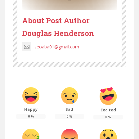
About Post Author
Douglas Henderson
seoaba01@gmail.com
Happy
Sad
Excited
0
%
0
%
0
%