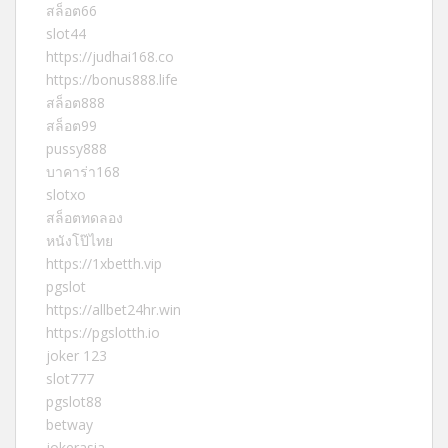
สล็อต66
slot44
https://judhai168.co
https://bonus888.life
สล็อต888
สล็อต99
pussy888
บาคาร่า168
slotxo
สล็อตทดลอง
หนังโป๊ไทย
https://1xbetth.vip
pgslot
https://allbet24hr.win
https://pgslotth.io
joker 123
slot777
pgslot88
betway
jokerasia