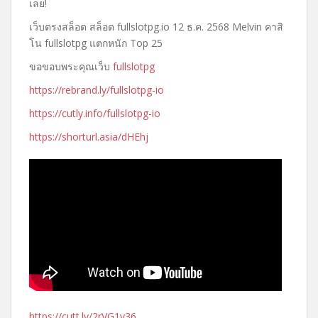
เลย!
เว็บตรงสล็อต สล็อต fullslotpg.io 12 ธ.ค. 2568 Melvin คาสิ
โน fullslotpg แตกหนัก Top 25
ขอขอบพระคุณเว็บ
fullslotpg
https://rebrand.ly/fullslotpg-io
https://cutly.info/fullslotpg-io
https://shorturl.asia/dHEhj
https://cutt.ly/2rVG1v36