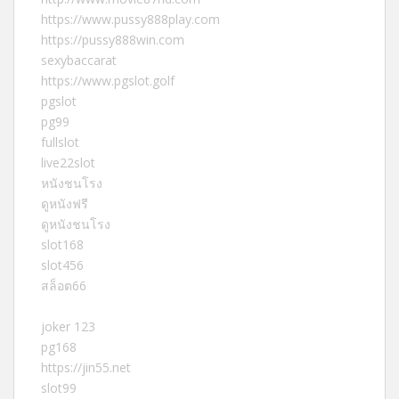
https://www.pussy888play.com
https://pussy888win.com
sexybaccarat
https://www.pgslot.golf
pgslot
pg99
fullslot
live22slot
หนังชนโรง
ดูหนังฟรี
ดูหนังชนโรง
slot168
slot456
สล็อต66
joker 123
pg168
https://jin55.net
slot99