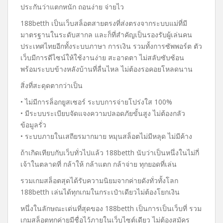
ประกันว่าแตกหนัก ถอนง่าย จ่ายไว
188betth เป็นเว็บสล็อตสายตรงที่ส่งตรงจากระบบแม่ที่มี
มาตรฐานในระดับสากล และก็ที่สำคัญเป็นรองรับผู้เล่นคน
ประเทศไทยอีกทั้งระบบภาษา การเงิน รวมทั้งการซัพพอร์ต ตัว
เว็บมีการดีไซน์ให้ใช้งานง่าย สะอาดตา ไม่สลับซับซ้อน
พร้อมระบบข้างหลังบ้านที่ลื่นไหล ไม่ต้องรอคอยโหลดนาน
สิ่งที่สะดุดตากว่าเป็น
• ไม่มีการล็อกยูสเซอร์ ระบบการจ่ายโปร่งใส 100%
• มีระบบระเบียบจัดแจงความปลอดภัยขั้นสูง ไม่ต้องกลัว
ข้อมูลรั่ว
• ระบบภายในเสถียรมากมาย หมุนสล็อตไม่มีหลุด ไม่มีค้าง
ถ้าเกิดเทียบกับเว็บทั่วไปแล้ว 188betth นับว่าเป็นหนึ่งในไม่กี่
เจ้าในตลาดที่ กล้าให้ กล้าแตก กล้าจ่าย ทุกยอดที่เล่น
รวมเกมสล็อตสุดได้รับความนิยมจากค่ายดังทั่วทั้งโลก
188betth เล่นได้ทุกเกมในกระเป๋าเดียวไม่ต้องโยกเงิน
หนึ่งในลักษณะเด่นที่สุดของ 188betth เป็นการเป็นเว็บที่ รวม
เกมสล็อตทุกค่ายมีชื่อไว้ภายในเว็บไซต์เดียว ไม่ต้องสมัคร