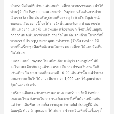
สำหรับมือใหม่ที่เข้ามาเล่นเกมกับ สล็อต พวกเราขอแนะนำให้
ท่านรู้จักกับ Payline ก่อนเลยขอรับ Payline หรือเส้นการจ่าย
เงินรางวัล เป็นเส้นหรือรูปแบบที่จะระบุว่า ถ้าเกิดสัญลักษณ์
ของเกมเรียงอย่างงี้ก็จะได้รางวัลนั่นเองครับผม ตัวอย่างเช่น
เส้นแนวยาว แนวตั้ง แนวทแยง หรือซิกแซก ซึ่งมันก็ขึ้นอยู่กับ
การกำหนดเส้นการจ่ายเงินรางวัลในแต่ละเกมด้วย ในพาร์ทนี้
พวกเรา fullslotpg จะพาคุณมาทำความรู้จักกับ Payline ให้
มากขึ้นเรื่อยๆ เพื่อเพิ่มจังหวะในการชนะสล็อต ได้แบบจัดเต็ม
กันไปเลย
• แต่ละเกมมี Payline ไม่เหมือนกัน: แน่ๆว่า เกมpgslotไม่มี
อะไรแบบเดียวกันอยู่แล้วนะครับ เส้นการชำระเงินรางวัลก็
เช่นเดียวกัน บางเกมสล็อตอาจมี 10-20 เส้นเท่านั้น แต่ว่าบาง
เกมอาจจะเป็นไปได้ว่าจะมีมากกว่า 1,000 แบบให้คุณเข้ามา
ลุ้นกันเลยล่ะครับ
• ปริมาณมีผลต่อช่องทางชนะ: แน่นอนครับว่า ยิ่งมี Payline
เยอะแค่ไหน จังหวะในการชนะก็จะมากยิ่งขึ้นด้วยเหมือนกัน
แต่ว่าค่าเดิมพันต่อรอบก็อาจจะสูงกว่าเกมfullslotpgที่มีเส้น
น้อยๆอีกด้วย ถ้าคุณอยากได้เส้นการชำระเงินเพิ่มขึ้นเรื่อยๆ ก็