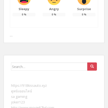
Sleepy
Angry
Surprise
0
%
0
%
0
%
…
Search
for:
https://918kissauto.xyz
ดูหนังออนไลน์
sa gaming
joker123
http://www.movie87hd.com