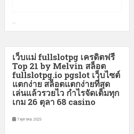
…
เว็บแม่ fullslotpg เครดิตฟรี
Top 21 by Melvin สล็อต
fullslotpg.io pgslot เว็บไซต์
แตกง่าย สล็อตแตกง่ายที่สุด
เล่นแล้วรวยไว กำไรจัดเต็มทุก
เกม 26 ตุลา 68 casino
7 ตุลาคม 2025