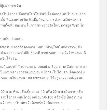
คุ้มค่ากว่าเดิม
ต่อไปคือการเลือกรับโปรโมชั่นที่เอื้อต่อการเล่นในระยะยาว
ั่นเงินออมรายวันเพื่อเพิ่มอำนาจการต่อยอดเงินทุนของ
รวมทั้งเพิ่มช่องทางในการชนะรางวัลใหญ่ (Mega Win) ได้
งินหมื่น เงินแสน
ี่ดีขอรับ แต่ว่าถ้าคุณกดสปินแบบมั่วๆโดยไม่มีการวางเป้า
ช่วงระยะเวลาไม่ถึง 5 นาที จากประสบการณ์จริงของผม นี่
เงินได้จริง:
็มีความผันแปรต่ำถึงปานกลาง เกมอย่าง Supreme Caishen (เทว
เป็นเกมที่จ่ายรางวัลย่อยบ่อย แม้ว่าจะไม่ได้แจกแจ็คพอตตู้ม
บประคองเงินลงทุน 100 บาทของเราให้อยู่รอดรวมทั้งสะสม
มีทุน 100 บาท ห้ามปรับเบ็ตตาละ 10 หรือ 20 บาทเด็ดขาดครับ
พวกเรามีโอกาสหมุนได้อย่างน้อย 50-100 ครั้ง ซึ่งเป็นจำนวน
ยเครื่องหมายโบนัสหรือฟีเจอร์ฟรีสปินออกมา