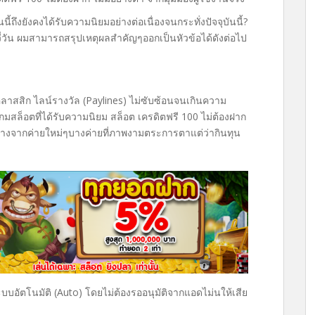
้ถึงยังคงได้รับความนิยมอย่างต่อเนื่องจนกระทั่งปัจจุบันนี้?
วี่วัน ผมสามารถสรุปเหตุผลสำคัญๆออกเป็นหัวข้อได้ดังต่อไป
ามคลาสสิก ไลน์รางวัล (Paylines) ไม่ซับซ้อนจนเกินความ
กมสล็อตที่ได้รับความนิยม สล็อต เครดิตฟรี 100 ไม่ต้องฝาก
ต่างจากค่ายใหม่ๆบางค่ายที่ภาพงามตระการตาแต่ว่ากินทุน
บอัตโนมัติ (Auto) โดยไม่ต้องรออนุมัติจากแอดไม่นให้เสีย