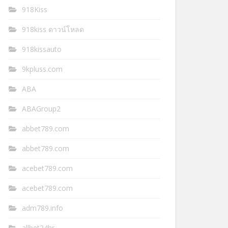
918Kiss
918kiss ดาวน์โหลด
918kissauto
9kpluss.com
ABA
ABAGroup2
abbet789.com
abbet789.com
acebet789.com
acebet789.com
adm789.info
allbet24hr