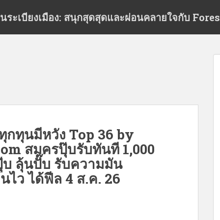
ะเบียงเมือง: สนุกสุดสุดและผ่อนคลายใจกับ Fore
 ทุกทุนมีหวัง Top 36 by
m สมครปุ๊บรับทันที 1,000
๊บ ลุ้นปั๊บ รับความมัน
นไว ได้ฟีล 4 ส.ค. 26