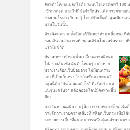
สิ่งที่ทำให้ผมแปลกใจคือ ระบบได้เครดิตฟรี 100 
เข้ามาก่อน และไม่มีข้อจำกัดประเด็นการฝากถอนอย่
ย่างเกมโรม่า (Roma) โดยปรับเบ็ตต่ำสุดเพียงแต่
บาทในวันนั้น
ด้วยจังหวะรวมทั้งอัลกอริทึมของค่าย สล็อตxo ท
ยอดเงินจนสามารถทำยอดเทิร์นโอเวอร์ครบจากที่ข
แรกในชีวิต
ประสบการณ์ตอนนั้นเปลี่ยนความคิดผม
ไปอย่างสิ้นเชิง มันทำให้ผมรู้ว่าถ้าหาก
พวกเราเลือกเว็บป้อมอาจ ไม่มีอันตราย
และก็เป็นเว็บตรง โปรโมชั่นแจกทุนฟรี
กลุ่มนี้คือ “บันไดสู่ผลกำไร” ที่จริงจริง แต่
แน่ๆนะครับว่า สล็อตออนไลน์มีจังหวะขึ้น
มีลง
บางวันหากผมมีความรู้สึกว่าระบบของสล็อตเริ่มตึ
กระจัดกระจายความเสี่ยงที่ สล็อตเว็บตรง เพื่อใช้
ระจายการเสี่ยงที่คนเล่นการพนันผู้คนจำนวนมาก
สล็อตxo จุดเด่นของเกมสล็อตยอดนิยม สล็อตเครดิต