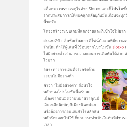
สล็อตxo เพราะเหตุไรค่าย Slotxo และก็โปรโมชั่นนี
จากประสบการณ์ที่ผมคลุกคลีอยู่กับมันเกือบจะทุก
นี้ขอรับ
โครงสร้างระบบเกมที่แตกง่ายและก็เข้าใจไม่ยาก
slotxo24hr ลือชื่อเรื่องการดีไซน์ตัวเกมที่มีคว
จำเป็น ทำให้ผู้เล่นที่ใช้ทุนจากโปรโมชั่น
slotxo
เ
ไม่มีอย่างต่ำ สามารถวางแผนการเดิมพันได้ง่าย 
ไวมาก
อิสระทางการเงินที่จริงจริงด้วย
ระบบไม่มีอย่างต่ำ
คำว่า “ไม่มีอย่างต่ำ” คือหัวใจ
หลักของโปรโมชั่นนี้ครับผม
เนื่องจากมันมีความหมายว่าคุณมี
เงินเหลือติดบัญชีเพียงนิดหน่อย
หรือต้องการถอนเงินกำไรหลักสิบ
หลักร้อยออกไปใช้ ก็สามารถทำเป็นในทันทีผ่านระบ
เวลา