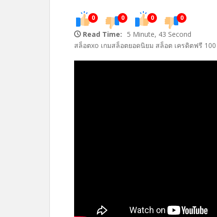
0
0
0
0
Read Time:
5 Minute, 43 Second
สล็อตxo เกมสล็อตยอดนิยม สล็อต เครดิตฟรี 100 ไ