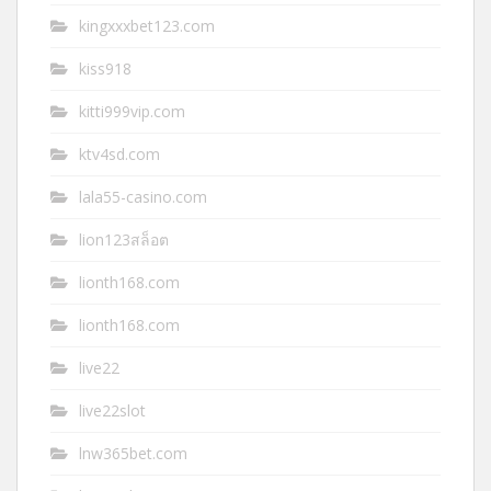
kingxxxbet123.com
kiss918
kitti999vip.com
ktv4sd.com
lala55-casino.com
lion123สล็อต
lionth168.com
lionth168.com
live22
live22slot
lnw365bet.com