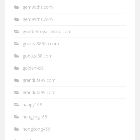
gem99ths.com
gem99ths.com
goatbetroyalcasino.com
goatza888fin.com
gobaza88.com
golden456
grandufa99.com
grandufa99.com
happy168
hengjing168
hongkong456