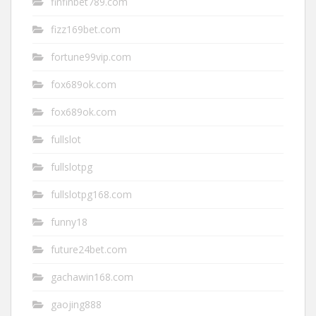
finfinbet789.com
fizz169bet.com
fortune99vip.com
fox689ok.com
fox689ok.com
fullslot
fullslotpg
fullslotpg168.com
funny18
future24bet.com
gachawin168.com
gaojing888