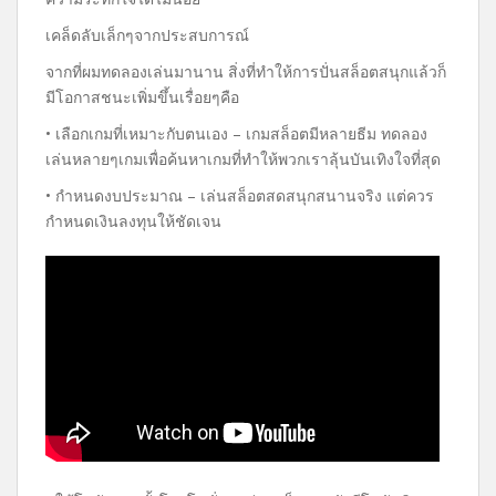
เคล็ดลับเล็กๆจากประสบการณ์
จากที่ผมทดลองเล่นมานาน สิ่งที่ทำให้การปั่นสล็อตสนุกแล้วก็
มีโอกาสชนะเพิ่มขึ้นเรื่อยๆคือ
• เลือกเกมที่เหมาะกับตนเอง – เกมสล็อตมีหลายธีม ทดลอง
เล่นหลายๆเกมเพื่อค้นหาเกมที่ทำให้พวกเราลุ้นบันเทิงใจที่สุด
• กำหนดงบประมาณ – เล่นสล็อตสดสนุกสนานจริง แต่ควร
กำหนดเงินลงทุนให้ชัดเจน