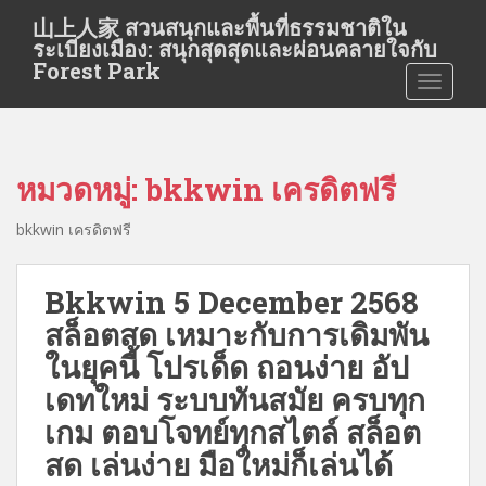
S
山上人家 สวนสนุกและพื้นที่ธรรมชาติใน
k
ระเบียงเมือง: สนุกสุดสุดและผ่อนคลายใจกับ
i
Forest Park
TOGGLE
p
t
o
m
หมวดหมู่:
bkkwin เครดิตฟรี
a
i
bkkwin เครดิตฟรี
n
c
o
Bkkwin 5 December 2568
n
สล็อตสด เหมาะกับการเดิมพัน
t
ในยุคนี้ โปรเด็ด ถอนง่าย อัป
e
n
เดทใหม่ ระบบทันสมัย ครบทุก
t
เกม ตอบโจทย์ทุกสไตล์ สล็อต
สด เล่นง่าย มือใหม่ก็เล่นได้