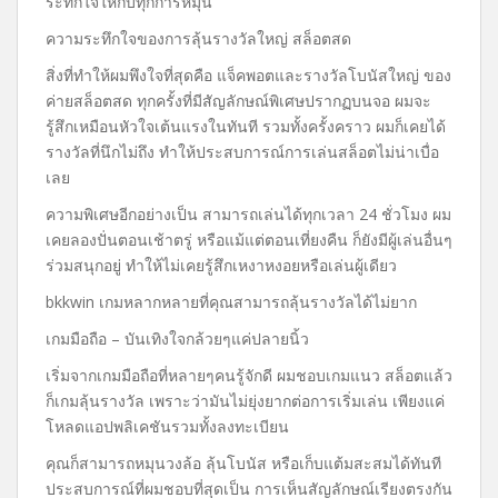
ระทึกใจให้กับทุกการหมุน
ความระทึกใจของการลุ้นรางวัลใหญ่ สล็อตสด
สิ่งที่ทำให้ผมพึงใจที่สุดคือ แจ็คพอตและรางวัลโบนัสใหญ่ ของ
ค่ายสล็อตสด ทุกครั้งที่มีสัญลักษณ์พิเศษปรากฏบนจอ ผมจะ
รู้สึกเหมือนหัวใจเต้นแรงในทันที รวมทั้งครั้งคราว ผมก็เคยได้
รางวัลที่นึกไม่ถึง ทำให้ประสบการณ์การเล่นสล็อตไม่น่าเบื่อ
เลย
ความพิเศษอีกอย่างเป็น สามารถเล่นได้ทุกเวลา 24 ชั่วโมง ผม
เคยลองปั่นตอนเช้าตรู่ หรือแม้แต่ตอนเที่ยงคืน ก็ยังมีผู้เล่นอื่นๆ
ร่วมสนุกอยู่ ทำให้ไม่เคยรู้สึกเหงาหงอยหรือเล่นผู้เดียว
bkkwin เกมหลากหลายที่คุณสามารถลุ้นรางวัลได้ไม่ยาก
เกมมือถือ – บันเทิงใจกล้วยๆแค่ปลายนิ้ว
เริ่มจากเกมมือถือที่หลายๆคนรู้จักดี ผมชอบเกมแนว สล็อตแล้ว
ก็เกมลุ้นรางวัล เพราะว่ามันไม่ยุ่งยากต่อการเริ่มเล่น เพียงแค่
โหลดแอปพลิเคชันรวมทั้งลงทะเบียน
คุณก็สามารถหมุนวงล้อ ลุ้นโบนัส หรือเก็บแต้มสะสมได้ทันที
ประสบการณ์ที่ผมชอบที่สุดเป็น การเห็นสัญลักษณ์เรียงตรงกัน