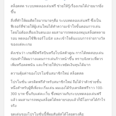
สล็อตสด ระบบทดลองเล่นฟรี ช่วยให้รู้เรื่องเกมได้ง่ายมากยิ่ง
ขึ้น
สิ่งที่ทำให้ผมติดใจมากมายๆคือ ระบบทดลองเล่นฟรี ซึ่งเป็น
ฟีเจอร์ที่ช่วยให้ผู้เล่นใหม่ได้ทำความเข้าใจขั้นตอนการเล่น
โดยไม่ต้องเสี่ยงเงินตนเอง ผมสามารถทดลองหมุนสล็อตหลาย
รอบ ทดลองใช้ฟีเจอร์โบนัส และเข้าใจต้นแบบการจ่ายรางวัล
ของแต่ละเกม
ดังเช่นว่า เกมที่มีฟรีสปินหรือโบนัสตัวคูณ การได้ทดสอบเล่น
ก่อนทำให้ผมวางแผนการเล่นก้าวหน้าขึ้น ทราบจังหวะที่ควร
เพิ่มหรือลดพนัน และก็ช่วยให้ประหยัดเงินทุนได้มาก
ความคุ้มค่าของโปรโมชั่นสมาชิกใหม่ สล็อตสด
โปรโมชั่น เครดิตฟรีสำหรับสมาชิกใหม่ ถือได้ว่าตัวช่วยชั้น
หนึ่งสำหรับผู้ที่เพิ่งจะเริ่มเล่น ผมเองได้รับเครดิตฟรีราว 100-
300 บาท ขึ้นกับแต่ละเว็บ ซึ่งพอรวมกับระบบทดลองเล่นฟรี
แล้ว ผมสามารถหมุนสล็อตได้หลายรอบแล้วก็มีโอกาสได้กำไร
จริง
จุดเด่นของโปรโมชั่นนี้ที่ผมสัมผัสได้โดยตรงคือ: