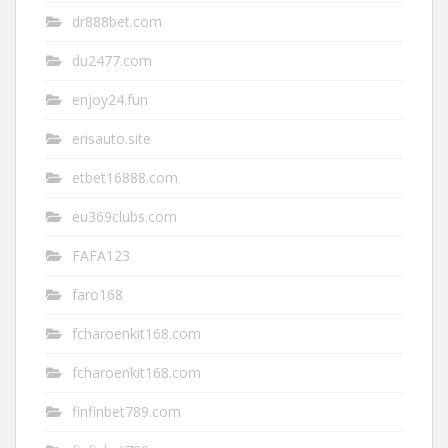
dr888bet.com
du2477.com
enjoy24.fun
erisauto.site
etbet16888.com
eu369clubs.com
FAFA123
faro168
fcharoenkit168.com
fcharoenkit168.com
finfinbet789.com