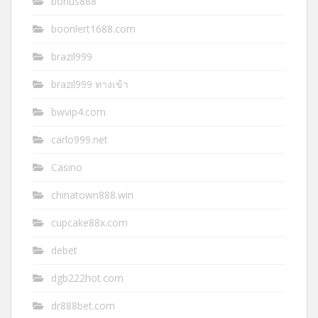
bonus888
boonlert1688.com
brazil999
brazil999 ทางเข้า
bwvip4.com
carlo999.net
Casino
chinatown888.win
cupcake88x.com
debet
dgb222hot.com
dr888bet.com