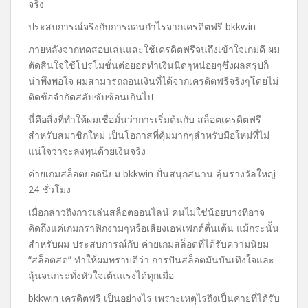
จริง
ประสบการณ์จริงกับการถอนกำไรจากเครดิตฟรี bkkwin
ภายหลังจากทดสอบเล่นและใช้เครดิตฟรีจนถึงเข้าใจเกมดี ผม
ตัดสินใจใช้โปรโมชั่นต่อยอดทำเงินนิดๆหน่อยๆซึ่งผลสรุปก็
น่าพึงพอใจ ผมสามารถถอนเงินที่ได้จากเครดิตฟรีจริงๆโดยไม่
ติดข้อจำกัดสลับซับซ้อนเกินไป
นี่คือสิ่งที่ทำให้ผมเชื่อมั่นว่าการเริ่มต้นกับ สล็อตเครดิตฟรี
สำหรับสมาชิกใหม่ เป็นโอกาสที่คุ้มมากๆสำหรับมือใหม่ที่ไม่
แน่ใจว่าจะลงทุนด้วยเงินจริง
ค่ายเกมสล็อตยอดนิยม bkkwin ปั่นสนุกสนาน ลุ้นรางวัลใหญ่
24 ชั่วโมง
เมื่อกล่าวถึงการเล่นสล็อตออนไลน์ คนไม่ใช่น้อยบางทีอาจ
คิดถึงแค่เกมกราฟิกงามๆหรือเสียงเอฟเฟกต์ตื่นเต้น แม้กระนั้น
สำหรับผม ประสบการณ์กับ ค่ายเกมสล็อตที่ได้รับความนิยม
“สล็อตสด” ทำให้ผมทราบดีว่า การปั่นสล็อตมันบันเทิงใจและ
ลุ้นจนกระทั่งหัวใจเต้นแรงได้ทุกเมื่อ
bkkwin เครดิตฟรี เป็นอย่างไร เพราะเหตุไรถึงเป็นค่ายที่ได้รับ