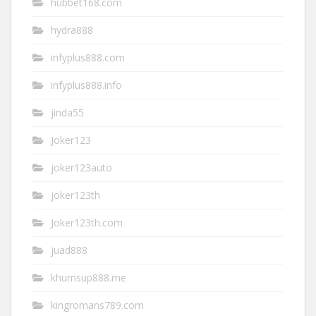
hubbet168.com
hydra888
infyplus888.com
infyplus888.info
jinda55
Joker123
joker123auto
joker123th
Joker123th.com
juad888
khumsup888.me
kingromans789.com