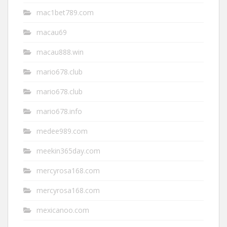
mac1bet789.com
macau69
macau888.win
mario678.club
mario678.club
mario678.info
medee989.com
meekin365day.com
mercyrosa168.com
mercyrosa168.com
mexicanoo.com