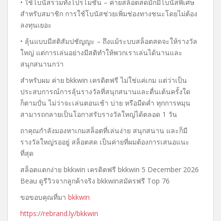
• ใช้โบนัสรวมทั้งโปรโมชั่น – ค่ายสล็อตสดมักมีโบนัสพิเศษ
สำหรับสมาชิก การใช้โบนัสช่วยเพิ่มช่องทางชนะโดยไม่ต้อง
ลงทุนเยอะ
• ลุ้นแบบมีสติสัมปชัญญะ – ถึงแม้ระบบสล็อตสดจะให้รางวัล
ใหญ่ แต่การเล่นอย่างมีสติทำให้พวกเราเล่นได้นานและ
สนุกสนานกว่า
สำหรับผม ค่าย bkkwin เครดิตฟรี ไม่ใช่แค่เกม แต่ว่าเป็น
ประสบการณ์การลุ้นรางวัลที่สนุกสนานและตื่นเต้นครั้งใด
ก็ตามปั่น ไม่ว่าจะเล่นตอนเช้า บ่าย หรือมืดค่ำ ทุกการหมุน
สามารถกลายเป็นโอกาสรับรางวัลใหญ่ได้ตลอด 1 วัน
ถาคุณกำลังมองหาเกมสล็อตที่เล่นง่าย สนุกสนาน และก็มี
รางวัลใหญ่รออยู่ สล็อตสด เป็นค่ายที่ผมต้องการเสนอแนะ
ที่สุด
สล็อตแตกง่าย bkkwin เครดิตฟรี bkkwin 5 December 2026
Beau ดูรีวิวจากลูกค้าจริง bkkwinสมัครฟรี Top 76
ขอขอบคุณที่มา
bkkwin
https://rebrand.ly/bkkwin