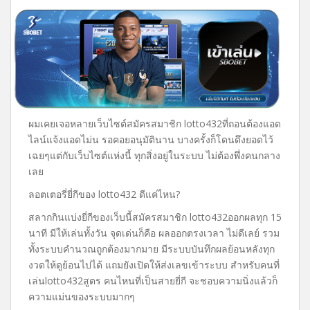
ผมเคยเจอหลายเว็บไซต์สมัครสมาชิก lotto432ที่ถอนต้องแอด
ไลน์แจ้งแอดไม่น รอคอยอนุมัตินาน บางครั้งก็โดนดึงยอดไว้
เฉยๆแต่กับเว็บไซต์แห่งนี้ ทุกสิ่งอยู่ในระบบ ไม่ต้องพึ่งคนกลาง
เลย
ลอตเตอรี่ยี่กีของ lotto432 ดีแค่ไหน?
สลากกินแบ่งยี่กีของเว็บนี้สมัครสมาชิก lotto432ออกผลทุก 15
นาที มีให้เล่นทั้งวัน จุดเด่นก็คือ ผลออกตรงเวลา ไม่ดีเลย์ รวม
ทั้งระบบคำนวณถูกต้องมากมาย มีระบบบันทึกผลย้อนหลังทุก
งวดให้ดูย้อนไปได้ แถมยังเปิดให้ส่งเลขเข้าระบบ สำหรับคนที่
เล่นlotto432สูตร คนไหนที่เป็นสายยี่กี จะชอบความนิ่งแล้วก็
ความแม่นของระบบมากๆ