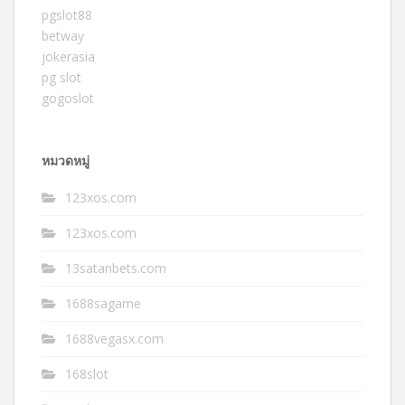
pgslot88
betway
jokerasia
pg slot
gogoslot
หมวดหมู่
123xos.com
123xos.com
13satanbets.com
1688sagame
1688vegasx.com
168slot