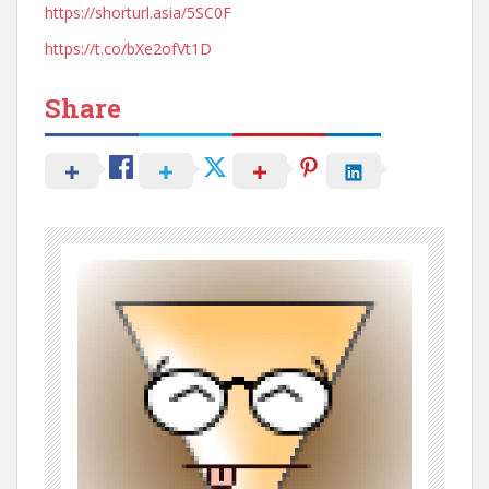
https://shorturl.asia/5SC0F
https://t.co/bXe2ofVt1D
Share