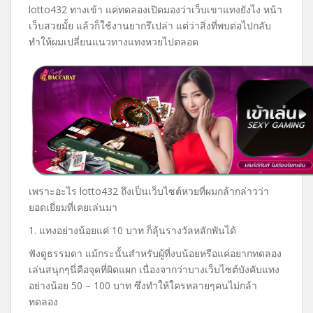
lotto432 ทางเข้า แค่ทดลองเปิดมองว่าเว็บเขาแทงยังไง หน้า
เว็บสวยมั้ย แล้วก็ใช้งานยากรึเปล่า แต่ว่าสิ่งที่พบต่อไปกลับ
ทำให้ผมเปลี่ยนแนวทางแทงหวยไปตลอด
เพราะอะไร lotto432 ถึงเป็นเว็บไซต์หวยที่ผมกล้ากล่าวว่า
ยอดเยี่ยมที่เคยเล่นมา
1. แทงอย่างน้อยแค่ 10 บาท ก็ลุ้นรางวัลหลักพันได้
ฟังดูธรรมดา แม้กระนั้นสำหรับผู้ที่งบน้อยหรือแค่อยากทดลอง
เล่นสนุกๆนี่คือจุดที่ผิดแผก เนื่องจากว่าบางเว็บไซต์บังคับแทง
อย่างน้อย 50 – 100 บาท ซึ่งทำให้ใครหลายๆคนไม่กล้า
ทดลอง