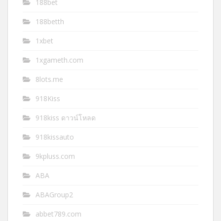
188bet
188betth
1xbet
1xgameth.com
8lots.me
918Kiss
918kiss ดาวน์โหลด
918kissauto
9kpluss.com
ABA
ABAGroup2
abbet789.com