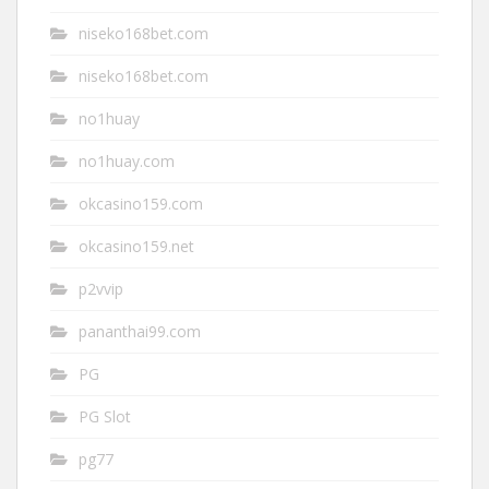
niseko168bet.com
niseko168bet.com
no1huay
no1huay.com
okcasino159.com
okcasino159.net
p2vvip
pananthai99.com
PG
PG Slot
pg77