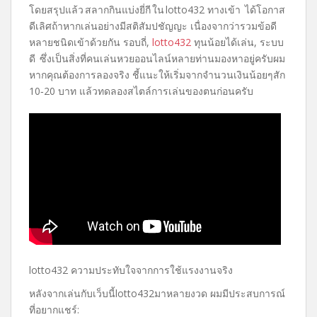
โดยสรุปแล้ว สลากกินแบ่งยี่กี ใน lotto432 ทางเข้า ได้โอกาส
ดีเลิศถ้าหากเล่นอย่างมีสติสัมปชัญญะ เนื่องจากว่ารวมข้อดี
หลายชนิดเข้าด้วยกัน รอบถี่,
lotto432
ทุนน้อยได้เล่น, ระบบ
ดี ซึ่งเป็นสิ่งที่คนเล่นหวยออนไลน์หลายท่านมองหาอยู่ครับผม
หากคุณต้องการลองจริง ชี้แนะให้เริ่มจากจำนวนเงินน้อยๆสัก
10‑20 บาท แล้วทดลองสไตล์การเล่นของตนก่อนครับ
lotto432 ความประทับใจจากการใช้แรงงานจริง
หลังจากเล่นกับเว็บนี้lotto432มาหลายงวด ผมมีประสบการณ์
ที่อยากแชร์: