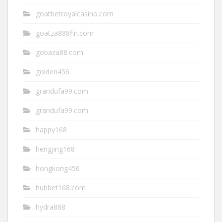
goatbetroyalcasino.com
goatza888fin.com
gobaza88.com
golden456
grandufa99.com
grandufa99.com
happy168
hengjing168
hongkong456
hubbet168.com
hydra888