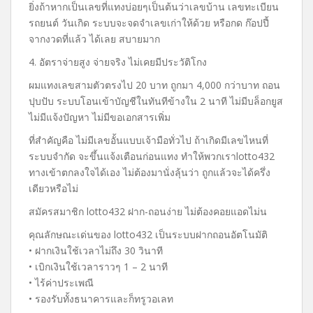
ยิ่งถ้าหากเป็นเลขที่แทงบ่อยๆเป็นต้นว่าเลขบ้าน เลขทะเบียน
รถยนต์ วันเกิด ระบบจะจดจำเลขเก่าให้ด้วย หรือกด ก๊อปปี้
จากงวดที่แล้ว ได้เลย สบายมาก
4. อัตราจ่ายสูง จ่ายจริง ไม่เคยมีประวัติโกง
ผมแทงเลขสามตัวตรงไป 20 บาท ถูกมา 4,000 กว่าบาท ถอน
ปุบปับ ระบบโอนเข้าบัญชีในทันทีข้างใน 2 นาที ไม่มีบล็อกยูส
ไม่มีแจ้งปัญหา ไม่มีขอเอกสารเพิ่ม
ที่สำคัญคือ ไม่มีเลขอั้นแบบเจ้ามือทั่วไป ถ้าเกิดมีเลขไหนที่
ระบบจำกัด จะขึ้นแจ้งเตือนก่อนแทง ทำให้พวกเราlotto432
ทางเข้าตกลงใจได้เอง ไม่ต้องมานั่งลุ้นว่า ถูกแล้วจะได้ครึ่ง
เดียวหรือไม่
สมัครสมาชิก lotto432 ฝาก-ถอนง่าย ไม่ต้องคอยแอดไม่น
คุณลักษณะเด่นของ lotto432 เป็นระบบฝากถอนอัตโนมัติ
• ฝากเงินใช้เวลาไม่ถึง 30 วินาที
• เบิกเงินใช้เวลาราวๆ 1 – 2 นาที
• ไร้ค่าประเพณี
• รองรับทั้งธนาคารและก็ทรูวอเลท