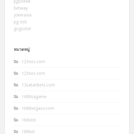
pgslot88
betway
jokerasia
pg slot
gogoslot
หมวดหมู่
123xos.com
123xos.com
13satanbets.com
1688sagame
1688vegasx.com
168slot
188bet