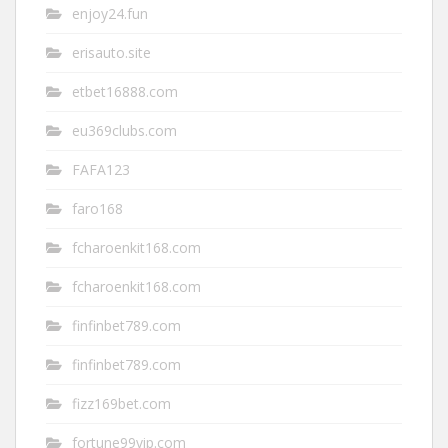
enjoy24.fun
erisauto.site
etbet16888.com
eu369clubs.com
FAFA123
faro168
fcharoenkit168.com
fcharoenkit168.com
finfinbet789.com
finfinbet789.com
fizz169bet.com
fortune99vip.com