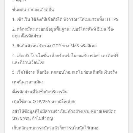
ขั้นตอน รายละเอียดสั้น
1. เข้าเว็บ ใช้ลิงก์ที่เชื่อถือได้ พิจารณาโดเมนรวมทั้ง HTTPS
2. คลิกสมัคร กรอกข้อมูลพื้นฐาน: เบอร์โทรศัพท์ อีเมล ชื่อ-
สกุล ตั้งรหัสผ่าน
3. ยืนยันตัวตน รับรอง OTP ทาง SMS หรืออีเมล
4. เลือกรับโปรโมชั่น เลือกรับหรือไม่ยอมรับ etbet เครดิตฟรี
และก็อ่านเงื่อนไข
5. เริ่มใช้งาน ล็อกอิน ทดสอบโหมดเดโมก่อนเดิมพันเงินจริง
เทคนิคเวลาสมัคร
ตั้งรหัสผ่านที่ไม่ซ้ำกับบริการอื่น
เปิดใช้งาน OTP/2FA หากมีให้เลือก
อย่าให้ข้อมูลที่ไม่มีความจำเป็น ตัวอย่างเช่น หมายเลขบัตร
ประชาชน ถ้าไม่สำคัญ
เก็บหลักฐานการสมัครแล้วก็การรับโบนัสไว้เสมอ