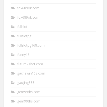
fox689ok.com
fox689ok.com
fullslot
fullslotpg
fullslotpg168.com
funny18
future24bet.com
gachawin168.com
gaojing888
gem99ths.com
gem99ths.com