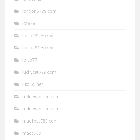
london6789.com
lot888
lotto432 ทางเข้า
lotto432 ทางเข้า
lotto77
luckycat789.com
lux555.net
m4newonline.com
m4newonline.com
mac1bet789.com
macau69