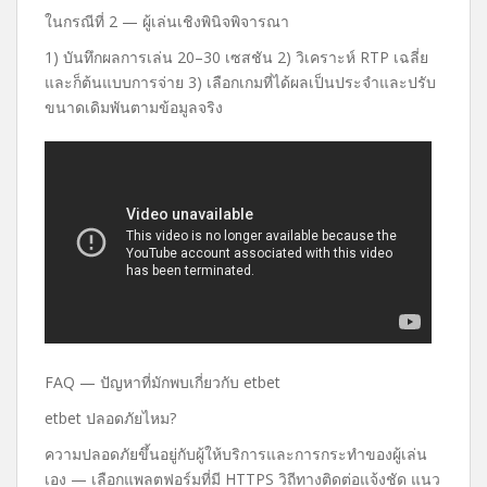
ในกรณีที่ 2 — ผู้เล่นเชิงพินิจพิจารณา
1) บันทึกผลการเล่น 20–30 เซสชัน 2) วิเคราะห์ RTP เฉลี่ย
และก็ต้นแบบการจ่าย 3) เลือกเกมที่ได้ผลเป็นประจำและปรับ
ขนาดเดิมพันตามข้อมูลจริง
FAQ — ปัญหาที่มักพบเกี่ยวกับ etbet
etbet ปลอดภัยไหม?
ความปลอดภัยขึ้นอยู่กับผู้ให้บริการและการกระทำของผู้เล่น
เอง — เลือกแพลตฟอร์มที่มี HTTPS วิถีทางติดต่อแจ้งชัด แนว