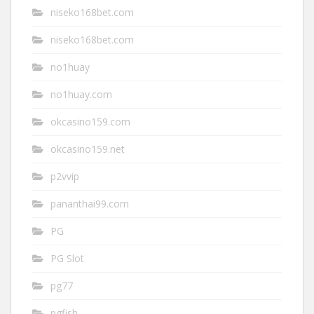
niseko168bet.com
niseko168bet.com
no1huay
no1huay.com
okcasino159.com
okcasino159.net
p2vvip
pananthai99.com
PG
PG Slot
pg77
pgfish