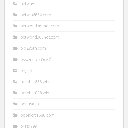
betway
betwin6666.com
betworld369hot.com
betworld369hot.com
bio285th.com
bkkwin เครดิตฟรี
bng55
bombet888.win
bombet888.win
bonus888
boonlert1688.com
brazil999