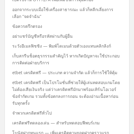
ออกจากระบบเมื่อใช้เครื่องสาธารณะ แล้วก็หลีกเลี่ยงการ
เลือก “จดจำฉัน”
ข้อควรตรึกตรอง
อย่าแชร์บัญชีหรือรหัสผ่านกับผู้อื่น
ระวังอีเมลฟิชชิง — พิมพ์โดเมนด้วยตัวเองแทนคลิกลิงก์
เก็บสกรีนช็อตธุรกรรมสำคัญไว้ หากเกิดปัญหาจะใช้ประกอบ
การติดต่อฝ่ายบริการ
etbet เครดิตฟรี — ประเภท ความจำกัด แล้วก็การใช้ให้คุ้ม
etbet เครดิตฟรี เป็นโปรโมชั่นที่ช่วยให้ผู้เล่นทดสอบเกมโดย
ไม่ต้องเสียเงินจริง แต่ว่าเครดิตฟรีมักมาพร้อมเทิร์นโอเวอร์
ข้อจำกัดเกม รวมทั้งข้อตกลงการถอน จะต้องอ่านเนื้อหาก่อน
รับทุกครั้ง
จำพวกเครดิตฟรีทั่วไป
เครดิตฟรีทดลองเล่น — สำหรับทดสอบฟีพบร์เกม
โบนัสฝากหนแรก — เพิ่มเครดิตตามยอดฝากคราวแรก