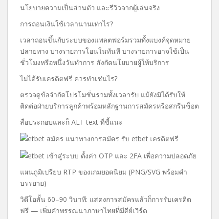
นโยบายความเป็นส่วนตัว และรีวิวจากผู้เล่นจริง
การถอนเงินใช้เวลานานเท่าไร?
เวลาถอนขึ้นกับระบบของแพลตฟอร์มรวมทั้งแบงค์จุดหมาย
ปลายทาง บางรายการโอนในทันที บางรายการอาจใช้เป็น
ชั่วโมงหรือหนึ่งวันทำการ สังกัดนโยบายผู้ให้บริการ
ไม่ได้รับเครดิตฟรี ควรทำเช่นไร?
ตรวจดูข้อจำกัดโปรโมชั่นรวมทั้งเวลารับ แม้ยังมิได้รับให้
ติดต่อฝ่ายบริการลูกค้าพร้อมหลักฐานการสมัครหรือสกรีนช็อต
สื่อประกอบและก็ ALT text ที่ชี้แนะ
แผนภูมิเปรียบ RTP ของเกมยอดนิยม (PNG/SVG พร้อมคำ
บรรยาย)
วิดีโอสั้น 60–90 วินาที: แสดงการสมัครแล้วก็การรับเครดิต
ฟรี — เพิ่มคำพรรณนาภาษาไทยที่มีคีย์เวิร์ด