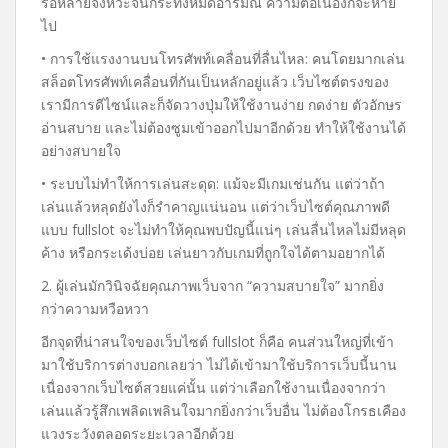
รอหลายจังหวะจนกระทั่งหมดอารมณ์ ความต่อเนื่องก็จะหาย
ไป
• การใช้แรงงานบนโทรศัพท์เคลื่อนที่ลื่นไหล: คนโดยมากเล่น
สล็อตโทรศัพท์เคลื่อนที่กันเป็นหลักอยู่แล้ว เว็บไซต์ตรงของ
เรามีการดีไซน์และก็จัดวางปุ่มให้ใช้งานง่าย กดง่าย ตัวอักษร
อ่านสบาย และไม่ต้องซูมเข้าออกไปมาอีกด้วย ทำให้ใช้งานได้
อย่างสบายใจ
• ระบบไม่ทำให้การเล่นสะดุด: แม้จะมีเกมเช่นกัน แต่ว่าถ้า
เล่นแล้วหลุดยังไงก็รำคาญแน่นอน แต่ว่าเว็บไซต์คุณภาพดี
แบบ fullslot จะไม่ทำให้คุณพบปัญนี้แน่ๆ เล่นลื่นไหลไม่มีหลุด
ค้าง หรือกระเด้งบ่อย เล่นยาวกับเกมที่ถูกใจได้ตามอยากได้
2. ผู้เล่นมักวินิจฉัยคุณภาพเว็บจาก “ความสบายใจ” มากยิ่ง
กว่าความหวือหวา
อีกจุดที่น่าสนใจของเว็บไซต์ fullslot ก็คือ คนส่วนใหญ่ที่เข้า
มาใช้บริการต่างบอกเลยว่า ไม่ได้เข้ามาใช้บริการเว็บนี้นาน
เนื่องจากเว็บไซต์สวยแค่นั้น แต่ว่าเลือกใช้งานเนื่องจากว่า
เล่นแล้วรู้สึกเพลิดเพลินใจมากยิ่งกว่าเว็บอื่น ไม่ต้องโกรธเคือง
แวงระวังตลอดระยะเวลาอีกด้วย