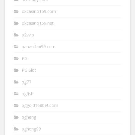
okcasino159.com
okcasino159.net
p2vvip
pananthai99.com
PG
PG Slot
pg77
pgfish
pggold168bet.com
pgheng
pgheng99