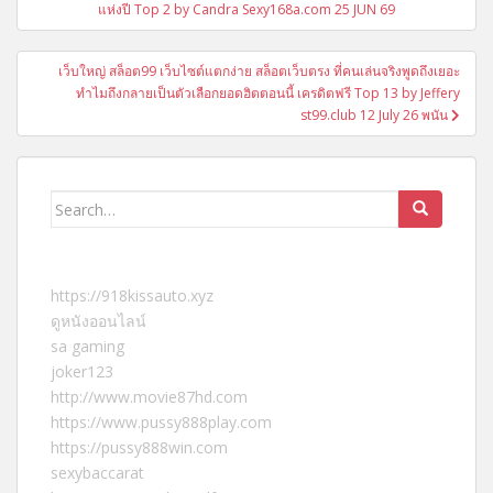
แห่งปี Top 2 by Candra Sexy168a.com 25 JUN 69
เว็บใหญ่ สล็อต99 เว็บไซต์แตกง่าย สล็อตเว็บตรง ที่คนเล่นจริงพูดถึงเยอะ
ทำไมถึงกลายเป็นตัวเลือกยอดฮิตตอนนี้ เครดิตฟรี Top 13 by Jeffery
st99.club 12 July 26 พนัน
Search
for:
https://918kissauto.xyz
ดูหนังออนไลน์
sa gaming
joker123
http://www.movie87hd.com
https://www.pussy888play.com
https://pussy888win.com
sexybaccarat