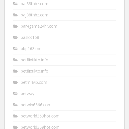
baj88thbz.com
baj88thbz.com
bar4game24hr.com
baslot168
bbp168.me
betflixtikto.info
betflixtikto.info
betm4vip.com
betway
betwin6666.com
betworld369hot.com
betworld369hot.com