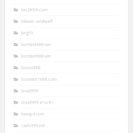
bio285th.com
bkkwin เครดิตฟรี
bng55
bombet888.win
bombet888.win
bonus888
boonlert1688.com
brazil999
brazil999 ทางเข้า
bwvip4.com
carlo999.net