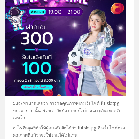
ผมจะพามาดูเลยว่า การวัดคุณภาพของเว็บไซต์ fullslotpg
ของพวกเรานั้น พวกเราวัดกันจากอะไรบ้าง มาดูกันเลยครับ
เลทโก!
อะไรคือจุดที่ทำให้ผู้เล่นสัมผัสได้ว่า fullslotpg คือเว็บไซต์ตรง
คุณภาพดีแม้ว่าจะใช้งานได้ไม่นาน