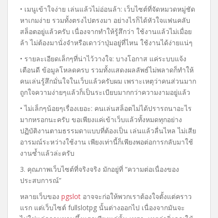
• เมนูเข้าใจง่าย เล่นแล้วไม่อ่อนล้า: เว็บไซต์ที่จัดหมวดหมู่ชัด
หาเกมง่าย รวมทั้งตรงไปตรงมา อย่างไรก็ได้หัวใจแฟนคลับ
สล็อตอยู่แล้วครับ เนื่องจากทำให้รู้สึกว่า ใช้งานแล้วไม่เมื่อย
ล้า ไม่ต้องมานั่งจำหรือเดาว่าปุ่มอยู่ที่ไหน ใช้งานได้ง่ายแน่ๆ
• รายละเอียดเล็กๆที่น่าไว้วางใจ: บางโอกาส แค่ระบบแจ้ง
เตือนดี ข้อมูลโหลดครบ รวมทั้งแสดงผลลัพธ์ไม่พลาดก็ทำให้
คนเล่นรู้สึกมั่นใจในเว็บแล้วครับผม เพราะเหตุว่าคนส่วนมาก
ถูกใจความง่ายๆแล้วก็เป็นระเบียบมากกว่าความงามอยู่แล้ว
• ไม่เล็กๆน้อยๆเรื่องเยอะ: คนเล่นสล็อตไม่ได้ปรารถนาอะไร
มากหรอกนะครับ ขอเพียงแค่เข้าเว็บแล้วทั้งหมดทุกอย่าง
ปฏิบัติงานตามธรรมดาแบบที่ต้องเป็น เล่นแล้วลื่นไหล ไม่เสีย
อารมณ์ระหว่างใช้งาน เพียงเท่านี้ก็เพียงพอต่อการกลับมาใช้
งานซ้ำแล้วล่ะครับ
3. คุณภาพเว็บไซต์ที่จริงจริง มักอยู่ที่ “ความต่อเนื่องของ
ประสบการณ์”
หลายเว็บของ
pgslot
อาจจะก่อให้พวกเราต้องใจตั้งแต่คราว
แรก แต่เว็บไซต์ fullslotpg นั้นต่างออกไป เนื่องจากมันจะ