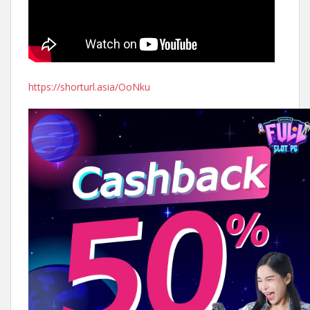
https://shorturl.asia/OoNku