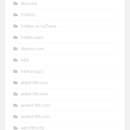
8lots.me
918Kiss
918kiss ดาวน์โหลด
918kissauto
9kpluss.com
ABA
ABAGroup2
abbet789.com
abbet789.com
acebet789.com
acebet789.com
adm789.info