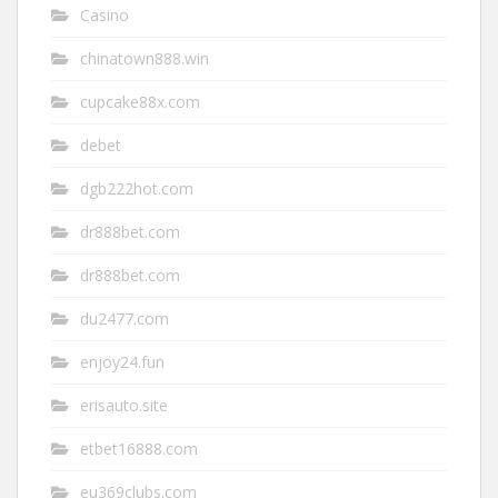
Casino
chinatown888.win
cupcake88x.com
debet
dgb222hot.com
dr888bet.com
dr888bet.com
du2477.com
enjoy24.fun
erisauto.site
etbet16888.com
eu369clubs.com