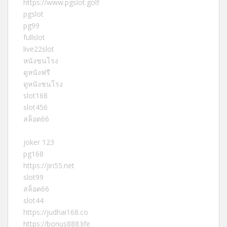
https://www.pgslot.golf
pgslot
pg99
fullslot
live22slot
หนังชนโรง
ดูหนังฟรี
ดูหนังชนโรง
slot168
slot456
สล็อต66
joker 123
pg168
https://jin55.net
slot99
สล็อต66
slot44
https://judhai168.co
https://bonus888.life