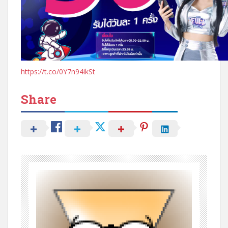
https://t.co/0Y7n94ikSt
Share