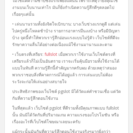
ไม่ใช่แค่ความซาบซึ้งแรกเพียงแค่นั้น เพราะเหตุว่ายิ่งคุณใช้
งานบนเว็บนานเท่าไร มันก็ยิ่งกำเนิดความรู้สึกดีๆตลอดไป
เรื่อยๆแค่นั้น
• เล่นนานรวมทั้งยังจิตใจเบิกบาน: บางเว็บช่วงแรกดูดี แต่เล่น
ไปครู่หนึ่งโหลดช้าบ้าง รายการอาหารมึนงงบ้าง หรือมีปัญหา
บ้าง จุดนี้ทำให้พวกเรารู้สึกอ่อนแรงแบบไม่รู้ตัว เว็บไซต์ที่ดีจะ
รักษาความลื่นได้อย่างต่อเนื่องแม้ใช้งานมานานและตาม
• เว็บตรงที่เสถียร:
fullslot
เมื่อพวกเราใช้งานเว็บไซต์ตรงที่
เสถียรแล้วก็ไม่เป็นอันตราย เราจะเริ่มคุ้นมือรวมทั้งใช้งานได้
แบบในทันที ความรู้สึกนี้สำคัญมากครับผม ด้วยเหตุว่าสมอง
พวกเราชอบสิ่งที่คาดการณ์ได้อยู่แล้ว การเล่นแบบไม่ต้อง
ระวังจะก่อให้เล่นอย่างสบายใจ
ประสิทธิภาพของเว็บไซต์ pgslot มิได้วัดแค่คำชวนเชื่อ แต่วัด
กันที่ความรู้สึกตอนใช้งาน
ในที่สุดแล้ว เว็บไซต์ pgslot ที่ดีรวมทั้งมีคุณภาพแบบ fullslot
นั้น มันมิได้วัดกันที่ปริมาณเกม ความแรงของโปรโมชัน หรือ
เรื่องอะไรที่เว็บไซต์โฆษณาเลยนะครับ
แม้กระนั้นมันกันที่ความรู้สึกตอนใช้งานจริงๆมากยิ่งกว่า