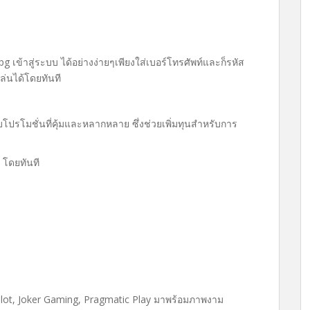
pg เข้าสู่ระบบ ได้อย่างง่ายๆเพียงใส่เบอร์โทรศัพท์และก็รหัส
เล่นได้โดยทันที
มอบโปรโมชั่นที่คุ้มและหลากหลาย ซึ่งช่วยเพิ่มทุนสำหรับการ
ี โดยทันที
 Slot, Joker Gaming, Pragmatic Play มาพร้อมภาพงาม