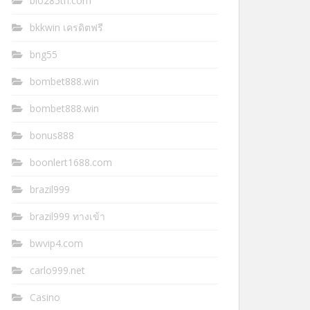
bio285th.com
bkkwin เครดิตฟรี
bng55
bombet888.win
bombet888.win
bonus888
boonlert1688.com
brazil999
brazil999 ทางเข้า
bwvip4.com
carlo999.net
Casino