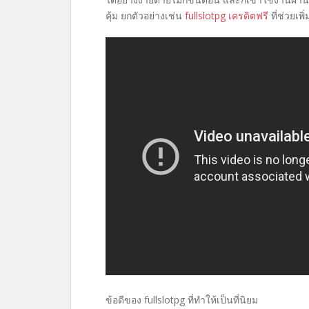
คุ้ม ยกตัวอย่างเช่น
fullslotpg เครดิตฟรี
ที่ช่วยเพ
ข้อดีของ fullslotpg ที่ทำให้เป็นที่นิยม