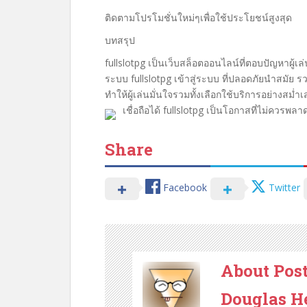
ติดตามโปรโมชั่นใหม่ๆเพื่อใช้ประโยชน์สูงสุด
บทสรุป
fullslotpg เป็นเว็บสล็อตออนไลน์ที่ตอบปัญหาผู้เล่น
ระบบ fullslotpg เข้าสู่ระบบ ที่ปลอดภัยนำสมัย รว
ทำให้ผู้เล่นมั่นใจรวมทั้งเลือกใช้บริการอย่างสม่
เชื่อถือได้ fullslotpg เป็นโอกาสที่ไม่ควรพลา
Share
Facebook
Twitter
About Pos
Douglas H