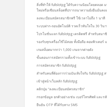
สิ่งที่ทำให้ fullslotpg ได้รับความนิยมโดยตลอด มา
ใหม่หรือเซียนสล็อตที่ปรารถนาความยั่งยืนมั่นค
ลงทะเบียนสมัครสมาชิกฟรี ใช้เวลาไม่ถึง 1 นาที
ระบบฝาก-ถอนอัตโนมัติ รวดเร็วทันใจใน 30 วินา
โปรโมชั่นแจก fullslotpg เครดิตฟรี สำหรับสมาชิก
รองรับทุกเครื่องใช้ไม้สอย ทั้งมือถือ คอมพิวเตอร์ 
เกมสล็อตมากกว่า 1,000 เกมจากค่ายดัง
ขั้นตอนการสมัครรวมทั้งเข้าระบบ fullslotpg
การสมัครสมาชิก fullslotpg
สำหรับคนที่ต้องการร่วมบันเทิงใจกับ fullslotpg 
เข้าสู่หน้าเว็บหลัก fullslotpg
คลิกปุ่ม “ลงทะเบียนสมัครสมาชิก”
กรอกข้อมูล ยกตัวอย่างเช่น เบอร์โทรศัพท์ และรห
ยืนยัน OTP ที่ได้รับทาง SMS