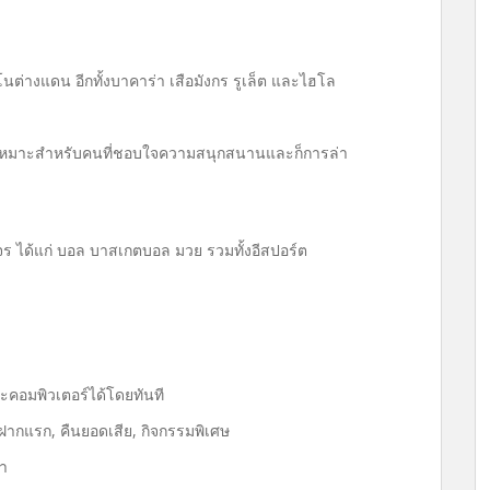
นต่างแดน อีกทั้งบาคาร่า เสือมังกร รูเล็ต และไฮโล
ง เหมาะสำหรับคนที่ชอบใจความสนุกสนานและก็การล่า
จร ได้แก่ บอล บาสเกตบอล มวย รวมทั้งอีสปอร์ต
ละคอมพิวเตอร์ได้โดยทันที
ากแรก, คืนยอดเสีย, กิจกรรมพิเศษ
ฬา