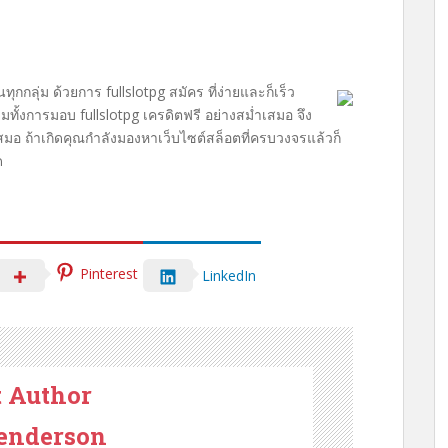
ทุกกลุ่ม ด้วยการ fullslotpg สมัคร ที่ง่ายและก็เร็ว
มทั้งการมอบ fullslotpg เครดิตฟรี อย่างสม่ำเสมอ จึง
ำเสมอ ถ้าเกิดคุณกำลังมองหาเว็บไซต์สล็อตที่ครบวงจรแล้วก็
ด
Pinterest
LinkedIn
t Author
enderson