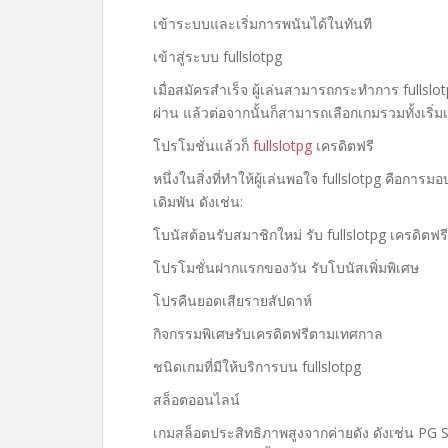
เข้าระบบและเริ่มการพนันได้ในทันที
เข้าสู่ระบบ fullslotpg
เมื่อสมัครสำเร็จ ผู้เล่นสามารถกระทำการ fullslot
ผ่าน แล้วต่อจากนั้นก็สามารถเลือกเกมรวมทั้งเริ่ม
โปรโมชั่นแล้วก็
fullslotpg
เครดิตฟรี
หนึ่งในสิ่งที่ทำให้ผู้เล่นพอใจ fullslotpg คือการ
เดิมพัน ดังเช่น:
โบนัสต้อนรับสมาชิกใหม่ รับ fullslotpg เครดิตฟร
โปรโมชั่นฝากแรกของวัน รับโบนัสเพิ่มพิเศษ
โปรคืนยอดเสียรายสัปดาห์
กิจกรรมพิเศษรับเครดิตฟรีตามเทศกาล
ชนิดเกมที่มีให้บริการบน fullslotpg
สล็อตออนไลน์
เกมสล็อตประสิทธิภาพสูงจากค่ายดัง ดังเช่น PG