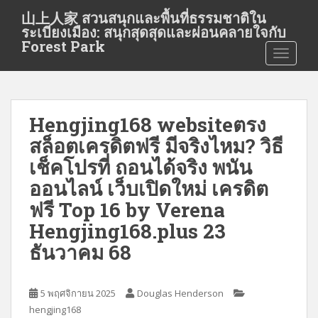
S
山上人家 สวนสนุกและพื้นที่ธรรมชาติใน
k
ระเบียงเมือง: สนุกสุดสุดและผ่อนคลายใจกับ
i
Forest Park
TOGGLE
p
t
o
m
Hengjing168 websiteตรง
a
i
สล็อตเครดิตฟรี มีจริงไหม? วิธี
n
เช็คโปรที่ ถอนได้จริง พนัน
c
ออนไลน์ เว็บเปิดใหม่ เครดิต
o
n
ฟรี Top 16 by Verena
t
Hengjing168.plus 23
e
ธันวาคม 68
n
t
5 พฤศจิกายน 2025
Douglas Henderson
hengjing168