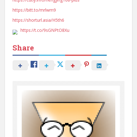
https://bitt.to/mrlwm9
https://shorturl.asia/H5th6
https://t.co/9sGNPtO8Xu
Share