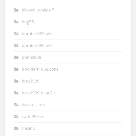
bkkwin เครดิตฟรี
bng55
bombet888.win
bombet888.win
bonus888
boonlert1688.com
brazil999
brazil999 ทางเข้า
bwvip4.com
carlo999.net
Casino