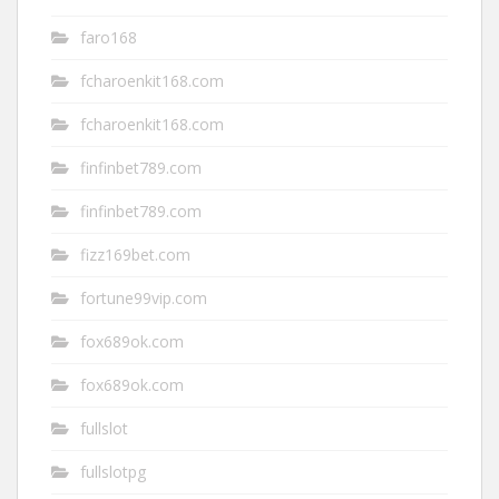
faro168
fcharoenkit168.com
fcharoenkit168.com
finfinbet789.com
finfinbet789.com
fizz169bet.com
fortune99vip.com
fox689ok.com
fox689ok.com
fullslot
fullslotpg