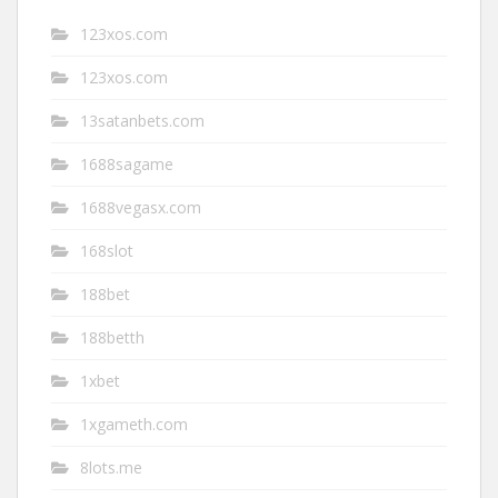
123xos.com
123xos.com
13satanbets.com
1688sagame
1688vegasx.com
168slot
188bet
188betth
1xbet
1xgameth.com
8lots.me