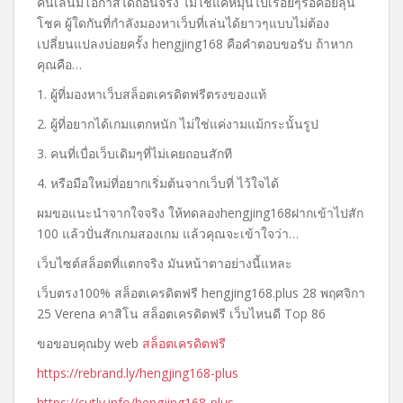
คนเล่นมีโอกาสได้ถอนจริง ไม่ใช่แค่หมุนไปเรื่อยๆรอคอยลุ้น
โชค ผู้ใดกันที่กำลังมองหาเว็บที่เล่นได้ยาวๆแบบไม่ต้อง
เปลี่ยนแปลงบ่อยครั้ง hengjing168 คือคำตอบขอรับ ถ้าหาก
คุณคือ…
1. ผู้ที่มองหาเว็บสล็อตเครดิตฟรีตรงของแท้
2. ผู้ที่อยากได้เกมแตกหนัก ไม่ใช่แค่งามแม้กระนั้นรูป
3. คนที่เบื่อเว็บเดิมๆที่ไม่เคยถอนสักที
4. หรือมือใหม่ที่อยากเริ่มต้นจากเว็บที่ ไว้ใจได้
ผมขอแนะนำจากใจจริง ให้ทดลองhengjing168ฝากเข้าไปสัก
100 แล้วปั่นสักเกมสองเกม แล้วคุณจะเข้าใจว่า…
เว็บไซต์สล็อตที่แตกจริง มันหน้าตาอย่างนี้แหละ
เว็บตรง100% สล็อตเครดิตฟรี hengjing168.plus 28 พฤศจิกา
25 Verena คาสิโน สล็อตเครดิตฟรี เว็บไหนดี Top 86
ขอขอบคุณby web
สล็อตเครดิตฟรี
https://rebrand.ly/hengjing168-plus
https://cutly.info/hengjing168-plus