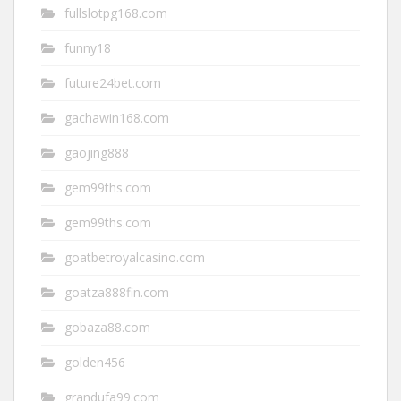
fullslotpg168.com
funny18
future24bet.com
gachawin168.com
gaojing888
gem99ths.com
gem99ths.com
goatbetroyalcasino.com
goatza888fin.com
gobaza88.com
golden456
grandufa99.com