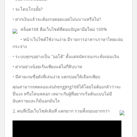
• จะโดนโกงมั้ย?
• ฝากเงินแล้วจะต้องรอคอยแอดไม่นนานหรือไม่?
สล็อต168 คือเว็บไซต์ที่ตอบปัญหามือใหม่ 100%
• หน้าเว็บไซต์ใช้งานง่าย มีรายการอาหารภาษาไทยแจ่ม
กระจ่าง
• ระบบทุกๆอย่างเป็น “ออโต้” ตั้งแต่สมัครจนกระทั่งถอนเงิน
• ฝากอย่างน้อยเริ่มเพียงแค่ไม่กี่สิบบาท
• มีค่ายเกมชื่อดังที่เล่นง่าย แตกบ่อยให้เลือกเพียบ
คุณสามารถทดลองเล่นhengjing168ได้โดยไม่ต้องกลัวว่าจะ
มึนงง หรือโดนหลอก เหมาะกับผู้ที่อยากเริ่มต้นแบบไม่มี
อันตรายและก็มั่นอกมั่นใจ
2. คนที่เบื่อเว็บไซต์เดิมที่ แตกยาก รวมทั้งถอนยากกว่า