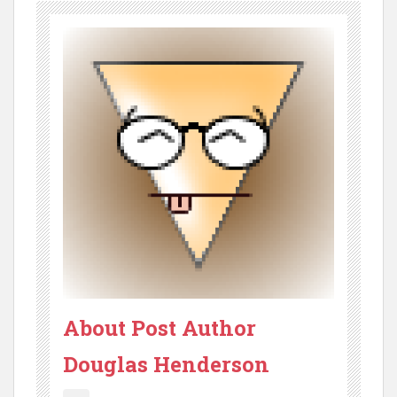
About Post Author
Douglas Henderson