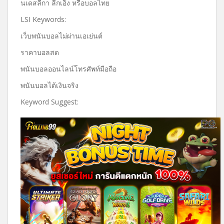
นเดสลีกา ลีกเอิง หรือบอลไทย
LSI Keywords:
เว็บพนันบอลไม่ผ่านเอเย่นต์
ราคาบอลสด
พนันบอลออนไลน์โทรศัพท์มือถือ
พนันบอลได้เงินจริง
Keyword Suggest: