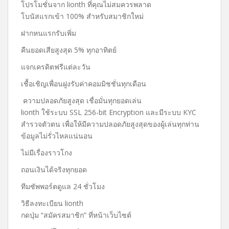
โปรโมชั่นจาก lionth ที่คุณไม่สมควรพลาด
โบนัสแรกเข้า 100% สำหรับสมาชิกใหม่
ฝากหนแรกรับเพิ่ม
คืนยอดเสียสูงสุด 5% ทุกอาทิตย์
แจกเครดิตฟรีแต่ละวัน
เชื้อเชิญเพื่อนฝูงรับค่าคอมมิชชั่นทุกเดือน
️ ความปลอดภัยสูงสุด เชื่อมั่นทุกยอดเล่น
lionth ใช้ระบบ SSL 256-bit Encryption และมีระบบ KYC
สำรวจตัวตน เพื่อให้มีความปลอดภัยสูงสุดของผู้เล่นทุกท่าน
ข้อมูลไม่รั่วไหลแน่นอน
ไม่มีเรื่องราวโกง
ถอนเงินได้จริงทุกยอด
ทีมซัพพอร์ตดูแล 24 ชั่วโมง
วิธีลงทะเบียน lionth
กดปุ่ม “สมัครสมาชิก” ที่หน้าเว็บไซต์