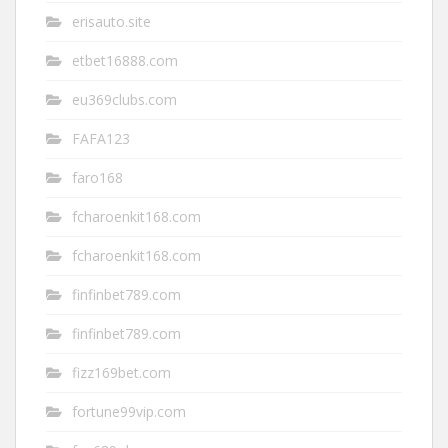
erisauto.site
etbet16888.com
eu369clubs.com
FAFA123
faro168
fcharoenkit168.com
fcharoenkit168.com
finfinbet789.com
finfinbet789.com
fizz169bet.com
fortune99vip.com