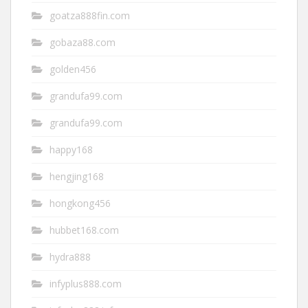
goatza888fin.com
gobaza88.com
golden456
grandufa99.com
grandufa99.com
happy168
hengjing168
hongkong456
hubbet168.com
hydra888
infyplus888.com