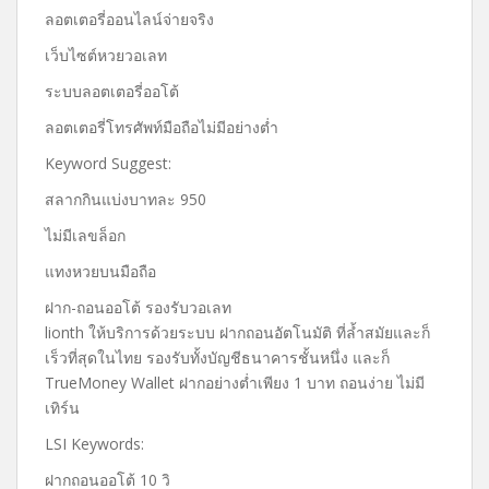
ลอตเตอรี่ออนไลน์จ่ายจริง
เว็บไซต์หวยวอเลท
ระบบลอตเตอรี่ออโต้
ลอตเตอรี่โทรศัพท์มือถือไม่มีอย่างต่ำ
Keyword Suggest:
สลากกินแบ่งบาทละ 950
ไม่มีเลขล็อก
แทงหวยบนมือถือ
ฝาก-ถอนออโต้ รองรับวอเลท
lionth ให้บริการด้วยระบบ ฝากถอนอัตโนมัติ ที่ล้ำสมัยและก็
เร็วที่สุดในไทย รองรับทั้งบัญชีธนาคารชั้นหนึ่ง และก็
TrueMoney Wallet ฝากอย่างต่ำเพียง 1 บาท ถอนง่าย ไม่มี
เทิร์น
LSI Keywords:
ฝากถอนออโต้ 10 วิ