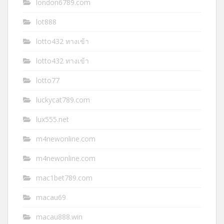
london6789.com
lot888
lotto432 ทางเข้า
lotto432 ทางเข้า
lotto77
luckycat789.com
lux555.net
m4newonline.com
m4newonline.com
mac1bet789.com
macau69
macau888.win