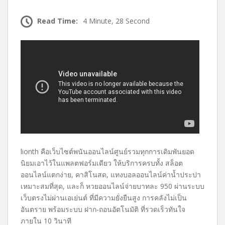
Read Time:
4 Minute, 28 Second
lionth คือเว็บไซต์พนันออนไลน์ศูนย์รวมทุกการเดิมพันยอด
นิยมเอาไว้ในแพลตฟอร์มเดียว ให้บริการครบทั้ง สล็อต
ออนไลน์แตกง่าย, คาสิโนสด, แทงบอลออนไลน์ค่าน้ำประปา
เหมาะสมที่สุด, และก็ หวยออนไลน์จ่ายบาทละ 950 ผ่านระบบ
เว็บตรงไม่ผ่านเอเย่นต์ ที่มีความยั่งยืนสูง การคลังไม่เป็น
อันตราย พร้อมระบบ ฝาก-ถอนอัตโนมัติ ที่รวดเร็วทันใจ
ภายใน 10 วินาที