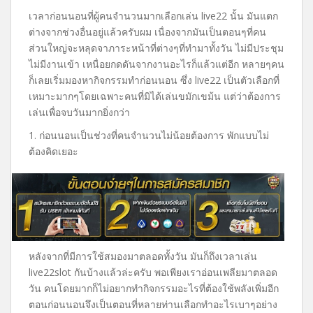
เวลาก่อนนอนที่ผู้คนจำนวนมากเลือกเล่น live22 นั้น มันแตก
ต่างจากช่วงอื่นอยู่แล้วครับผม เนื่องจากมันเป็นตอนๆที่คน
ส่วนใหญ่จะหลุดจาภาระหน้าที่ต่างๆที่ทำมาทั้งวัน ไม่มีประชุม
ไม่มีงานเข้า เหนื่อยกดดันจากงานอะไรก็แล้วแต่อีก หลายๆคน
ก็เลยเริ่มมองหากิจกรรมทำก่อนนอน ซึ่ง live22 เป็นตัวเลือกที่
เหมาะมากๆโดยเฉพาะคนที่มิได้เล่นขมักเขม้น แต่ว่าต้องการ
เล่นเพื่อจบวันมากยิ่งกว่า
1. ก่อนนอนเป็นช่วงที่คนจำนวนไม่น้อยต้องการ พักแบบไม่
ต้องคิดเยอะ
หลังจากที่มีการใช้สมองมาตลอดทั้งวัน มันก็ถึงเวลาเล่น
live22slot กันบ้างแล้วล่ะครับ พอเพียงเราอ่อนเพลียมาตลอด
วัน คนโดยมากก็ไม่อยากทำกิจกรรมอะไรที่ต้องใช้พลังเพิ่มอีก
ตอนก่อนนอนจึงเป็นตอนที่หลายท่านเลือกทำอะไรเบาๆอย่าง