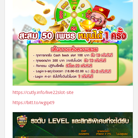
https://cutly.info/live22slot-site
https://bitt.to/wgqxt9