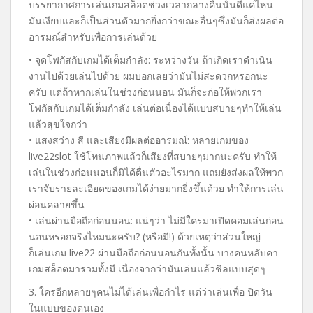
บรรยากาศการเล่นเกมสล็อตช่วงเวลากลางคืนนั้นดีแค่ไหน
มันเงียบและก็เป็นส่วนตัวมากยิ่งกว่าขณะอื่นๆซึ่งมันก็ส่งผลต่อ
อารมณ์สำหรับเพื่อการเล่นด้วย
• จุดโฟกัสกับเกมได้เต็มกำลัง: ระหว่างวัน ถ้าเกิดเราดำเนิน
งานไปด้วยเล่นไปด้วย ผมบอกเลยว่ามันไม่สะดวกหรอกนะ
ครับ แต่ถ้าหากเล่นในช่วงก่อนนอน มันก็จะก่อให้พวกเรา
โฟกัสกับเกมได้เต็มกำลัง เล่นต่อเนื่องได้แบบสบายๆทำให้เล่น
แล้วสุขใจกว่า
• แสงสว่าง สี และเสียงมีผลต่ออารมณ์: หลายเกมของ
live22slot ใช้โทนภาพแล้วก็เสียงที่สบายๆมากนะครับ ทำให้
เล่นในช่วงก่อนนอนก็มิได้ตื่นตัวอะไรมาก แถมยังส่งผลให้พวก
เราจับรายละเอียดของเกมได้ง่ายมากยิ่งขึ้นด้วย ทำให้การเล่น
ผ่อนคลายขึ้น
• เล่นผ่านมือถือก่อนนอน: แน่ๆว่า ไม่มีใครมาเปิดคอมเล่นก่อน
นอนหรอกจริงไหมนะครับ? (หรือมี!) ด้วยเหตุว่าส่วนใหญ่
ก็เล่นเกม live22 ผ่านมือถือก่อนนอนกันทั้งนั้น บางคนหลับคา
เกมสล็อตมารวมทั้งมี เนื่องจากว่ามันเล่นแล้วชิลแบบสุดๆ
3. ใครอีกหลายๆคนไม่ได้เล่นเพื่อกำไร แต่ว่าเล่นเพื่อ ปิดวัน
ในแบบของตนเอง