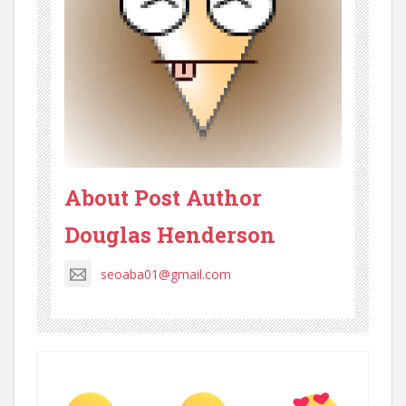
About Post Author
Douglas Henderson
seoaba01@gmail.com