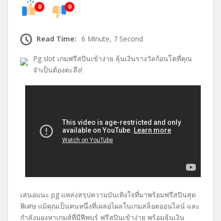
0
0
Read Time:
6 Minute, 7 Second
Pg slot เกมฟรีสปินเข้าง่าย ลุ้นเงินรางวัลก้อนโตที่คุณ
จำเป็นต้องตะลึง!
เสนอแนะ pg แหล่งสรุปความบันเทิงใจที่มาพร้อมฟรีสปินสุด
พิเศษ แม้คุณเป็นคนหนึ่งที่เผลอไผลในเกมสล็อตออนไลน์ และ
กำลังมองหาเกมส์ที่มีฟีพบร์ ฟรีสปินเข้าง่าย พร้อมลุ้นเงิน