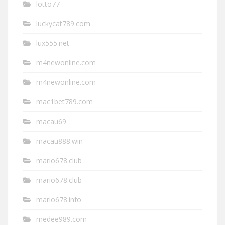
lotto77
luckycat789.com
lux555.net
m4newonline.com
m4newonline.com
mac1bet789.com
macau69
macau888.win
mario678.club
mario678.club
mario678.info
medee989.com