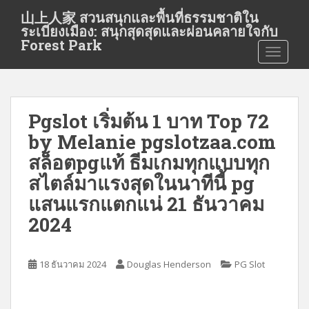
S
山上人家 สวนสนุกและพื้นที่ธรรมชาติใน
k
ระเบียงเมือง: สนุกสุดสุดและผ่อนคลายใจกับ
i
Forest Park
TOGGLE
p
t
o
m
Pgslot เริ่มต้น 1 บาท Top 72
a
i
by Melanie pgslotzaa.com
n
สล็อตpgแท้ ธีมเกมทุกแบบทุก
c
สไตล์มาแรงสุดในนาทีนี้ pg
o
n
แสนแรกแตกแน่ 21 ธันวาคม
t
2024
e
n
t
18 ธันวาคม 2024
Douglas Henderson
PG Slot