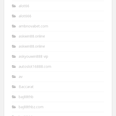
alot66
alot666
ambnovabet.com
askwin88.online
askwin88.online
askyouwin888 vip
autoslot16888.com
av
Baccarat
baj88thb
baj88thbz.com