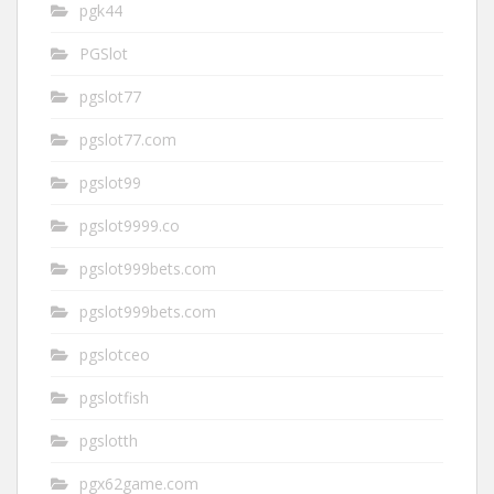
pgk44
PGSlot
pgslot77
pgslot77.com
pgslot99
pgslot9999.co
pgslot999bets.com
pgslot999bets.com
pgslotceo
pgslotfish
pgslotth
pgx62game.com