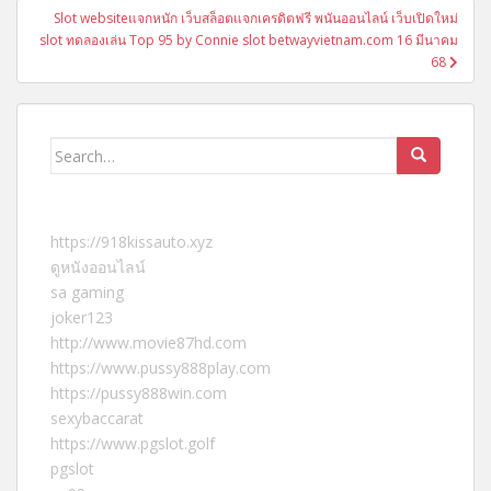
Slot websiteแจกหนัก เว็บสล็อตแจกเครดิตฟรี พนันออนไลน์ เว็บเปิดใหม่
slot ทดลองเล่น Top 95 by Connie slot betwayvietnam.com 16 มีนาคม
68
Search
for:
https://918kissauto.xyz
ดูหนังออนไลน์
sa gaming
joker123
http://www.movie87hd.com
https://www.pussy888play.com
https://pussy888win.com
sexybaccarat
https://www.pgslot.golf
pgslot