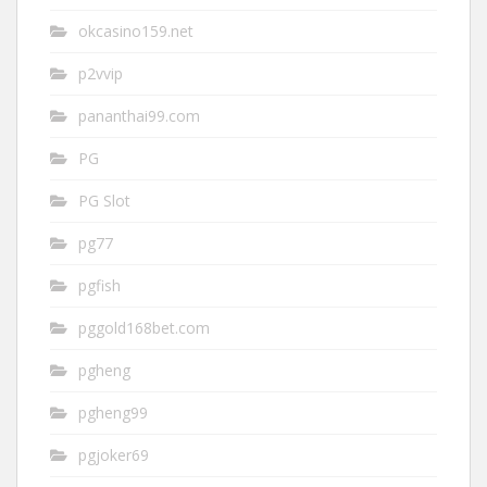
okcasino159.net
p2vvip
pananthai99.com
PG
PG Slot
pg77
pgfish
pggold168bet.com
pgheng
pgheng99
pgjoker69