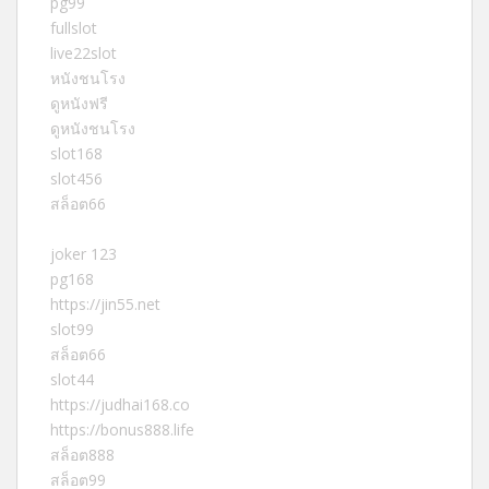
pg99
fullslot
live22slot
หนังชนโรง
ดูหนังฟรี
ดูหนังชนโรง
slot168
slot456
สล็อต66
joker 123
pg168
https://jin55.net
slot99
สล็อต66
slot44
https://judhai168.co
https://bonus888.life
สล็อต888
สล็อต99