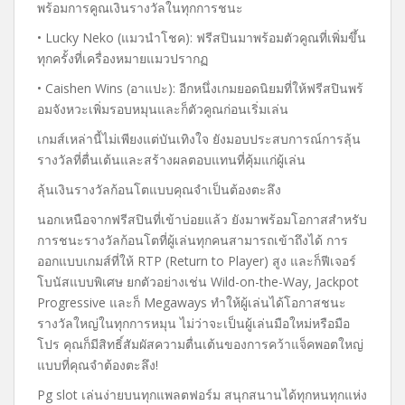
พร้อมการคูณเงินรางวัลในทุกการชนะ
• Lucky Neko (แมวนำโชค): ฟรีสปินมาพร้อมตัวคูณที่เพิ่มขึ้น
ทุกครั้งที่เครื่องหมายแมวปรากฏ
• Caishen Wins (อาแปะ): อีกหนึ่งเกมยอดนิยมที่ให้ฟรีสปินพร้
อมจังหวะเพิ่มรอบหมุนและก็ตัวคูณก่อนเริ่มเล่น
เกมส์เหล่านี้ไม่เพียงแต่บันเทิงใจ ยังมอบประสบการณ์การลุ้น
รางวัลที่ตื่นเต้นและสร้างผลตอบแทนที่คุ้มแก่ผู้เล่น
ลุ้นเงินรางวัลก้อนโตแบบคุณจำเป็นต้องตะลึง
นอกเหนือจากฟรีสปินที่เข้าบ่อยแล้ว ยังมาพร้อมโอกาสสำหรับ
การชนะรางวัลก้อนโตที่ผู้เล่นทุกคนสามารถเข้าถึงได้ การ
ออกแบบเกมส์ที่ให้ RTP (Return to Player) สูง และก็ฟีเจอร์
โบนัสแบบพิเศษ ยกตัวอย่างเช่น Wild-on-the-Way, Jackpot
Progressive และก็ Megaways ทำให้ผู้เล่นได้โอกาสชนะ
รางวัลใหญ่ในทุกการหมุน ไม่ว่าจะเป็นผู้เล่นมือใหม่หรือมือ
โปร คุณก็มีสิทธิ์สัมผัสความตื่นเต้นของการคว้าแจ็คพอตใหญ่
แบบที่คุณจำต้องตะลึง!
Pg slot เล่นง่ายบนทุกแพลตฟอร์ม สนุกสนานได้ทุกหนทุกแห่ง