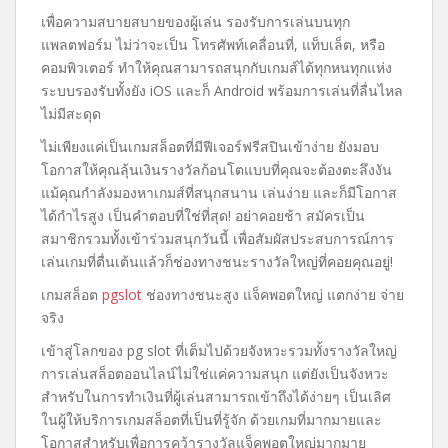
เพื่อความสบายสบายของผู้เล่น รองรับการเล่นบนทุก
แพลตฟอร์ม ไม่ว่าจะเป็น โทรศัพท์เคลื่อนที่, แท็บเล็ต, หรือ
คอมพิวเตอร์ ทำให้คุณสามารถสนุกกับเกมส์ได้ทุกหนทุกแห่ง
ระบบรองรับทั้งยัง iOS และก็ Android พร้อมการเล่นที่ลื่นไหล
ไม่มีสะดุด
ไม่เพียงแค่เป็นเกมสล็อตที่มีฟีเจอร์ฟรีสปินเข้าง่าย ยังมอบ
โอกาสให้คุณลุ้นเงินรางวัลก้อนโตแบบที่คุณจะต้องตะลึงงัน
แม้คุณกำลังมองหาเกมส์ที่สนุกสนาน เล่นง่าย และก็มีโอกาส
ได้กำไรสูง เป็นคำตอบที่ใช่ที่สุด! อย่าคอยช้า สมัครเป็น
สมาชิกรวมทั้งเข้าร่วมสนุกวันนี้ เพื่อสัมผัสประสบการณ์การ
เล่นเกมที่ตื่นเต้นแล้วก็ช่องทางชนะรางวัลใหญ่ที่คอยคุณอยู่!
เกมสล็อต
pgslot
ช่องทางชนะสูง แจ็คพอตใหญ่ แตกง่าย จ่าย
จริง
เข้าสู่โลกของ pg slot ที่เต็มไปด้วยจังหวะรวมทั้งรางวัลใหญ่
การเล่นสล็อตออนไลน์ไม่ใช่แค่ความสนุก แต่ยังเป็นจังหวะ
สำหรับในการทำเงินที่ผู้เล่นสามารถเข้าถึงได้ง่ายๆ เป็นเลิศ
ในผู้ให้บริการเกมสล็อตที่เป็นที่รู้จัก ด้วยเกมที่มากมายและ
โอกาสสำหรับเพื่อการคว้ารางวัลแจ็คพอตใหญ่มากมาย