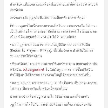
สำหรับคนที่มองหาเกมสล็อตที่แตกง่ายแล้วก็จ่ายจริง คำตอบที่
เพอร์เฟ็ค
เพราะเหตุใด pg slotถึงเป็นเว็บสล็อตที่แตกง่ายที่สุด?
PG สะดุดตาในเรื่องของความง่ายในการชนะรางวัล ไม่ว่าจะ
เป็นผู้เล่นมือใหม่หรือมืออาชีพก็สามารถสร้างกำไรได้อย่างต่อ
เนื่อง นี่คือเหตุผลที่ PG SLOT ได้รับความนิยม:
• RTP สูง: เกมสล็อต PG ส่วนใหญ่มีอัตราการจ่ายเงินคืน
(Return to Player – RTP) สูง ซึ่งเพิ่มจังหวะสำหรับในการ
ชนะรางวัลให้กับผู้เล่น
• ฟีพบร์พิเศษ: เกมจำนวนมากมีฟีพบร์ช่วยเล่น ยกตัวอย่างเช่น
ฟรีสปิน,
totosignal.net
โบนัสตัวคูณ, และการซื้อฟรีสปิน
ทำให้ผู้เล่นได้โอกาสเอารางวัลใหญ่ได้ง่ายดายมากยิ่งขึ้น
• แตกบ่อยมาก: เกมจาก PG SLOT ลือชื่อประเด็นการแตกง่าย
ไม่ว่าจะเป็นรางวัลเล็กหรือแจ็คพอตใหญ่
ปากทางเข้าสล็อต pg สบาย ไม่มีอันตราย และก็จ่ายจริง
pg ให้ความใส่ใจกับการเข้าถึงที่ง่ายรวมทั้งความปลอดภัย