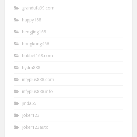
grandufa99.com
happy168
hengjing168
hongkong456
hubbet168.com
hydra888
infyplus888.com
infyplus888.info
jinda55
Joker123
joker123auto