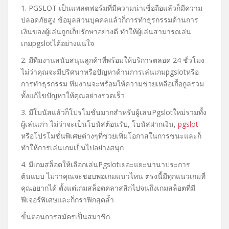
1. PGSLOT เป็นแพลตฟอร์มที่มีความน่าเชื่อถือแล้วก็มีความ
ปลอดภัยสูง ข้อมูลส่วนบุคคลแล้วก็การทำธุรกรรมด้านการ
เงินของผู้เล่นถูกเก็บรักษาอย่างดี ทำให้ผู้เล่นสามารถเล่น
เกมpgslotได้อย่างแน่ใจ
2. มีทีมงานสนับสนุนลูกค้าที่พร้อมให้บริการตลอด 24 ชั่วโมง
ไม่ว่าคุณจะมีปริศนาหรือปัญหาด้านการเล่นเกมpgslotหรือ
การทำธุรกรรม ทีมงานจะพร้อมให้ความช่วยเหลือเกื้อกูลรวม
ทั้งแก้ไขปัญหาให้คุณอย่างรวดเร็ว
3. มีโบนัสแล้วก็โปรโมชั่นมากสำหรับผู้เล่นPgslotใหม่รวมทั้ง
ผู้เล่นเก่า ไม่ว่าจะเป็นโบนัสต้อนรับ, โบนัสฝากเงิน,
pgslot
หรือโปรโมชั่นพิเศษต่างๆที่ช่วยเพิ่มโอกาสในการชนะและก็
ทำให้การเล่นเกมเป็นไปอย่างสนุก
4. มีเกมสล็อตให้เลือกเล่นPgslotเยอะแยะนานาประการ
ต้นแบบ ไม่ว่าคุณจะชอบพอเกมแนวไหน ตรงนี้มีทุกแนวเกมที่
คุณอยากได้ ตั้งแต่เกมสล็อตคลาสสิกไปจนถึงเกมสล็อตที่มี
ฟีเจอร์พิเศษและก็กราฟิกสุดล้ำ
ขั้นตอนการสมัครเป็นสมาชิก