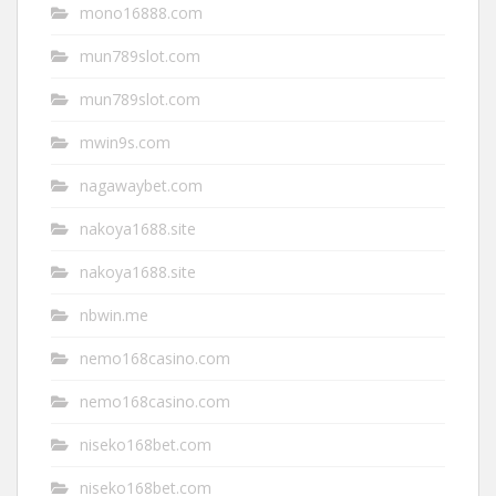
mono16888.com
mun789slot.com
mun789slot.com
mwin9s.com
nagawaybet.com
nakoya1688.site
nakoya1688.site
nbwin.me
nemo168casino.com
nemo168casino.com
niseko168bet.com
niseko168bet.com