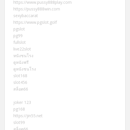
https://www.pussy888play.com
https://pussy888win.com
sexybaccarat
https://www.pgslot.golf
pgslot
pg99
fullslot
live22slot
หนังชนโรง
ดูหนังฟรี
ดูหนังชนโรง
slot168
slot456
สล็อต66
joker 123
pg168
https://jin55.net
slot99
สล็อต66