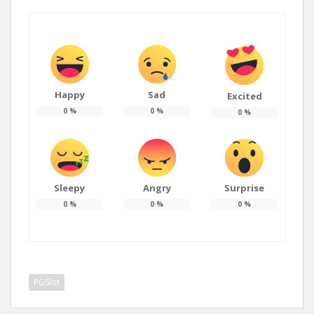
Happy
Sad
Excited
0
%
0
%
0
%
Sleepy
Angry
Surprise
0
%
0
%
0
%
PGSlot