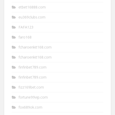
etbet16888.com
eu369clubs.com
FAFA123
faro168
fcharoenkit168.com
fcharoenkit168.com
finfinbet789.com
finfinbet789.com
fizz169bet.com
fortune99vip.com
fox689ok.com