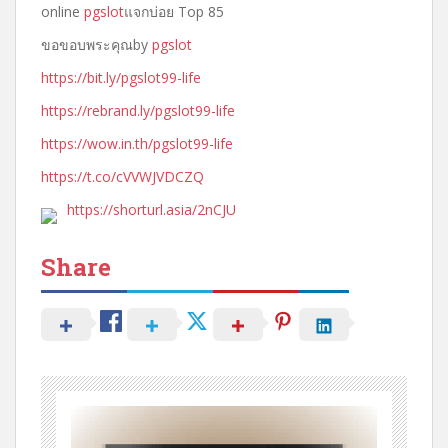
online
pgslot
แจกบ่อย Top 85
ขอขอบพระคุณby
pgslot
https://bit.ly/pgslot99-life
https://rebrand.ly/pgslot99-life
https://wow.in.th/pgslot99-life
https://t.co/cVVWJVDCZQ
https://shorturl.asia/2nCJU
Share