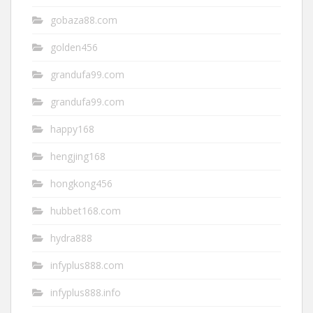
gobaza88.com
golden456
grandufa99.com
grandufa99.com
happy168
hengjing168
hongkong456
hubbet168.com
hydra888
infyplus888.com
infyplus888.info