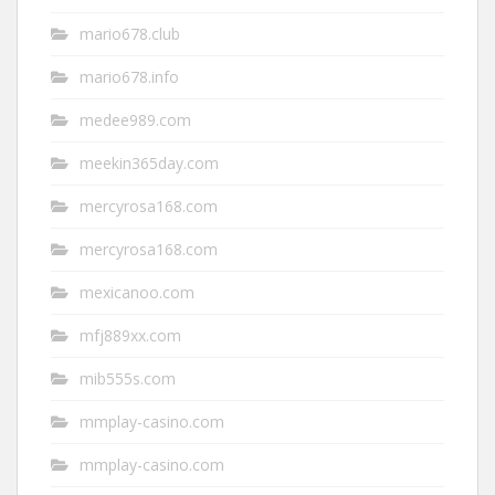
mario678.club
mario678.info
medee989.com
meekin365day.com
mercyrosa168.com
mercyrosa168.com
mexicanoo.com
mfj889xx.com
mib555s.com
mmplay-casino.com
mmplay-casino.com