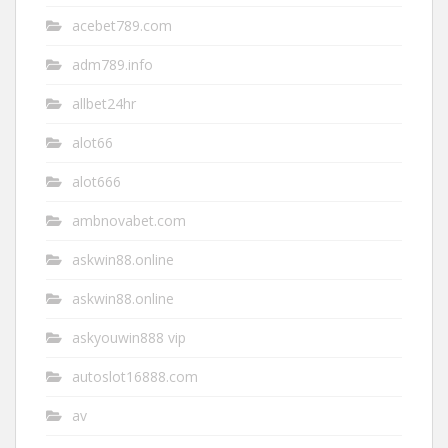
acebet789.com
adm789.info
allbet24hr
alot66
alot666
ambnovabet.com
askwin88.online
askwin88.online
askyouwin888 vip
autoslot16888.com
av