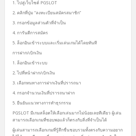
1. ไปสู่เว็บไซต์ PGSLOT
2. คลิกที่ปุ่ม “ลงทะเบียนสมัครสมาชิก”
3. กรอกข้อมูลส่วนตัวที่จำเป็น
4. การันตีการสมัคร
5. ล็อกอินเข้าระบบและเริ่มเล่นเกมได้โดยทันที
การฝาก/เบิกเงิน
1. ล็อกอินเข้าระบบ
2. ไปที่หน้าฝาก/เบิกเงิน
3. เลือกหนทางการฝากเงินที่ปรารถนา
4. กรอกจำนวนเงินที่ปรารถนาฝาก
5. ยืนยันแนวทางการทำธุรกรรม
PGSLOT มีเกมสล็อตให้เลือกเล่นมากไม่น้อยเลยทีเดียว ผู้เล่น
สามารถเลือกเกมที่ชอบพอแล้วก็ตรงกับสิ่งที่จำเป็นได้
ผู้เล่นสามารถเลือกเกมที่รู้สึกชื่นชอบรวมทั้งตรงกับความอยาก