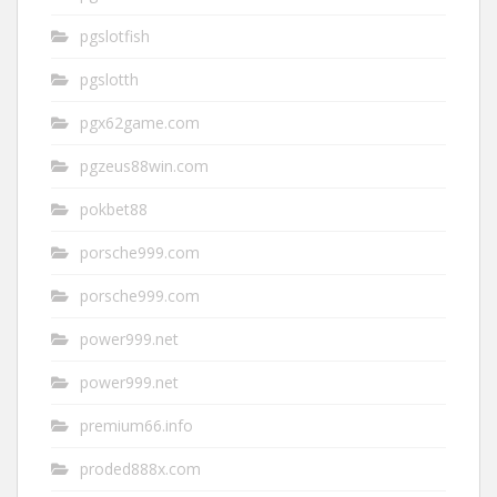
pgslotfish
pgslotth
pgx62game.com
pgzeus88win.com
pokbet88
porsche999.com
porsche999.com
power999.net
power999.net
premium66.info
proded888x.com