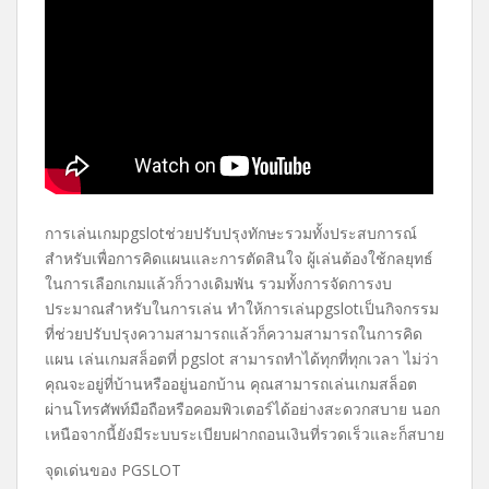
การเล่นเกมpgslotช่วยปรับปรุงทักษะรวมทั้งประสบการณ์
สำหรับเพื่อการคิดแผนและการตัดสินใจ ผู้เล่นต้องใช้กลยุทธ์
ในการเลือกเกมแล้วก็วางเดิมพัน รวมทั้งการจัดการงบ
ประมาณสำหรับในการเล่น ทำให้การเล่นpgslotเป็นกิจกรรม
ที่ช่วยปรับปรุงความสามารถแล้วก็ความสามารถในการคิด
แผน เล่นเกมสล็อตที่ pgslot สามารถทำได้ทุกที่ทุกเวลา ไม่ว่า
คุณจะอยู่ที่บ้านหรืออยู่นอกบ้าน คุณสามารถเล่นเกมสล็อต
ผ่านโทรศัพท์มือถือหรือคอมพิวเตอร์ได้อย่างสะดวกสบาย นอก
เหนือจากนี้ยังมีระบบระเบียบฝากถอนเงินที่รวดเร็วและก็สบาย
จุดเด่นของ PGSLOT