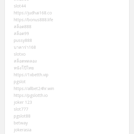
slot44
https://judhai168.co
https://bonus888.life
สล็อต888
สล็อต99
pussy888
บาคาร่า168
slotxo
สล็อตทดลอง
หนังโป๊ไทย
https://1xbetth.vip
pgslot
https://allbet24hr.win
https://pgslotth.io
joker 123
slot777
pgslot88
betway
jokerasia