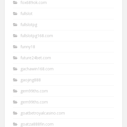
fox689ok.com
fullslot
fullslotpg
fullslotpg168.com
funny18
future24bet.com
gachawin168.com
gaojing888
gem99ths.com
gem99ths.com
goatbetroyalcasino.com
goatza888fin.com