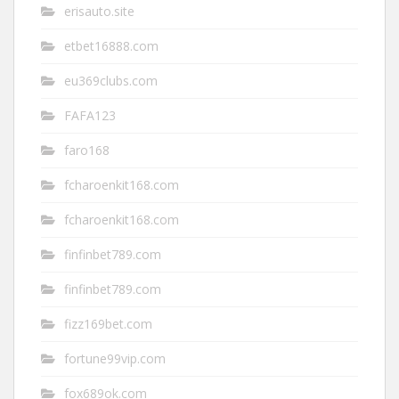
erisauto.site
etbet16888.com
eu369clubs.com
FAFA123
faro168
fcharoenkit168.com
fcharoenkit168.com
finfinbet789.com
finfinbet789.com
fizz169bet.com
fortune99vip.com
fox689ok.com