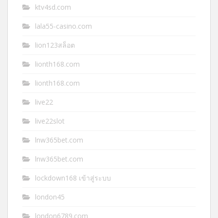
ktv4sd.com
lala55-casino.com
lion123สล็อต
lionth168.com
lionth168.com
live22
live22slot
lnw365bet.com
lnw365bet.com
lockdown168 เข้าสู่ระบบ
london45
london6789.com