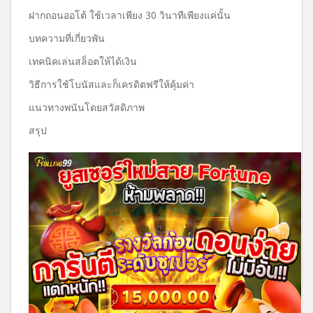
ฝากถอนออโต้ ใช้เวลาเพียง 30 วินาทีเพียงแค่นั้น
บทความที่เกี่ยวพัน
เทคนิคเล่นสล็อตให้ได้เงิน
วิธีการใช้โบนัสและก็เครดิตฟรีให้คุ้มค่า
แนวทางพนันโดยสวัสดิภาพ
สรุป