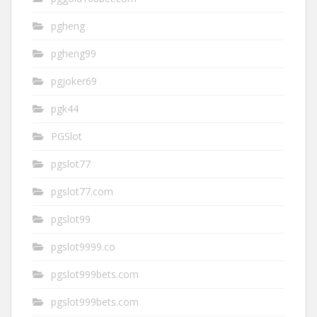
pgheng
pgheng99
pgjoker69
pgk44
PGSlot
pgslot77
pgslot77.com
pgslot99
pgslot9999.co
pgslot999bets.com
pgslot999bets.com