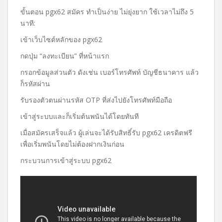
ขั้นตอน pgx62 สมัคร ทำเป็นง่าย ไม่ยุ่งยาก ใช้เวลาไม่ถึง 5
นาที:
เข้าเว็บไซต์หลักของ pgx62
กดปุ่ม “ลงทะเบียน” ที่หน้าแรก
กรอกข้อมูลส่วนตัว ดังเช่น เบอร์โทรศัพท์ บัญชีธนาคาร แล้ว
ก็รหัสผ่าน
รับรองตัวตนผ่านรหัส OTP ที่ส่งไปยังโทรศัพท์มือถือ
เข้าสู่ระบบและก็เริ่มต้นพนันได้โดยทันที
เมื่อสมัครเสร็จแล้ว ผู้เล่นจะได้รับสิทธิ์รับ pgx62 เครดิตฟรี
เพื่อเริ่มพนันโดยไม่ต้องฝากเงินก่อน
กระบวนการเข้าสู่ระบบ pgx62