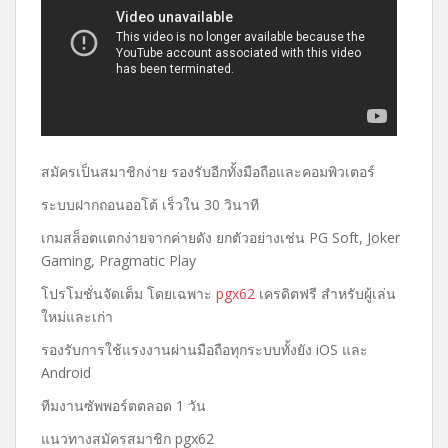
สมัครเป็นสมาชิกง่าย รองรับอีกทั้งมือถือและคอมพิวเตอร์
ระบบฝากถอนออโต้ เร็วใน 30 วินาที
เกมสล็อตแตกง่ายจากค่ายดัง ยกตัวอย่างเช่น PG Soft, Joker
Gaming, Pragmatic Play
โปรโมชั่นจัดเต็ม โดยเฉพาะ
pgx62
เครดิตฟรี สำหรับผู้เล่น
ใหม่และเก่า
รองรับการใช้แรงงานผ่านมือถือทุกระบบทั้งยัง iOS และ
Android
ทีมงานซัพพอร์ตตลอด 1 วัน
แนวทางสมัครสมาชิก pgx62