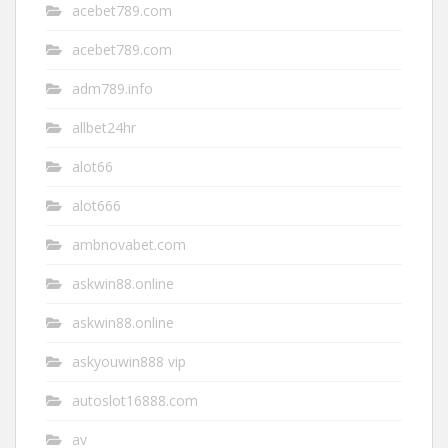
acebet789.com
acebet789.com
adm789.info
allbet24hr
alot66
alot666
ambnovabet.com
askwin88.online
askwin88.online
askyouwin888 vip
autoslot16888.com
av