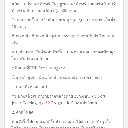
สมัครใหม่รับเครดิตฟรี รับ pgx62 เครดิตฟรี 100 บาทในทันที
ทำเทิร์น 3 เท่า ถอนได้สูงสุด 500 บาท
โบนัสฝากครั้งแรก โบนัส 120% สูงสุด 2,000 บาท ฝากขั้นต่ำ
100 บาท
คืนยอดเสีย คืนยอดเสียสูงสุด 15% ทุกสัปดาห์ ไม่จำกัดจำนวน
เงิน
แนะนำสหาย รับค่าคอมมิชชั่น 10% จากยอดฝากของเพื่อนฝูง
ไม่จำกัดจำนวนสหาย
ชนิดเกมที่มีให้บริการใน pgx62
เว็บไซต์ pgx62 มีเกมให้เลือกเล่นนานัปการ ครบวงจร
1. เกมสล็อตออนไลน์
รวมเกมสล็อตแตกง่ายจากหลายค่าย อย่างเช่น PG Soft,
Joker Gaming,
pgx62
Pragmatic Play แล้วก็ฯลฯ
2. คาสิโนสด
บันเทิงใจไปกับเกมคาสิโนถ่ายทอดสด ได้แก่ บาคาร่า รูเล็ต