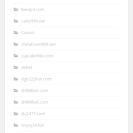
bwvip4.com
carlo999.net
Casino
chinatown888.win
cupcake88x.com
debet
dgb222hot.com
dr888bet.com
dr888bet.com
du2477.com
enjoy24.fun