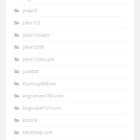
jinda55
Joker123
joker123auto
joker123th
Joker123th.com
juad888
khumsup888.me
kingromans789.com
kingxxxbet123.com
kiss918
kitti999vip.com