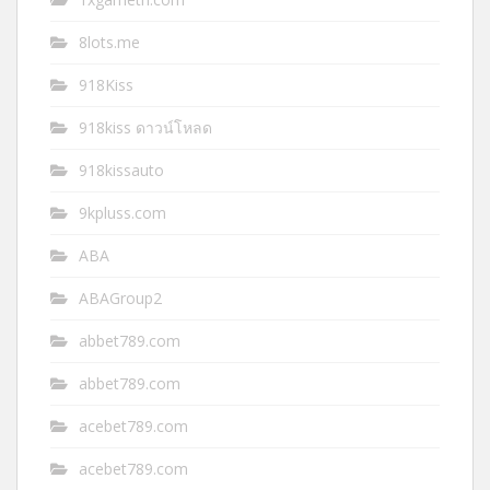
8lots.me
918Kiss
918kiss ดาวน์โหลด
918kissauto
9kpluss.com
ABA
ABAGroup2
abbet789.com
abbet789.com
acebet789.com
acebet789.com