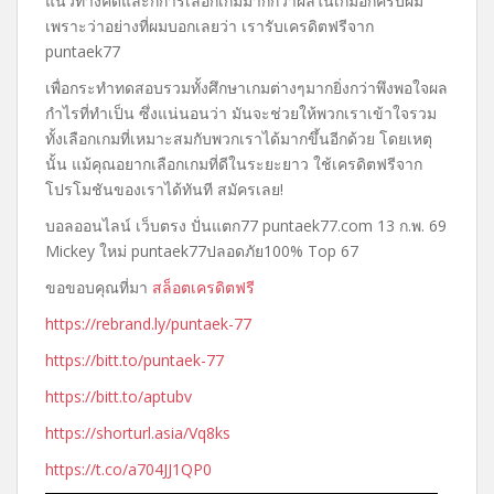
แนวทางคิดและก็การเลือกเกมมากกว่าผลในเกมอีกครับผม
เพราะว่าอย่างที่ผมบอกเลยว่า เรารับเครดิตฟรีจาก
puntaek77
เพื่อกระทำทดสอบรวมทั้งศึกษาเกมต่างๆมากยิ่งกว่าพึงพอใจผล
กำไรที่ทำเป็น ซึ่งแน่นอนว่า มันจะช่วยให้พวกเราเข้าใจรวม
ทั้งเลือกเกมที่เหมาะสมกับพวกเราได้มากขึ้นอีกด้วย โดยเหตุ
นั้น แม้คุณอยากเลือกเกมที่ดีในระยะยาว ใช้เครดิตฟรีจาก
โปรโมชันของเราได้ทันที สมัครเลย!
บอลออนไลน์ เว็บตรง ปั่นแตก77 puntaek77.com 13 ก.พ. 69
Mickey ใหม่ puntaek77ปลอดภัย100% Top 67
ขอขอบคุณที่มา
สล็อตเครดิตฟรี
https://rebrand.ly/puntaek-77
https://bitt.to/puntaek-77
https://bitt.to/aptubv
https://shorturl.asia/Vq8ks
https://t.co/a704JJ1QP0