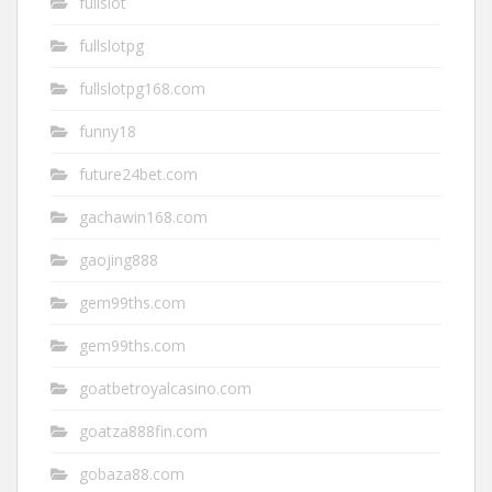
fullslot
fullslotpg
fullslotpg168.com
funny18
future24bet.com
gachawin168.com
gaojing888
gem99ths.com
gem99ths.com
goatbetroyalcasino.com
goatza888fin.com
gobaza88.com