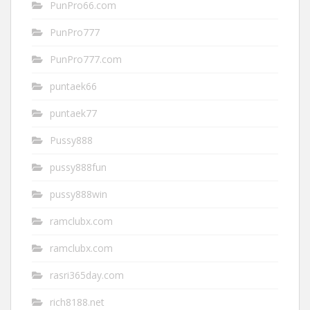
PunPro66.com
PunPro777
PunPro777.com
puntaek66
puntaek77
Pussy888
pussy888fun
pussy888win
ramclubx.com
ramclubx.com
rasri365day.com
rich8188.net