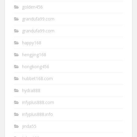
golden456
grandufa99.com
grandufa99.com
happy168
hengjing168
hongkong456
hubbet168.com
hydra888
infyplus888.com
infyplus888.info
jinda55