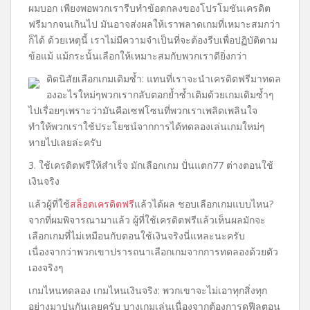
ผมบอก เพียงพอพวกเรารีบทำข้อตกลงของโปรโมชันเครดิต
ฟรีมากจนเกินไป มันอาจส่งผลให้เราพลาดเกมที่เหมาะสมกว่า
ก็ได้ ด้วยเหตุนี้ เราไม่มีความจำเป็นที่จะต้องรีบเพื่อปฏิบัติตาม
ข้อแม้ แม้กระนั้นเลือกให้เหมาะสมกับพวกเราดียิ่งกว่า
ติดนิสัยเลือกเกมเดิมซ้ำ: แทนที่เราจะนำเครดิตฟรีมาทดล
องอะไรใหม่ๆพวกเรากลับตอกย้ำซ้ำเติมด้วยเกมเดิมซ้ำๆ
ไปเรื่อยๆเพราะว่ามันคือเซฟโซนที่พวกเราเพลิดเพลินใจ
ทำให้พวกเราใช้ประโยชน์จากการได้ทดลองเล่นเกมใหม่ๆ
หายไปเลยล่ะครับ
3. ใช้เครดิตฟรีให้สำเร็จ มักเลือกเกม ปั่นแตก77 ต่างตอนใช้
เงินจริง
แล้วผู้ที่ใช้
สล็อตเครดิตฟรี
แล้วได้ผล ชอบเลือกเกมแบบไหน?
จากที่ผมพิจารณามาแล้ว ผู้ที่ใช้เครดิตฟรีแล้วเห็นผลมักจะ
เลือกเกมที่ไม่เหมือนกับตอนใช้เงินจริงนี่แหละนะครับ
เนื่องจากว่าพวกเขาปรารถนาเลือกเกมจากการทดลองด้วยตัว
เองจริงๆ
เกมไหนทดลอง เกมไหนเงินจริง: พวกเขาจะไม่เอาทุกสิ่งทุก
อย่างมาปนกันเลยครับ บางเกมเล่นเนื่องจากต้องการดูฟีลตอน