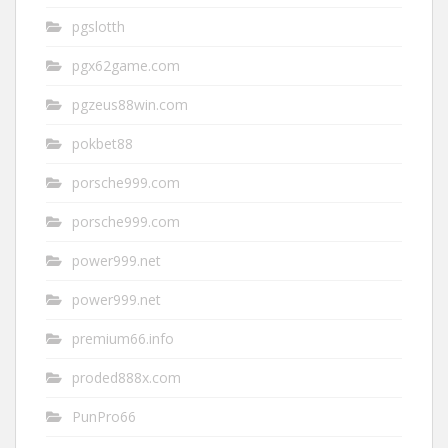
pgslotth
pgx62game.com
pgzeus88win.com
pokbet88
porsche999.com
porsche999.com
power999.net
power999.net
premium66.info
proded888x.com
PunPro66