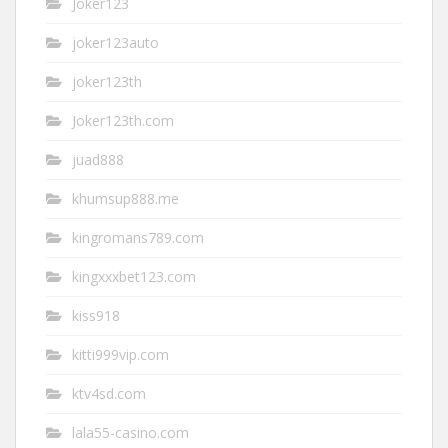
Joker123
joker123auto
joker123th
Joker123th.com
juad888
khumsup888.me
kingromans789.com
kingxxxbet123.com
kiss918
kitti999vip.com
ktv4sd.com
lala55-casino.com