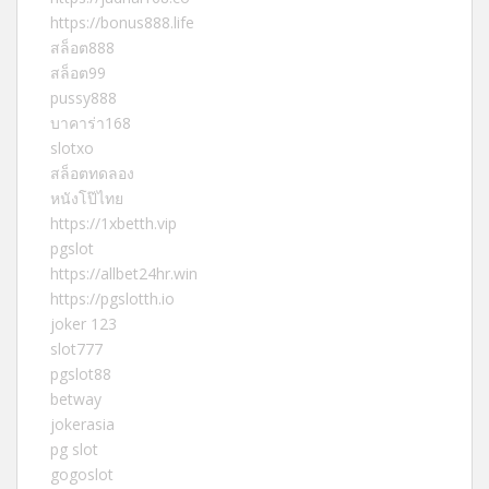
https://bonus888.life
สล็อต888
สล็อต99
pussy888
บาคาร่า168
slotxo
สล็อตทดลอง
หนังโป๊ไทย
https://1xbetth.vip
pgslot
https://allbet24hr.win
https://pgslotth.io
joker 123
slot777
pgslot88
betway
jokerasia
pg slot
gogoslot