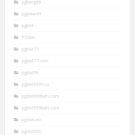
pgheng99
pgjoker69
pgk44
PGSlot
pgslot77
pgslot77.com
pgslot99
pgslot9999.co
pgslot999bets.com
pgslot999bets.com
pgslotceo
pgslotfish