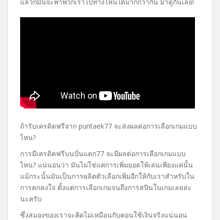
แล้วก็มันจะพาพวกเราไปทางไหนได้มากกว่ากัน มาดูกันเลย!
ถ้ารับเครดิตฟรีจาก puntaek77 จะส่งผลต่อการเลือกเกมแบบ
ไหน?
การมีเครดิตฟรีบนปั่นแตก77 จะมีผลต่อการเลือกเกมแบบ
ไหน? แน่นอนว่า มันไม่ใช่แค่การเพิ่มยอดให้เล่นเพียงแค่นั้น
แม้กระนั้นมันเป็นการผลิตตัวเลือกเพิ่มอีกให้กับเราสำหรับใน
การตกลงใจ ตั้งแต่การเลือกเกมจนถึงการสปินในเกมเลยล่ะ
นะครับ
ซึ่งสมองของเราจะคิดไม่เหมือนกับตอนใช้เงินจริงแน่นอน