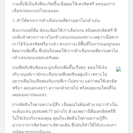
รวมทั้งนี่เป็นสิ่งที่จะเกิดขึ้นเมื่อคุณใช้เครดิตฟรี ผลของการ
เลือกเกมจะแปรไปแน่นอน
1. ทำให้พวกเรากล้าเลือกเกมที่ธรรมดาไม่กล้าเล่น
สิ่งแรกเลยก็คือ มันจะมีผลให้เราเลือกเกม สล็อตเครดิตฟรี ที่
ปกติแล้วพวกเราอาจไม่กล้าเล่นแน่นอนเพราะเหตุว่าเมื่อพวก
เราได้รับเครดิตฟรีมาแล้ว พวกเราจะมีพื้นที่ในการลองถูกลอง
ผิดมากเพิ่มขึ้น ซึ่งมันก็ส่งผลให้เรากล้าเลือกเกมที่ธรรมดาไม่
กล้าเล่นก่อนเลยล่ะครับผม
เกมที่สลับซับซ้อนจะถูกเลือกเพิ่มขึ้นเรื่อยๆ: ตอนใช้เงิน
จริง มนุษย์เรามักจะเลือกเกมที่เคยชินอยู่แล้ว เพราะไม่
อยากเสียเงินเสียทองกับเกมที่เราไม่ทราบ แต่ว่าพอใช้เครดิต
ฟรีมา ผมบอกเลยว่า ความกลัวหายไป พร้อมลุยเกมใหม่ที่ไม่
เคยลองมาก่อนแน่ๆ
การตัดสินใจตามความรู้สึก: เมื่อคุณไม่ต้องคำนวณว่าจำเป็น
จะต้องเล่น puntaek77 อย่างไร ด้วยเหตุว่านี่คือเครดิตฟรีที่
ไม่ใช่เงินจริงๆของคุณ คุณก็จะตัดสินใจตามความรู้สึก
มากกว่าการคิดวิเคราะห์ตามเดิม ซึ่งมันก็ทำให้ได้ประสบกา
รณ์หลายๆแบบนั่นเอง