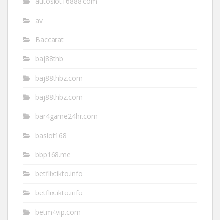
autoslot16888.com
av
Baccarat
baj88thb
baj88thbz.com
baj88thbz.com
bar4game24hr.com
baslot168
bbp168.me
betflixtikto.info
betflixtikto.info
betm4vip.com