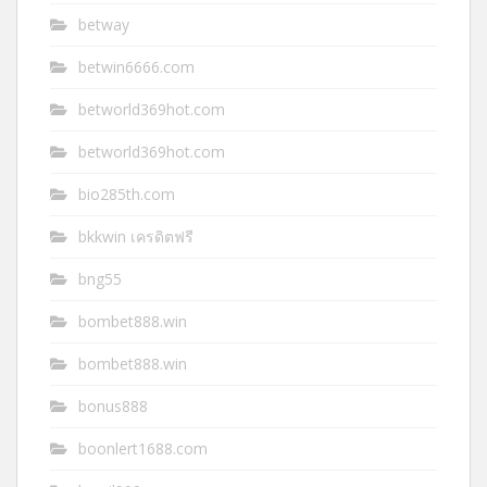
betway
betwin6666.com
betworld369hot.com
betworld369hot.com
bio285th.com
bkkwin เครดิตฟรี
bng55
bombet888.win
bombet888.win
bonus888
boonlert1688.com