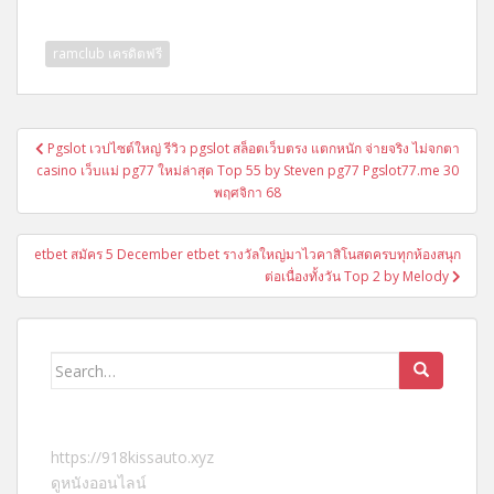
ramclub เครดิตฟรี
แนะแนว
Pgslot เวปไซต์ใหญ่ รีวิว pgslot สล็อตเว็บตรง แตกหนัก จ่ายจริง ไม่จกตา
เรื่อง
casino เว็บแม่ pg77 ใหม่ล่าสุด Top 55 by Steven pg77 Pgslot77.me 30
พฤศจิกา 68
etbet สมัคร 5 December etbet รางวัลใหญ่มาไวคาสิโนสดครบทุกห้องสนุก
ต่อเนื่องทั้งวัน Top 2 by Melody
Search
for:
https://918kissauto.xyz
ดูหนังออนไลน์