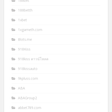
188bet
188betth
1xbet
1xgameth.com
8lots.me
918Kiss
918kiss ดาวน์โหลด
918kissauto
9kpluss.com
ABA
ABAGroup2
abbet789.com