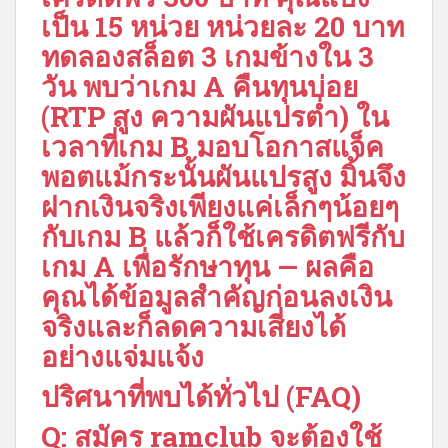
เป็น 15 หน่วย หน่วยละ 20 บาท
ทดลองสล็อต 3 เกมข้างใน 3
วัน พบว่าเกม A คืนทุนบ่อย
(RTP สูง ความผันแปรต่ำ) ใน
เวลาที่เกม B มอบโอกาสแจ็ค
พอตแม้กระนั้นผันแปรสูง มิ้นจึง
ฝากเงินจริงเพียงแค่เล็กๆน้อยๆ
กับเกม B แล้วก็ใช้เครดิตฟรีกับ
เกม A เพื่อรักษาทุน — ผลคือ
คุณได้ข้อมูลสำคัญก่อนลงเงิน
จริงและก็ลดความเสี่ยงได้
อย่างแจ่มแจ้ง
ปริศนาที่พบได้ทั่วไป (FAQ)
Q: สมัคร ramclub จะต้องใช้