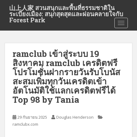
S
山上人家 สวนสนุกและพื้นที่ธรรมชาติใน
k
ระเบียงเมือง: สนุกสุดสุดและผ่อนคลายใจกับ
i
Forest Park
TOGGLE
p
t
o
m
ramclub เข้าสู่ระบบ 19
a
i
สิงหาคม ramclub เครดิตฟรี
n
โปรโมชั่นฝากรายวันรับโบนัส
c
สะสมเพิ่มทุกวันเครดิตเข้า
o
n
อัตโนมัติใช้แลกเครดิตฟรีได้
t
Top 98 by Tania
e
n
t
29 กันยายน 2025
Douglas Henderson
ramclubx.com