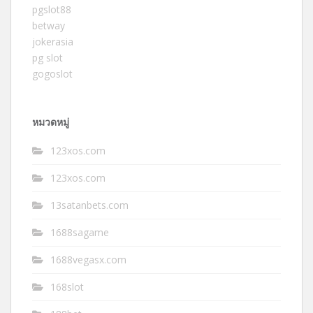
pgslot88
betway
jokerasia
pg slot
gogoslot
หมวดหมู่
123xos.com
123xos.com
13satanbets.com
1688sagame
1688vegasx.com
168slot