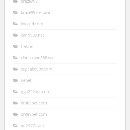
brazil999
brazil999 ทางเข้า
bwvip4.com
carlo999.net
Casino
chinatown888.win
cupcake88x.com
debet
dgb222hot.com
dr888bet.com
dr888bet.com
du2477.com