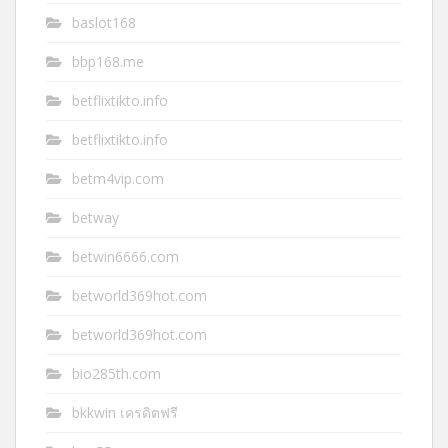
baslot168
bbp168.me
betflixtikto.info
betflixtikto.info
betm4vip.com
betway
betwin6666.com
betworld369hot.com
betworld369hot.com
bio285th.com
bkkwin เครดิตฟรี