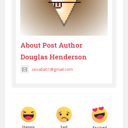
About Post Author
Douglas Henderson
seoaba01@gmail.com
Happy
Sad
Excited