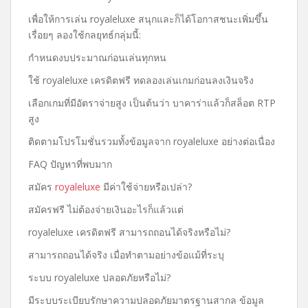
เพื่อให้การเล่น royaleluxe สนุกและก็ได้โอกาสชนะเพิ่มขึ้น
เรื่อยๆ ลองใช้กลยุทธ์กลุ่มนี้:
กำหนดงบประมาณก่อนเล่นทุกหน
ใช้ royaleluxe เครดิตฟรี ทดลองเล่นเกมก่อนลงเงินจริง
เลือกเกมที่มีอัตราจ่ายสูง เป็นต้นว่า บาคาร่าแล้วก็สล็อต RTP
สูง
ติดตามโปรโมชั่นรวมทั้งข้อมูลจาก royaleluxe อย่างต่อเนื่อง
FAQ ปัญหาที่พบมาก
สมัคร
royaleluxe
มีค่าใช้จ่ายหรือเปล่า?
สมัครฟรี ไม่ต้องจ่ายเงินอะไรก็แล้วแต่
royaleluxe เครดิตฟรี สามารถถอนได้จริงหรือไม่?
สามารถถอนได้จริง เมื่อทำตามอย่างข้อแม้ที่ระบุ
ระบบ royaleluxe ปลอดภัยหรือไม่?
มีระบบระเบียบรักษาความปลอดภัยมาตรฐานสากล ข้อมูล