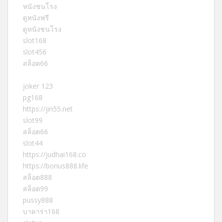
หนังชนโรง
ดูหนังฟรี
ดูหนังชนโรง
slot168
slot456
สล็อต66
joker 123
pg168
https://jin55.net
slot99
สล็อต66
slot44
https://judhai168.co
https://bonus888.life
สล็อต888
สล็อต99
pussy888
บาคาร่า168