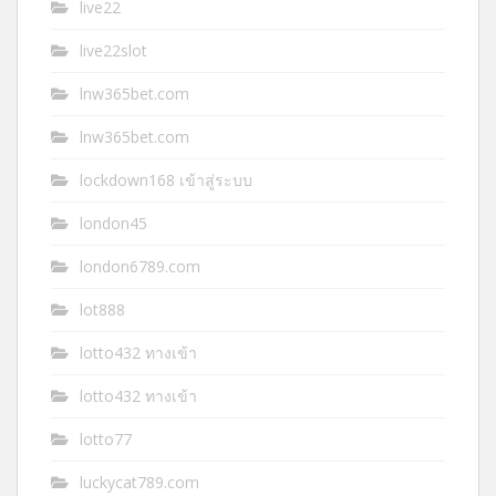
live22
live22slot
lnw365bet.com
lnw365bet.com
lockdown168 เข้าสู่ระบบ
london45
london6789.com
lot888
lotto432 ทางเข้า
lotto432 ทางเข้า
lotto77
luckycat789.com