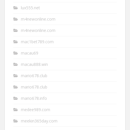
lux555.net
m4newonline.com
m4newonline.com
mac1bet789.com
macau69
macau888.win
mario678.club
mario678.club
mario678.info
medee989.com
meekin365day.com