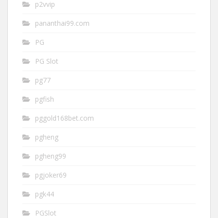
p2vvip
pananthai99.com
PG
PG Slot
pg77
pgfish
pggold168bet.com
pgheng
pgheng99
pgjoker69
pgk44
PGSlot