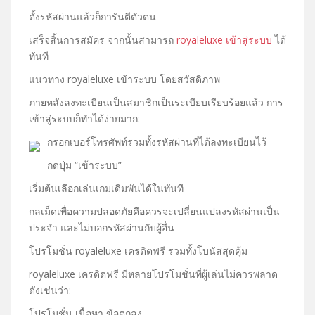
ตั้งรหัสผ่านแล้วก็การันตีตัวตน
เสร็จสิ้นการสมัคร จากนั้นสามารถ
royaleluxe เข้าสู่ระบบ
ได้
ทันที
แนวทาง royaleluxe เข้าระบบ โดยสวัสดิภาพ
ภายหลังลงทะเบียนเป็นสมาชิกเป็นระเบียบเรียบร้อยแล้ว การ
เข้าสู่ระบบก็ทำได้ง่ายมาก:
กรอกเบอร์โทรศัพท์รวมทั้งรหัสผ่านที่ได้ลงทะเบียนไว้
กดปุ่ม “เข้าระบบ”
เริ่มต้นเลือกเล่นเกมเดิมพันได้ในทันที
กลเม็ดเพื่อความปลอดภัยคือควรจะเปลี่ยนแปลงรหัสผ่านเป็น
ประจำ และไม่บอกรหัสผ่านกับผู้อื่น
โปรโมชั่น royaleluxe เครดิตฟรี รวมทั้งโบนัสสุดคุ้ม
royaleluxe เครดิตฟรี มีหลายโปรโมชั่นที่ผู้เล่นไม่ควรพลาด
ดังเช่นว่า:
โปรโมชั่น เนื้อหา ข้อตกลง