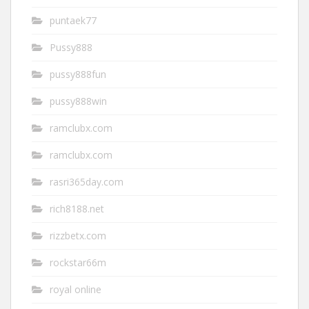
puntaek77
Pussy888
pussy888fun
pussy888win
ramclubx.com
ramclubx.com
rasri365day.com
rich8188.net
rizzbetx.com
rockstar66m
royal online