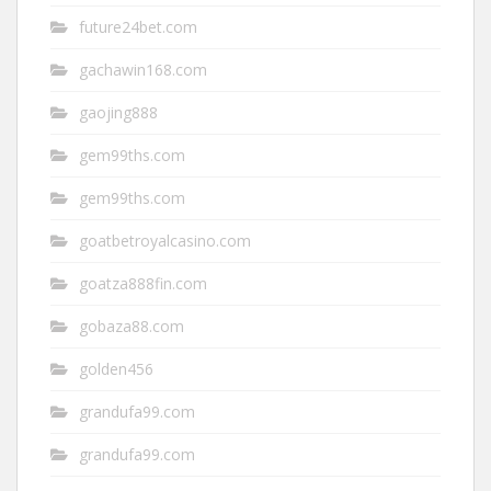
future24bet.com
gachawin168.com
gaojing888
gem99ths.com
gem99ths.com
goatbetroyalcasino.com
goatza888fin.com
gobaza88.com
golden456
grandufa99.com
grandufa99.com