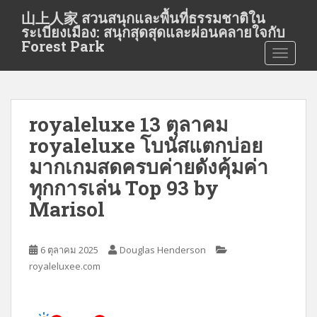
S
山上人家 สวนสนุกและพื้นที่ธรรมชาติใน
k
ระเบียงเมือง: สนุกสุดสุดและผ่อนคลายใจกับ
i
Forest Park
TOGGLE
p
t
o
m
royaleluxe 13 ตุลาคม
a
i
royaleluxe โบนัสแตกบ่อย
n
มากเกมสดครบค่ายดังคุ้มค่า
c
ทุกการเล่น Top 93 by
o
n
Marisol
t
e
6 ตุลาคม 2025
Douglas Henderson
n
royaleluxee.com
t