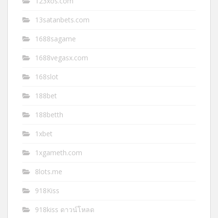
123xos.com
13satanbets.com
1688sagame
1688vegasx.com
168slot
188bet
188betth
1xbet
1xgameth.com
8lots.me
918Kiss
918kiss ดาวน์โหลด