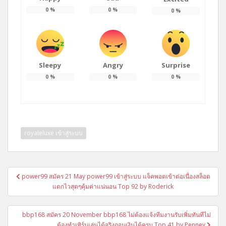
0
%
0
%
0
%
Sleepy
Angry
Surprise
0
%
0
%
0
%
royaleluxe เข้าสู่ระบบ
แนะแนว
power99 สมัคร 21 May power99 เข้าสู่ระบบ แจ็คพอตเข้าต่อเนื่องสล็อต
เรื่อง
แตกไวสุดๆคุ้มค่าแน่นอน Top 92 by Roderick
bbp168 สมัคร 20 November bbp168 ไม่ต้องแจ้งทีมงานรับเพิ่มทันทีไม่
ต้องทำเทิร์นเล่นได้จริงถอนเงินได้ครบ Top 41 by Penney