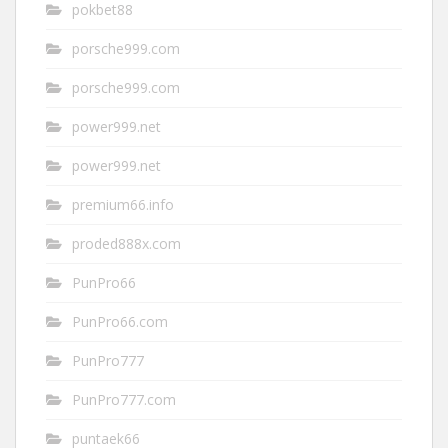
pokbet88
porsche999.com
porsche999.com
power999.net
power999.net
premium66.info
proded888x.com
PunPro66
PunPro66.com
PunPro777
PunPro777.com
puntaek66