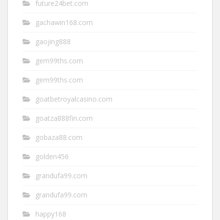
future24bet.com
gachawin168.com
gaojing888
gem99ths.com
gem99ths.com
goatbetroyalcasino.com
goatza888fin.com
gobaza88.com
golden456
grandufa99.com
grandufa99.com
happy168