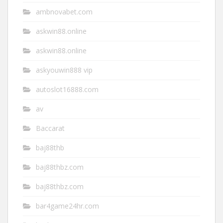
ambnovabet.com
askwin88.online
askwin88.online
askyouwin888 vip
autoslot16888.com
av
Baccarat
baj88thb
baj88thbz.com
baj88thbz.com
bar4game24hr.com