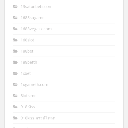
13satanbets.com
1688sagame
1688vegasx.com
168slot
188bet
188betth
1xbet
1xgameth.com
8lots.me
918Kiss
918kiss ดาวน์โหลด