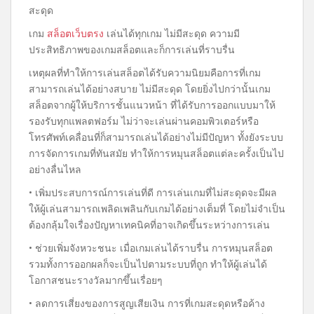
สะดุด
เกม
สล็อตเว็บตรง
เล่นได้ทุกเกม ไม่มีสะดุด ความมี
ประสิทธิภาพของเกมสล็อตและก็การเล่นที่ราบรื่น
เหตุผลที่ทำให้การเล่นสล็อตได้รับความนิยมคือการที่เกม
สามารถเล่นได้อย่างสบาย ไม่มีสะดุด โดยยิ่งไปกว่านั้นเกม
สล็อตจากผู้ให้บริการชั้นแนวหน้า ที่ได้รับการออกแบบมาให้
รองรับทุกแพลตฟอร์ม ไม่ว่าจะเล่นผ่านคอมพิวเตอร์หรือ
โทรศัพท์เคลื่อนที่ก็สามารถเล่นได้อย่างไม่มีปัญหา ทั้งยังระบบ
การจัดการเกมที่ทันสมัย ทำให้การหมุนสล็อตแต่ละครั้งเป็นไป
อย่างลื่นไหล
• เพิ่มประสบการณ์การเล่นที่ดี การเล่นเกมที่ไม่สะดุดจะมีผล
ให้ผู้เล่นสามารถเพลิดเพลินกับเกมได้อย่างเต็มที่ โดยไม่จำเป็น
ต้องกลุ้มใจเรื่องปัญหาเทคนิคที่อาจเกิดขึ้นระหว่างการเล่น
• ช่วยเพิ่มจังหวะชนะ เมื่อเกมเล่นได้ราบรื่น การหมุนสล็อต
รวมทั้งการออกผลก็จะเป็นไปตามระบบที่ถูก ทำให้ผู้เล่นได้
โอกาสชนะรางวัลมากขึ้นเรื่อยๆ
• ลดการเสี่ยงของการสูญเสียเงิน การที่เกมสะดุดหรือค้าง