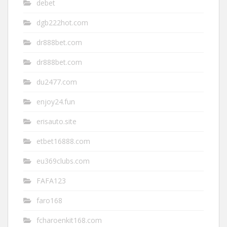
debet
dgb222hot.com
dr888bet.com
dr888bet.com
du2477.com
enjoy24.fun
erisauto.site
etbet16888.com
eu369clubs.com
FAFA123
faro168
fcharoenkit168.com