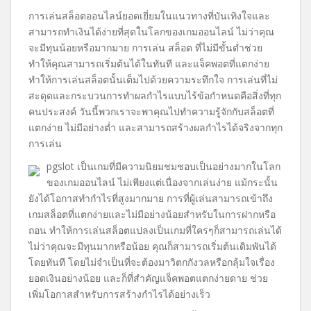
การเล่นสล็อตออนไลน์ยอดเยี่ยมในแนวทางที่บันเทิงใจและ
สามารถทำเงินได้ง่ายที่สุดในโลกของเกมออนไลน์ ไม่ว่าคุณ
จะมีทุนน้อยหรือมากมาย การเล่น สล็อต ที่ไม่มีขั้นต่ำช่วย
ทำให้คุณสามารถเริ่มต้นได้ในทันที และแจ็คพอตที่แตกง่าย
ทำให้การเล่นสล็อตนั้นเต็มไปด้วยความระทึกใจ การเล่นที่ไม่
สะดุดและกระบวนการทำผลกำไรแบบไร้ข้อกำหนดคือสิ่งที่ทุก
คนประสงค์ วันนี้พวกเราจะพาคุณไปทำความรู้จักกับสล็อตที่
แตกง่าย ไม่มีอย่างต่ำ และสามารถสร้างผลกำไรได้จริงจากทุก
การเล่น
pgslot เป็นเกมที่มีความนิยมชมชอบเป็นอย่างมากในโลก
ของเกมออนไลน์ ไม่เพียงแต่เนื่องจากเล่นง่าย แม้กระนั้น
ยังได้โอกาสทำกำไรที่สูงมากมาย การที่ผู้เล่นสามารถเข้าถึง
เกมสล็อตที่แตกง่ายและไม่มีอย่างน้อยสำหรับในการฝากหรือ
ถอน ทำให้การเล่นสล็อตแปลงเป็นเกมที่ใครๆก็สามารถเล่นได้
ไม่ว่าคุณจะมีทุนมากหรือน้อย คุณก็สามารถเริ่มต้นเดิมพันได้
โดยทันที โดยไม่จำเป็นที่จะต้องมาวิตกกังวลหรือกลุ้มใจเรื่อง
ยอดเงินอย่างน้อย และก็ที่สำคัญแจ็คพอตแตกง่ายดาย ช่วย
เพิ่มโอกาสสำหรับการสร้างกำไรได้อย่างเร็ว