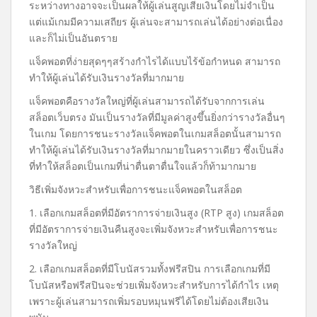
ระหว่างทางอาจจะเป็นผลให้ผู้เล่นสูญเสียเงินโดยไม่จำเป็น
แต่แม้เกมมีความเสถียร ผู้เล่นจะสามารถเล่นได้อย่างต่อเนื่อง
และก็ไม่เป็นอันตราย
แจ็คพอตที่ง่ายสุดๆๆสร้างกำไรได้แบบไร้ข้อกำหนด สามารถ
ทำให้ผู้เล่นได้รับเงินรางวัลที่มากมาย
แจ็คพอตคือรางวัลใหญ่ที่ผู้เล่นสามารถได้รับจากการเล่น
สล็อตเว็บตรง มันเป็นรางวัลที่มีมูลค่าสูงขึ้นยิ่งกว่ารางวัลอื่นๆ
ในเกม โดยการชนะรางวัลแจ็คพอตในเกมสล็อตนั้นสามารถ
ทำให้ผู้เล่นได้รับเงินรางวัลที่มากมายในคราวเดียว ซึ่งเป็นสิ่ง
ที่ทำให้สล็อตเป็นเกมที่น่าตื่นตาตื่นใจแล้วก็ท้ามากมาย
วิธีเพิ่มจังหวะสำหรับเพื่อการชนะแจ็คพอตในสล็อต
1. เลือกเกมสล็อตที่มีอัตราการจ่ายเงินสูง (RTP สูง) เกมสล็อต
ที่มีอัตราการจ่ายเงินคืนสูงจะเพิ่มจังหวะสำหรับเพื่อการชนะ
รางวัลใหญ่
2. เลือกเกมสล็อตที่มีโบนัสรวมทั้งฟรีสปิน การเลือกเกมที่มี
โบนัสหรือฟรีสปินจะช่วยเพิ่มจังหวะสำหรับการได้กำไร เหตุ
เพราะผู้เล่นสามารถเพิ่มรอบหมุนฟรีได้โดยไม่ต้องเสียเงิน