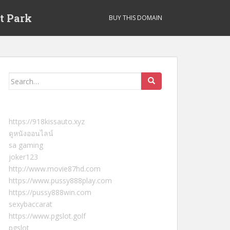
st Park
BUY THIS DOMAIN
Search
for:
https://918kissauto.xyz
ดูหนังออนไลน์
sa gaming
joker123
http://www.movie87hd.com
https://www.pussy888play.com
https://pussy888win.com
sexybaccarat
https://www.pgslot.golf
pgslot