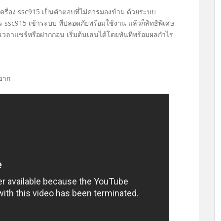
เครื่อง ssc915 เป็นคำตอบที่ไม่ควรมองข้าม ด้วยระบบ
ร ssc915 เข้าระบบ ที่ปลอดภัยพร้อมใช้งาน แล้วก็สิทธิพิเศษ
ยเวลาแชร์หรือฝากก่อน เริ่มต้นเล่นได้โดยทันทีพร้อมผลกำไร
งยาก