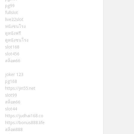
pg99
fullslot
live22slot
หนังชนโรง
ดูหนังฟรี
ดูหนังชนโรง
slot168
slot456
สล็อต66
joker 123
pg168
https://jin55.net
slot99
สล็อต66
slot44
https://judhai168.co
https://bonus888.life
สล็อต888