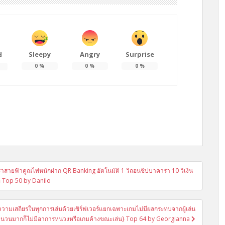
Sleepy
Angry
Surprise
d
0
%
0
%
0
%
่าสายฟ้าคูณไพ่หนักฝาก QR Banking อัตโนมัติ 1 วิถอนชิปบาคาร่า 10 วิเงิน
ที Top 50 by Danilo
วามเสถียรในทุกการเล่นด้วยเซิร์ฟเวอร์แยกเฉพาะเกมไม่มีผลกระทบจากผู้เล่น
นจำนวนมากก็ไม่มีอาการหน่วงหรือเกมค้างขณะเล่น} Top 64 by Georgianna