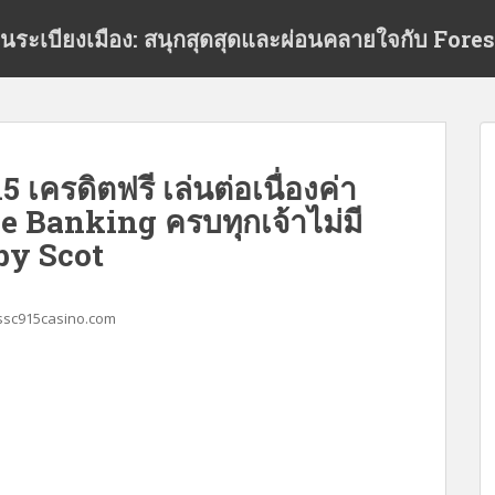
ะเบียงเมือง: สนุกสุดสุดและผ่อนคลายใจกับ Fore
 เครดิตฟรี เล่นต่อเนื่องค่า
e Banking ครบทุกเจ้าไม่มี
 by Scot
ssc915casino.com