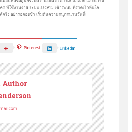
่าเป็นแพลตฟอร์มศูนย์รวมความสะดวก ความปลอดภัย และความ
คร ที่ใช้งานง่าย ระบบ ssc915 เข้าระบบ ที่รวดเร็วทันใจ
ด้จริง อย่ารอคอยช้า เริ่มต้นความสนุกสนานวันนี้!
Pinterest
LinkedIn
t Author
enderson
mail.com