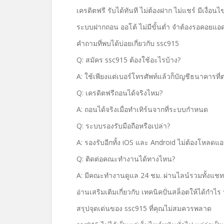
เครดิตฟรี รับได้ทันที ไม่ต้องฝาก ไม่แชร์ มีเงื่อนไ
ระบบฝากถอน ออโต้ ไม่มีขั้นต่ำ จำต้องรอคอยแอ
คำถามที่พบได้บ่อยเกี่ยวกับ ssc915
Q: สมัคร ssc915 ต้องใช้อะไรบ้าง?
A: ใช้เพียงแต่เบอร์โทรศัพท์แล้วก็บัญชีธนาคารที่ตร
Q: เครดิตฟรีถอนได้จริงไหม?
A: ถอนได้จริงเมื่อทำเทิร์นจากที่ระบบกำหนด
Q: ระบบรองรับมือถือหรือเปล่า?
A: รองรับอีกทั้ง iOS และ Android ไม่ต้องโหลดแ
Q: ติดต่อคณะทำงานได้ทางไหน?
A: มีคณะทำงานดูแล 24 ชม. ผ่านไลน์รวมทั้งแชท
อ่านเสริมเติมเกี่ยวกับ เทคนิคปั่นสล็อตให้ได้กำ
สรุปจุดเด่นของ ssc915 ที่คุณไม่สมควรพลาด