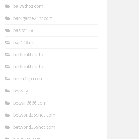
baj88thbz.com
bar4game24hr.com
baslot168
bbp168.me
betflixtikto.info
betflixtikto.info
betm4vip.com
betway
betwin6666.com
betworld369hot.com
betworld369hot.com