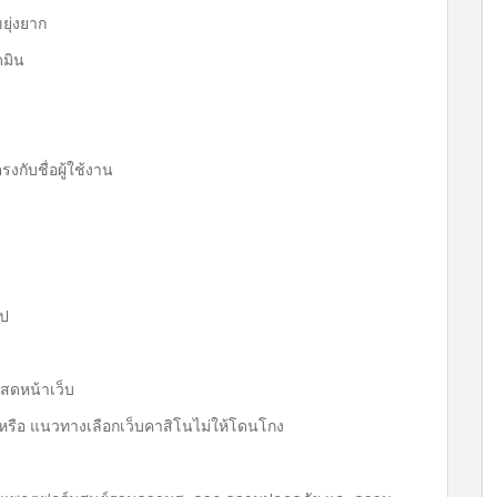
ขยุ่งยาก
ดมิน
งกับชื่อผู้ใช้งาน
อป
สดหน้าเว็บ
ไร หรือ แนวทางเลือกเว็บคาสิโนไม่ให้โดนโกง