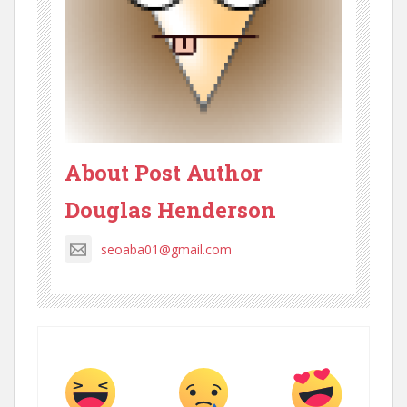
About Post Author
Douglas Henderson
seoaba01@gmail.com