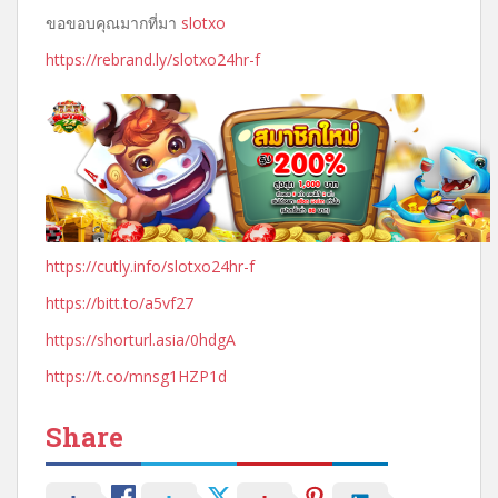
ขอขอบคุณมากที่มา
slotxo
https://rebrand.ly/slotxo24hr-f
https://cutly.info/slotxo24hr-f
https://bitt.to/a5vf27
https://shorturl.asia/0hdgA
https://t.co/mnsg1HZP1d
Share