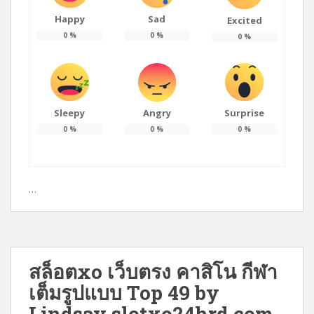
Happy
Sad
Excited
0
%
0
%
0
%
Sleepy
Angry
Surprise
0
%
0
%
0
%
…
สล็อตxo เว็บตรง คาสิโน กีฬา
เต็มรูปแบบ Top 49 by
Lindsay slotxo24hrd.com