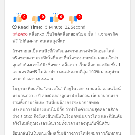
0
0
0
0
Read Time:
5 Minute, 22 Second
สล็อตxo
สล็อตxo เว็บไซต์สล็อตยอดนิยม ชั้น 1 แจกเครดิต
ฟรี ไม่ต้องฝาก คนเล่นสูงที่สุด
ถ้าหากคุณเป็นคนนึงที่กำลังมองหาหนทางทำเงินออนไลน์
หรือชอบความระทึกใจตื่นตาตื่นใจของเกมพนัน ผมแน่ใจว่า
คุณจำต้องเคยได้ฟังชื่อของ สล็อตxo เว็บสล็อต ยอดฮิต ชั้น 1
แจกเครดิตฟรี ไม่ต้องฝาก คนเล่นมากที่สุด 100% ผ่านหูผ่าน
ตามาบ้างอย่างแน่นอน
ในฐานะที่ผมเป็น “คนวงใน” ที่อยู่ในวงการเกมสล็อตออนไลน์
มานานกว่า 5 ปี ลองผิดลองถูกมานับไม่ถ้วน เจ็บมามากมาย
รวมทั้งปังมาก็แยะ วันนี้ผมต้องการจะมาถ่ายทอด
ประสบการณ์ตรงแบบไม่มีกั๊ก ว่าทำไมค่ายเกมสุดคลาสสิกอ
ย่าง slotxo ถึงยังคงยืนหนึ่งในใจนักพนันชาวไทย และก็มันคุ้ม
จริงไหมที่คุณจะเอาเงินรวมทั้งเวลามาลงทุนกับที่นี่ครับ
ย้อนกลับไปในขณะที่ผมเริ่มเข้าวงการใหม่ๆผมก็ราวกับทุกคน