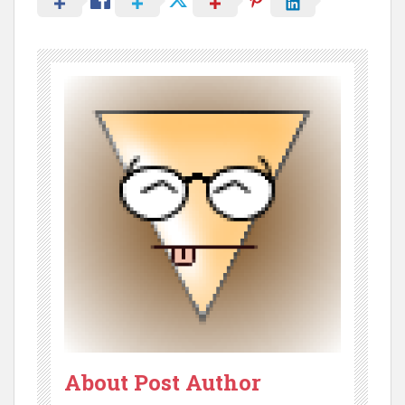
About Post Author