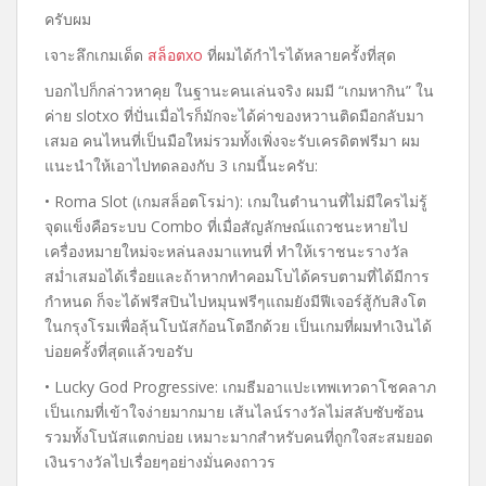
ครับผม
เจาะลึกเกมเด็ด
สล็อตxo
ที่ผมได้กำไรได้หลายครั้งที่สุด
บอกไปก็กล่าวหาคุย ในฐานะคนเล่นจริง ผมมี “เกมหากิน” ใน
ค่าย slotxo ที่ปั่นเมื่อไรก็มักจะได้ค่าของหวานติดมือกลับมา
เสมอ คนไหนที่เป็นมือใหม่รวมทั้งเพิ่งจะรับเครดิตฟรีมา ผม
แนะนำให้เอาไปทดลองกับ 3 เกมนี้นะครับ:
• Roma Slot (เกมสล็อตโรม่า): เกมในตำนานที่ไม่มีใครไม่รู้
จุดแข็งคือระบบ Combo ที่เมื่อสัญลักษณ์แถวชนะหายไป
เครื่องหมายใหม่จะหล่นลงมาแทนที่ ทำให้เราชนะรางวัล
สม่ำเสมอได้เรื่อยและถ้าหากทำคอมโบได้ครบตามที่ได้มีการ
กำหนด ก็จะได้ฟรีสปินไปหมุนฟรีๆแถมยังมีฟีเจอร์สู้กับสิงโต
ในกรุงโรมเพื่อลุ้นโบนัสก้อนโตอีกด้วย เป็นเกมที่ผมทำเงินได้
บ่อยครั้งที่สุดแล้วขอรับ
• Lucky God Progressive: เกมธีมอาแปะเทพเทวดาโชคลาภ
เป็นเกมที่เข้าใจง่ายมากมาย เส้นไลน์รางวัลไม่สลับซับซ้อน
รวมทั้งโบนัสแตกบ่อย เหมาะมากสำหรับคนที่ถูกใจสะสมยอด
เงินรางวัลไปเรื่อยๆอย่างมั่นคงถาวร