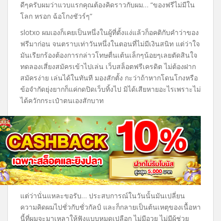
ดีๆครับผมว่าแวบแรกคุณต้องคิดราวกับผม… “ของฟรีไม่มีใน
โลก หรอก ฉ้อโกงชัวร์ๆ”
slotxo ผมเองก็เคยเป็นหนึ่งในผู้ที่ตั้งแง่แล้วก็อคติกับคำว่าของ
ฟรีมาก่อน จนตราบเท่าวันหนึ่งในตอนที่ไม่มีเงินสนิท แต่ว่าใจ
มันเรียกร้องต้องการกล่าวโทษตื่นเต้นเล็กๆน้อยๆเลยตัดสินใจ
ทดลองเสี่ยงสมัครเข้าไปเล่น เว็บสล็อตฟรีเครดิต ไม่ต้องฝาก
สมัครง่าย เล่นได้ในทันที มองสักตั้ง กะว่าถ้าหากโดนโกงหรือ
ข้อจำกัดยุ่งยากก็แค่กดปิดเว็บทิ้งไป มิได้เสียหายอะไรเพราะไม่
ได้ควักกระเป๋าตนเองสักบาท
แต่ว่านั่นแหละขอรับ… ประสบการณ์ในวันนั้นมันเปลี่ยน
ความคิดผมไปชั่วกับชั่วกัลป์ และก็กลายเป็นต้นเหตุของเนื้อหา
นี้ที่ผมจะมาเหลาให้ฟังแบบหมดเปลือก ไม่มีอวย ไม่มีผู้ช่วย