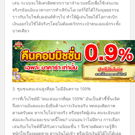
เล่น ระบบจะให้เครดิตพวกเรามาจำนวนหนึ่งเพื่อใช้เล่นเกม
จริงๆข้อแม้แนวทางการทำเทิร์นโอเวอร์ก็มิได้ไร้มนุษยธรรม
ราวกับเว็บไซต์เอเย่นต์ทั่วๆไป ทำให้ผู้เล่นใหม่ได้โอกาสเบิก
เงินออกไปใช้ได้จริงๆโดยไม่ต้องควักกระเป๋าตนเองแม้กระทั้ง
บาทเดียว
3. ชุมชนคนเล่นสูงที่สุด ไม่มีอันตราย 100%
การที่เว็บไซต์มี “คนเล่นมากที่สุด 100%” มันเป็นตัวชี้ชั้นเลิศ
ถึงความมั่นคงและยั่งยืนด้านการเงินขอรับ ทดลองคิดภาพ
ตามครับผม หากเว็บไม่จ่ายจริง หรือทุจริตผู้เล่น คนจะยังบอก
ต่อและก็เล่นเยอะขนาดนี้ไหม? แน่นอนว่าไม่มีทาง การเลือก
เล่นกับเว็บไซต์ที่ได้รับความนิยมชั้น 1 จึงช่วยตัดความรู้สึก
หนักใจเรื่องยอดหาย ฝากเงินไม่เข้า หรือเบิกเงินมิได้ไปได้เลย