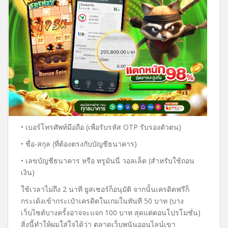
• เบอร์โทรศัพท์มือถือ (เพื่อรับรหัส OTP รับรองตัวตน)
• ชื่อ-สกุล (ที่ต้องตรงกับบัญชีธนาคาร)
• เลขบัญชีธนาคาร หรือ ทรูมันนี่ วอลเล็ต (สำหรับใช้ถอน
เงิน)
ใช้เวลาไม่ถึง 2 นาที ยูสเซอร์ก็อนุมัติ จากนั้นเครดิตฟรีก็
กระเด้งเข้ากระเป๋าเครดิตในเกมในทันที 50 บาท (บาง
เว็บไซต์บางครั้งอาจจะแจก 100 บาท สุดแต่ตอนโปรโมชั่น)
สิ่งนี้ทำให้ผมใส่ใจได้ว่า ตลาดเว็บพนันออนไลน์เขา