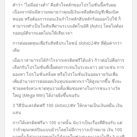
คำว่า “ไม่มีอย่างต่ำ” คือหัวใจหลักของโปรโมชั่นนี้ครับผม
เนื่องจากมันมีความหมายว่าคุณมีเงินเหลือติดบัญชีเพียงนิด
หน่อย หรือต้องการถอนเงินกำไรหลักสิบหลักร้อยออกไปใช้ ก็
สามารถทำเป็นในทันทีผ่านระบบอัตโนมัติ (Auto) โดยไม่ต้อง
รออนุมัติจากแอดไม่นให้เสียเวลา
การต่อยอดทุนเพื่อรับสิทธิประโยชน์ slotxo24hr ที่คุ้มค่ากว่า
เดิม
เมื่อเราสามารถได้กำไรจากเครดิตฟรีได้แล้ว ก้าวต่อไปคือการ
เลือกรับโปรโมชั่นที่เอื้อต่อการเล่นในระยะยาว อย่างเช่น การ
มองหา โปรโมชั่นสล็อต หรือโปรโมชั่นเงินออมรายวันเพื่อ
เพิ่มอำนาจการต่อยอดเงินทุนของพวกเราให้สูงมากขึ้น ซึ่งจะ
ช่วยลดจังหวะขาดทุนรวมทั้งเพิ่มช่องทางในการชนะรางวัล
ใหญ่ (Mega Win) ได้ง่ายยิ่งขึ้นขอรับ
3 วิธีปั่นเครดิตฟรี 100 slotxo24hr ให้กลายเป็นเงินหมื่น เงิน
แสน
การได้เครดิตฟรีมา 100 บาทนั้น นับว่าเป็นเรื่องที่ดีขอรับ แต่
ว่าถ้าคุณกดสปินแบบมั่วๆโดยไม่มีการวางเป้าหมาย เงิน 100
บาทนั้นก็สามารถหมดไปได้ภายในช่วงระยะเวลาไม่ถึง 5 นาที