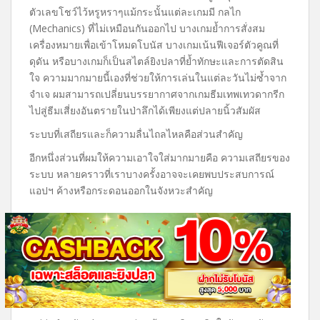
ตัวเลขโชว์ไว้หรูหราๆแม้กระนั้นแต่ละเกมมี กลไก
(Mechanics) ที่ไม่เหมือนกันออกไป บางเกมย้ำการสั่งสม
เครื่องหมายเพื่อเข้าโหมดโบนัส บางเกมเน้นฟีเจอร์ตัวคูณที่
ดุดัน หรือบางเกมก็เป็นสไตล์ยิงปลาที่ย้ำทักษะและการตัดสิน
ใจ ความมากมายนี้เองที่ช่วยให้การเล่นในแต่ละวันไม่ซ้ำจาก
จำเจ ผมสามารถเปลี่ยนบรรยากาศจากเกมธีมเทพเทวดากรีก
ไปสู่ธีมเสี่ยงอันตรายในป่าลึกได้เพียงแต่ปลายนิ้วสัมผัส
ระบบที่เสถียรและก็ความลื่นไถลไหลคือส่วนสำคัญ
อีกหนึ่งส่วนที่ผมให้ความเอาใจใส่มากมายคือ ความเสถียรของ
ระบบ หลายคราวที่เราบางครั้งอาจจะเคยพบประสบการณ์
แอปฯ ค้างหรือกระดอนออกในจังหวะสำคัญ