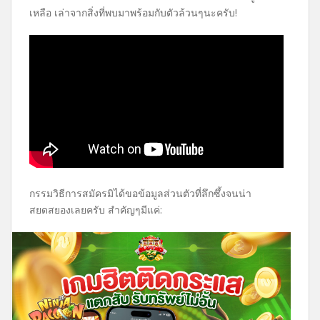
เหลือ เล่าจากสิ่งที่พบมาพร้อมกับตัวล้วนๆนะครับ!
กรรมวิธีการสมัครมิได้ขอข้อมูลส่วนตัวที่ลึกซึ้งจนน่า
สยดสยองเลยครับ สำคัญๆมีแค่: