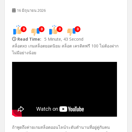
16 มิถุนายน 2026
0
0
0
0
Read Time:
5 Minute, 43 Second
สล็อตxo เกมสล็อตยอดนิยม สล็อต เครดิตฟรี 100 ไม่ต้องฝาก
ไม่มีอย่างน้อย
ถ้าพูดถึงค่ายเกมสล็อตออนไลน์ระดับตำนานที่อยู่คู่กับคน