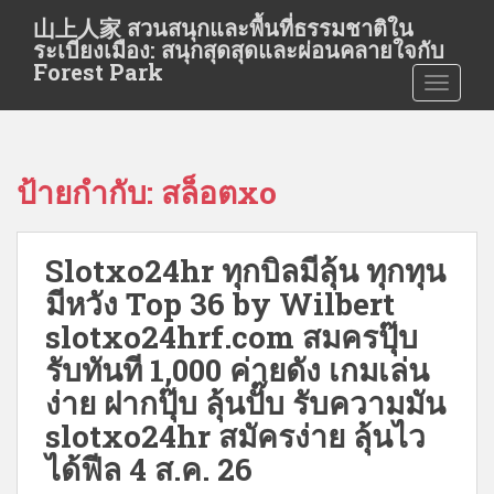
S
山上人家 สวนสนุกและพื้นที่ธรรมชาติใน
k
ระเบียงเมือง: สนุกสุดสุดและผ่อนคลายใจกับ
i
Forest Park
TOGGLE
p
t
o
m
ป้ายกำกับ:
สล็อตxo
a
i
n
Slotxo24hr ทุกบิลมีลุ้น ทุกทุน
c
o
มีหวัง Top 36 by Wilbert
n
slotxo24hrf.com สมครปุ๊บ
t
รับทันที 1,000 ค่ายดัง เกมเล่น
e
n
ง่าย ฝากปุ๊บ ลุ้นปั๊บ รับความมัน
t
slotxo24hr สมัครง่าย ลุ้นไว
ได้ฟีล 4 ส.ค. 26