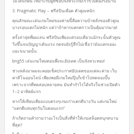
ไม่ได้นึกฝัน เหมาะกับผู้ที่ชอบจังหวะเกมเร็วๆไม่ต้องรอนาน
3. Pragmatic Play – ฟรีสปินเดือด ตัวคูณหนัก
คุณลักษณะเด่นเกมใหม่ของค่ายนี้คือความบ้าคลั่งของตัวคูณ
บางรอบแตกไม่หนัก แต่ว่าถ้าหากแตกคราวเป็นคุ้มมากมาย!
ครั้งล่าสุดที่ผมเล่น ฟรีสปินเพียงแต่รอบเดียวแม้กระนั้นตัวคูณ
วิ่งขึ้นจนปัญญาเต้นแรง กดจบยังรู้สึกไม่เชื่อว่ามันแตกเยอะ
แยะขนาดนั้น
bng55 เล่นเกมใหม่ตอนพึ่งจะอัปเดต เป็นจังหวะทอง!
ช่วงหลังมาผมจะคอยเช็คประกาศอัปเดตของแต่ละค่าย เว็บ
คาสิโนออนไลน์ เพียงพอมีเกมใหม่ปุ๊บก็เข้าไปทดลองปั๊บ
เพราะจากที่ทดสอบหลายหน มันทำกำไรได้จริงในช่วงเปิดตัว
1–2 อาทิตย์แรก
หากให้เทียบเคียงแบบตรงๆเกมเก่าแตกดีบางวัน แต่เกมใหม่
“แตกดีแทบทุกวันในตอนแรก”
ถ้าเกิดถามคำถามว่าอะไรเป็นสิ่งที่ทำให้เกมสล็อตสนุกสนาน
ที่สุด?