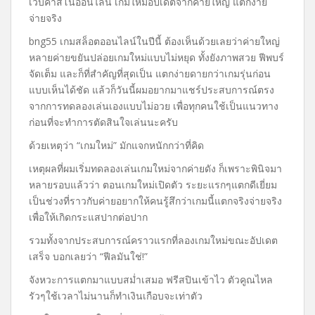
เว็บคาสิโนออนไลน์ เกมใหม่อัปเดตจากค่ายใหญ่ แตกง่าย
จ่ายจริง
bng55 เกมสล็อตออนไลน์ในปีนี้ ต้องเห็นด้วยเลยว่าค่ายใหญ่
หลายค่ายขยันปล่อยเกมใหม่แบบไม่หยุด ทั้งยังภาพสวย ฟีพบร์
จัดเต็ม และก็ที่สำคัญที่สุดเป็น แตกง่ายดายกว่าเกมรุ่นก่อน
แบบเห็นได้ชัด แล้วก็วันนี้ผมอยากมาแชร์ประสบการณ์ตรง
จากการทดลองเล่นเองแบบไม่อวย เพื่อทุกคนใช้เป็นแนวทาง
ก่อนที่จะทำการตัดสินใจเล่นนะครับ
ด้วยเหตุว่า “เกมใหม่” มักแจกหนักกว่าที่คิด
เหตุผลที่ผมเริ่มทดลองเล่นเกมใหม่จากค่ายดัง ก็เพราะพินิจมา
หลายรอบแล้วว่า ตอนเกมใหม่เปิดตัว ระยะแรกๆแตกดีเยี่ยม
เป็นช่วงที่ราวกับค่ายอยากให้คนรู้สึกว่าเกมนี้แตกจริงจ่ายจริง
เพื่อให้เกิดกระแสปากต่อปาก
รวมทั้งจากประสบการณ์คราวแรกที่ลองเกมใหม่ขณะอัปเดต
เสร็จ บอกเลยว่า “ฟีลมันใช่!”
จังหวะการแตกมาแบบสม่ำเสมอ ฟรีสปินเข้าไว ตัวคูณไหล
รัวๆใช้เวลาไม่นานก็ทำเงินเกือบจะเท่าตัว