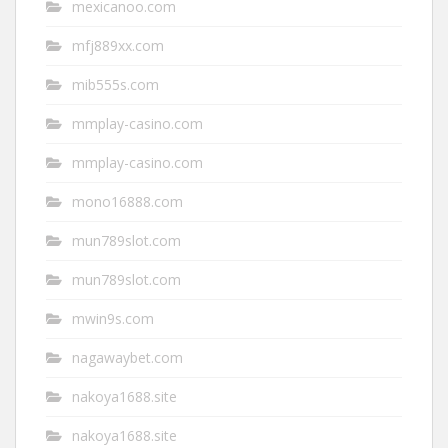
mexicanoo.com
mfj889xx.com
mib555s.com
mmplay-casino.com
mmplay-casino.com
mono16888.com
mun789slot.com
mun789slot.com
mwin9s.com
nagawaybet.com
nakoya1688.site
nakoya1688.site