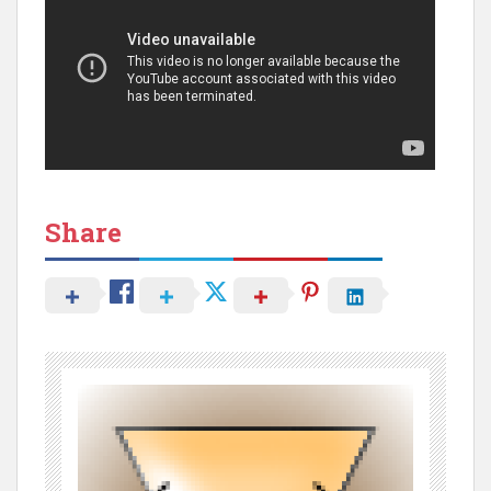
Share