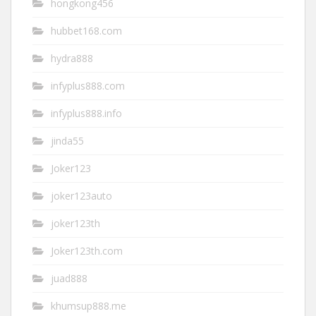
hongkong456
hubbet168.com
hydra888
infyplus888.com
infyplus888.info
jinda55
Joker123
joker123auto
joker123th
Joker123th.com
juad888
khumsup888.me