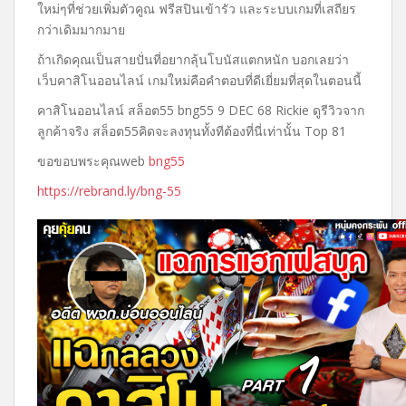
ใหม่ๆที่ช่วยเพิ่มตัวคูณ ฟรีสปินเข้ารัว และระบบเกมที่เสถียร
กว่าเดิมมากมาย
ถ้าเกิดคุณเป็นสายปั่นที่อยากลุ้นโบนัสแตกหนัก บอกเลยว่า
เว็บคาสิโนออนไลน์ เกมใหม่คือคำตอบที่ดีเยี่ยมที่สุดในตอนนี้
คาสิโนออนไลน์ สล็อต55 bng55 9 DEC 68 Rickie ดูรีวิวจาก
ลูกค้าจริง สล็อต55คิดจะลงทุนทั้งทีต้องที่นี่เท่านั้น Top 81
ขอขอบพระคุณweb
bng55
https://rebrand.ly/bng-55