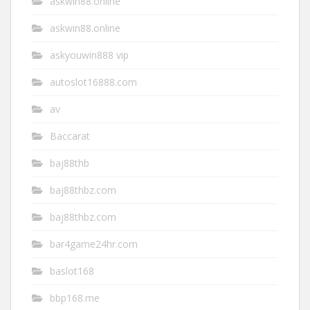
askwin88.online
askwin88.online
askyouwin888 vip
autoslot16888.com
av
Baccarat
baj88thb
baj88thbz.com
baj88thbz.com
bar4game24hr.com
baslot168
bbp168.me