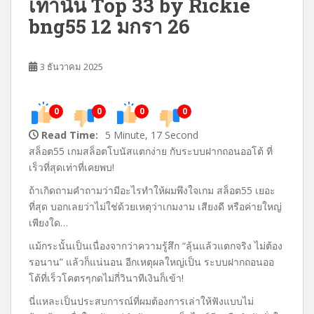
เท่านั้น Top 33 by Rickie
bng55 12 มกรา 26
3 ธันวาคม 2025
0
0
0
0
Read Time:
5 Minute, 17 Second
สล็อต55 เกมสล็อตโบนัสแตกง่าย กับระบบฝากถอนออโต้ ที่
เร็วที่สุดเท่าที่เคยพบ!
ถ้าเกิดถามคำถามว่ามีอะไรทำให้ผมพึงใจเกม สล็อต55 เยอะ
ที่สุด บอกเลยว่าไม่ใช่ด้วยเหตุว่าเกมงาม เสียงดี หรือค่ายใหญ่
เพียงใด…
แม้กระนั้นเป็นเนื่องจากว่าความรู้สึก “ลุ้นแล้วแตกจริง ไม่ต้อง
รอนาน” แล้วก็แน่นอน อีกเหตุผลใหญ่เป็น ระบบฝากถอนออ
โต้ที่เร็วโคตรๆกดไม่กี่วินาทีเงินก็เข้า!
นี่แหละเป็นประสบการณ์ที่ผมต้องการเล่าให้ฟังแบบไม่