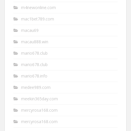
m4newonline.com
mac1bet789.com
macau69
macau888.win
mario678.club
mario678.club
mario678.info
medee989.com
meekin365day.com
mercyrosa168.com
mercyrosa168.com