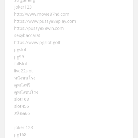
joker123
http://www.movie87hd.com
https://www.pussy888play.com
https://pussy888win.com
sexybaccarat
https://www.pgslot.golf
pgslot
pg99
fullslot
live22slot
หนังชนโรง
ดูหนังฟรี
ดูหนังชนโรง
slot168
slot456
สล็อต66
joker 123
pg168