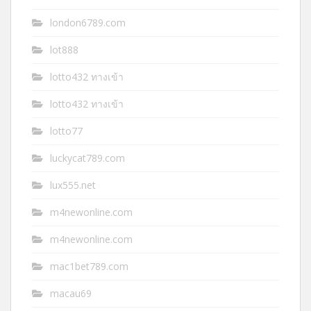
london6789.com
lot888
lotto432 ทางเข้า
lotto432 ทางเข้า
lotto77
luckycat789.com
lux555.net
m4newonline.com
m4newonline.com
mac1bet789.com
macau69