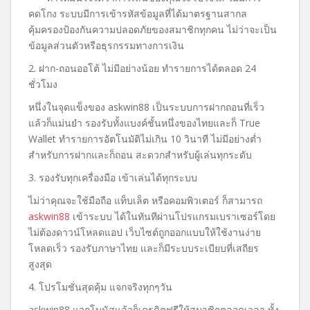
คดโกง ระบบมีการเข้ารหัสข้อมูลที่ได้มาตรฐานสากล
คุ้มครองป้องกันความปลอดภัยของสมาชิกทุกคน ไม่ว่าจะเป็น
ข้อมูลส่วนตัวหรือธุรกรรมทางการเงิน
2. ฝาก-ถอนออโต้ ไม่มีอย่างน้อย ทำรายการได้ตลอด 24
ชั่วโมง
หนึ่งในจุดแข็งของ askwin88 เป็นระบบการฝากถอนที่เร็ว
แล้วก็แม่นยำ รองรับทั้งแบงค์ชั้นหนึ่งของไทยและก็ True
Wallet ทำรายการอัตโนมัติไม่เกิน 10 วินาที ไม่มีอย่างต่ำ
สำหรับการฝากและก็ถอน สะดวกสำหรับผู้เล่นทุกระดับ
3. รองรับทุกเครื่องมือ เข้าเล่นได้ทุกระบบ
ไม่ว่าคุณจะใช้มือถือ แท็บเล็ต หรือคอมพิวเตอร์ ก็สามารถ
askwin88
เข้าระบบ ได้ในทันทีผ่านโปรแกรมเบราเซอร์โดย
ไม่ต้องดาวน์โหลดแอป เว็บไซต์ถูกออกแบบให้ใช้งานง่าย
โหลดเร็ว รองรับภาษาไทย และก็มีระบบระเบียบที่เสถียร
สูงสุด
4. โปรโมชั่นสุดคุ้ม แจกจริงทุกๆวัน
askwin88 แจกโบนัสแล้วก็เครดิตฟรีให้สมาชิกตลอดเวลา ทั้ง