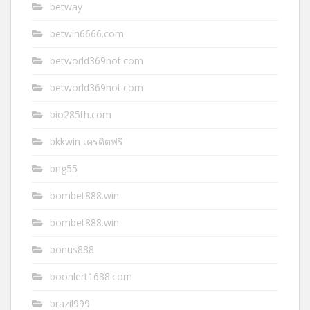
betway
betwin6666.com
betworld369hot.com
betworld369hot.com
bio285th.com
bkkwin เครดิตฟรี
bng55
bombet888.win
bombet888.win
bonus888
boonlert1688.com
brazil999