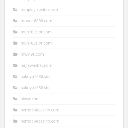
mmplay-casino.com
mono16888.com
mun789slot.com
mun789slot.com
mwin9s.com
nagawaybet.com
nakoya1688.site
nakoya1688.site
nbwin.me
nemo168casino.com
nemo168casino.com