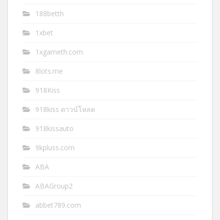
188betth
1xbet
1xgameth.com
8lots.me
918Kiss
918kiss ดาวน์โหลด
918kissauto
9kpluss.com
ABA
ABAGroup2
abbet789.com