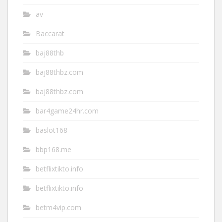
av
Baccarat
baj88thb
baj88thbz.com
baj88thbz.com
bar4game24hr.com
baslot168
bbp168.me
betflixtikto.info
betflixtikto.info
betm4vip.com