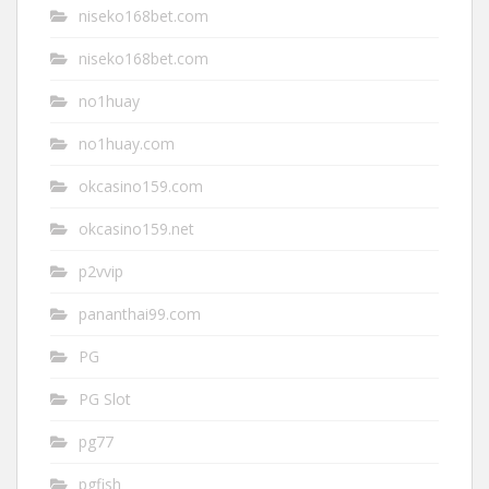
niseko168bet.com
niseko168bet.com
no1huay
no1huay.com
okcasino159.com
okcasino159.net
p2vvip
pananthai99.com
PG
PG Slot
pg77
pgfish