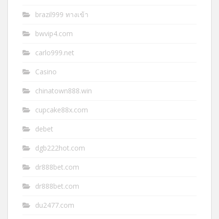
brazil999 ทางเข้า
bwvip4.com
carlo999.net
Casino
chinatown888.win
cupcake88x.com
debet
dgb222hot.com
dr888bet.com
dr888bet.com
du2477.com