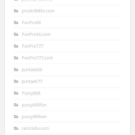
proded888x.com
PunPro66
PunPro66.com
PunPro777
PunPro777.com
puntaek66
puntaek77
Pussy888
pussy888fun
pussy888win
ramclubx.com