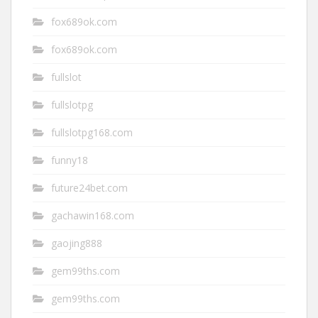
fox689ok.com
fox689ok.com
fullslot
fullslotpg
fullslotpg168.com
funny18
future24bet.com
gachawin168.com
gaojing888
gem99ths.com
gem99ths.com