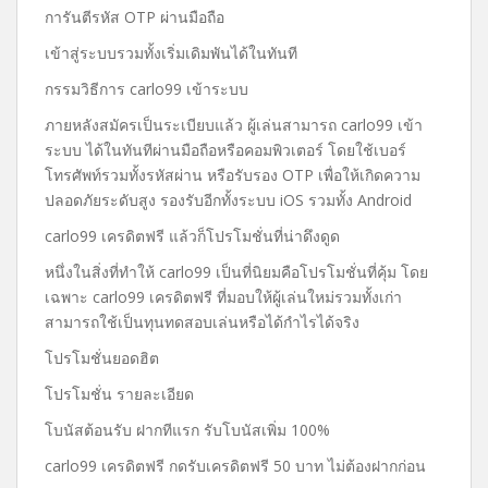
การันตีรหัส OTP ผ่านมือถือ
เข้าสู่ระบบรวมทั้งเริ่มเดิมพันได้ในทันที
กรรมวิธีการ carlo99 เข้าระบบ
ภายหลังสมัครเป็นระเบียบแล้ว ผู้เล่นสามารถ carlo99 เข้า
ระบบ ได้ในทันทีผ่านมือถือหรือคอมพิวเตอร์ โดยใช้เบอร์
โทรศัพท์รวมทั้งรหัสผ่าน หรือรับรอง OTP เพื่อให้เกิดความ
ปลอดภัยระดับสูง รองรับอีกทั้งระบบ iOS รวมทั้ง Android
carlo99 เครดิตฟรี แล้วก็โปรโมชั่นที่น่าดึงดูด
หนึ่งในสิ่งที่ทำให้ carlo99 เป็นที่นิยมคือโปรโมชั่นที่คุ้ม โดย
เฉพาะ carlo99 เครดิตฟรี ที่มอบให้ผู้เล่นใหม่รวมทั้งเก่า
สามารถใช้เป็นทุนทดสอบเล่นหรือได้กำไรได้จริง
โปรโมชั่นยอดฮิต
โปรโมชั่น รายละเอียด
โบนัสต้อนรับ ฝากทีแรก รับโบนัสเพิ่ม 100%
carlo99 เครดิตฟรี กดรับเครดิตฟรี 50 บาท ไม่ต้องฝากก่อน