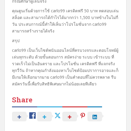
กรณีศึกษาผู้เล่นจริง
คุณตูนเริ่มด้วยการใช้ carlo99 เครดิตฟรี 50 บาท ทดสอบเล่น
สล็อต และสามารถได้กำไรได้มากกว่า 1,500 บาทข้างในไม่กี่
วัน ประสบการณ์นี้ทำให้เห็นว่าโปรโมชั่นจาก carlo99
สามารถสร้างรายได้จริง
สรุป
carlo99 เป็นเว็บไซต์พนันออนไลน์ที่ครบวงจรและตอบโจทย์ผู้
เล่นทุกระดับ ด้วยขั้นตอนการ สมัครง่าย ระบบ เข้าระบบ ที่
รวดเร็วไม่เป็นอันตราย และโปรโมชั่น เครดิตฟรี ที่แจกจริง
ทุกวี่วัน ถ้าหากคุณกำลังมองหาเว็บไซต์ป้อมปราการอาจและก็
มีเกมให้เลือกมากมาย carlo99 เป็นคำตอบที่ไม่ควรพลาด รีบ
สมัครวันนี้เพื่อรับสิทธิพิเศษมากไม่น้อยเลยทีเดียว
Share