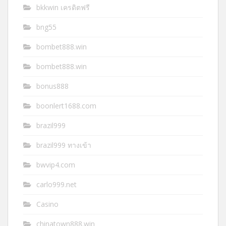
bkkwin เครดิตฟรี
bng55
bombet888.win
bombet888.win
bonus888
boonlert1688.com
brazil999
brazil999 ทางเข้า
bwvip4.com
carlo999.net
Casino
chinatown888.win