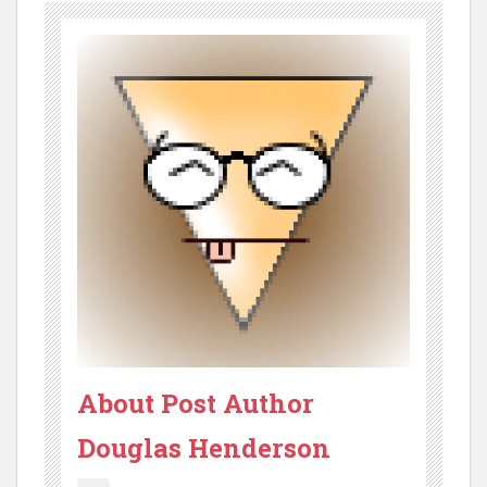
About Post Author
Douglas Henderson