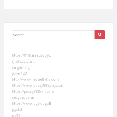
…
Search
for:
https://918kissauto.xyz
ดูหนังออนไลน์
sa gaming
joker123
http://www.movie87hd.com
https://www.pussy888play.com
https://pussy888win.com
sexybaccarat
https://www.pgslot.golf
pgslot
pg99