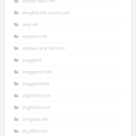
sbotop1688.com
sexxybet168-casino.com
sexy168
sexyauto168
sexybaccarat168.com
sexygame
sexygame1688
sexygame992
sing55fun.com
sing55fun.com
six9game.win
sky2899.com