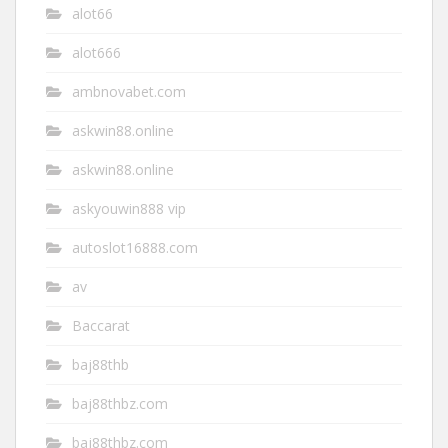
alot66
alot666
ambnovabet.com
askwin88.online
askwin88.online
askyouwin888 vip
autoslot16888.com
av
Baccarat
baj88thb
baj88thbz.com
baj88thbz.com