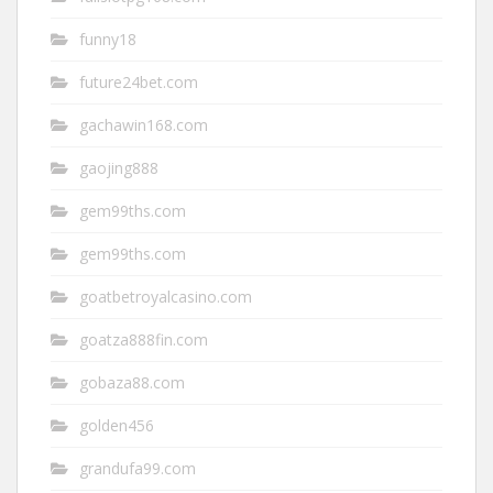
funny18
future24bet.com
gachawin168.com
gaojing888
gem99ths.com
gem99ths.com
goatbetroyalcasino.com
goatza888fin.com
gobaza88.com
golden456
grandufa99.com