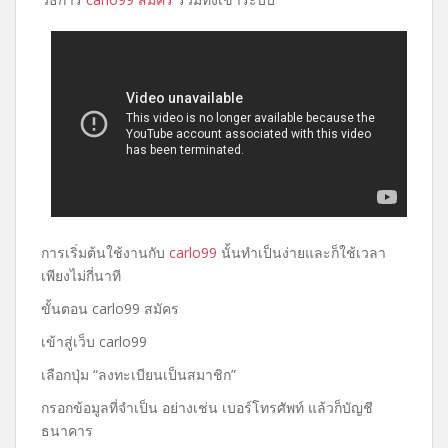
การเริ่มต้นใช้งานกับ
carlo99
นั้นทำเป็นง่ายและก็ใช้เวลา
เพียงไม่กี่นาที
ขั้นตอน carlo99 สมัคร
เข้าสู่เว็บ carlo99
เลือกปุ่ม “ลงทะเบียนเป็นสมาชิก”
กรอกข้อมูลที่จำเป็น อย่างเช่น เบอร์โทรศัพท์ แล้วก็บัญชี
ธนาคาร