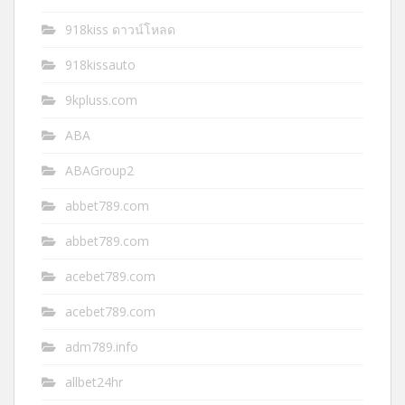
918kiss ดาวน์โหลด
918kissauto
9kpluss.com
ABA
ABAGroup2
abbet789.com
abbet789.com
acebet789.com
acebet789.com
adm789.info
allbet24hr