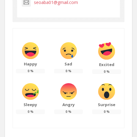
seoaba01@gmail.com
Happy
Sad
Excited
0
%
0
%
0
%
Sleepy
Angry
Surprise
0
%
0
%
0
%