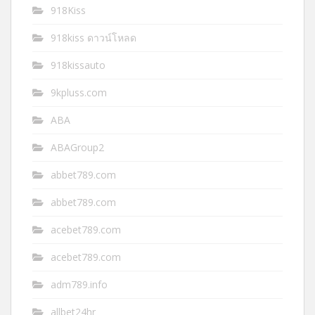
918Kiss
918kiss ดาวน์โหลด
918kissauto
9kpluss.com
ABA
ABAGroup2
abbet789.com
abbet789.com
acebet789.com
acebet789.com
adm789.info
allbet24hr