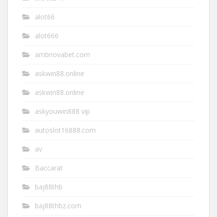
alot66
alot666
ambnovabet.com
askwin88.online
askwin88.online
askyouwin888 vip
autoslot16888.com
av
Baccarat
baj88thb
baj88thbz.com