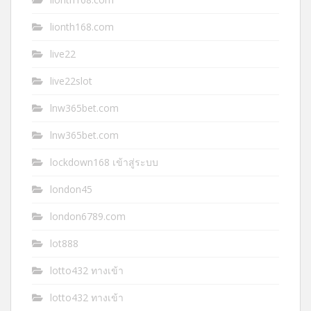
lionth168.com
live22
live22slot
lnw365bet.com
lnw365bet.com
lockdown168 เข้าสู่ระบบ
london45
london6789.com
lot888
lotto432 ทางเข้า
lotto432 ทางเข้า