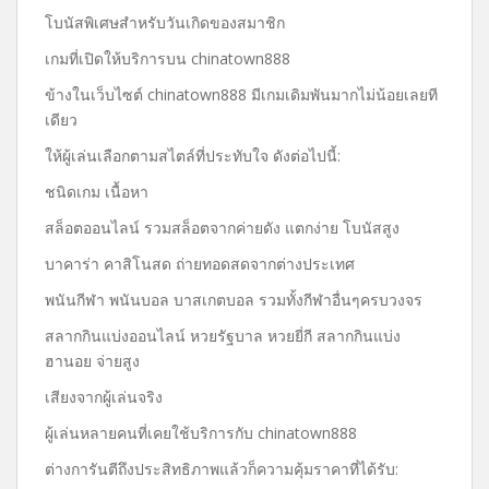
โบนัสพิเศษสำหรับวันเกิดของสมาชิก
เกมที่เปิดให้บริการบน chinatown888
ข้างในเว็บไซต์ chinatown888 มีเกมเดิมพันมากไม่น้อยเลยที
เดียว
ให้ผู้เล่นเลือกตามสไตล์ที่ประทับใจ ดังต่อไปนี้:
ชนิดเกม เนื้อหา
สล็อตออนไลน์ รวมสล็อตจากค่ายดัง แตกง่าย โบนัสสูง
บาคาร่า คาสิโนสด ถ่ายทอดสดจากต่างประเทศ
พนันกีฬา พนันบอล บาสเกตบอล รวมทั้งกีฬาอื่นๆครบวงจร
สลากกินแบ่งออนไลน์ หวยรัฐบาล หวยยี่กี สลากกินแบ่ง
ฮานอย จ่ายสูง
เสียงจากผู้เล่นจริง
ผู้เล่นหลายคนที่เคยใช้บริการกับ chinatown888
ต่างการันตีถึงประสิทธิภาพแล้วก็ความคุ้มราคาที่ได้รับ: