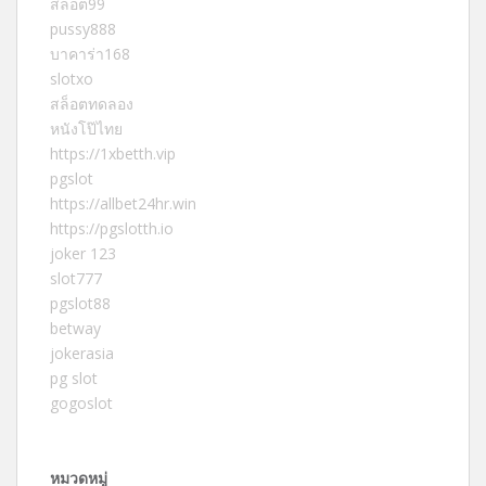
สล็อต99
pussy888
บาคาร่า168
slotxo
สล็อตทดลอง
หนังโป๊ไทย
https://1xbetth.vip
pgslot
https://allbet24hr.win
https://pgslotth.io
joker 123
slot777
pgslot88
betway
jokerasia
pg slot
gogoslot
หมวดหมู่