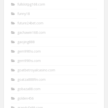
fullslotpg168.com
funny18
future24bet.com
gachawin168.com
gaojing888
gem99ths.com
gem99ths.com
goatbetroyalcasino.com
goatza888fin.com
gobaza88.com
golden456
grandufa99.com