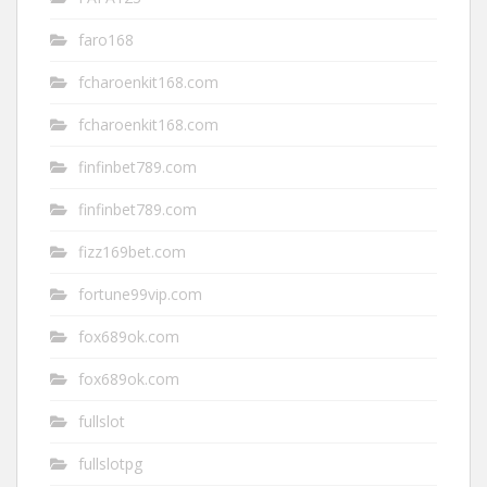
faro168
fcharoenkit168.com
fcharoenkit168.com
finfinbet789.com
finfinbet789.com
fizz169bet.com
fortune99vip.com
fox689ok.com
fox689ok.com
fullslot
fullslotpg