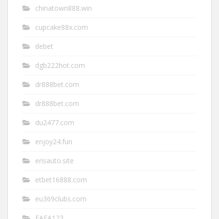
chinatown888.win
cupcake88x.com
debet
dgb222hot.com
dr888bet.com
dr888bet.com
du2477.com
enjoy24.fun
erisauto.site
etbet16888.com
eu369clubs.com
FAFA123