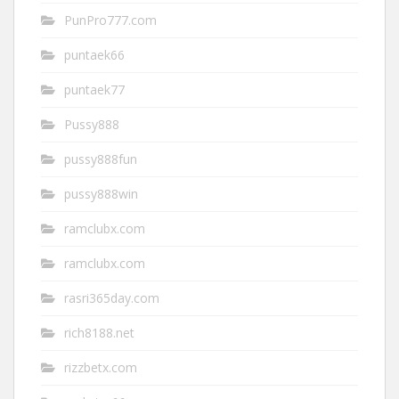
PunPro777.com
puntaek66
puntaek77
Pussy888
pussy888fun
pussy888win
ramclubx.com
ramclubx.com
rasri365day.com
rich8188.net
rizzbetx.com