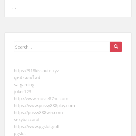
…
Search
for:
https://918kissauto.xyz
ดูหนังออนไลน์
sa gaming
joker123
http://www.movie87hd.com
https://www.pussy888play.com
https://pussy888win.com
sexybaccarat
https://www.pgslot.golf
pgslot