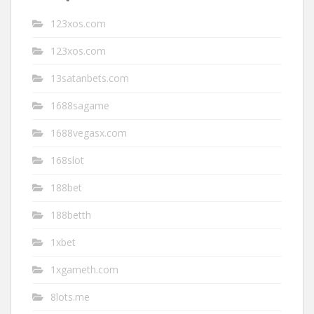
123xos.com
123xos.com
13satanbets.com
1688sagame
1688vegasx.com
168slot
188bet
188betth
1xbet
1xgameth.com
8lots.me