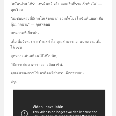
“สมัครง่าย ได้รับ เครดิตฟรี จริง ถอนเงินก็รวดเร็วทันใจ” —
คุณโอม
“ผมชอบตรงที่มีเกมให้เลือกมาก รวมทั้งโปรโมชั่นคืนยอดเสีย
คุ้มมากมาย” — คุณพลอย
บทความที่เกี่ยวพัน
เพื่อเพิ่มจังหวะการทำผลกำไร คุณสามารถอ่านบทความเพิ่ม
ได้ เช่น
สูตรการเล่นสล็อตให้ได้โบนัส,
วิธีการเล่นบาคาร่าอย่างมืออาชีพ,
จุดเด่นของการใช้เครดิตฟรีสำหรับเพื่อการพนัน
สรุป