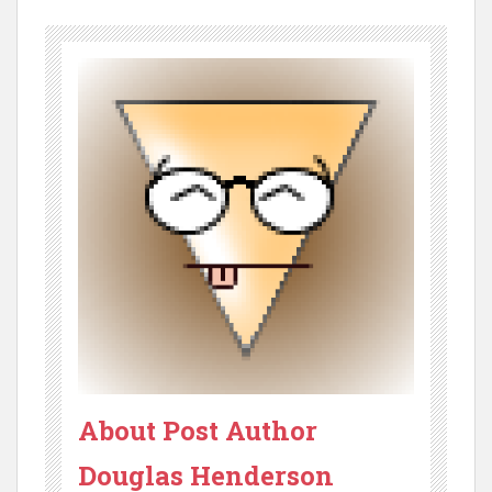
About Post Author
Douglas Henderson