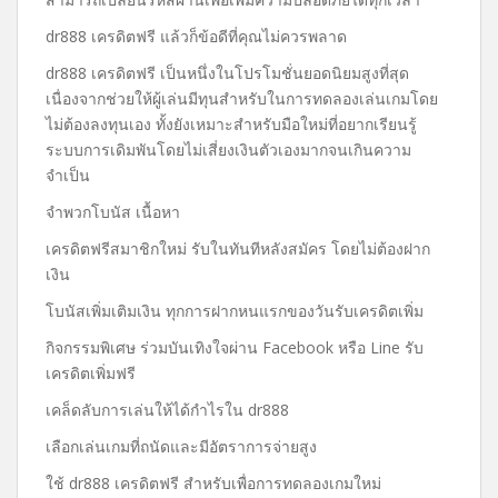
dr888 เครดิตฟรี แล้วก็ข้อดีที่คุณไม่ควรพลาด
dr888 เครดิตฟรี เป็นหนึ่งในโปรโมชั่นยอดนิยมสูงที่สุด
เนื่องจากช่วยให้ผู้เล่นมีทุนสำหรับในการทดลองเล่นเกมโดย
ไม่ต้องลงทุนเอง ทั้งยังเหมาะสำหรับมือใหม่ที่อยากเรียนรู้
ระบบการเดิมพันโดยไม่เสี่ยงเงินตัวเองมากจนเกินความ
จำเป็น
จำพวกโบนัส เนื้อหา
เครดิตฟรีสมาชิกใหม่ รับในทันทีหลังสมัคร โดยไม่ต้องฝาก
เงิน
โบนัสเพิ่มเติมเงิน ทุกการฝากหนแรกของวันรับเครดิตเพิ่ม
กิจกรรมพิเศษ ร่วมบันเทิงใจผ่าน Facebook หรือ Line รับ
เครดิตเพิ่มฟรี
เคล็ดลับการเล่นให้ได้กำไรใน dr888
เลือกเล่นเกมที่ถนัดและมีอัตราการจ่ายสูง
ใช้ dr888 เครดิตฟรี สำหรับเพื่อการทดลองเกมใหม่