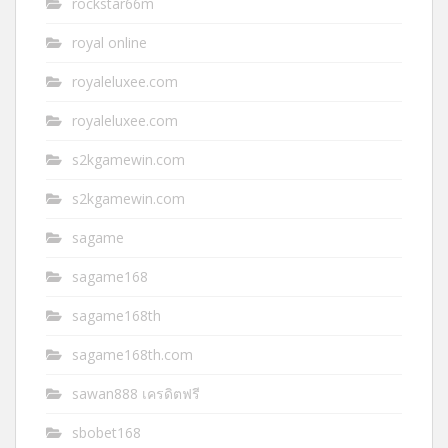
rockstar66m
royal online
royaleluxee.com
royaleluxee.com
s2kgamewin.com
s2kgamewin.com
sagame
sagame168
sagame168th
sagame168th.com
sawan888 เครดิตฟรี
sbobet168