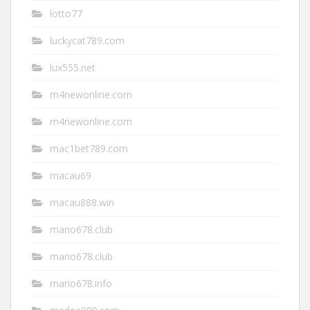
lotto77
luckycat789.com
lux555.net
m4newonline.com
m4newonline.com
mac1bet789.com
macau69
macau888.win
mario678.club
mario678.club
mario678.info