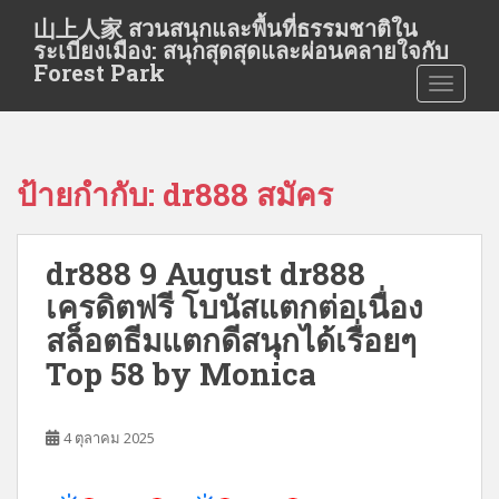
S
山上人家 สวนสนุกและพื้นที่ธรรมชาติใน
k
ระเบียงเมือง: สนุกสุดสุดและผ่อนคลายใจกับ
i
Forest Park
TOGGLE
p
t
o
m
ป้ายกำกับ:
dr888 สมัคร
a
i
n
dr888 9 August dr888
c
o
เครดิตฟรี โบนัสแตกต่อเนื่อง
n
สล็อตธีมแตกดีสนุกได้เรื่อยๆ
t
Top 58 by Monica
e
n
t
4 ตุลาคม 2025