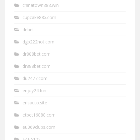
chinatown888.win
cupcake88x.com
debet
dgb222hot.com
dr888bet.com
dr888bet.com
du2477.com
enjoy24.fun
erisauto.site
etbet16888.com
eu369clubs.com
FAFA123