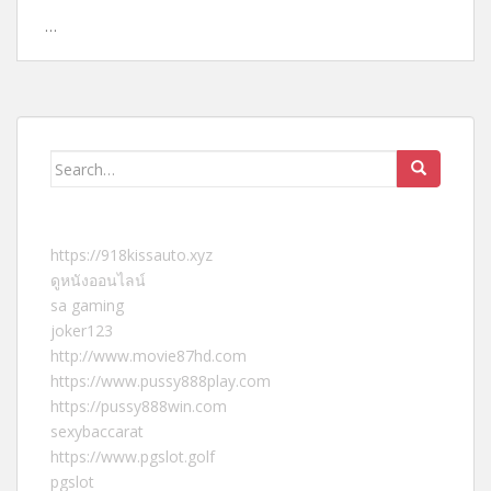
…
Search
for:
https://918kissauto.xyz
ดูหนังออนไลน์
sa gaming
joker123
http://www.movie87hd.com
https://www.pussy888play.com
https://pussy888win.com
sexybaccarat
https://www.pgslot.golf
pgslot