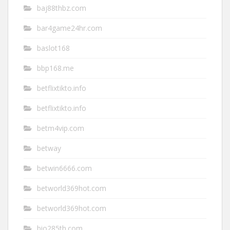
baj88thbz.com
bar4game24hr.com
baslot168
bbp168.me
betflixtikto.info
betflixtikto.info
betm4vip.com
betway
betwin6666.com
betworld369hot.com
betworld369hot.com
bio285th.com