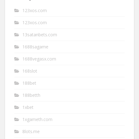
123xos.com
123xos.com
13satanbets.com
1688sagame
1688vegasx.com
168slot
188bet
188betth
1xbet
1xgameth.com
8lots.me