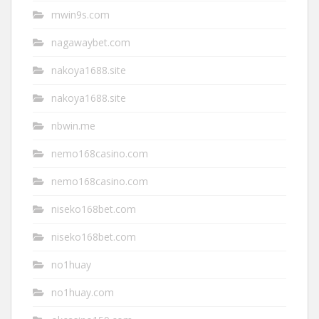
mwin9s.com
nagawaybet.com
nakoya1688.site
nakoya1688.site
nbwin.me
nemo168casino.com
nemo168casino.com
niseko168bet.com
niseko168bet.com
no1huay
no1huay.com