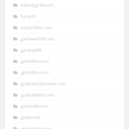
fullslotpg168.com
funny18
future24bet.com
gachawin168.com
gaojing888
gem99ths.com
gem99ths.com
goatbetroyalcasino.com
goatza888fin.com
gobaza88.com
golden456
grandufa99.com