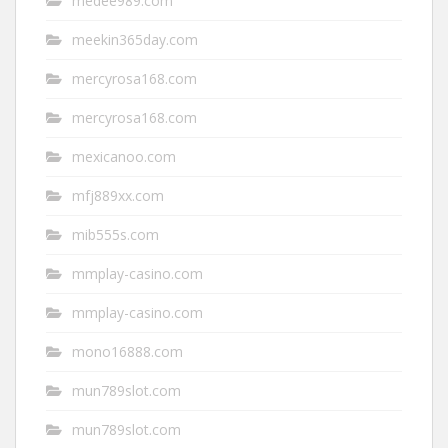
medee989.com
meekin365day.com
mercyrosa168.com
mercyrosa168.com
mexicanoo.com
mfj889xx.com
mib555s.com
mmplay-casino.com
mmplay-casino.com
mono16888.com
mun789slot.com
mun789slot.com