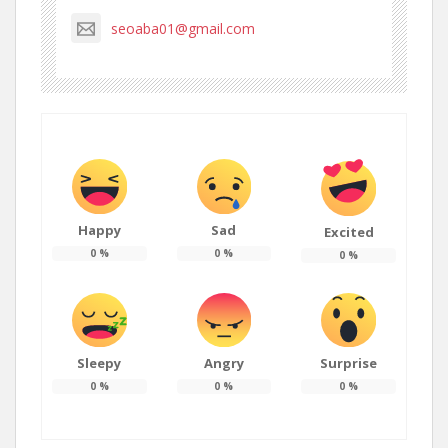
seoaba01@gmail.com
Happy
Sad
Excited
0
%
0
%
0
%
Sleepy
Angry
Surprise
0
%
0
%
0
%