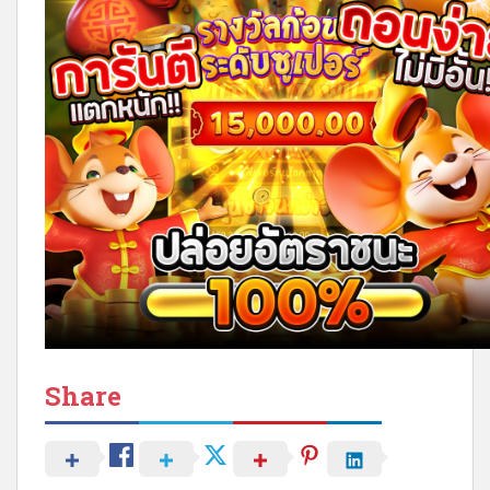
Share