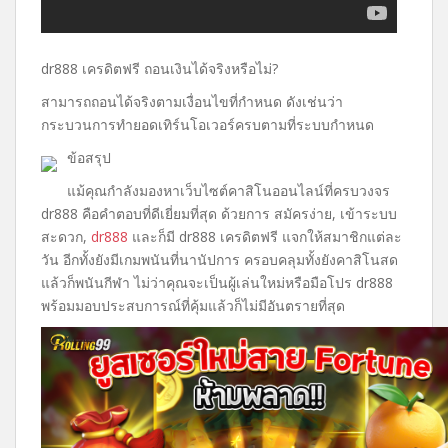
dr888 เครดิตฟรี ถอนเงินได้จริงหรือไม่?
สามารถถอนได้จริงตามเงื่อนไขที่กำหนด ดังเช่นว่า
กระบวนการทำยอดเทิร์นโอเวอร์ครบตามที่ระบบกำหนด
ข้อสรุป
แม้คุณกำลังมองหาเว็บไซต์คาสิโนออนไลน์ที่ครบวงจร
dr888 คือคำตอบที่ดีเยี่ยมที่สุด ด้วยการ สมัครง่าย, เข้าระบบ
สะดวก,
dr888
และก็มี dr888 เครดิตฟรี แจกให้สมาชิกแต่ละ
วัน อีกทั้งยังมีเกมพนันที่นานัปการ ครอบคลุมทั้งยังคาสิโนสด
แล้วก็พนันกีฬา ไม่ว่าคุณจะเป็นผู้เล่นใหม่หรือมือโปร dr888
พร้อมมอบประสบการณ์ที่คุ้มแล้วก็ไม่มีอันตรายที่สุด